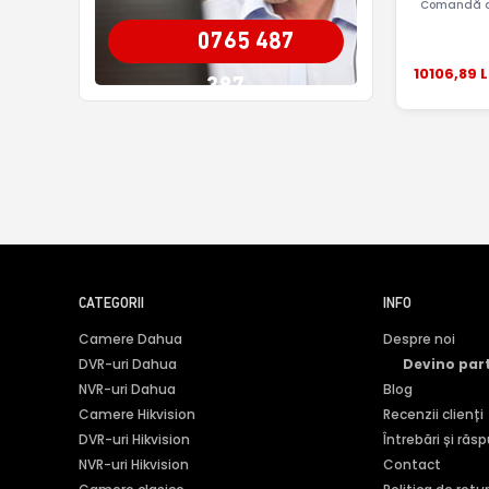
Comandă a
0765 487
10106
,89
L
387
CATEGORII
INFO
Camere Dahua
Despre noi
DVR-uri Dahua
Devino par
NVR-uri Dahua
Blog
Camere Hikvision
Recenzii clienți
DVR-uri Hikvision
Întrebări și răs
NVR-uri Hikvision
Contact