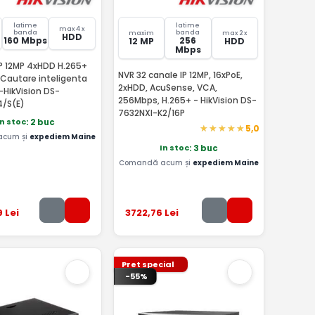
latime
latime
max 4 x
banda
banda
maxim
max 2 x
HDD
160 Mbps
256
12 MP
HDD
Mbps
IP 12MP 4xHDD H.265+
NVR 32 canale IP 12MP, 16xPoE,
Cautare inteligenta
2xHDD, AcuSense, VCA,
S-HikVision DS-
256Mbps, H.265+ - HikVision DS-
4/S(E)
7632NXI-K2/16P
In stoc
: 2 buc
5,0
acum și
expediem Maine
In stoc
: 3 buc
Comandă acum și
expediem Maine
9
Lei
3722
,76
Lei
Pret special
-55%