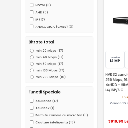
HDTVI
(3)
AHD
(3)
IP
(17)
ANALOGICA (CVBS)
(3)
Bitrate total
min 20 Mbps
(17)
min 40 Mbps
(17)
maxim
12 MP
min 80 Mbps
(17)
min 100 Mbps
(17)
NVR 32 canale 12MP
min 200 Mbps
(16)
256 Mbps, 16
4xHDD - HikV
I4/16P/S C
Functii Speciale
In 
AcuSense
(17)
Comandă a
AcuSeek
(1)
Permite camere cu microfon
(3)
3919
,99
Le
Cautare inteligenta
(15)