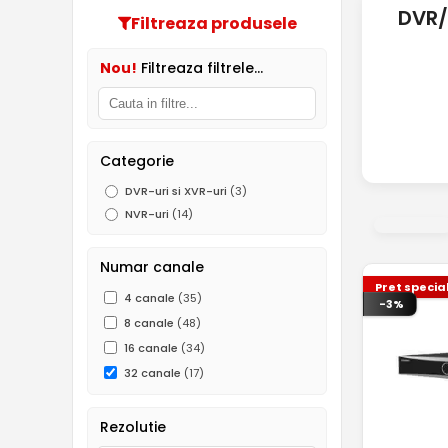
DVR/
Filtreaza produsele
Nou!
Filtreaza filtrele...
Categorie
DVR-uri si XVR-uri
(3)
NVR-uri
(14)
Numar canale
Pret specia
4 canale
(35)
-3%
8 canale
(48)
16 canale
(34)
32 canale
(17)
Rezolutie