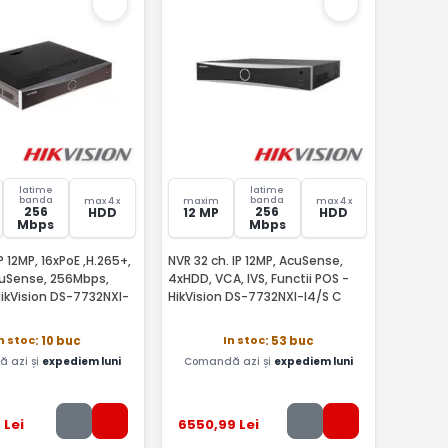
latime
latime
banda
banda
max 4 x
maxim
max 4 x
256
256
HDD
12 MP
HDD
Mbps
Mbps
P 12MP, 16xPoE ,H.265+,
NVR 32 ch. IP 12MP, AcuSense,
uSense, 256Mbps,
4xHDD, VCA, IVS, Functii POS -
HikVision DS-7732NXI-
HikVision DS-7732NXI-I4/S C
n stoc
In stoc
: 10 buc
: 53 buc
 azi și
expediem luni
Comandă azi și
expediem luni
9
Lei
6550
,99
Lei