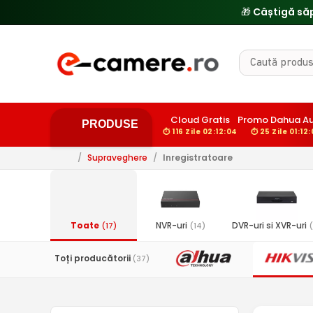
🎁 Câștigă să
Cloud Gratis
Promo Dahua Au
PRODUSE
⏱ 116 Zile 02:12:03
⏱ 25 Zile 01:12:
/
Supraveghere
/
Inregistratoare
Toate
NVR-uri
DVR-uri si XVR-uri
(17)
(14)
(
Toți producătorii
(37)