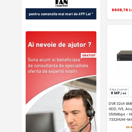
6608
,76
L
8 fps /canal
8 MP
/ 4K
DVR 32ch 8MP
HDD, IVS, Ac
256Mbps - Hi
7332HUHI-M
In 