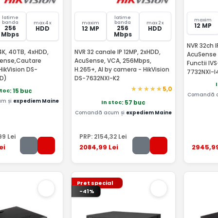
latime
latime
maxim
banda
banda
max 4 x
maxim
max 2 x
12 MP
256
256
HDD
12 MP
HDD
Mbps
Mbps
NVR 32ch 
 4K, 40TB, 4xHDD,
NVR 32 canale IP 12MP, 2xHDD,
AcuSense 
Sense,Cautare
AcuSense, VCA, 256Mbps,
Functii IV
HikVision DS-
H.265+, AI by camera - HikVision
7732NXI-I
D)
DS-7632NXI-K2
5,0
stoc
: 15 buc
Comandă 
m și
expediem Maine
In stoc
: 57 buc
Comandă acum și
expediem Maine
99
Lei
PRP:
2154
,32
Lei
ei
2084
,99
Lei
2945
,9
Pret special
-41%