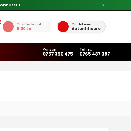
concursul
✕
Cosul este gol
Contul meu
0.00 Lei
Autentificare
Vanzari
Tehnic
0767 390 475
0765 487 387