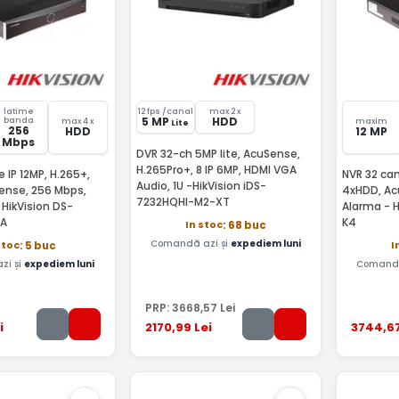
latime
12 fps /canal
max 2 x
5 MP
HDD
banda
max 4 x
maxim
Lite
256
HDD
12 MP
Mbps
DVR 32-ch 5MP lite, AcuSense,
H.265Pro+, 8 IP 6MP, HDMI VGA
 IP 12MP, H.265+,
NVR 32 can
Audio, 1U -HikVision iDS-
ense, 256 Mbps,
4xHDD, Ac
7232HQHI-M2-XT
 HikVision DS-
Alarma - 
-A
K4
In stoc
: 68 buc
Comandă azi și
expediem luni
stoc
I
: 5 buc
zi și
expediem luni
Comandă
PRP:
3668
,57
Lei
i
2170
,99
Lei
3744
,6