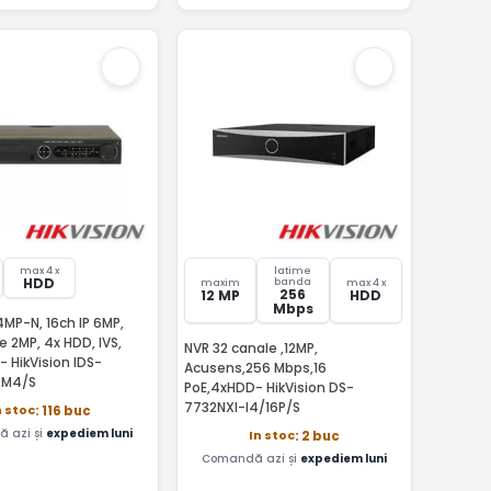
l
max 4 x
latime
HDD
banda
maxim
max 4 x
256
12 MP
HDD
Mbps
MP-N, 16ch IP 6MP,
re 2MP, 4x HDD, IVS,
NVR 32 canale ,12MP,
 HikVision IDS-
Acusens,256 Mbps,16
-M4/S
PoE,4xHDD- HikVision DS-
7732NXI-I4/16P/S
n stoc
: 116 buc
 azi și
expediem luni
In stoc
: 2 buc
Comandă azi și
expediem luni