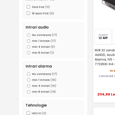
fara PoE
(11)
16 iesiri POE
(6)
Intrari audio
Nu conteaza
(17)
maxim
12 MP
min 1 intrare
(17)
min 4 intrari
(5)
NVR 32 canale
min 8 intrari
(1)
4xHDD, AcuS
Alarma, IVS -
7732NXI-K4
Intrari alarma
In 
Nu conteaza
(17)
Comandă a
min 1 intrare
(16)
min 4 intrari
(16)
min 8 intrari
(14)
2114
,99
Le
Tehnologie
HDCVI
(3)