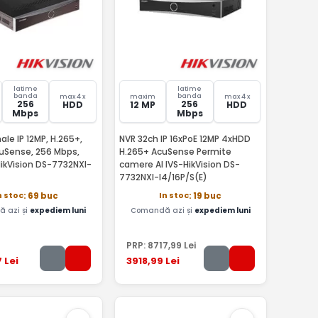
latime
latime
banda
banda
max 4 x
maxim
max 4 x
256
256
HDD
12 MP
HDD
Mbps
Mbps
ale IP 12MP, H.265+,
NVR 32ch IP 16xPoE 12MP 4xHDD
uSense, 256 Mbps,
H.265+ AcuSense Permite
HikVision DS-7732NXI-
camere AI IVS-HikVision DS-
7732NXI-I4/16P/S(E)
n stoc
In stoc
: 69 buc
: 19 buc
 azi și
expediem luni
Comandă azi și
expediem luni
PRP:
8717
,99
Lei
7
Lei
3918
,99
Lei