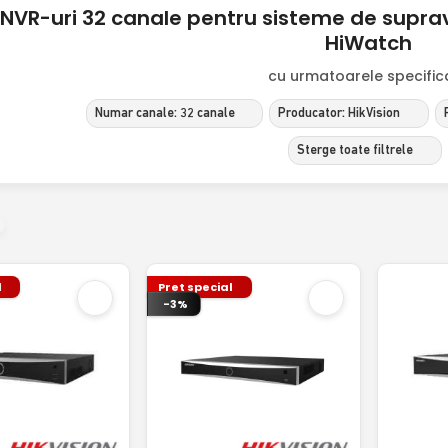
NVR-uri 32 canale pentru sisteme de suprave
HiWatch
cu urmatoarele specificat
Numar canale: 32 canale
Producator: HikVision
Sterge toate filtrele
l
Pret special
-3%