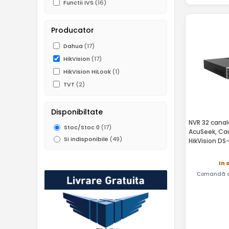
Functii IVS
(16)
Producator
Dahua
(17)
HikVision
(17)
HikVision HiLook
(1)
TVT
(2)
Disponibiltate
NVR 32 canal
Stoc/Stoc 0
(17)
AcuSeek, Cau
Si indisponibile
(49)
HikVision D
In 
Comandă a