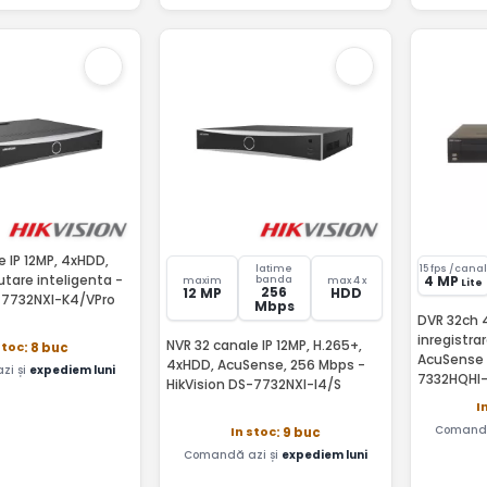
e IP 12MP, 4xHDD,
latime
15 fps /cana
tare inteligenta -
4 MP
banda
maxim
max 4 x
Lite
256
12 MP
HDD
S-7732NXI-K4/VPro
Mbps
DVR 32ch 4
inregistra
NVR 32 canale IP 12MP, H.265+,
stoc
: 8 buc
AcuSense -
4xHDD, AcuSense, 256 Mbps -
zi și
expediem luni
7332HQHI
HikVision DS-7732NXI-I4/S
I
Comandă
In stoc
: 9 buc
Comandă azi și
expediem luni