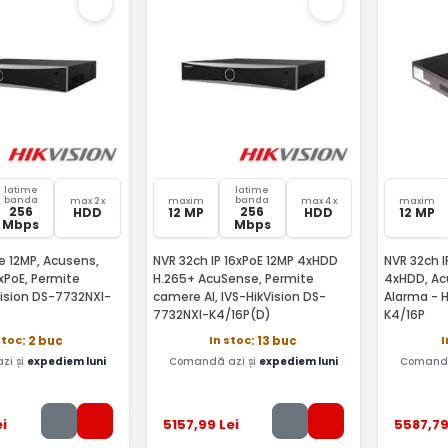
latime
latime
banda
banda
max 2 x
maxim
max 4 x
maxim
256
256
HDD
12 MP
HDD
12 MP
Mbps
Mbps
, Acusens,
NVR 32ch IP 16xPoE 12MP 4xHDD
NVR 32ch I
xPoE, Permite
H.265+ AcuSense, Permite
4xHDD, Ac
ision DS-7732NXI-
camere AI, IVS-HikVision DS-
Alarma - 
7732NXI-K4/16P(D)
K4/16P
stoc
In stoc
I
: 2 buc
: 13 buc
zi și
expediem luni
Comandă azi și
expediem luni
Comandă
i
5157
,99
Lei
5587
,7