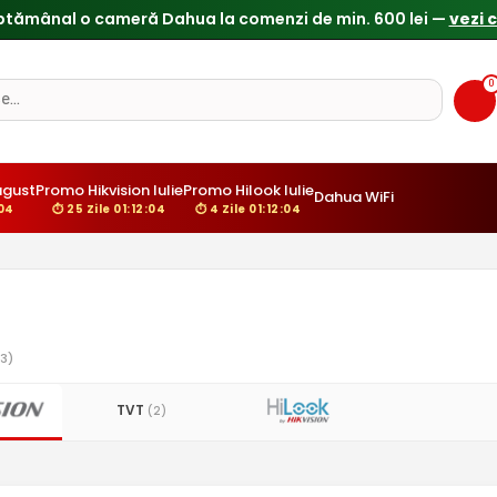
ptămânal o cameră Dahua la comenzi de min. 600 lei —
vezi 
0
gust
Promo Hikvision Iulie
Promo Hilook Iulie
Dahua WiFi
03
⏱ 25 Zile 01:12:03
⏱ 4 Zile 01:12:03
3)
TVT
(2)