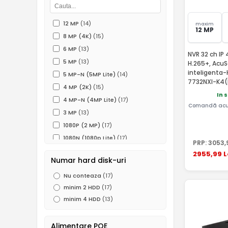
12 MP
(14)
maxim
12 MP
8 MP (4K)
(15)
6 MP
(13)
NVR 32 ch IP
5 MP
(13)
H.265+, Acu
inteligenta-
5 MP-N (5MP Lite)
(14)
7732NXI-K4(
4 MP (2K)
(15)
In 
4 MP-N (4MP Lite)
(17)
Comandă acu
3 MP
(13)
1080P (2 MP)
(17)
1080N (1080p Lite)
(17)
PRP:
3053
,
960P (1.3 MP)
(5)
2955
,99
L
Numar hard disk-uri
720P (1MP)
(14)
Nu conteaza
(17)
960H (0.5 MP)
(10)
minim 2 HDD
(17)
minim 4 HDD
(13)
Alimentare POE