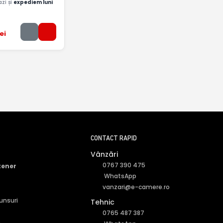
zi și
expediem luni
ei
CONTACT RAPID
Vânzări
0767 390 475
tener
WhatsApp
vanzari@e-camere.ro
punsuri
Tehnic
0765 487 387