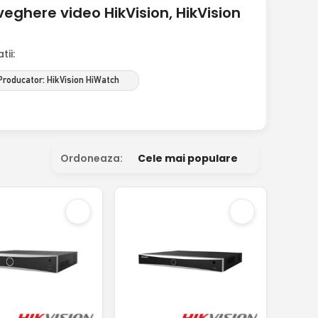
ghere video HikVision, HikVision
ii:
Producator: HikVision HiWatch
Ordoneaza:
Cele mai populare