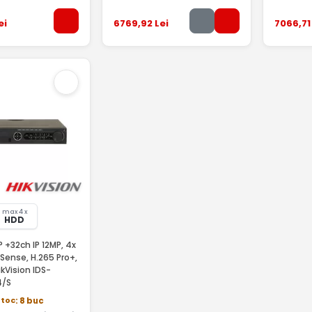
ei
6769
,92
Lei
7066
,71
max 4 x
HDD
 +32ch IP 12MP, 4x
uSense, H.265 Pro+,
kVision IDS-
4/S
stoc
: 8 buc