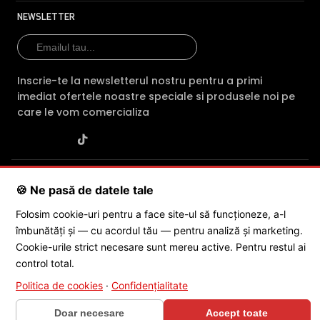
NEWSLETTER
Inscrie-te la newsletterul nostru pentru a primi
imediat ofertele noastre speciale si produsele noi pe
care le vom comercializa
SC POLITES ONLINE SRL
· CUI:
RO34846331
· Reg. Com.:
🍪 Ne pasă de datele tale
J2015001227161
· Capital social: 200 RON · Sediu: Str. Petrache
Poenaru, Nr. 1, Craiova, Jud. Dolj ·
Contactează-ne
·
Service produs
Folosim cookie-uri pentru a face site-ul să funcționeze, a-l
îmbunătăți și — cu acordul tău — pentru analiză și marketing.
Cookie-urile strict necesare sunt mereu active. Pentru restul ai
© 2026 SC POLITES ONLINE SRL
control total.
Politica de cookies
·
Confidențialitate
Doar necesare
Accept toate