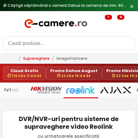
🎁 Câștigă săptămânal o cameră Dahua la comenzi de min. 600 lei —
✕
0
0
/
Supraveghere
/
Inregistratoare
Cloud Gratis
Promo Dahua August
Promo Hikvisio
⏱ 113 Zile 11:24:32
⏱ 22 Zile 10:24:32
⏱ 22 Zile 10:
TVT
(10)
DVR/NVR-uri pentru sisteme de
supraveghere video Reolink
cu urmatoarele specificatii: