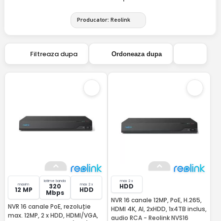
Producator: Reolink
Filtreaza dupa
Ordoneaza dupa
latime banda
max 2 x
maxim
max 2 x
320
HDD
12 MP
HDD
Mbps
NVR 16 canale 12MP, PoE, H.265,
NVR 16 canale PoE, rezoluție
HDMI 4K, AI, 2xHDD, 1x4TB inclus,
max. 12MP, 2 x HDD, HDMI/VGA,
audio RCA - Reolink NVS16