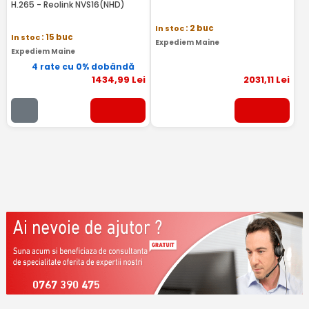
H.265 - Reolink NVS16(NHD)
In stoc
: 2 buc
In stoc
: 15 buc
Expediem Maine
Expediem Maine
4 rate cu 0% dobândă
1434
,99
Lei
2031
,11
Lei
0767 390 475