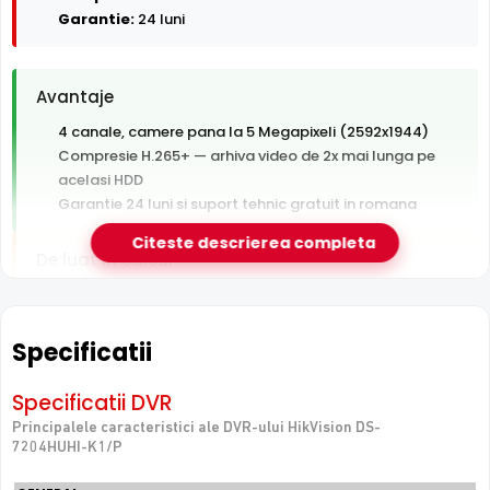
Garantie:
24 luni
Avantaje
4 canale, camere pana la 5 Megapixeli (2592x1944)
Compresie H.265+ — arhiva video de 2x mai lunga pe
acelasi HDD
Garantie 24 luni si suport tehnic gratuit in romana
Citeste descrierea completa
De luat in calcul
Hard disk-ul nu este inclus — se achizitioneaza separat
Fara switch PoE integrat — camerele au nevoie de
switch sau alimentare separata
Specificatii
Un singur slot HDD — fara spatiu de extindere sau
redundanta
Specificatii DVR
Principalele caracteristici ale DVR-ului HikVision DS-
7204HUHI-K1/P
e-Camere.ro recomanda acest produs pentru:
case, apartamente si spatii comerciale mici.