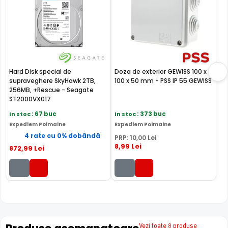
Hard Disk special de
Doza de exterior GEWISS 100 x
supraveghere SkyHawk 2TB,
100 x 50 mm - PSS IP 55 GEWISS
256MB, +Rescue - Seagate
ST2000VX017
In stoc
: 67 buc
In stoc
: 373 buc
Expediem Poimaine
Expediem Poimaine
4 rate cu 0% dobândă
PRP:
10
,00
Lei
8
,99
Lei
872
,99
Lei
Vezi toate 8 produse