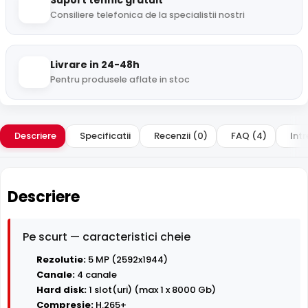
Suport tehnic gratuit
Consiliere telefonica de la specialistii nostri
Livrare in 24-48h
Pentru produsele aflate in stoc
Descriere
Specificatii
Recenzii (0)
FAQ (4)
Intr
Descriere
Pe scurt — caracteristici cheie
Rezolutie:
5 MP (2592x1944)
Canale:
4 canale
Hard disk:
1 slot(uri) (max 1 x 8000 Gb)
Compresie:
H.265+