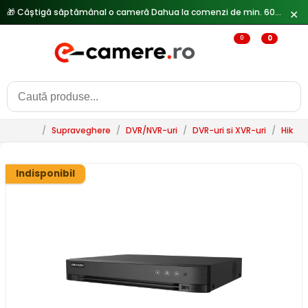
🎁 Câștigă săptămânal o cameră Dahua la comenzi de min. 600 lei —
✕
0
0
/
Supraveghere
/
DVR/NVR-uri
/
DVR-uri si XVR-uri
/
HikVis
Indisponibil