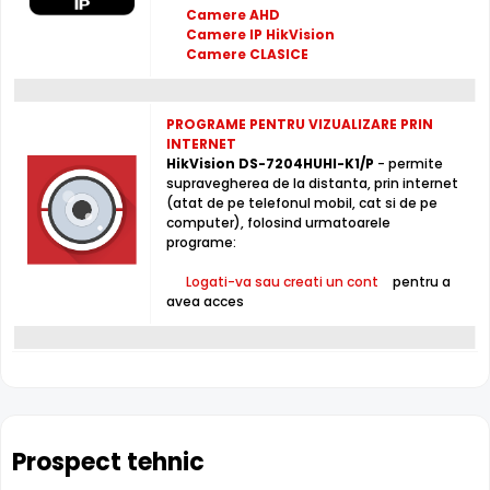
permit acest lucru), activarea inregistrarii , activarea unei
Camere AHD
iesiri de alarma sau multe altele.
Camere IP HikVision
Camere CLASICE
Alte functii
- Functii smart (line crossing / intrusion detection) pentru
PROGRAME PENTRU VIZUALIZARE PRIN
toate canalele
INTERNET
- 2x USB 2.0
HikVision DS-7204HUHI-K1/P
- permite
- Greutate: 1.5Kg
supravegherea de la distanta, prin internet
- 1 RJ45 10M/100M Ethernet; 1 RS-485
(atat de pe telefonul mobil, cat si de pe
computer), folosind urmatoarele
programe:
* Imaginile, stocul si specificatiile tehnice pentru produsul HikVision DS-
7204HUHI-K1/P au caracter informativ si pot contine erori sau accesorii
Logati-va sau creati un cont
pentru a
care nu sunt incluse in pachetul standard al produsului. Acestea pot fi
avea acces
schimbate fara instiintare prealabila si nu constituie obligativitate
contractuala. Va stam oricand la dispozitie pentru eventuale clarificari.
Compara cu produse asemanatoare
Tabel comparativ generat automat pe baza categoriei si
features.
Prospect tehnic
Comparatie HikVision DS-7204HUHI-K1/P vs 3 a