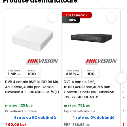
Produse asemanatoare
Pret special
-48%
8 fps /canal
max 1 x
15 fps /canal
max 1 x
8
8 MP
HDD
8 MP
HDD
8
/ 4K
/ 4K
DVR 4 canale 8MP,1xHDD,96 Mb,
DVR 4 canale 8MP,
DV
AcuSense,Audio prin Coaxial-
1xHDD,AcuSense,Audio prin
1x
HikVision IDS-7104HUHI-M1/S(E)
Coaxial, Functii IVS- HikVision
H.
iDS-7204HUHI-M1-X
71
In stoc
: 125 buc
In stoc
: 78 buc
In
Expediem Poimaine
Expediem Poimaine
Ex
4 rate cu 0% dobândă
4 rate cu 0% dobândă
490
,00
Lei
5
PRP:
986
,99
Lei