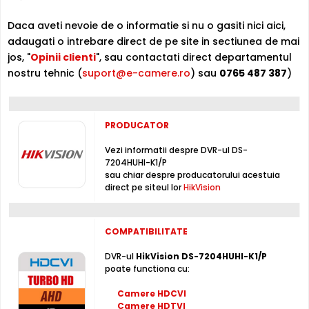
Inregistrare
Daca aveti nevoie de o informatie si nu o gasiti nici aici,
Puteti inregistra imagini de la camere de supraveghere
adaugati o intrebare direct de pe site in sectiunea de mai
video, pe acest DVR, folosind compresia H.265+ / H.265 /
jos, "
Opinii clienti
", sau contactati direct departamentul
H.264+ / H.264 , non-stop sau chiar dupa un orar (fortat,
nostru tehnic (
suport@e-camere.ro
) sau
0765 487 387
)
la detectie miscare, lipsa semnal video, mascare camera,
etc.), folosind un hard disk intern, neinclus in pachet
(maxim 1 x 8000 Gb, neinclus)
PRODUCATOR
Intrari Audio
Inregistratorul este conceput cu 4 intrari audio, la care
Vezi informatii despre DVR-ul DS-
7204HUHI-K1/P
puteti conecta microfoane, permitand supravegherea
sau chiar despre producatorului acestuia
audio de la distanta, de pe PC sau chiar telefonul mobil.
direct pe siteul lor
HikVision
Pentru conectarea la un echipament de redare audio
(sistem audio, TV, casti, etc.), DVR-ul are 4 iesire audio.
COMPATIBILITATE
Intrari Alarma
Cele 4 intrari de alarma cu care este dotat acest DVR,
DVR-ul
HikVision DS-7204HUHI-K1/P
poate functiona cu:
pot fi folosite pentru conectarea unor relee externe
(detectori prezenta, contacte magnetice, etc), ce pot
Camere HDCVI
actiona mutarea camerelor in anumite preseturi (daca
Camere HDTVI