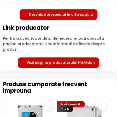
Comparatie detaliata:
Deschide in fullscreen
HikVision DS-7204HUHI-K1/P vs
Deschide prospectul in alta pagina
HikVision IDS-7104HUHI-M1/S(E) →
·
HikVision DS-
7204HUHI-K1/P vs HikVision iDS-7204HUHI-M1-X →
·
HikVision DS-7204HUHI-K1/P vs HikVision IDS-
Link producator
7104HUHI-M1/SC →
Pentru a avea toate detaliile necesare, poti consulta
pagina producatorului cu informatiile oficiale despre
produs.
Vezi pagina producatorului HikVision
Produse cumparate frecvent
impreuna
Pret special
-10%