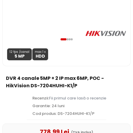
12 fps /canal
max 1 x
5 MP
HDD
DVR 4 canale 5MP + 2 IP max 6MP, POC -
HikVision DS-7204HUHI-K1/P
Recenzii:
Fii primul care lasă o recenzie
Garantie: 24 luni
Cod produs: DS-7204HUHI-K1/P
778
,99
Lei
(TVA inclus)