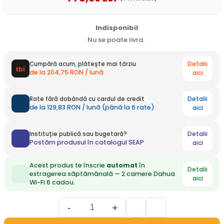
Indisponibil
Nu se poate livra.
Detalii
Cumpără acum, plătește mai târziu
de la 204,75 RON / lună
aici
Detalii
Rate fără dobândă cu cardul de credit
de la 129,83 RON / lună (până la 6 rate)
aici
Detalii
Instituție publică sau bugetară?
Postăm produsul în catalogul SEAP
aici
Acest produs te înscrie
automat
în
Detalii
extragerea săptămânală — 2 camere Dahua
aici
Wi-Fi 6 cadou.
-
+