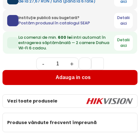
de la 27,67 RON / lună (până la 6 rate)
aici
Detalii
Instituție publică sau bugetară?
Postăm produsul în catalogul SEAP
aici
La comenzi de min.
600 lei
intri automat în
Detalii
extragerea săptămânală — 2 camere Dahua
aici
Wi-Fi 6 cadou.
-
+
Adauga in cos
Vezi toate produsele
Produse vândute frecvent împreună