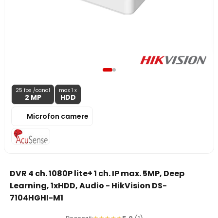
25 fps /canal
max 1 x
2 MP
HDD
Microfon camere
DVR 4 ch. 1080P lite+ 1 ch. IP max. 5MP, Deep
Learning, 1xHDD, Audio - HikVision DS-
7104HGHI-M1