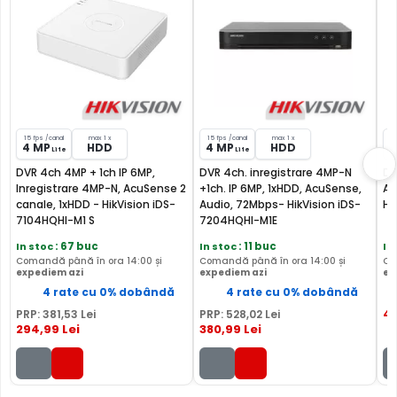
15 fps /canal
max 1 x
15 fps /canal
max 1 x
8
4 MP
HDD
4 MP
HDD
8
Lite
Lite
DVR 4ch 4MP + 1ch IP 6MP,
DVR 4ch. inregistrare 4MP-N
DV
Inregistrare 4MP-N, AcuSense 2
+1ch. IP 6MP, 1xHDD, AcuSense,
Ac
canale, 1xHDD - HikVision iDS-
Audio, 72Mbps- HikVision iDS-
Hi
7104HQHI-M1 S
7204HQHI-M1E
In stoc
: 67 buc
In stoc
: 11 buc
In
Comandă până în ora 14:00 și
Comandă până în ora 14:00 și
Co
expediem azi
expediem azi
ex
4 rate cu 0% dobândă
4 rate cu 0% dobândă
4
PRP:
381
,53
Lei
PRP:
528
,02
Lei
294
,99
Lei
380
,99
Lei