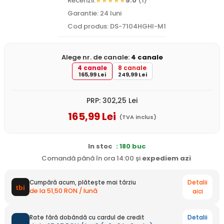
Recenzii:
5.0
(1)
Garantie: 24 luni
Cod produs: DS-7104HGHI-M1
Alege nr. de canale:
4 canale
4 canale
8 canale
165,99 Lei
249,99 Lei
PRP:
302
,25
Lei
165
,99
Lei
(TVA inclus)
In stoc
: 180 buc
Comandă până în ora 14:00 și
expediem
azi
Detalii
Cumpără acum, plătește mai târziu
de la 51,50 RON / lună
aici
Detalii
Rate fără dobândă cu cardul de credit