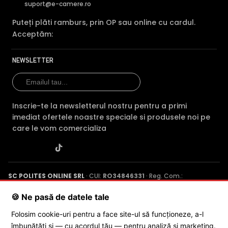
suport@e-camere.ro
Puteți plăti ramburs, prin OP sau online cu cardul.
Acceptăm:
NEWSLETTER
Inscrie-te la newsletterul nostru pentru a primi
imediat ofertele noastre speciale si produsele noi pe
care le vom comercializa
SC POLITES ONLINE SRL
· CUI:
RO34846331
· Reg. Com.:
J2015001227161
· Capital social: 200 RON · Sediu: Str. Petrache
Poenaru, Nr. 1, Craiova, Jud. Dolj ·
Contactează-ne
·
Service produs
🍪 Ne pasă de datele tale
Folosim cookie-uri pentru a face site-ul să funcționeze, a-l
îmbunătăți și — cu acordul tău — pentru analiză și marketing.