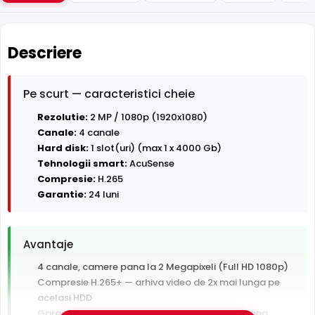
Descriere
Pe scurt — caracteristici cheie
Rezolutie:
2 MP / 1080p (1920x1080)
Canale:
4 canale
Hard disk:
1 slot(uri) (max 1 x 4000 Gb)
Tehnologii smart:
AcuSense
Compresie:
H.265
Garantie:
24 luni
Avantaje
4 canale, camere pana la 2 Megapixeli (Full HD 1080p)
Compresie H.265+ — arhiva video de 2x mai lunga pe
acelasi HDD
Garantie 24 luni si suport tehnic gratuit in romana