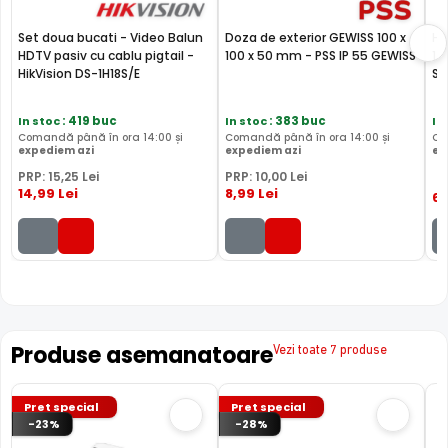
HDCVI, HDTVI,
HDCVI
HDCVI, HDTVI, AHD,
AHD,
AHD,
Set doua bucati - Video Balun
Doza de exterior GEWISS 100 x
Ha
Tehnologie
ANALOGICA, IP
ANALOGICA,
ANAL
HDTV pasiv cu cablu pigtail -
100 x 50 mm - PSS IP 55 GEWISS
1T
IP
IP
HikVision DS-1H18S/E
Se
Rezolutie max
2 MP/1080p
2 MP/1080p
2 MP
In stoc
: 419 buc
In stoc
: 383 buc
In
Comandă până în ora 14:00 și
Comandă până în ora 14:00 și
Co
1 slot (max 1 x
1 slot (max 1 x
1 slo
expediem azi
expediem azi
ex
HDD
4000 Gb)
10000 Gb)
1000
PRP:
15
,25
Lei
PRP:
10
,00
Lei
14
,99
Lei
8
,99
Lei
6
Compresie
H.265
H.265
H.26
Garantie
24 luni
24 luni
24 lu
Comparatie detaliata:
HikVision DS-7104HGHI-M1 vs
HikVision iDS-7104HQHI-M1 S →
·
HikVision DS-
7104HGHI-M1 vs HikVision iDS-7204HQHI-M1-E →
·
HikVision DS-7104HGHI-M1 vs HikVision IDS-7104HUHI-
Produse asemanatoare
Vezi toate 7 produse
M1/S(E) →
Pret special
Pret special
-23%
-28%