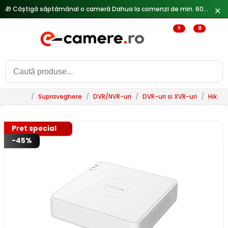
🎁 Câștigă săptămânal o cameră Dahua la comenzi de min. 600 lei —
✕
0
0
/
Supraveghere
/
DVR/NVR-uri
/
DVR-uri si XVR-uri
/
HikVis
Pret special
-45%