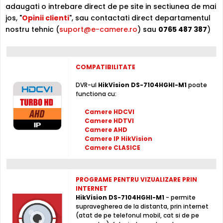
adaugati o intrebare direct de pe site in sectiunea de mai
video, mascare camera, etc.), folosind un hard disk intern,
jos, "
Opinii clienti
", sau contactati direct departamentul
neinclus in pachet (maxim 1 x 4000 Gb, neinclus)
nostru tehnic (
suport@e-camere.ro
) sau
0765 487 387
)
Intrari Audio
Inregistratorul este conceput cu o singura intrare audio,
la care puteti conecta un microfon, permitand
COMPATIBILITATE
supravegherea audio de la distanta, de pe PC sau chiar
telefonul mobil. Pentru conectarea la un echipament de
DVR-ul
HikVision DS-7104HGHI-M1
poate
functiona cu:
redare audio (sistem audio, TV, casti, etc.), DVR-ul are o
iesire audio.
Camere HDCVI
Camere HDTVI
Alte functii
Camere AHD
Camere IP HikVision
Toate canalele analog suporta Detectia miscarii 2.0 si
Camere CLASICE
diferentierea persoana/vehicul.
Functie Smart Search pentru a reduce timpul de cautare
a evenimentelor.
PROGRAME PENTRU VIZUALIZARE PRIN
INTERNET
HikVision DS-7104HGHI-M1
- permite
Moduri de inregistrare
supravegherea de la distanta, prin internet
(atat de pe telefonul mobil, cat si de pe
Redare 1-4 canale sincronizate