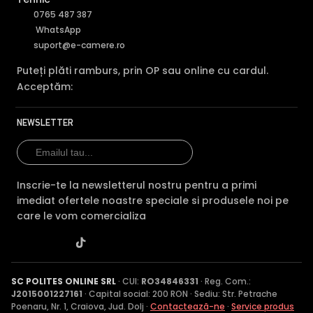
0765 487 387
WhatsApp
suport@e-camere.ro
Puteți plăti ramburs, prin OP sau online cu cardul.
Acceptăm:
NEWSLETTER
Inscrie-te la newsletterul nostru pentru a primi
imediat ofertele noastre speciale si produsele noi pe
care le vom comercializa
SC POLITES ONLINE SRL
· CUI:
RO34846331
· Reg. Com.:
J2015001227161
· Capital social: 200 RON · Sediu: Str. Petrache
Poenaru, Nr. 1, Craiova, Jud. Dolj ·
Contactează-ne
·
Service produs