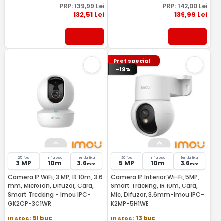
PRP:
139
,99
Lei
PRP:
142
,00
Lei
132
,51
Lei
139
,99
Lei
Pret special
-19%
25 fps
Infrarosu
lentila fixa
20 fps
Infrarosu
lentila fixa
3 MP
10m
3.6
5 MP
10m
3.6
mm
mm
Camera IP WiFi, 3 MP, IR 10m, 3.6
Camera IP Interior Wi-Fi, 5MP,
mm, Microfon, Difuzor, Card,
Smart Tracking, IR 10m, Card,
Smart Tracking - Imou IPC-
Mic, Difuzor, 3.6mm-Imou IPC-
GK2CP-3C1WR
K2MP-5H1WE
In stoc
: 51 buc
In stoc
: 13 buc