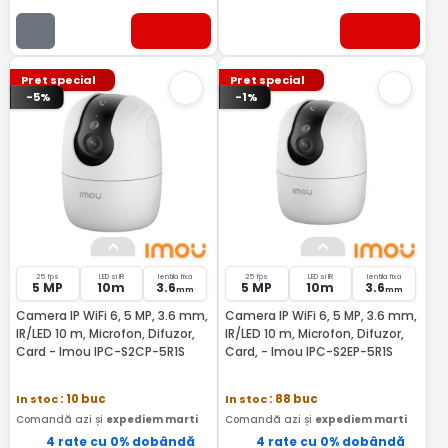
Pret special
Pret special
-5%
-1%
25 fps
LED si IR
lentila fixa
25 fps
LED si IR
lentila fixa
5 MP
10m
3.6
5 MP
10m
3.6
mm
mm
Camera IP WiFi 6, 5 MP, 3.6 mm,
Camera IP WiFi 6, 5 MP, 3.6 mm,
IR/LED 10 m, Microfon, Difuzor,
IR/LED 10 m, Microfon, Difuzor,
Card - Imou IPC-S2CP-5R1S
Card, - Imou IPC-S2EP-5R1S
In stoc
: 10 buc
In stoc
: 88 buc
Comandă azi și
expediem marti
Comandă azi și
expediem marti
4 rate cu 0% dobândă
4 rate cu 0% dobândă