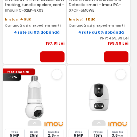
tracking, functie apelare, card -
Detectie smart - Imou IPC-
Imou IPC-S2EP-8X0S
S7CP-5M0WE
In stoc
: 4 buc
In stoc
: 11 buc
Comandă azi și
expediem marti
Comandă azi și
expediem marti
4 rate cu 0% dobândă
4 rate cu 0% dobândă
PRP:
459
,99
Lei
197
,81
Lei
199
,99
Lei
Pret special
-17%
15 fps
LED si IR
lentila fixa
25 fps
Infrarosu
lentila fixa
5 MP
25m
2.8
6 MP
15m
3.6
mm
mm