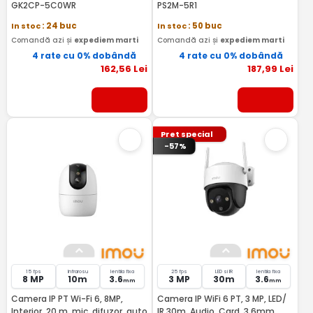
GK2CP-5C0WR
PS2M-5R1
In stoc
: 24 buc
In stoc
: 50 buc
Comandă azi și
expediem marti
Comandă azi și
expediem marti
4 rate cu 0% dobândă
4 rate cu 0% dobândă
162
,56
Lei
187
,99
Lei
Pret special
-57%
15 fps
Infrarosu
lentila fixa
25 fps
LED si IR
lentila fixa
8 MP
10m
3.6
3 MP
30m
3.6
mm
mm
Camera IP PT Wi-Fi 6, 8MP,
Camera IP WiFi 6 PT, 3 MP, LED/
Interior, 20 m, mic, difuzor, auto
IR 30m, Audio, Card, 3,6mm,