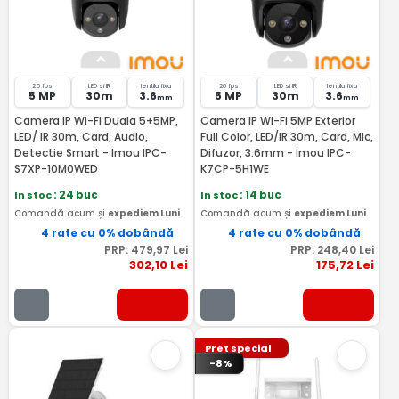
25 fps
LED si IR
lentila fixa
20 fps
LED si IR
lentila fixa
5 MP
30m
3.6
5 MP
30m
3.6
mm
mm
Camera IP Wi-Fi Duala 5+5MP,
Camera IP Wi-Fi 5MP Exterior
LED/ IR 30m, Card, Audio,
Full Color, LED/IR 30m, Card, Mic,
Detectie Smart - Imou IPC-
Difuzor, 3.6mm - Imou IPC-
S7XP-10M0WED
K7CP-5H1WE
In stoc
: 24 buc
In stoc
: 14 buc
Comandă acum și
expediem Luni
Comandă acum și
expediem Luni
4 rate cu 0% dobândă
4 rate cu 0% dobândă
PRP:
479
,97
Lei
PRP:
248
,40
Lei
302
,10
Lei
175
,72
Lei
Pret special
-8%