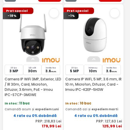
Pret special
Pret special
-18%
-1%
25 fps
LED si IR
lentila fixa
25 fps
Infrarosu
lentila fixa
3 MP
30m
3.6
5 MP
10m
3.6
mm
mm
Camera IP WiFi 3MP, Exterior, LED
Camera IP WiFi, 5 MP, 3.6 mm, IR
/ IR 30m, Card, Microfon,
10 m, Microfon, Difuzor, Card -
Difuzor, 3.6mm, PoE - Imou
Imou IPC-K2EP-5H3W
IPC-S7CP-3M0WE
In stoc
: 11 buc
In stoc
: 10 buc
Comandă acum și
expediem Luni
Comandă azi și
expediem marti
4 rate cu 0% dobândă
4 rate cu 0% dobândă
PRP:
218
,83
Lei
PRP:
127
,63
Lei
179
,99
Lei
125
,99
Lei