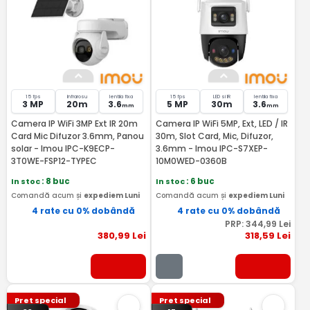
15 fps
Infrarosu
lentila fixa
15 fps
LED si IR
lentila fixa
3 MP
20m
3.6
5 MP
30m
3.6
mm
mm
Camera IP WiFi 3MP Ext IR 20m
Camera IP WiFi 5MP, Ext, LED / IR
Card Mic Difuzor 3.6mm, Panou
30m, Slot Card, Mic, Difuzor,
solar - Imou IPC-K9ECP-
3.6mm - Imou IPC-S7XEP-
3T0WE-FSP12-TYPEC
10M0WED-0360B
In stoc
: 8 buc
In stoc
: 6 buc
Comandă acum și
expediem Luni
Comandă acum și
expediem Luni
4 rate cu 0% dobândă
4 rate cu 0% dobândă
PRP:
344
,99
Lei
380
,99
Lei
318
,59
Lei
Pret special
Pret special