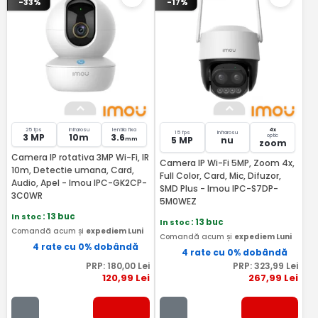
-33%
-17%
25 fps
Infrarosu
lentila fixa
4x
15 fps
Infrarosu
3 MP
10m
3.6
optic
5 MP
nu
mm
zoom
Camera IP rotativa 3MP Wi-Fi, IR
Camera IP Wi-Fi 5MP, Zoom 4x,
10m, Detectie umana, Card,
Full Color, Card, Mic, Difuzor,
Audio, Apel - Imou IPC-GK2CP-
SMD Plus - Imou IPC-S7DP-
3C0WR
5M0WEZ
In stoc
: 13 buc
In stoc
: 13 buc
Comandă acum și
expediem Luni
Comandă acum și
expediem Luni
4 rate cu 0% dobândă
4 rate cu 0% dobândă
PRP:
180
,00
Lei
PRP:
323
,99
Lei
120
,99
Lei
267
,99
Lei