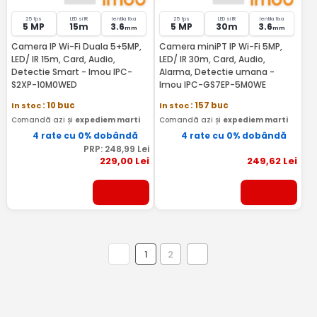
25 fps
LED si IR
lentila fixa
25 fps
LED si IR
lentila fixa
5 MP
15m
3.6
5 MP
30m
3.6
mm
mm
Camera IP Wi-Fi Duala 5+5MP,
Camera miniPT IP Wi-Fi 5MP,
LED/ IR 15m, Card, Audio,
LED/ IR 30m, Card, Audio,
Detectie Smart - Imou IPC-
Alarma, Detectie umana -
S2XP-10M0WED
Imou IPC-GS7EP-5M0WE
In stoc
: 10 buc
In stoc
: 157 buc
Comandă azi și
expediem marti
Comandă azi și
expediem marti
4 rate cu 0% dobândă
4 rate cu 0% dobândă
PRP:
248
,99
Lei
229
,00
Lei
249
,62
Lei
1
2