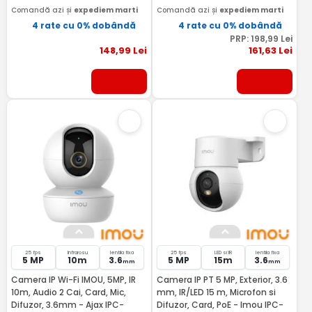
Comandă azi și
expediem marti
Comandă azi și
expediem marti
4 rate cu 0% dobândă
4 rate cu 0% dobândă
PRP:
198
,99
Lei
148
,99
Lei
161
,63
Lei
25 fps
Infrarosu
lentila fixa
25 fps
LED si IR
lentila fixa
5 MP
10m
3.6
5 MP
15m
3.6
mm
mm
Camera IP Wi-Fi IMOU, 5MP, IR
Camera IP PT 5 MP, Exterior, 3.6
10m, Audio 2 Cai, Card, Mic,
mm, IR/LED 15 m, Microfon si
Difuzor, 3.6mm - Ajax IPC-
Difuzor, Card, PoE - Imou IPC-