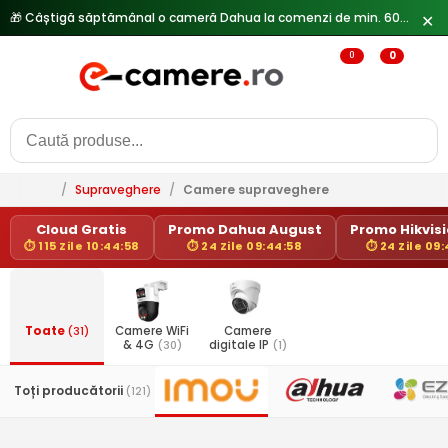
🎁 Câștigă săptămânal o cameră Dahua la comenzi de min. 600 lei —
✕
0
0
/
Supraveghere
/
Camere supraveghere
Cloud Gratis
Promo Dahua August
Promo Hikvisio
⏱ 115 Zile 10:44:58
⏱ 24 Zile 09:44:58
⏱ 24 Zile 09
Toate
(31)
Camere WiFi
Camere
& 4G
(30)
digitale IP
(1)
Toți producătorii
(121)