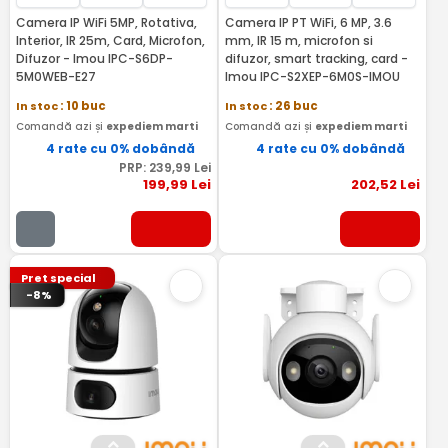
Camera IP WiFi 5MP, Rotativa,
Camera IP PT WiFi, 6 MP, 3.6
Interior, IR 25m, Card, Microfon,
mm, IR 15 m, microfon si
Difuzor - Imou IPC-S6DP-
difuzor, smart tracking, card -
5M0WEB-E27
Imou IPC-S2XEP-6M0S-IMOU
In stoc
: 10 buc
In stoc
: 26 buc
Comandă azi și
expediem marti
Comandă azi și
expediem marti
4 rate cu 0% dobândă
4 rate cu 0% dobândă
PRP:
239
,99
Lei
199
,99
Lei
202
,52
Lei
Pret special
-8%