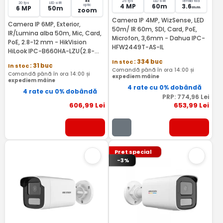
4x
25 fps
LED si IR
lentila fixa
20 fps
LED si IR
4 MP
60m
3.6
optic
6 MP
50m
mm
zoom
Camera IP 4MP, WizSense, LED
Camera IP 6MP, Exterior,
50m/ IR 60m, SDI, Card, PoE,
IR/Lumina alba 50m, Mic, Card,
Microfon, 3,6mm - Dahua IPC-
PoE, 2.8-12 mm - HikVision
HFW2449T-AS-IL
HiLook IPC-B660HA-LZU(2.8-
12MM)
In stoc
: 334 buc
In stoc
: 31 buc
Comandă până în ora 14:00 și
Comandă până în ora 14:00 și
expediem mâine
expediem mâine
4 rate cu 0% dobândă
4 rate cu 0% dobândă
PRP:
774
,96
Lei
606
,99
Lei
653
,99
Lei
Pret special
-3%