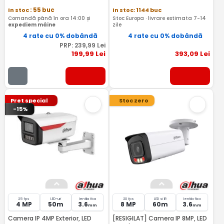
In stoc
: 55 buc
In stoc: 1144 buc
Comandă până în ora 14:00 și
Stoc Europa · livrare estimata 7-14
expediem mâine
zile
4 rate cu 0% dobândă
4 rate cu 0% dobândă
PRP:
239
,99
Lei
199
,99
Lei
393
,09
Lei
Pret special
Stoc zero
-15%
25 fps
LED-uri
lentila fixa
20 fps
LED si IR
lentila fixa
4 MP
50m
3.6
8 MP
60m
3.6
mm
mm
Camera IP 4MP Exterior, LED
[RESIGILAT] Camera IP 8MP, LED