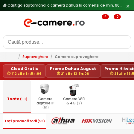
🎁 Câștigă săptămânal o cameră Dahua la comenzi de min. 600 lei —
✕
0
0
/
Supraveghere
/
Camere supraveghere
Cloud Gratis
Promo Dahua August
Promo Hikvisio
⏱ 112 Zile 14:54:06
⏱ 21 Zile 13:54:06
⏱ 21 Zile 13:
Toate
(53)
Camere
Camere WiFi
digitale IP
& 4G
(2)
(51)
Toți producătorii
(53)