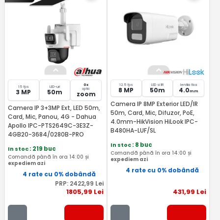
0x
12.5 fps
LED si IR
lentila fixa
15 fps
LED-uri
8 MP
50m
4.0
optic
3 MP
50m
mm
zoom
Camera IP 8MP Exterior LED/IR
Camera IP 3+3MP Ext, LED 50m,
50m, Card, Mic, Difuzor, PoE,
Card, Mic, Panou, 4G - Dahua
4.0mm-HikVision HiLook IPC-
Apollo IPC-PTS2649C-3E3Z-
B480HA-LUF/SL
4GB20-3684/0280B-PRO
In stoc
: 8 buc
In stoc
: 219 buc
Comandă până în ora 14:00 și
Comandă până în ora 14:00 și
expediem azi
expediem azi
4 rate cu 0% dobândă
4 rate cu 0% dobândă
PRP:
2422
,99
Lei
1805
,99
Lei
431
,99
Lei