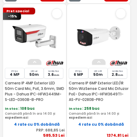
Pret special
-15%
25 fps
LED-uri
lentila fixa
25 fps
LED si IR
lentila fixa
4 MP
50m
3.6
6 MP
50m
2.8
mm
mm
Camera IP 4MP Exterior LED
Camera IP 6MP Exterior LED/IR
50m Card Mic, PoE, 3.6mm, SMD
50m WizSense Card Mic Difuzor
Plus - Dahua IPC-HFW2449M-
PoE- Dahua IPC-HFW3649T1-
S-LED-0360B-B-PRO
AS-PV-0280B-PRO
In stoc
: 108 buc
In stoc
: 258 buc
Comandă până în ora 14:00 și
Comandă până în ora 14:00 și
expediem azi
expediem azi
4 rate cu 0% dobândă
4 rate cu 0% dobândă
PRP:
688
,85
Lei
585
,53
Lei
1374
,81
Lei