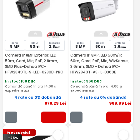
20 fps
LED-uri
lentila fixa
20 fps
LED si IR
lentila fixa
8 MP
50m
2.8
8 MP
60m
3.6
mm
mm
Camera IP 8MP Exterior, LED
Camera IP 8MP, LED 50m/IR
50m, Card, Mic, PoE, 2.8mm,
60m, Card, PoE, Mic, WizSense,
SMD Plus-Dahua IPC-
3.6mm, SMD - Dahua IPC-
HFW2849TL-S-LED-0280B-PRO
HFW2849T-AS-IL-0360B
In stoc
: 160 buc
In stoc
: 360 buc
Comandă până în ora 14:00 și
Comandă până în ora 14:00 și
expediem azi
expediem azi
4 rate cu 0% dobândă
4 rate cu 0% dobândă
878
,29
Lei
989
,99
Lei
Pret special
-25%