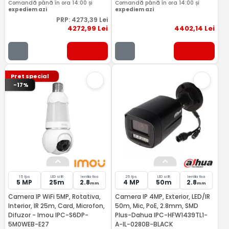
Comandă până în ora 14:00 și
Comandă până în ora 14:00 și
expediem azi
expediem azi
PRP:
4273
,39
Lei
4272
,99
Lei
4402
,14
Lei
Pret special
-17%
15 fps
LED si IR
lentila fixa
25 fps
LED si IR
lentila fixa
5 MP
25m
2.8
4 MP
50m
2.8
mm
mm
Camera IP WiFi 5MP, Rotativa,
Camera IP 4MP, Exterior, LED/IR
Interior, IR 25m, Card, Microfon,
50m, Mic, PoE, 2.8mm, SMD
Difuzor - Imou IPC-S6DP-
Plus-Dahua IPC-HFW1439TL1-
5M0WEB-E27
A-IL-0280B-BLACK