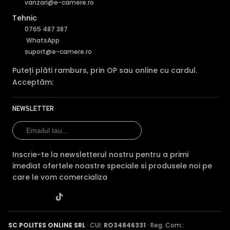
vanzari@e-camere.ro
Tehnic
0765 487 387
WhatsApp
suport@e-camere.ro
Puteți plăti ramburs, prin OP sau online cu cardul.
Acceptăm:
NEWSLETTER
Inscrie-te la newsletterul nostru pentru a primi
imediat ofertele noastre speciale si produsele noi pe
care le vom comercializa
SC POLITES ONLINE SRL
· CUI:
RO34846331
· Reg. Com.: