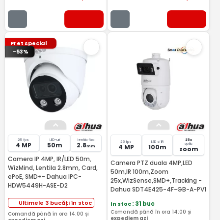
Pret special
-53%
25 fps
LED-uri
lentila fixa
25x
25 fps
LED si IR
4 MP
50m
2.8
optic
4 MP
100m
mm
zoom
Camera IP 4MP, IR/LED 50m,
Camera PTZ duala 4MP,LED
WizMind, Lentila 2.8mm, Card,
50m,IR 100m,Zoom
ePoE, SMD+- Dahua IPC-
25x,WizSense,SMD+,Tracking -
HDW5449H-ASE-D2
Dahua SDT4E425-4F-GB-A-PV1
Ultimele 3 bucăți în stoc
In stoc
: 31 buc
Comandă până în ora 14:00 și
Comandă până în ora 14:00 și
expediem azi