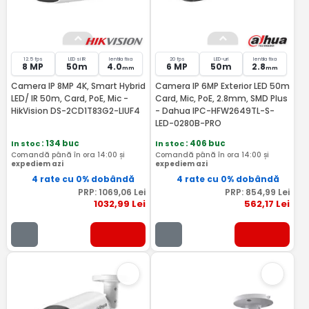
12.5 fps
LED si IR
lentila fixa
20 fps
LED-uri
lentila fixa
8 MP
50m
4.0
6 MP
50m
2.8
mm
mm
Camera IP 8MP 4K, Smart Hybrid
Camera IP 6MP Exterior LED 50m
LED/ IR 50m, Card, PoE, Mic -
Card, Mic, PoE, 2.8mm, SMD Plus
HikVision DS-2CD1T83G2-LIUF4
- Dahua IPC-HFW2649TL-S-
LED-0280B-PRO
In stoc
: 134 buc
In stoc
: 406 buc
Comandă până în ora 14:00 și
Comandă până în ora 14:00 și
expediem azi
expediem azi
4 rate cu 0% dobândă
4 rate cu 0% dobândă
PRP:
1069
,06
Lei
PRP:
854
,99
Lei
1032
,99
Lei
562
,17
Lei