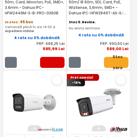
50m, Card, Microfon, PoE, SMD+,
50m/ IR 60m, SDI, Card, PoE,
3.6mm - Dahua IPC-
WizSense, 3,6mm, SMD+ -
HFW2449M-S-B-PRO-0360B
Dahua IPC-HFW2849T-AS-IL-
RMA
In stoc
: 65 buc
Stoc 0. Revine.
Comandă până în ora 14:00 și
Nu exista estimare.
expediem mâine
4 rate cu 0% dobândă
4 rate cu 0% dobândă
PRP:
688
,25
Lei
PRP:
990
,60
Lei
585
,99
Lei
589
,00
Lei
Stoc
zero
Pret special
-16%