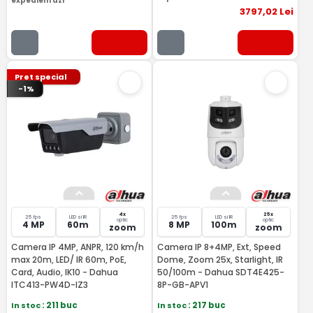
expediem azi
3797
,02
Lei
Pret special
-1%
4x
25x
25 fps
LED si IR
25 fps
LED si IR
optic
optic
4 MP
60m
8 MP
100m
zoom
zoom
Camera IP 4MP, ANPR, 120 km/h
Camera IP 8+4MP, Ext, Speed
max 20m, LED/ IR 60m, PoE,
Dome, Zoom 25x, Starlight, IR
Card, Audio, IK10 - Dahua
50/100m - Dahua SDT4E425-
ITC413-PW4D-IZ3
8P-GB-APV1
In stoc
: 211 buc
In stoc
: 217 buc