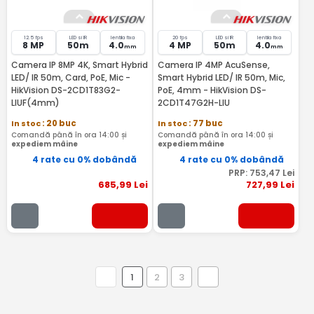
12.5 fps
LED si IR
lentila fixa
20 fps
LED si IR
lentila fixa
8 MP
50m
4.0
4 MP
50m
4.0
mm
mm
Camera IP 8MP 4K, Smart Hybrid
Camera IP 4MP AcuSense,
LED/ IR 50m, Card, PoE, Mic -
Smart Hybrid LED/ IR 50m, Mic,
HikVision DS-2CD1T83G2-
PoE, 4mm - HikVision DS-
LIUF(4mm)
2CD1T47G2H-LIU
In stoc
: 20 buc
In stoc
: 77 buc
Comandă până în ora 14:00 și
Comandă până în ora 14:00 și
expediem mâine
expediem mâine
4 rate cu 0% dobândă
4 rate cu 0% dobândă
PRP:
753
,47
Lei
685
,99
Lei
727
,99
Lei
1
2
3