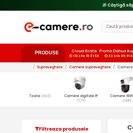
🎁 Câștigă să
Cloud Gratis
Promo Dahua Au
PRODUSE
⏱ 113 Zile 10:31:57
⏱ 22 Zile 09:31:
/
Supraveghere
/
Camere supraveghere
/
Camere 
Toate
Camere digitale IP
Camere WiFi
(923)
(771)
(148)
C
Filtreaza produsele