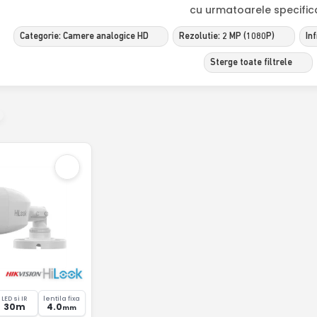
cu urmatoarele specificat
Categorie: Camere analogice HD
Rezolutie: 2 MP (1080P)
In
Sterge toate filtrele
LED si IR
lentila fixa
30m
4.0
mm