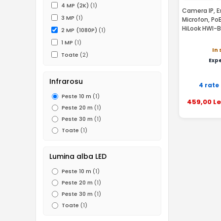
4 MP (2K)
(1)
Camera IP, Ex
3 MP
(1)
Microfon, Po
HiLook HWI-
2 MP (1080P)
(1)
1 MP
(1)
In 
Toate
(2)
Exp
Infrarosu
4 rate
Peste 10 m
(1)
459
,00
Le
Peste 20 m
(1)
Peste 30 m
(1)
Toate
(1)
Lumina alba LED
Peste 10 m
(1)
Peste 20 m
(1)
Peste 30 m
(1)
Toate
(1)