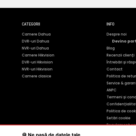
CATEGORII
INFO
Camere Dahua
Despre noi
DVR-uri Dahua
Devino par
NVR-uri Dahua
Blog
Camere Hikvision
Recenzii clienți
DVR-uri Hikvision
Întrebări și răs
NVR-uri Hikvision
Contact
Camere clasice
Politica de retu
Service & garan
ANPC
Termeni și condi
Confidențialita
Politica de cook
Setări cookie
Regulament ca
🍪 Ne pasă de datele tale