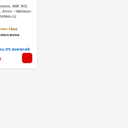
terior, 4MP, ROI,
E, 4mm - HikVision
B149HA-LU
stoc
: 1 buc
ediem Maine
 cu 0% dobândă
i