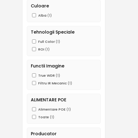
Culoare
Alba
(1)
Tehnologii Speciale
Full Color
(1)
ROI
(1)
Functii Imagine
True WDR
(1)
Filtru IR Mecanic
(1)
ALIMENTARE POE
Alimentare POE
(1)
Toate
(1)
Producator