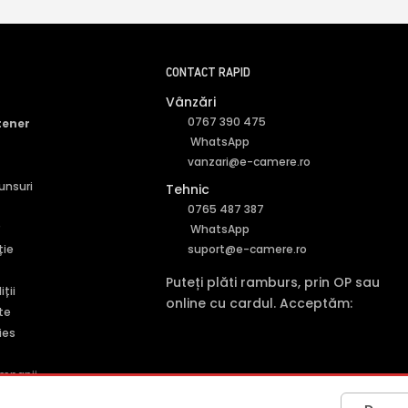
CONTACT RAPID
Vânzări
0767 390 475
tener
WhatsApp
vanzari@e-camere.ro
punsuri
Tehnic
0765 487 387
r
WhatsApp
ție
suport@e-camere.ro
Puteți plăti ramburs, prin OP sau
ții
online cu cardul. Acceptăm:
te
ies
mpanii