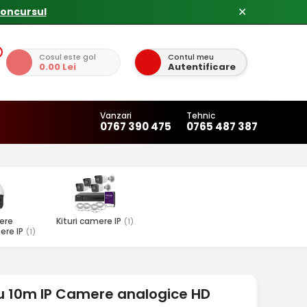
concursul
✕
Cosul este gol
Contul meu
0.00 Lei
Autentificare
Vanzari
Tehnic
0767 390 475
0765 487 387
ere
Kituri camere IP
(1)
ere IP
(1)
u 10m IP Camere analogice HD