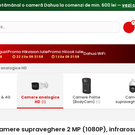
ptămânal o cameră Dahua la comenzi de min. 600 lei —
vezi 
0
gust
Promo Hikvision Iulie
Promo Hilook Iulie
Dahua WiFi
57
⏱ 22 Zile 09:31:57
⏱ 1 Zile 09:31:57
analogice HD
 & 4G
Camere analogice
Camere Politie
Cam
HD
(BodyCam)
supravegh
(1)
(1)
amere supraveghere 2 MP (1080P), infraros