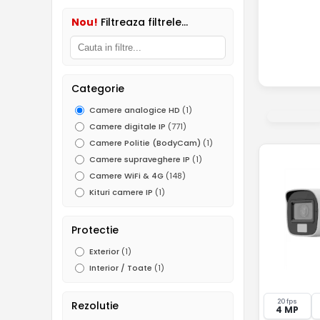
Nou!
Filtreaza filtrele...
Categorie
Camere analogice HD
(1)
Camere digitale IP
(771)
Camere Politie (BodyCam)
(1)
Camere supraveghere IP
(1)
Camere WiFi & 4G
(148)
Kituri camere IP
(1)
Protectie
Exterior
(1)
Interior / Toate
(1)
20 fps
Rezolutie
4 MP