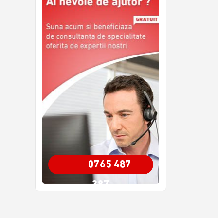
0765 487
387