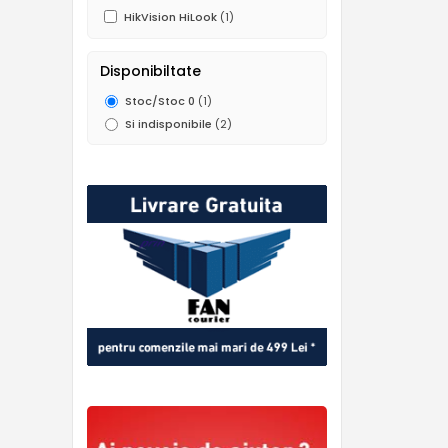
HikVision HiLook
(1)
Disponibiltate
Stoc/Stoc 0
(1)
Si indisponibile
(2)