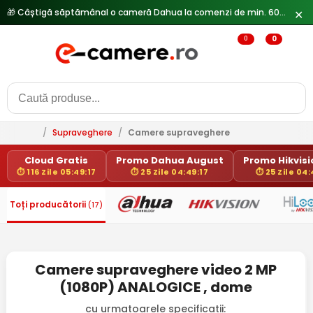
🎁 Câștigă săptămânal o cameră Dahua la comenzi de min. 600 lei —
✕
0
0
/
Supraveghere
/
Camere supraveghere
Cloud Gratis
Promo Dahua August
Promo Hikvisio
⏱ 116 Zile 05:49:17
⏱ 25 Zile 04:49:17
⏱ 25 Zile 04:
Toți producătorii
(17)
Camere supraveghere video 2 MP
(1080P) ANALOGICE , dome
cu urmatoarele specificatii: