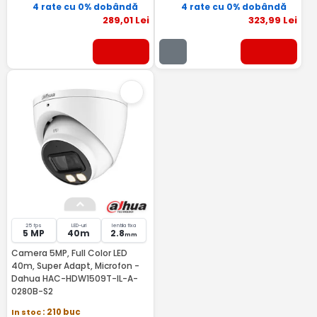
4 rate cu 0% dobândă
4 rate cu 0% dobândă
289
,01
Lei
323
,99
Lei
25 fps
LED-uri
lentila fixa
5 MP
40m
2.8
mm
Camera 5MP, Full Color LED
40m, Super Adapt, Microfon -
Dahua HAC-HDW1509T-IL-A-
0280B-S2
In stoc
: 210 buc