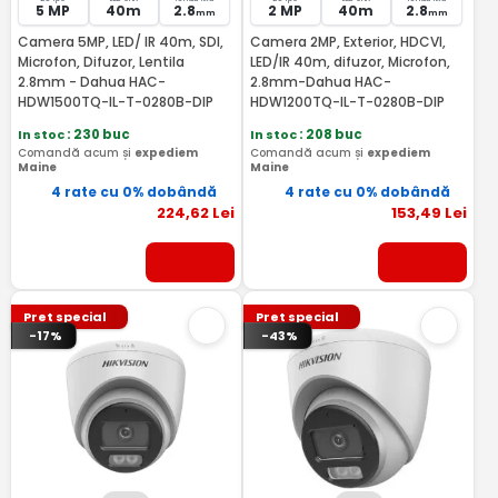
5 MP
40m
2.8
2 MP
40m
2.8
mm
mm
Camera 5MP, LED/ IR 40m, SDI,
Camera 2MP, Exterior, HDCVI,
Microfon, Difuzor, Lentila
LED/IR 40m, difuzor, Microfon,
2.8mm - Dahua HAC-
2.8mm-Dahua HAC-
HDW1500TQ-IL-T-0280B-DIP
HDW1200TQ-IL-T-0280B-DIP
In stoc
: 230 buc
In stoc
: 208 buc
Comandă acum și
expediem
Comandă acum și
expediem
Maine
Maine
4 rate cu 0% dobândă
4 rate cu 0% dobândă
224
,62
Lei
153
,49
Lei
Pret special
Pret special
-17%
-43%