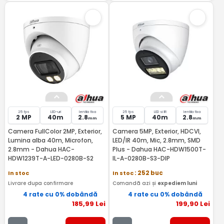
25 fps
LED-uri
lentila fixa
25 fps
LED si IR
lentila fixa
2 MP
40m
2.8
5 MP
40m
2.8
mm
mm
Camera FullColor 2MP, Exterior,
Camera 5MP, Exterior, HDCVI,
Lumina alba 40m, Microfon,
LED/IR 40m, Mic, 2.8mm, SMD
2.8mm - Dahua HAC-
Plus - Dahua HAC-HDW1500T-
HDW1239T-A-LED-0280B-S2
IL-A-0280B-S3-DIP
In stoc
In stoc
: 252 buc
Livrare dupa confirmare
Comandă azi și
expediem luni
4 rate cu 0% dobândă
4 rate cu 0% dobândă
185
,99
Lei
199
,90
Lei