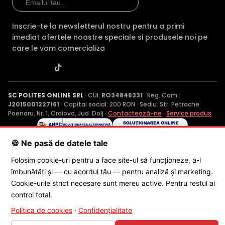
Inscrie-te la newsletterul nostru pentru a primi
imediat ofertele noastre speciale si produsele noi pe
care le vom comercializa
SC POLITES ONLINE SRL
· CUI:
RO34846331
· Reg. Com.:
J2015001227161
· Capital social: 200 RON · Sediu: Str. Petrache
Poenaru, Nr. 1, Craiova, Jud. Dolj ·
Contactează-ne
·
Service produs
🍪 Ne pasă de datele tale
© 2026 SC POLITES ONLINE SRL
Folosim cookie-uri pentru a face site-ul să funcționeze, a-l
îmbunătăți și — cu acordul tău — pentru analiză și marketing.
Cookie-urile strict necesare sunt mereu active. Pentru restul ai
control total.
Politica de cookies
·
Confidențialitate
×