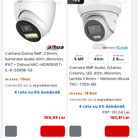
-5%
Camera Dome 5MP, 2.8mm,
25 fps
LED-uri
lentila fixa
Iluminare duala 40m, Microfon,
5 MP
40m
2.8
mm
IP67 - Dahua HAC-HDW1500T-
Camera 5MP Audio, Exterior,
IL-A-0280B-S3
ColorVu, LED 40m, Microfon,
Lentila 2.8mm - HikVision HiLook
In stoc
: 1 buc
THC-T259-MS
Comandă azi și
expediem luni
4 rate cu 0% dobândă
In stoc
: 16 buc
Comandă azi și
expediem luni
4 rate cu 0% dobândă
PRP:
191
,04
Lei
159
,99
Lei
180
,81
Lei