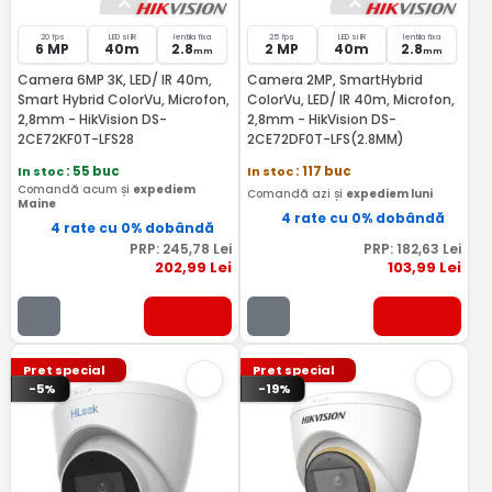
20 fps
LED si IR
lentila fixa
25 fps
LED si IR
lentila fixa
6 MP
40m
2.8
2 MP
40m
2.8
mm
mm
Camera 6MP 3K, LED/ IR 40m,
Camera 2MP, SmartHybrid
Smart Hybrid ColorVu, Microfon,
ColorVu, LED/ IR 40m, Microfon,
2,8mm - HikVision DS-
2,8mm - HikVision DS-
2CE72KF0T-LFS28
2CE72DF0T-LFS(2.8MM)
In stoc
: 55 buc
In stoc
: 117 buc
Comandă acum și
expediem
Comandă azi și
expediem luni
Maine
4 rate cu 0% dobândă
4 rate cu 0% dobândă
PRP:
245
,78
Lei
PRP:
182
,63
Lei
202
,99
Lei
103
,99
Lei
Pret special
Pret special
-5%
-19%