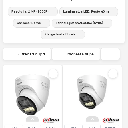
Rezolutie: 2 MP (1080P)
Lumina alba LED: Peste 40 m
Carcasa: Dome
Tehnologie: ANALOGICA (CVBS)
Sterge toate filtrele
Filtreaza dupa
Ordoneaza dupa
25 fps
LED si IR
lentila fixa
25 fps
LED si IR
lentila fixa