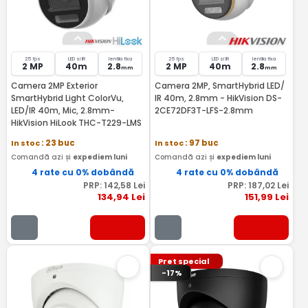
25 fps
LED si IR
lentila fixa
25 fps
LED si IR
lentila fixa
2 MP
40m
2.8
2 MP
40m
2.8
mm
mm
Camera 2MP Exterior
Camera 2MP, SmartHybrid LED/
SmartHybrid Light ColorVu,
IR 40m, 2.8mm - HikVision DS-
LED/IR 40m, Mic, 2.8mm-
2CE72DF3T-LFS-2.8mm
HikVision HiLook THC-T229-LMS
In stoc
: 23 buc
In stoc
: 97 buc
Comandă azi și
expediem luni
Comandă azi și
expediem luni
4 rate cu 0% dobândă
4 rate cu 0% dobândă
PRP:
142
,58
Lei
PRP:
187
,02
Lei
134
,94
Lei
151
,99
Lei
Pret special
-17%