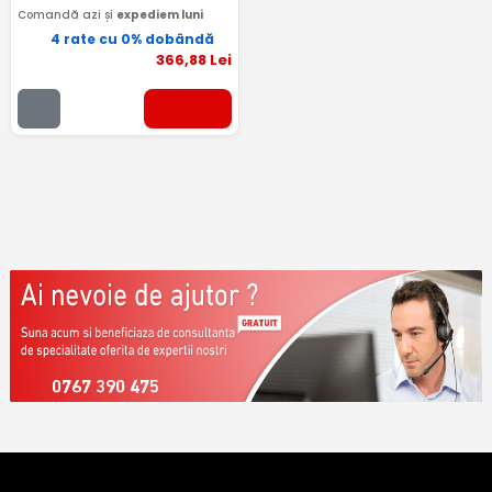
Comandă azi și
expediem luni
4 rate cu 0% dobândă
366
,88
Lei
0767 390 475