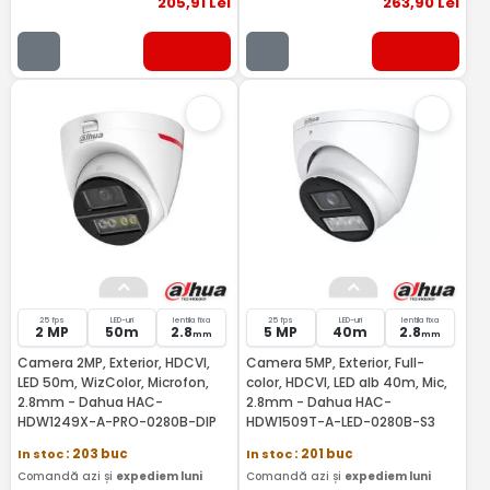
205
,91
Lei
263
,90
Lei
25 fps
LED-uri
lentila fixa
25 fps
LED-uri
lentila fixa
2 MP
50m
2.8
5 MP
40m
2.8
mm
mm
Camera 2MP, Exterior, HDCVI,
Camera 5MP, Exterior, Full-
LED 50m, WizColor, Microfon,
color, HDCVI, LED alb 40m, Mic,
2.8mm - Dahua HAC-
2.8mm - Dahua HAC-
HDW1249X-A-PRO-0280B-DIP
HDW1509T-A-LED-0280B-S3
In stoc
: 203 buc
In stoc
: 201 buc
Comandă azi și
expediem luni
Comandă azi și
expediem luni