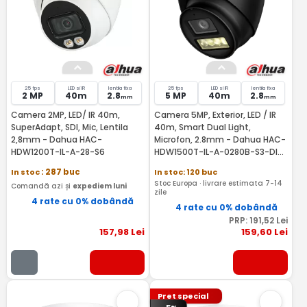
25 fps
LED si IR
lentila fixa
25 fps
LED si IR
lentila fixa
2 MP
40m
2.8
5 MP
40m
2.8
mm
mm
Camera 2MP, LED/ IR 40m,
Camera 5MP, Exterior, LED / IR
SuperAdapt, SDI, Mic, Lentila
40m, Smart Dual Light,
2,8mm - Dahua HAC-
Microfon, 2.8mm - Dahua HAC-
HDW1200T-IL-A-28-S6
HDW1500T-IL-A-0280B-S3-DIP-
Black
In stoc
: 287 buc
In stoc: 120 buc
Stoc Europa · livrare estimata 7-14
Comandă azi și
expediem luni
zile
4 rate cu 0% dobândă
4 rate cu 0% dobândă
PRP:
191
,52
Lei
157
,98
Lei
159
,60
Lei
Pret special