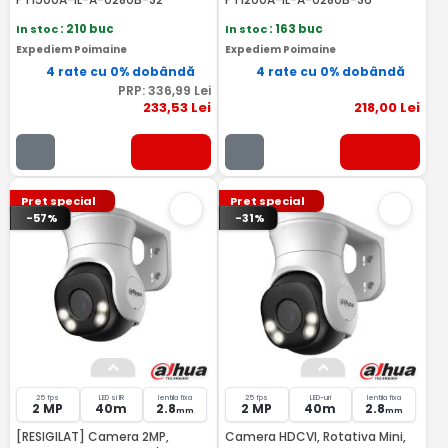
In stoc
: 210 buc
In stoc
: 163 buc
Expediem Poimaine
Expediem Poimaine
4 rate cu 0% dobândă
4 rate cu 0% dobândă
PRP:
336
,99
Lei
233
,53
Lei
218
,00
Lei
Pret special
Pret special
-57%
-31%
25 fps
LED si IR
lentila fixa
25 fps
LED-uri
lentila fixa
2 MP
40m
2.8
2 MP
40m
2.8
mm
mm
[RESIGILAT] Camera 2MP,
Camera HDCVI, Rotativa Mini,