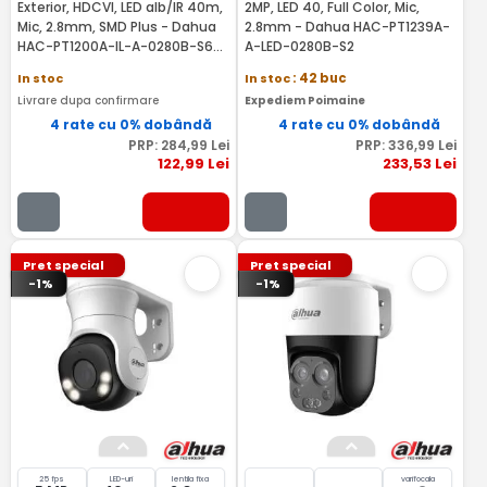
Exterior, HDCVI, LED alb/IR 40m,
2MP, LED 40, Full Color, Mic,
Mic, 2.8mm, SMD Plus - Dahua
2.8mm - Dahua HAC-PT1239A-
HAC-PT1200A-IL-A-0280B-S6-
A-LED-0280B-S2
RMA
In stoc
In stoc
: 42 buc
Livrare dupa confirmare
Expediem Poimaine
4 rate cu 0% dobândă
4 rate cu 0% dobândă
PRP:
284
,99
Lei
PRP:
336
,99
Lei
122
,99
Lei
233
,53
Lei
Pret special
Pret special
-1%
-1%
25 fps
LED-uri
lentila fixa
varifocala