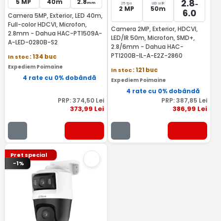
2.8
5 MP
40m
2.8
-
mm
25 fps
LED si IR
2 MP
50m
6.0
Camera 5MP, Exterior, LED 40m,
Full-color HDCVI, Microfon,
Camera 2MP, Exterior, HDCVI,
2.8mm - Dahua HAC-PT1509A-
LED/IR 50m, Microfon, SMD+,
A-LED-0280B-S2
2.8/6mm - Dahua HAC-
PT1200B-IL-A-E2Z-2860
In stoc
: 134 buc
Expediem Poimaine
In stoc
: 121 buc
4 rate cu 0% dobândă
Expediem Poimaine
4 rate cu 0% dobândă
PRP:
374
,50
Lei
PRP:
387
,85
Lei
373
,99
Lei
386
,99
Lei
Pret special
-1%