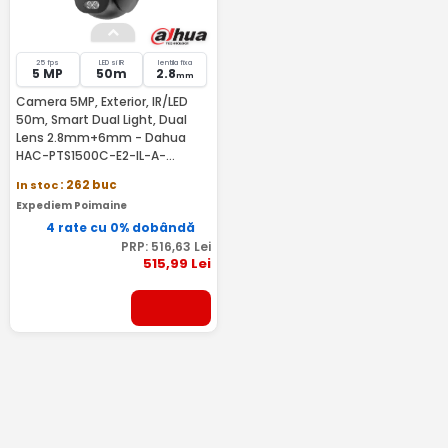
25 fps
LED si IR
lentila fixa
5 MP
50m
2.8
mm
Camera 5MP, Exterior, IR/LED
50m, Smart Dual Light, Dual
Lens 2.8mm+6mm - Dahua
HAC-PTS1500C-E2-IL-A-
0280B/0600B
In stoc
: 262 buc
Expediem Poimaine
4 rate cu 0% dobândă
PRP:
516
,63
Lei
515
,99
Lei