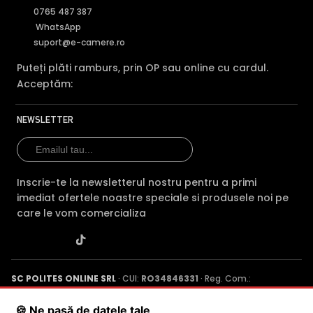
0765 487 387
WhatsApp
suport@e-camere.ro
Puteți plăti ramburs, prin OP sau online cu cardul.
Acceptăm:
NEWSLETTER
Inscrie-te la newsletterul nostru pentru a primi
imediat ofertele noastre speciale si produsele noi pe
care le vom comercializa
SC POLITES ONLINE SRL
· CUI:
RO34846331
· Reg. Com.:
J2015001227161
· Capital social: 200 RON · Sediu: Str. Petrache
Poenaru, Nr. 1, Craiova, Jud. Dolj ·
Contactează-ne
·
Service produs
🍪 Ne pasă de datele tale