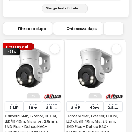
Sterge toate filtrele
Filtreaza dupa
Ordoneaza dupa
Pret special
-31%
25 fps
LED si IR
lentila fixa
25 fps
LED si IR
lentila fixa
5 MP
40m
2.8
2 MP
40m
2.8
mm
mm
Camera 5MP, Exterior, HDCVI,
Camera 2MP, Exterior, HDCVI,
LED/IR 40m, Microfon, 2.8mm,
LED alb/IR 40m, Mic, 2.8mm,
SMD Plus - Dahua HAC-
SMD Plus - Dahua HAC-
PT1500A-IL-A-0280B-S2
PT1200A-IL-A-0280B-S6