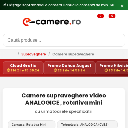
🎁 Câștigă săptămânal o cameră Dahua la comenzi de min. 600 lei —
✕
0
0
/
Supraveghere
/
Camere supraveghere
Cloud Gratis
Promo Dahua August
Promo Hikvisio
⏱ 114 Zile 15:59:23
⏱ 23 Zile 14:59:23
⏱ 23 Zile 14:
Camere supraveghere video
ANALOGICE , rotativa mini
cu urmatoarele specificatii:
Carcasa: Rotativa Mini
Tehnologie: ANALOGICA (CVBS)