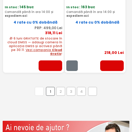
In stoc
: 145 buc
In stoc
: 163 buc
Comandă până în ora 14:00 și
Comandă până în ora 14:00 și
expediem azi
expediem azi
4 rate cu 0% dobândă
4 rate cu 0% dobândă
PRP:
499
,00
Lei
318
,11
Lei
🎁 6 luni GRATUITE de stocare în
cloud DMSS — adaugi camera în
aplicația DMSS și activezi până
pe 30.11.
Vezi campania
Cloud
218
,00
Lei
Gratis
!
1
2
3
4