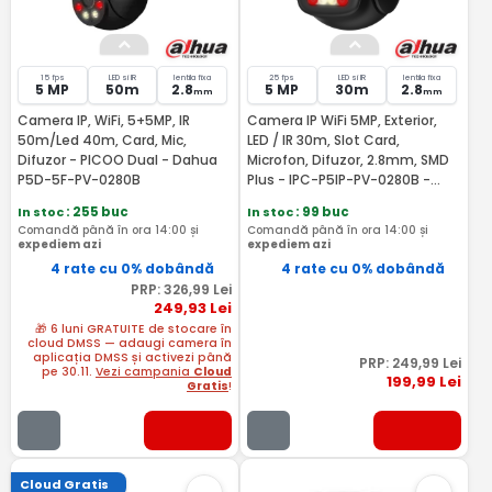
15 fps
LED si IR
lentila fixa
25 fps
LED si IR
lentila fixa
5 MP
50m
2.8
5 MP
30m
2.8
mm
mm
Camera IP, WiFi, 5+5MP, IR
Camera IP WiFi 5MP, Exterior,
50m/Led 40m, Card, Mic,
LED / IR 30m, Slot Card,
Difuzor - PICOO Dual - Dahua
Microfon, Difuzor, 2.8mm, SMD
P5D-5F-PV-0280B
Plus - IPC-P5IP-PV-0280B -
Dahua IPC-P5IP-PV-0280B-EUR
In stoc
: 255 buc
In stoc
: 99 buc
Comandă până în ora 14:00 și
Comandă până în ora 14:00 și
expediem azi
expediem azi
4 rate cu 0% dobândă
4 rate cu 0% dobândă
PRP:
326
,99
Lei
249
,93
Lei
🎁 6 luni GRATUITE de stocare în
cloud DMSS — adaugi camera în
aplicația DMSS și activezi până
PRP:
249
,99
Lei
pe 30.11.
Vezi campania
Cloud
199
,99
Lei
Gratis
!
Cloud Gratis