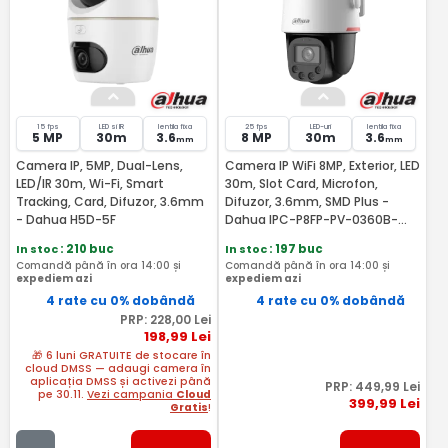
15 fps
LED si IR
lentila fixa
25 fps
LED-uri
lentila fixa
5 MP
30m
3.6
8 MP
30m
3.6
mm
mm
Camera IP, 5MP, Dual-Lens,
Camera IP WiFi 8MP, Exterior, LED
LED/IR 30m, Wi-Fi, Smart
30m, Slot Card, Microfon,
Tracking, Card, Difuzor, 3.6mm
Difuzor, 3.6mm, SMD Plus -
- Dahua H5D-5F
Dahua IPC-P8FP-PV-0360B-
PRO
In stoc
: 210 buc
In stoc
: 197 buc
Comandă până în ora 14:00 și
Comandă până în ora 14:00 și
expediem azi
expediem azi
4 rate cu 0% dobândă
4 rate cu 0% dobândă
PRP:
228
,00
Lei
198
,99
Lei
🎁 6 luni GRATUITE de stocare în
cloud DMSS — adaugi camera în
aplicația DMSS și activezi până
PRP:
449
,99
Lei
pe 30.11.
Vezi campania
Cloud
399
,99
Lei
Gratis
!