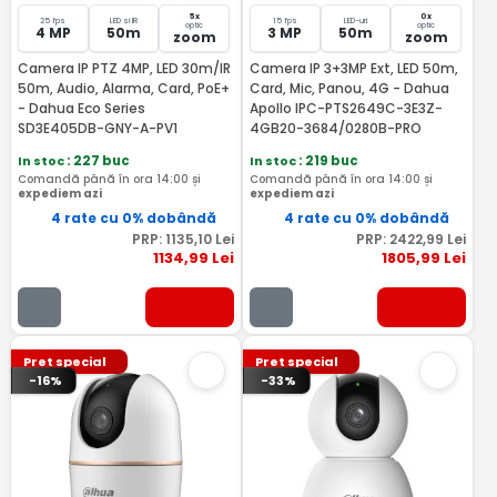
5x
0x
25 fps
LED si IR
15 fps
LED-uri
optic
optic
4 MP
50m
3 MP
50m
zoom
zoom
Camera IP PTZ 4MP, LED 30m/IR
Camera IP 3+3MP Ext, LED 50m,
50m, Audio, Alarma, Card, PoE+
Card, Mic, Panou, 4G - Dahua
- Dahua Eco Series
Apollo IPC-PTS2649C-3E3Z-
SD3E405DB-GNY-A-PV1
4GB20-3684/0280B-PRO
In stoc
: 227 buc
In stoc
: 219 buc
Comandă până în ora 14:00 și
Comandă până în ora 14:00 și
expediem azi
expediem azi
4 rate cu 0% dobândă
4 rate cu 0% dobândă
PRP:
1135
,10
Lei
PRP:
2422
,99
Lei
1134
,99
Lei
1805
,99
Lei
Pret special
Pret special
-16%
-33%