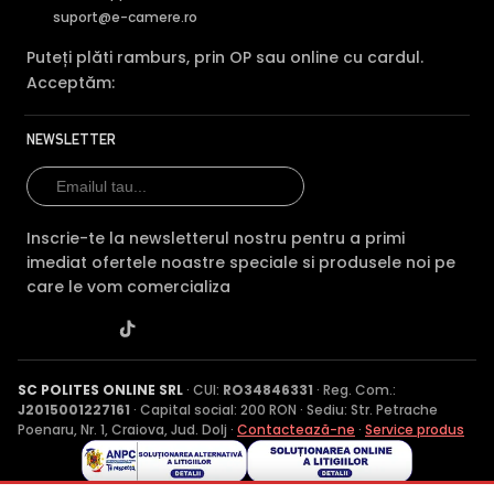
suport@e-camere.ro
Puteți plăti ramburs, prin OP sau online cu cardul.
Acceptăm:
NEWSLETTER
Inscrie-te la newsletterul nostru pentru a primi
imediat ofertele noastre speciale si produsele noi pe
care le vom comercializa
SC POLITES ONLINE SRL
· CUI:
RO34846331
· Reg. Com.:
J2015001227161
· Capital social: 200 RON · Sediu: Str. Petrache
Poenaru, Nr. 1, Craiova, Jud. Dolj ·
Contactează-ne
·
Service produs