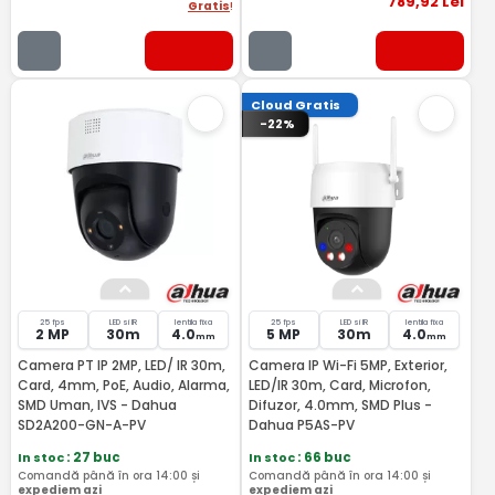
789
,92
Lei
Gratis
!
Cloud Gratis
-22%
25 fps
LED si IR
lentila fixa
25 fps
LED si IR
lentila fixa
2 MP
30m
4.0
5 MP
30m
4.0
mm
mm
Camera PT IP 2MP, LED/ IR 30m,
Camera IP Wi-Fi 5MP, Exterior,
Card, 4mm, PoE, Audio, Alarma,
LED/IR 30m, Card, Microfon,
SMD Uman, IVS - Dahua
Difuzor, 4.0mm, SMD Plus -
SD2A200-GN-A-PV
Dahua P5AS-PV
In stoc
: 27 buc
In stoc
: 66 buc
Comandă până în ora 14:00 și
Comandă până în ora 14:00 și
expediem azi
expediem azi