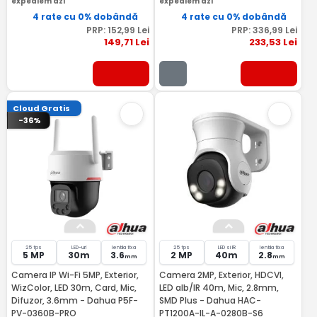
expediem azi
expediem azi
4 rate cu 0% dobândă
4 rate cu 0% dobândă
PRP:
152
,99
Lei
PRP:
336
,99
Lei
149
,71
Lei
233
,53
Lei
Cloud Gratis
-36%
25 fps
LED-uri
lentila fixa
25 fps
LED si IR
lentila fixa
5 MP
30m
3.6
2 MP
40m
2.8
mm
mm
Camera IP Wi-Fi 5MP, Exterior,
Camera 2MP, Exterior, HDCVI,
WizColor, LED 30m, Card, Mic,
LED alb/IR 40m, Mic, 2.8mm,
Difuzor, 3.6mm - Dahua P5F-
SMD Plus - Dahua HAC-
PV-0360B-PRO
PT1200A-IL-A-0280B-S6