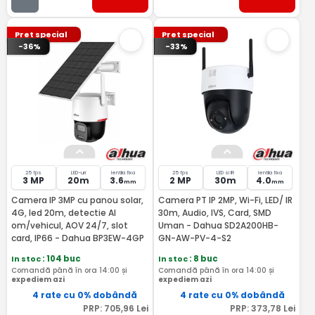
Pret special
Pret special
-36%
-33%
25 fps
LED-uri
lentila fixa
25 fps
LED si IR
lentila fixa
3 MP
20m
3.6
2 MP
30m
4.0
mm
mm
Camera IP 3MP cu panou solar,
Camera PT IP 2MP, Wi-Fi, LED/ IR
4G, led 20m, detectie AI
30m, Audio, IVS, Card, SMD
om/vehicul, AOV 24/7, slot
Uman - Dahua SD2A200HB-
card, IP66 - Dahua BP3EW-4GP
GN-AW-PV-4-S2
In stoc
: 104 buc
In stoc
: 8 buc
Comandă până în ora 14:00 și
Comandă până în ora 14:00 și
expediem azi
expediem azi
4 rate cu 0% dobândă
4 rate cu 0% dobândă
PRP:
705
,96
Lei
PRP:
373
,78
Lei