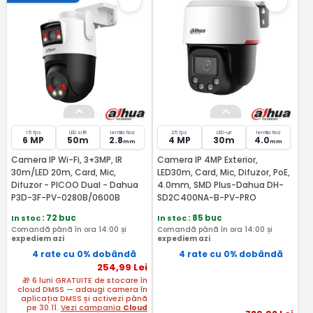
15 fps
LED si IR
lentila fixa
25 fps
LED-uri
lentila fixa
6 MP
50m
2.8
4 MP
30m
4.0
mm
mm
Camera IP Wi-Fi, 3+3MP, IR
Camera IP 4MP Exterior,
30m/LED 20m, Card, Mic,
LED30m, Card, Mic, Difuzor, PoE,
Difuzor - PICOO Dual - Dahua
4.0mm, SMD Plus-Dahua DH-
P3D-3F-PV-0280B/0600B
SD2C400NA-B-PV-PRO
In stoc
: 72 buc
In stoc
: 85 buc
Comandă până în ora 14:00 și
Comandă până în ora 14:00 și
expediem azi
expediem azi
4 rate cu 0% dobândă
4 rate cu 0% dobândă
254
,99
Lei
🎁 6 luni GRATUITE de stocare în
cloud DMSS — adaugi camera în
aplicația DMSS și activezi până
pe 30.11.
Vezi campania
Cloud