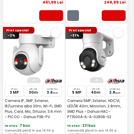
451
,99
Lei
249
,99
Lei
Pret special
Pret special
-2%
-31%
25 fps
LED si IR
lentila fixa
25 fps
LED si IR
lentila fixa
3 MP
30m
3.6
5 MP
40m
2.8
mm
mm
Camera IP, 3MP, Exterior,
Camera 5MP, Exterior, HDCVI,
IR/Lumina alba 30m, Wi-Fi, SMD
LED/IR 40m, Microfon, 2.8mm,
Plus, Card, Mic, Difuzor, 3.6 mm
SMD Plus - Dahua HAC-
- PICOO - Dahua P3B-PV
PT1500A-IL-A-0280B-S2
In stoc
: 7 buc
In stoc
: 211 buc
Comandă până în ora 14:00 și
Comandă până în ora 14:00 și