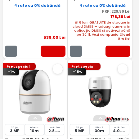
4 rate cu 0% dobândă
4 rate cu 0% dobândă
PRP:
229
,99
Lei
178
,38
Lei
🎁 6 luni GRATUITE de stocare în
cloud DMSS — adaugi camera în
aplicația DMSS și activezi până
pe 30.11.
Vezi campania
Cloud
539
,00
Lei
Gratis
!
Pret special
Pret special
-1%
-15%
25 fps
Infrarosu
lentila fixa
25 fps
LED si IR
lentila fixa
3 MP
10m
2.8
5 MP
30m
4.0
mm
mm