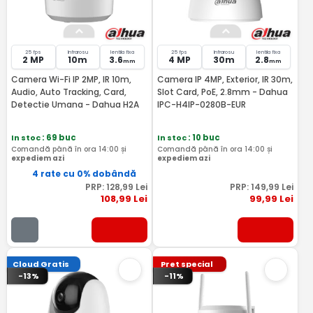
25 fps
Infrarosu
lentila fixa
25 fps
Infrarosu
lentila fixa
2 MP
10m
3.6
4 MP
30m
2.8
mm
mm
Camera Wi-Fi IP 2MP, IR 10m,
Camera IP 4MP, Exterior, IR 30m,
Audio, Auto Tracking, Card,
Slot Card, PoE, 2.8mm - Dahua
Detectie Umana - Dahua H2A
IPC-H4IP-0280B-EUR
In stoc
: 69 buc
In stoc
: 10 buc
Comandă până în ora 14:00 și
Comandă până în ora 14:00 și
expediem azi
expediem azi
4 rate cu 0% dobândă
PRP:
128
,99
Lei
PRP:
149
,99
Lei
108
,99
Lei
99
,99
Lei
Cloud Gratis
Pret special
-13%
-11%