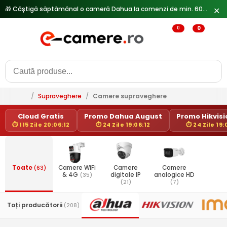
🎁 Câștigă săptămânal o cameră Dahua la comenzi de min. 600 lei —
✕
0
0
/
Supraveghere
/
Camere supraveghere
Cloud Gratis
Promo Dahua August
Promo Hikvisio
⏱ 115 Zile 20:06:12
⏱ 24 Zile 19:06:12
⏱ 24 Zile 19:
Toate
(63)
Camere WiFi
Camere
Camere
& 4G
(35)
digitale IP
analogice HD
(21)
(7)
Toți producătorii
(208)