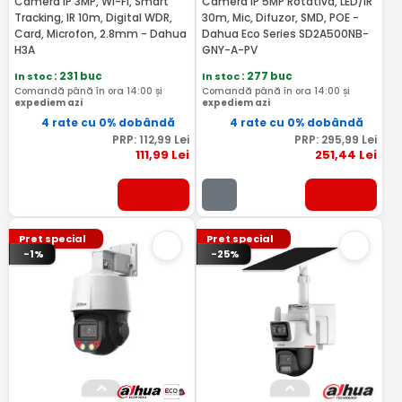
Camera IP 3MP, Wi-Fi, Smart
Camera IP 5MP Rotativa, LED/IR
Tracking, IR 10m, Digital WDR,
30m, Mic, Difuzor, SMD, POE -
Card, Microfon, 2.8mm - Dahua
Dahua Eco Series SD2A500NB-
H3A
GNY-A-PV
In stoc
: 231 buc
In stoc
: 277 buc
Comandă până în ora 14:00 și
Comandă până în ora 14:00 și
expediem azi
expediem azi
4 rate cu 0% dobândă
4 rate cu 0% dobândă
PRP:
112
,99
Lei
PRP:
295
,99
Lei
111
,99
Lei
251
,44
Lei
Pret special
Pret special
-1%
-25%