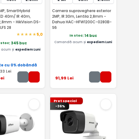
P, SmartHybrid
Camera supraveghere exterior
LED 40m/ IR 40m,
2MP, IR 30m, Lentila 2,8mm -
2,8mm - HikVision DS-
Dahua HAC-HFW1200C-0280B-
LFS 28
S6
5,0
In stoc
: 14 buc
Comandă acum și
expediem Luni
 stoc
: 345 buc
acum și
expediem Luni
te cu 0% dobândă
,33
Lei
ei
91
,99
Lei
Pret special
-36%