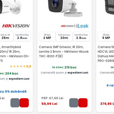
LED si IR
lentila fixa
25 fps
Infrarosu
lentila fixa
25 fps
25m
2.8
2 MP
20m
2.8
5 MP
mm
mm
 SmartHybrid
Camera 2MP Exterior, IR 20m,
Camera 5MP
 20m/ IR 25m,
Lentila 2.8mm - HikVision HiLook
HDCVI, LED
8mm - HikVision DS-
THC-B120-P(B)
Dahua HA
FS
PRO-0280
5,0
In stoc
In
: 210 buc
Comandă acum și
expediem Luni
Comandă 
toc
: 204 buc
um și
expediem Luni
4 ra
 cu 0% dobândă
Lei
PRP:
67
,99
Lei
58
,99
Lei
378
,86
L