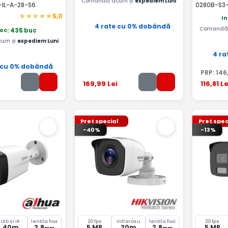
Comandă acum și
expediem Luni
IL-A-28-S6
0280B-S3-
5,0
In
4 rate cu 0% dobândă
Comandă 
toc
: 435 buc
um și
expediem Luni
4 ra
 cu 0% dobândă
PRP:
146
169
,99
Lei
116
,81
Le
Pret special
Pret spec
-40%
-13%
LED si IR
lentila fixa
20 fps
Infrarosu
lentila fixa
20 fps
40m
2.8
5 MP
20m
2.8
5 MP
mm
mm