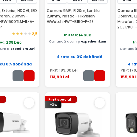
Exterior, HDCVI, LED
Camera 5MP, IR 20m, Lentila
Camera 5M
crofon, 2.8mm -
2,8mm, Plastic - HikVision
ColorVu, 
HFW1500TLM-IL-A-
HiWatch HWT-B150-P-28
Microfon, 
P
2CE17K0T-
2,5
In stoc
: 14 buc
Comandă acum și
expediem Luni
toc
In
: 238 buc
um și
expediem Luni
Comandă 
4 rate cu 0% dobândă
 cu 0% dobândă
4 ra
PRP:
189
,00
Lei
PRP:
179
113
,99
Lei
155
,99
L
l
Pret special
-3%