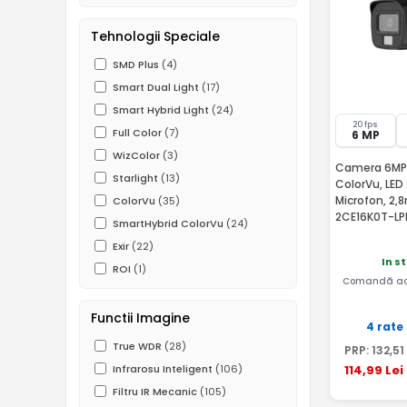
Tehnologii Speciale
SMD Plus
(4)
Smart Dual Light
(17)
Smart Hybrid Light
(24)
20 fps
Full Color
(7)
6 MP
WizColor
(3)
Camera 6MP,
Starlight
(13)
ColorVu, LED
Microfon, 2,
ColorVu
(35)
2CE16K0T-LP
SmartHybrid ColorVu
(24)
Exir
(22)
In s
ROI
(1)
Comandă ac
Functii Imagine
4 rate
True WDR
(28)
PRP:
132
,51
114
,99
Lei
Infrarosu Inteligent
(106)
Filtru IR Mecanic
(105)