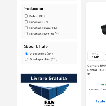
Producator
Dahua
(38)
HikVision
(57)
HikVision HiLook
(15)
HikVision HiWatch
(4)
Disponibiltate
Stoc/Stoc 0
(114)
25 fps
5 MP
Si indisponibile
(291)
Camera 5MP, 
Dahua HAC-
S2
In 
Comandă ac
4 rate