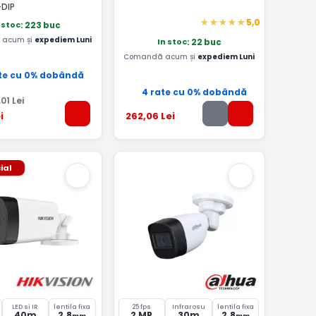
DIP
5,0
 stoc
: 223 buc
acum și
expediem Luni
In stoc
: 22 buc
Comandă acum și
expediem Luni
te cu 0% dobândă
4 rate cu 0% dobândă
,01
Lei
i
262
,06
Lei
ial
LED si IR
lentila fixa
25 fps
Infrarosu
lentila fixa
40m
2.8
2 MP
30m
2.8
mm
mm