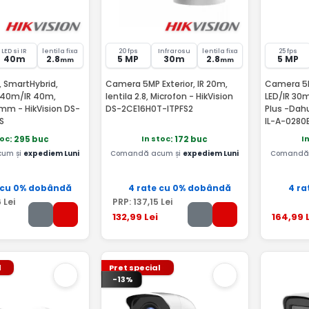
LED si IR
lentila fixa
20 fps
Infrarosu
lentila fixa
25 fps
40m
2.8
5 MP
30m
2.8
5 MP
mm
mm
 SmartHybrid,
Camera 5MP Exterior, IR 20m,
Camera 5MP
D 40m/IR 40m,
lentila 2.8, Microfon - HikVision
LED/IR 30
8mm - HikVision DS-
DS-2CE16H0T-ITPFS2
Plus -Da
S
IL-A-0280
toc
In stoc
I
: 295 buc
: 172 buc
um și
expediem Luni
Comandă acum și
expediem Luni
Comandă 
 cu 0% dobândă
4 rate cu 0% dobândă
4 ra
6
Lei
PRP:
137
,15
Lei
132
,99
Lei
164
,99
L
l
Pret special
-13%