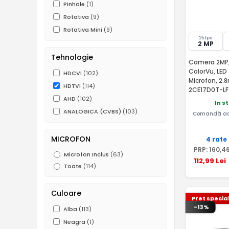
Pinhole
(1)
Rotativa
(9)
Rotativa Mini
(9)
25 fps
2 MP
Tehnologie
Camera 2MP,
ColorVu, LE
HDCVI
(102)
Microfon, 2.
HDTVI
(114)
2CE17D0T-LF
AHD
(102)
In s
ANALOGICA (CVBS)
(103)
Comandă ac
MICROFON
4 rate
PRP:
160
,4
Microfon Inclus
(63)
112
,99
Lei
Toate
(114)
Culoare
Pret specia
-13%
Alba
(113)
Neagra
(1)