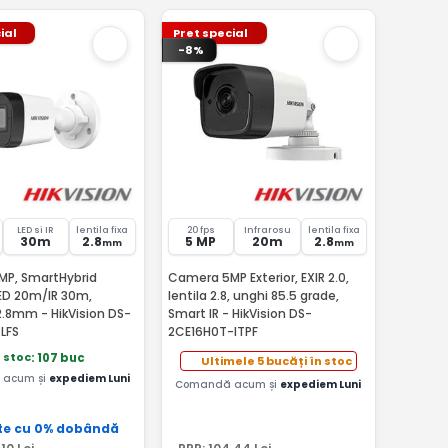
ial
Pret special
-8%
LED si IR
lentila fixa
20 fps
Infrarosu
lentila fixa
30m
2.8
5 MP
20m
2.8
mm
mm
P, SmartHybrid
Camera 5MP Exterior, EXIR 2.0,
LED 20m/IR 30m,
lentila 2.8, unghi 85.5 grade,
2.8mm - HikVision DS-
Smart IR - HikVision DS-
LFS
2CE16H0T-ITPF
n stoc
: 107 buc
Ultimele 5 bucăți în stoc
acum și
expediem Luni
Comandă acum și
expediem Luni
te cu 0% dobândă