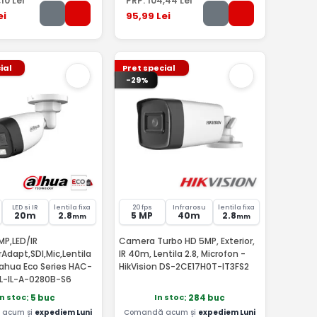
,10
Lei
PRP:
104
,44
Lei
ei
95
,99
Lei
ial
Pret special
-29%
LED si IR
lentila fixa
20 fps
Infrarosu
lentila fixa
20m
2.8
5 MP
40m
2.8
mm
mm
P,LED/IR
Camera Turbo HD 5MP, Exterior,
Adapt,SDI,Mic,Lentila
IR 40m, Lentila 2.8, Microfon -
hua Eco Series HAC-
HikVision DS-2CE17H0T-IT3FS2
L-IL-A-0280B-S6
In stoc
In stoc
: 5 buc
: 284 buc
acum și
expediem Luni
Comandă acum și
expediem Luni