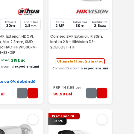
LED si IR
lentila fixa
25 fps
Infrarosu
lentila fixa
30m
2.8
2 MP
30m
2.8
mm
mm
, Exterior, HDCVI,
Camera 2MP Exterior, IR 30m,
m, Mic, 2.8mm, SMD
lentila 2.8 - HikVision DS-
hua HAC-HFW1500RM-
2CE16D8T-ITF
B-S3-DIP
n stoc
: 215 buc
Ultimele 11 bucăți în stoc
acum și
expediem Luni
Comandă acum și
expediem Luni
te cu 0% dobândă
PRP:
148
,99
Lei
ei
95
,99
Lei
Pret special
-35%