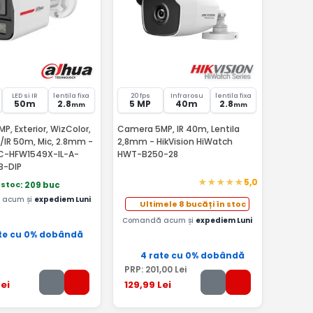
LED si IR
lentila fixa
20 fps
Infrarosu
lentila fixa
50m
2.8
5 MP
40m
2.8
mm
mm
, Exterior, WizColor,
Camera 5MP, IR 40m, Lentila
/IR 50m, Mic, 2.8mm -
2,8mm - HikVision HiWatch
C-HFW1549X-IL-A-
HWT-B250-28
B-DIP
5,0
 stoc
: 209 buc
acum și
expediem Luni
Ultimele 8 bucăți în stoc
Comandă acum și
expediem Luni
te cu 0% dobândă
4 rate cu 0% dobândă
PRP:
201
,00
Lei
ei
129
,99
Lei