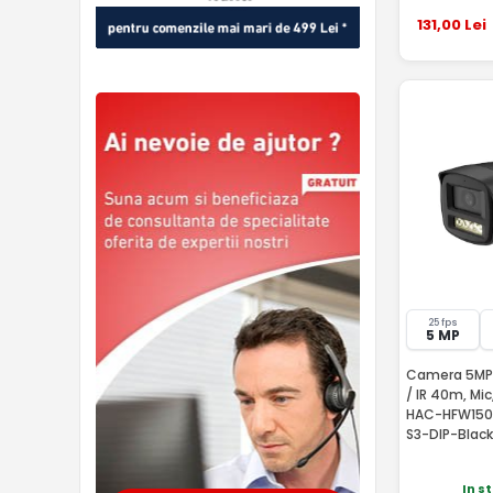
131
,00
Lei
25 fps
5 MP
Camera 5MP, 
/ IR 40m, Mi
HAC-HFW150
S3-DIP-Black
In s