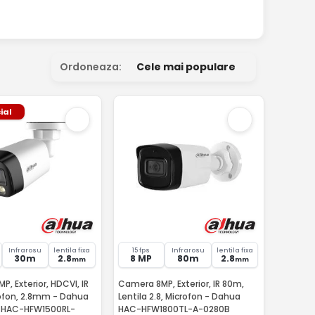
Ordoneaza:
Cele mai populare
ial
Infrarosu
lentila fixa
15 fps
Infrarosu
lentila fixa
30m
2.8
8 MP
80m
2.8
mm
mm
, Exterior, HDCVI, IR
Camera 8MP, Exterior, IR 80m,
ofon, 2.8mm - Dahua
Lentila 2.8, Microfon - Dahua
es HAC-HFW1500RL-
HAC-HFW1800TL-A-0280B