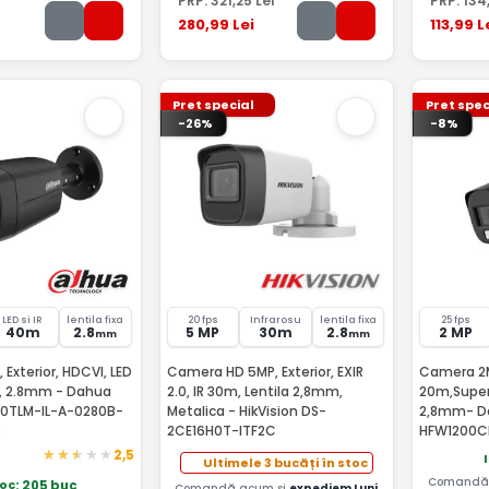
PRP:
321
,25
Lei
PRP:
134
280
,99
Lei
113
,99
L
Pret special
Pret spec
-26%
-8%
LED si IR
lentila fixa
20 fps
Infrarosu
lentila fixa
25 fps
40m
2.8
5 MP
30m
2.8
2 MP
mm
mm
Exterior, HDCVI, LED
Camera HD 5MP, Exterior, EXIR
Camera 2M
c, 2.8mm - Dahua
2.0, IR 30m, Lentila 2,8mm,
20m,Super
0TLM-IL-A-0280B-
Metalica - HikVision DS-
2,8mm- Da
2CE16H0T-ITF2C
HFW1200C
2,5
Ultimele 3 bucăți în stoc
Comandă 
toc
: 205 buc
Comandă acum și
expediem Luni