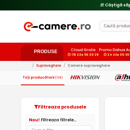
🎁 Câștigă să
Cloud Gratis
Promo Dahua A
PRODUSE
⏱ 115 Zile 06:30:28
⏱ 24 Zile 05:30
/
Supraveghere
/
Camere supraveghere
Toți producătorii
(114)
Filtreaza produsele
Nou!
Filtreaza filtrele...