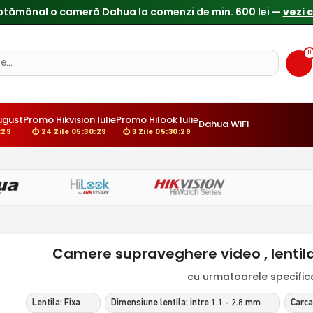
ptămânal o cameră Dahua la comenzi de min. 600 lei —
vezi 
0
ugust
Promo Hikvision Iulie
Promo Hilook Iulie
Dahua WiFi
:28
⏱ 24 Zile 05:30:28
⏱ 3 Zile 05:30:28
Camere supraveghere video , lentila 
cu urmatoarele specificat
Lentila: Fixa
Dimensiune lentila: intre 1.1 - 2.8 mm
Carca