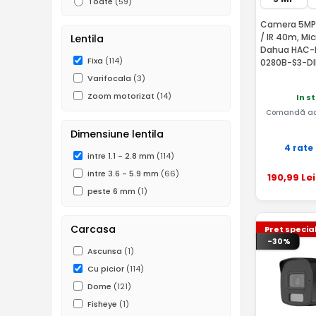
Toate
(59)
Camera 5MP, 
/ IR 40m, Mi
Lentila
Dahua HAC-
Fixa
(114)
0280B-S3-DI
Varifocala
(3)
Zoom motorizat
(14)
In s
Comandă ac
Dimensiune lentila
4 rate
intre 1.1 - 2.8 mm
(114)
intre 3.6 - 5.9 mm
(66)
190
,99
Lei
peste 6 mm
(1)
Carcasa
Pret specia
-30%
Ascunsa
(1)
Cu picior
(114)
Dome
(121)
Fisheye
(1)