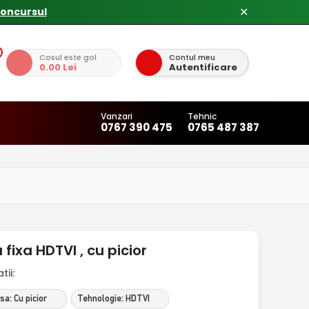
concursul
✕
Cosul este gol
Contul meu
0.00 Lei
Autentificare
Vanzari
Tehnic
0767 390 475
0765 487 387
fixa HDTVI , cu picior
ii:
sa: Cu picior
Tehnologie: HDTVI