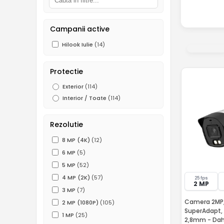
Campanii active
Hilook Iulie
(14)
Protectie
Exterior
(114)
Interior / Toate
(114)
Rezolutie
8 MP (4K)
(12)
6 MP
(5)
5 MP
(52)
4 MP (2K)
(57)
25 fps
2 MP
3 MP
(7)
Camera 2MP,
2 MP (1080P)
(105)
SuperAdapt, S
1 MP
(25)
2,8mm - Da