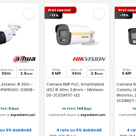
Pret special
Pret spec
-13%
-15%
Infrarosu
lentila fixa
20 fps
LED si IR
lentila fixa
20 fps
30m
2.8
6 MP
40m
2.8
5 MP
mm
mm
Exterior, IR 30m -
Camera 6MP PoC, SmartHybrid
Camera 5M
HFW1500C-0280B-
LED/ IR 40m, 2,8mm - HikVision
ColorVu, 
DS-2CE12KF3T-LE2
Microfon, 
2CE16K0T-
stoc
In stoc
I
: 8 buc
: 146 buc
um și
expediem Luni
Comandă acum și
expediem Luni
Comandă 
 cu 0% dobândă
4 rate cu 0% dobândă
4 ra