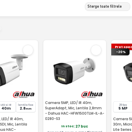
Sterge toate filtrele
Pret spec
-20%
Camera 5MP, LED/ IR 40m,
LED si IR
lentila fixa
25 fps
SuperAdapt, Mic, Lentila 2,8mm
40m
2.8
5 MP
mm
- Dahua HAC-HFW1500TLM-IL-A-
0280-S3
 LED/ IR 40m,
Camera 5MP
DI, Mic, Lentila
30m, Micr
In stoc
: 27 buc
hua HAC-
Lite Seri