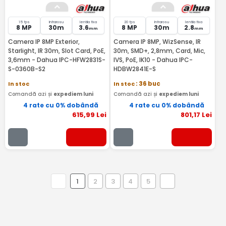
15 fps
Infrarosu
lentila fixa
20 fps
Infrarosu
lentila fixa
8 MP
30m
3.6
8 MP
30m
2.8
mm
mm
Camera IP 8MP Exterior,
Camera IP 8MP, WizSense, IR
Starlight, IR 30m, Slot Card, PoE,
30m, SMD+, 2,8mm, Card, Mic,
3,6mm - Dahua IPC-HFW2831S-
IVS, PoE, IK10 - Dahua IPC-
S-0360B-S2
HDBW2841E-S
In stoc
In stoc
: 36 buc
Comandă azi și
expediem luni
Comandă azi și
expediem luni
4 rate cu 0% dobândă
4 rate cu 0% dobândă
615
,99
Lei
801
,17
Lei
1
2
3
4
5