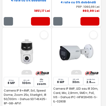
4 rate cu 0% dobândă
4 rate cu 0% dobândă
PRP:
1060
,99
Lei
1851
,17
Lei
860
,99
Lei
25x
20 fps
LED si IR
lentila fixa
25 fps
LED si IR
8 MP
30m
2.8
optic
8 MP
100m
mm
zoom
Camera IP 8MP, LED sau IR 30m,
Camera IP 8+4MP, Ext, Speed
Card, Mic, 2,8mm, SMD+, PoE,
Dome, Zoom 25x, Starlight, IR
IVS - Dahua IPC-HFW2849S-S-
50/100m - Dahua SDT4E425-
IL-0280B
8P-GB-APV1