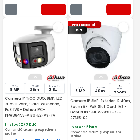
Pret special
-19%
20 fps
LED si IR
lentila fixa
5x
15 fps
Infrarosu
8 MP
25m
2.8
optic
8 MP
40m
mm
zoom
Camera IP TiOC DUO, 8MP, LED
Camera IP 8MP, Exterior, IR 40m,
20m IR 25m, Card, WizSense,
Zoom 5X, PoE, Slot Card, IVS -
PoE, IVS - Dahua IPC-
Dahua IPC-HDW2831T-ZS-
PFW3849S-A180-E2-AS-PV
27135-S2
In stoc
: 273 buc
In stoc
: 2 buc
Comandă acum și
expediem
Comandă acum și
expediem
Maine
Maine