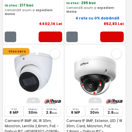
In stoc
: 295 buc
In stoc
: 217 buc
Comandă acum și
expediem
Comandă acum și
expediem
Maine
Maine
4 rate cu 0% dobândă
4402
,14
Lei
852
,83
Lei
Stoc zero
15 fps
Infrarosu
lentila fixa
20 fps
LED si IR
lentila fixa
8 MP
30m
2.8
8 MP
30m
2.8
mm
mm
Camera IP 8MP 4K, IR 30m,
Camera IP 8MP, Exterior, LED / IR
Microfon, Lentila 2,8mm, PoE -
30m, Card, Microfon, PoE,
Dahua IPC-HDW1830T-0280B-
2.8mm - Dahua IPC-