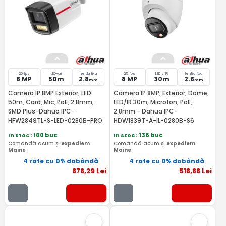
20 fps
LED-uri
lentila fixa
25 fps
LED si IR
lentila fixa
8 MP
50m
2.8
8 MP
30m
2.8
mm
mm
Camera IP 8MP Exterior, LED
Camera IP 8MP, Exterior, Dome,
50m, Card, Mic, PoE, 2.8mm,
LED/IR 30m, Microfon, PoE,
SMD Plus-Dahua IPC-
2.8mm - Dahua IPC-
HFW2849TL-S-LED-0280B-PRO
HDW1839T-A-IL-0280B-S6
In stoc
: 160 buc
In stoc
: 136 buc
Comandă acum și
expediem
Comandă acum și
expediem
Maine
Maine
4 rate cu 0% dobândă
4 rate cu 0% dobândă
878
,29
Lei
518
,88
Lei