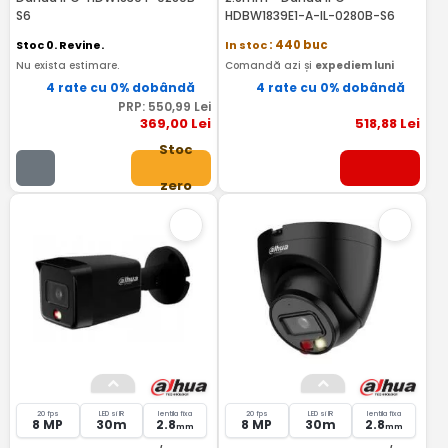
S6
HDBW1839E1-A-IL-0280B-S6
Stoc 0. Revine.
In stoc
: 440 buc
Nu exista estimare.
Comandă azi și
expediem luni
4 rate cu 0% dobândă
4 rate cu 0% dobândă
PRP:
550
,99
Lei
369
,00
Lei
518
,88
Lei
Stoc
zero
20 fps
LED si IR
lentila fixa
20 fps
LED si IR
lentila fixa
8 MP
30m
2.8
8 MP
30m
2.8
mm
mm