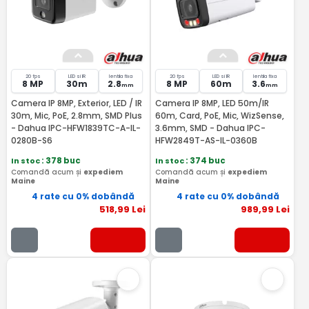
20 fps
LED si IR
lentila fixa
20 fps
LED si IR
lentila fixa
8 MP
30m
2.8
8 MP
60m
3.6
mm
mm
Camera IP 8MP, Exterior, LED / IR
Camera IP 8MP, LED 50m/IR
30m, Mic, PoE, 2.8mm, SMD Plus
60m, Card, PoE, Mic, WizSense,
- Dahua IPC-HFW1839TC-A-IL-
3.6mm, SMD - Dahua IPC-
0280B-S6
HFW2849T-AS-IL-0360B
In stoc
: 378 buc
In stoc
: 374 buc
Comandă acum și
expediem
Comandă acum și
expediem
Maine
Maine
4 rate cu 0% dobândă
4 rate cu 0% dobândă
518
,99
Lei
989
,99
Lei