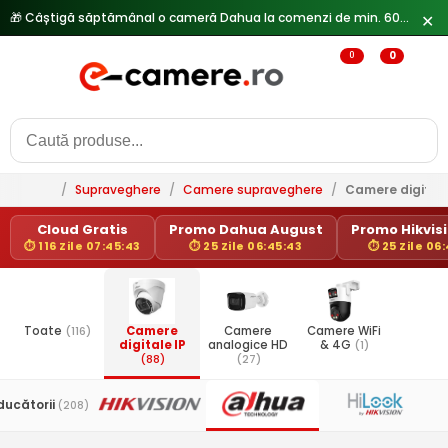
🎁 Câștigă săptămânal o cameră Dahua la comenzi de min. 600 lei —
✕
0
0
/
Supraveghere
/
Camere supraveghere
/
Camere digitale
Cloud Gratis
Promo Dahua August
Promo Hikvisi
⏱ 116 Zile 07:45:43
⏱ 25 Zile 06:45:43
⏱ 25 Zile 06
Toate
(116)
Camere
Camere
Camere WiFi
digitale IP
analogice HD
& 4G
(1)
(88)
(27)
ducătorii
(208)