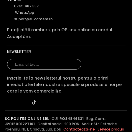
0765 487 387
WhatsApp
suport@e-camere.ro
Puteți plăti ramburs, prin OP sau online cu cardul.
Acceptăm:
NEWSLETTER
Inscrie-te la newsletterul nostru pentru a primi
imediat ofertele noastre speciale si produsele noi pe
care le vom comercializa
SC POLITES ONLINE SRL
· CUI:
RO34846331
· Reg. Com.:
J2015001227161
· Capital social: 200 RON · Sediu: Str. Petrache
Poenaru, Nr. 1, Craiova, Jud. Dolj ·
Contactează-ne
·
Service produs