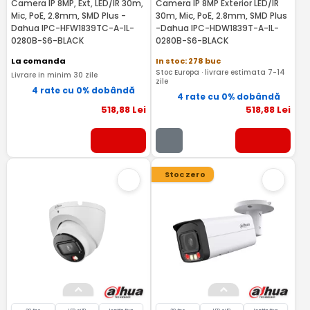
Camera IP 8MP, Ext, LED/IR 30m,
Camera IP 8MP Exterior LED/IR
Mic, PoE, 2.8mm, SMD Plus -
30m, Mic, PoE, 2.8mm, SMD Plus
Dahua IPC-HFW1839TC-A-IL-
-Dahua IPC-HDW1839T-A-IL-
0280B-S6-BLACK
0280B-S6-BLACK
La comanda
In stoc: 278 buc
Stoc Europa · livrare estimata 7-14
Livrare in minim 30 zile
zile
4 rate cu 0% dobândă
4 rate cu 0% dobândă
518
,88
Lei
518
,88
Lei
Stoc zero