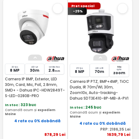
Pret special
-25%
20 fps
LED-uri
lentila fixa
10x
25 fps
LED si IR
8 MP
30m
2.8
optic
8 MP
70m
mm
zoom
Camera IP 8MP, Exterior, LED
Camera IP PTZ, 8MP+4MP, TiOC
30m, Card, Mic, PoE, 2.8mm,
Duala, IR 70m/WL 30m,
SMD+ - Dahua IPC-HDW2849T-
Zoom10x, Auto-tracking-
S-LED-0280B-PRO
Dahua SDT3E410-8P-MB-A-PV1
In stoc
: 323 buc
In stoc
: 245 buc
Comandă acum și
expediem
Comandă acum și
expediem
Maine
Maine
4 rate cu 0% dobândă
4 rate cu 0% dobândă
PRP:
2186
,35
Lei
878
,29
Lei
1639
,79
Lei