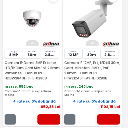
20 fps
LED si IR
lentila fixa
15 fps
LED si IR
lentila fixa
8 MP
30m
2.8
12 MP
30m
2.8
mm
mm
Camera IP Dome 8MP Exterior
Camera IP 12MP, Ext, LED/IR 30m,
LED/IR 30m Card Mic PoE 2.8mm
Card, Microfon, SMD+, PoE,
WizSense - Dahua IPC-
2.8mm - Dahua IPC-
HDBW2849E-S-IL-0280B
HFW21249T-AS-IL-0280B
In stoc
: 552 buc
In stoc
: 240 buc
Comandă acum și
expediem
Comandă acum și
expediem
Maine
Maine
4 rate cu 0% dobândă
4 rate cu 0% dobândă
852
,83
Lei
1102
,15
Lei