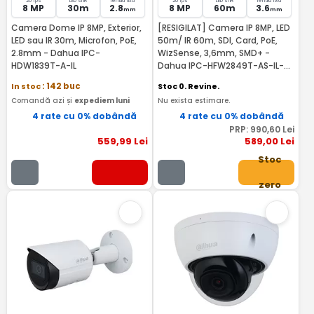
20 fps
LED si IR
lentila fixa
20 fps
LED si IR
lentila fixa
8 MP
30m
2.8
8 MP
60m
3.6
mm
mm
Camera Dome IP 8MP, Exterior,
[RESIGILAT] Camera IP 8MP, LED
LED sau IR 30m, Microfon, PoE,
50m/ IR 60m, SDI, Card, PoE,
2.8mm - Dahua IPC-
WizSense, 3,6mm, SMD+ -
HDW1839T-A-IL
Dahua IPC-HFW2849T-AS-IL-
RMA
In stoc
: 142 buc
Stoc 0. Revine.
Comandă azi și
expediem luni
Nu exista estimare.
4 rate cu 0% dobândă
4 rate cu 0% dobândă
PRP:
990
,60
Lei
559
,99
Lei
589
,00
Lei
Stoc
zero