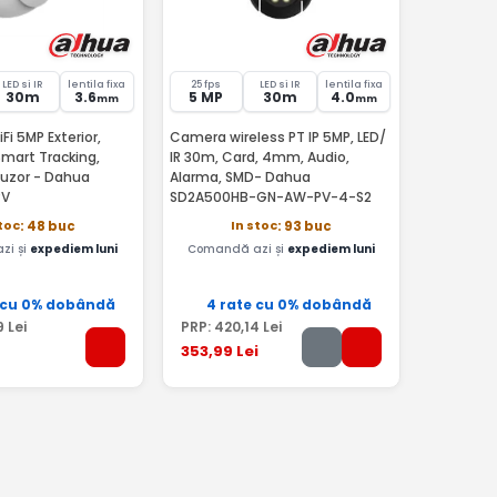
LED si IR
lentila fixa
25 fps
LED si IR
lentila fixa
30m
3.6
5 MP
30m
4.0
mm
mm
i 5MP Exterior,
Camera wireless PT IP 5MP, LED/
Smart Tracking,
IR 30m, Card, 4mm, Audio,
ifuzor - Dahua
Alarma, SMD- Dahua
PV
SD2A500HB-GN-AW-PV-4-S2
toc
In stoc
: 48 buc
: 93 buc
zi și
expediem luni
Comandă azi și
expediem luni
 cu 0% dobândă
4 rate cu 0% dobândă
9
Lei
PRP:
420
,14
Lei
353
,99
Lei