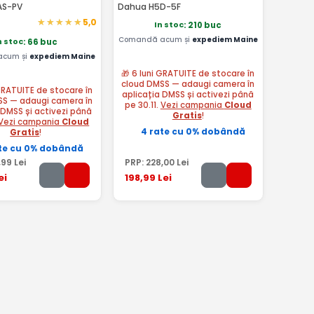
AS-PV
Dahua H5D-5F
5,0
In stoc
: 210 buc
Comandă acum și
expediem Maine
n stoc
: 66 buc
acum și
expediem Maine
🎁 6 luni GRATUITE de stocare în
cloud DMSS — adaugi camera în
 GRATUITE de stocare în
aplicația DMSS și activezi până
SS — adaugi camera în
pe 30.11.
Vezi campania
Cloud
 DMSS și activezi până
Gratis
!
Vezi campania
Cloud
4 rate cu 0% dobândă
Gratis
!
te cu 0% dobândă
,99
Lei
PRP:
228
,00
Lei
ei
198
,99
Lei