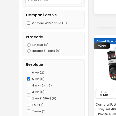
Campanii active
Camere WiFi Dahua
(6)
Protectie
Cloud Grati
Exterior
(5)
-24%
Interior / Toate
(6)
Rezolutie
6 MP
(2)
5 MP
(6)
4 MP (2K)
(3)
3 MP
(6)
15 fps
5 MP
2 MP (1080P)
(8)
Camera IP, Wi
1 MP
(8)
50m/Led 40m,
Toate
(11)
- PICOO Dua