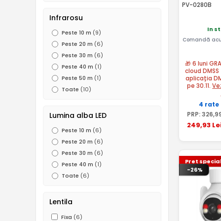
PV-0280B
Infrarosu
In s
Peste 10 m
(9)
Comandă acu
Peste 20 m
(6)
Peste 30 m
(6)
🎁 6 luni GR
Peste 40 m
(1)
cloud DMSS 
Peste 50 m
(1)
aplicația D
pe 30.11.
Ve
Toate
(10)
4 rate
PRP:
326
,9
Lumina alba LED
249
,93
Le
Peste 10 m
(6)
Peste 20 m
(6)
Peste 30 m
(6)
Pret specia
Peste 40 m
(1)
-26%
Toate
(6)
Lentila
Fixa
(6)