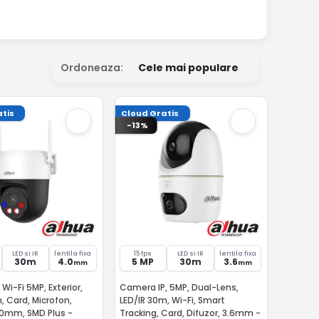
Ordoneaza:
Cele mai populare
tis
Cloud Gratis
-13%
LED si IR
lentila fixa
15 fps
LED si IR
lentila fixa
30m
4.0
5 MP
30m
3.6
mm
mm
Wi-Fi 5MP, Exterior,
Camera IP, 5MP, Dual-Lens,
, Card, Microfon,
LED/IR 30m, Wi-Fi, Smart
.0mm, SMD Plus -
Tracking, Card, Difuzor, 3.6mm -