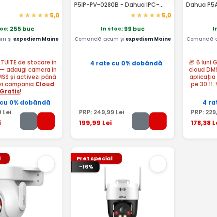
P5IP-PV-0280B - Dahua IPC-
Dahua P5
P5IP-PV-0280B-EUR
5,0
5,0
toc
In stoc
I
: 255 buc
: 99 buc
m și
expediem Maine
Comandă acum și
expediem Maine
Comandă 
ATUITE de stocare în
🎁 6 luni
4 rate cu 0% dobândă
— adaugi camera în
cloud DM
MSS și activezi până
aplicația
zi campania
Cloud
pe 30.11.
Gratis
!
 cu 0% dobândă
4 ra
9
Lei
PRP:
249
,99
Lei
PRP:
229
i
199
,99
Lei
178
,38
L
l
Pret special
-16%