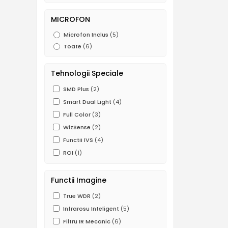
MICROFON
Microfon Inclus
(5)
Toate
(6)
Tehnologii Speciale
SMD Plus
(2)
Smart Dual Light
(4)
Full Color
(3)
WizSense
(2)
Functii IVS
(4)
ROI
(1)
Functii Imagine
True WDR
(2)
Infrarosu Inteligent
(5)
Filtru IR Mecanic
(6)