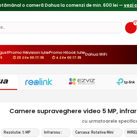
ptămânal o cameră Dahua la comenzi de min. 600 lei —
vezi 
0
gust
Promo Hikvision Iulie
Promo Hilook Iulie
Dahua WiFi
34
⏱ 25 Zile 00:17:34
⏱ 4 Zile 00:17:34
Camere supraveghere video 5 MP, infrar
cu urmatoarele specificat
Rezolutie: 5 MP
Infrarosu :
Carcasa: Rotativa Mini
WIREL