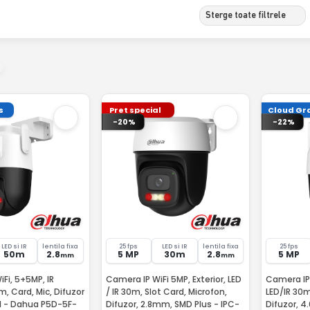
Sterge toate filtrele
s
Pret special
Cloud Gra
-20%
-22%
LED si IR
lentila fixa
25 fps
LED si IR
lentila fixa
25 fps
50m
2.8
5 MP
30m
2.8
5 MP
mm
mm
Fi, 5+5MP, IR
Camera IP WiFi 5MP, Exterior, LED
Camera IP 
 Card, Mic, Difuzor
/ IR 30m, Slot Card, Microfon,
LED/IR 30m
l - Dahua P5D-5F-
Difuzor, 2.8mm, SMD Plus - IPC-
Difuzor, 4