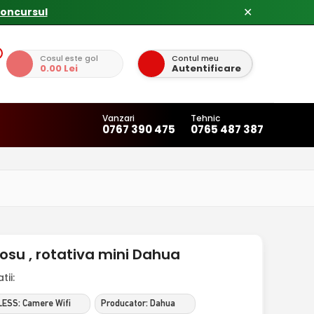
concursul
✕
Cosul este gol
Contul meu
0.00 Lei
Autentificare
Vanzari
Tehnic
0767 390 475
0765 487 387
osu , rotativa mini Dahua
ii:
ESS: Camere Wifi
Producator: Dahua