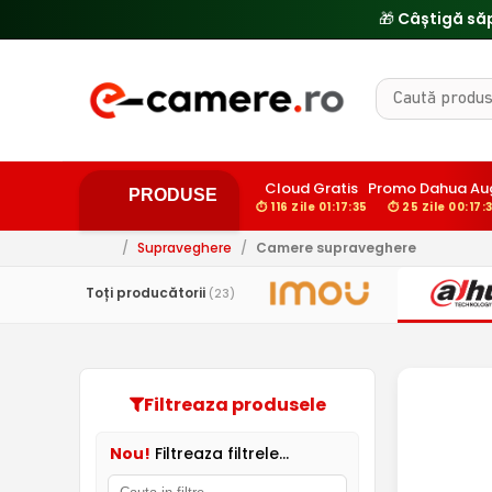
🎁 Câștigă să
Cloud Gratis
Promo Dahua Au
PRODUSE
⏱ 116 Zile 01:17:34
⏱ 25 Zile 00:17:
/
Supraveghere
/
Camere supraveghere
Toți producătorii
(23)
Filtreaza produsele
Nou!
Filtreaza filtrele...