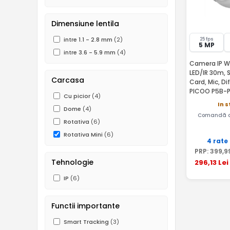
Dimensiune lentila
intre 1.1 - 2.8 mm
(2)
25 fps
5 MP
intre 3.6 - 5.9 mm
(4)
Camera IP WiF
LED/IR 30m, 
Carcasa
Card, Mic, D
PICOO P5B-
Cu picior
(4)
In s
Dome
(4)
Comandă a
Rotativa
(6)
Rotativa Mini
(6)
4 rate
PRP:
399
,9
Tehnologie
296
,13
Lei
IP
(6)
Functii importante
Smart Tracking
(3)