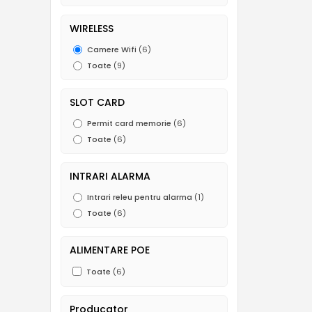
WIRELESS
Camere Wifi
(6)
Toate
(9)
SLOT CARD
Permit card memorie
(6)
Toate
(6)
INTRARI ALARMA
Intrari releu pentru alarma
(1)
Toate
(6)
ALIMENTARE POE
Toate
(6)
Producator