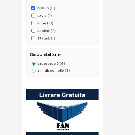
Dahua
(6)
EZVIZ
(1)
Imou
(13)
Reolink
(2)
TP-Link
(1)
Disponibiltate
Stoc/Stoc 0
(6)
Si indisponibile
(8)