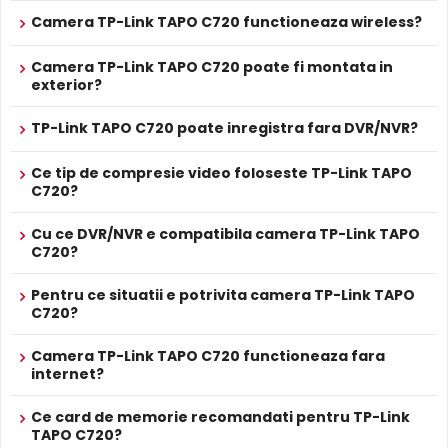
TP-Link TAPO C720 dispune de
microfon incorporat
care
Alimentare
Camera TP-Link TAPO C720 functioneaza wireless?
permite inregistrarea audio in timp real. Sunetul se
Nu
POE
sincronizeaza cu imaginea video, utila pentru verificarea
PROSPECT PRODUCATOR
Camera TP-Link TAPO C720 poate fi montata in
evenimentelor si conversatiilor din zona monitorizata.
Prospect
exterior?
TP-Link TAPO C720
tehnic
True WDR
TP-Link TAPO C720 poate inregistra fara DVR/NVR?
* Specificatiile tehnice ale produsului TP-Link TAPO C720 au caracter
Functia
TRUE WDR
oferita de senzorul de imagine al
informativ.
camerei TP-Link TAPO C720, compenseaza atat imaginea
Ce tip de compresie video foloseste TP-Link TAPO
din prim plan, cat si imaginea de fundal, in zone cu
C720?
contrast puternic de iluminare, oferind detalii clare pe
Cu ce DVR/NVR e compatibila camera TP-Link TAPO
intreaga scena.
C720?
Pentru ce situatii e potrivita camera TP-Link TAPO
C720?
Camera TP-Link TAPO C720 functioneaza fara
internet?
Ce card de memorie recomandati pentru TP-Link
TAPO C720?