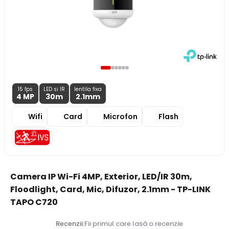
15 fps
LED si IR
lentila fixa
4 MP
30m
2.1
mm
Wifi
Card
Microfon
Flash
Camera IP Wi-Fi 4MP, Exterior, LED/IR 30m,
Floodlight, Card, Mic, Difuzor, 2.1mm - TP-LINK
TAPO C720
Recenzii:
Fii primul care lasă o recenzie