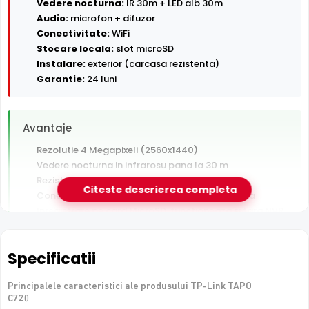
Vedere nocturna:
IR 30m + LED alb 30m
Audio:
microfon + difuzor
Conectivitate:
WiFi
Stocare locala:
slot microSD
Instalare:
exterior (carcasa rezistenta)
Garantie:
24 luni
Avantaje
Rezolutie 4 Megapixeli (2560x1440)
Vedere nocturna in infrarosu pana la 30 m
Rezistenta la exterior — ploaie, praf si inghet
Citeste descrierea completa
Conectare Wi-Fi — instalare fara cablu de retea
Inregistrare pe card MicroSD, functioneaza si fara NVR
Audio bidirectional — asculti si vorbesti prin camera din
aplicatie
Specificatii
De luat in calcul
Principalele caracteristici ale produsului TP-Link TAPO
Performanta depinde de calitatea semnalului Wi-Fi la
C720