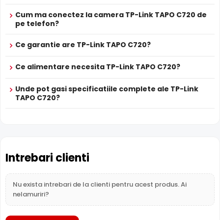
Cum ma conectez la camera TP-Link TAPO C720 de
pe telefon?
Ce garantie are TP-Link TAPO C720?
Difuzor Incorporat
Ce alimentare necesita TP-Link TAPO C720?
Cu difuzor incorporat, TP-Link TAPO C720 permite
comunicare bidirectionala: puteti avertiza intrusii,
Unde pot gasi specificatiile complete ale TP-Link
comunica cu vizitatorii sau emite mesaje presetate direct
TAPO C720?
prin camera.
Conectivitate WiFi
TP-Link TAPO C720 dispune de conectivitate
WiFi
,
permitand transmisia datelor fara fir. Ideal pentru locatii
Intrebari clienti
unde cablarea nu este posibila sau dorita.
Nu exista intrebari de la clienti pentru acest produs. Ai
Inregistrare pe Card
nelamuriri?
TP-Link TAPO C720 dispune de
slot card microSD
incorporat, permitand inregistrarea locala direct pe
camera. Utila ca backup sau pentru instalari fara