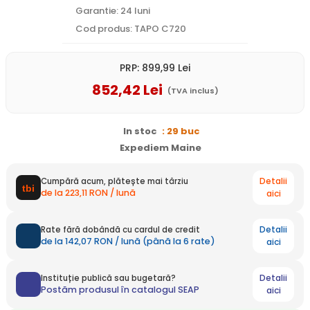
Garantie: 24 luni
Cod produs: TAPO C720
PRP:
899
,99
Lei
852
,42
Lei
(TVA inclus)
In stoc
: 29 buc
Expediem Maine
Detalii
Cumpără acum, plătește mai târziu
de la 223,11 RON / lună
aici
Detalii
Rate fără dobândă cu cardul de credit
de la 142,07 RON / lună (până la 6 rate)
aici
Detalii
Instituție publică sau bugetară?
Postăm produsul în catalogul SEAP
aici