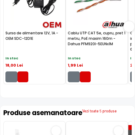
(neinclus).
MICROFON INCLUS
Puteti supraveghea atat video, dar si audio zona
acoperita de aceasta camera, fiind dotata cu un
Sursa de alimentare 12V, 1A -
Cablu UTP CAT 5e, cupru, pret 1
Ca
microfon incorporat, ajutand la identificarea unor
OEM SDC-12D1E
metru, PoE maxim 160m -
in
zgomote suspecte, fara a fi nevoie sa va deplasati in
Dahua PFM920I-5EUNx1M
pe
locatia respectiva, eliminand astfel un pericol destul de
6U
mare.
In stoc
In stoc
In
18
,00
Lei
1
,99
Lei
2
,
Produse asemanatoare
Vezi toate 5 produse
P