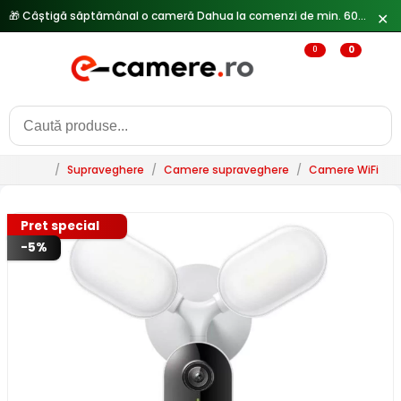
🎁 Câștigă săptămânal o cameră Dahua la comenzi de min. 600 lei —
✕
0
0
/
Supraveghere
/
Camere supraveghere
/
Camere WiFi & 
Pret special
-5%