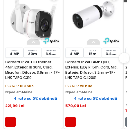
FILTRU IR MECANIC (ICR / IR Cut Fillter)
15 fps
Infrarosu
lentila fixa
20 fps
LED si IR
lentila fixa
4 MP
30m
3.9
4 MP
15m
3.2
mm
mm
Camera TP-LINK TAPO C720 are un filtru IR Mecanic
Camera IP Wi-Fi+Ethernet,
Camera IP WiFi 4MP QHD,
Ki
autoretractabil ce filtreaza lumina in infrarosu pe timpul
4MP, Exterior, IR 30m, Card,
Exterior, LED/IR 15m, Card, Mic,
2K
zilei, pentru a evita anumitele defecte de afisare a
Microfon, Difuzor, 3.9mm - TP-
Baterie, Difuzor, 3.2mm-TP-
2.
culorilor, iar pe timpul noptii acesta este retras pentru a
LINK TAPO C310
LINK TAPO C420S1
PA
permite luminii in infrarosu sa treaca, imbunatatind
In stoc
: 189 buc
In stoc
: 28 buc
In
vizibilitatea camerei in modul alb/negru.
Expediem Maine
Expediem Maine
Ex
4 rate cu 0% dobândă
4 rate cu 0% dobândă
221
,99
Lei
570
,00
Lei
PR
10