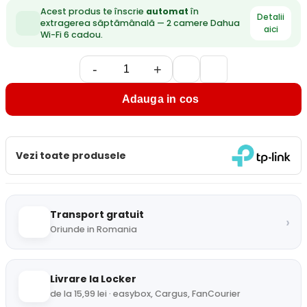
Acest produs te înscrie
automat
în
Detalii
extragerea săptămânală — 2 camere Dahua
aici
Wi-Fi 6 cadou.
-
+
Adauga in cos
Vezi toate produsele
Transport gratuit
›
Oriunde in Romania
Livrare la Locker
de la 15,99 lei · easybox, Cargus, FanCourier