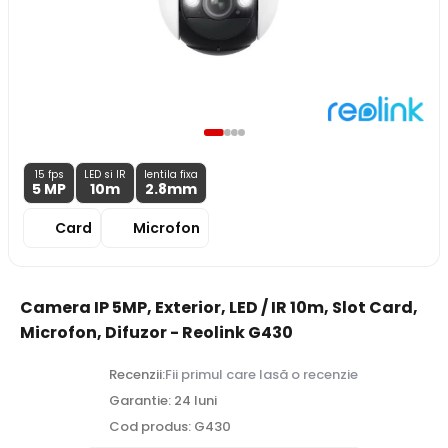
15 fps
LED si IR
lentila fixa
5 MP
10m
2.8
mm
Card
Microfon
Camera IP 5MP, Exterior, LED / IR 10m, Slot Card,
Microfon, Difuzor - Reolink G430
Recenzii:
Fii primul care lasă o recenzie
Garantie: 24 luni
Cod produs: G430