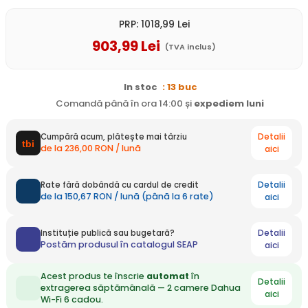
PRP:
1018
,99
Lei
903
,99
Lei
(TVA inclus)
In stoc
: 13 buc
Comandă până în ora 14:00 și
expediem
luni
Detalii
Cumpără acum, plătește mai târziu
de la 236,00 RON / lună
aici
Detalii
Rate fără dobândă cu cardul de credit
de la 150,67 RON / lună (până la 6 rate)
aici
Detalii
Instituție publică sau bugetară?
Postăm produsul în catalogul SEAP
aici
Acest produs te înscrie
automat
în
Detalii
extragerea săptămânală — 2 camere Dahua
aici
Wi-Fi 6 cadou.