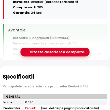
Instalare:
exterior (carcasa rezistenta)
Compresie:
H.265
Garantie:
24 luni
Avantaje
Rezolutie 5 Megapixeli (2592x1944)
Vedere nocturna in infrarosu pana la 10 m
Rezistenta la exterior — ploaie, praf si inghet
Citeste descrierea completa
Inregistrare pe card MicroSD, functioneaza si fara NVR
Audio bidirectional — asculti si vorbesti prin camera din
aplicatie
Garantie 24 luni si suport tehnic gratuit in romana
Specificatii
De luat in calcul
Principalele caracteristici ale produsului Reolink G430
Fara PoE — necesita sursa de alimentare separata
Specificatii
langa camera
GENERAL
tehnice
Nume
G430
Reolink
Producator
Reolink
(vezi detalii pe pagina producatorului)
G430