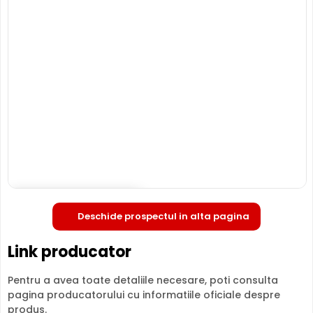
Poate oferi imagini pe timpul noptii sau in conditii de
iluminare scazuta, de la o distanta de pana la 10 metri,
G430 fiind dotata cu un iluminator in infrarosu cu LED-uri
IR.
Deschide in fullscreen
SLOT CARD
Deschide prospectul in alta pagina
Puteti inregistra imaginile obtinute de aceasta camera
atat pe un inregistrator de tip DVR, NVR, sau chiar PC, insa
Link producator
puteti inregistra si pe un card de memorie, deoarece
G430 permite instalarea unui asemenea card (neinclus).
Pentru a avea toate detaliile necesare, poti consulta
pagina producatorului cu informatiile oficiale despre
MICROFON INCLUS
produs.