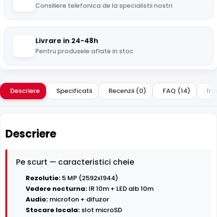
Consiliere telefonica de la specialistii nostri
Livrare in 24-48h
Pentru produsele aflate in stoc
Descriere
Specificatii
Recenzii (0)
FAQ (14)
Int
Descriere
Pe scurt — caracteristici cheie
Rezolutie:
5 MP (2592x1944)
Vedere nocturna:
IR 10m + LED alb 10m
Audio:
microfon + difuzor
Stocare locala:
slot microSD