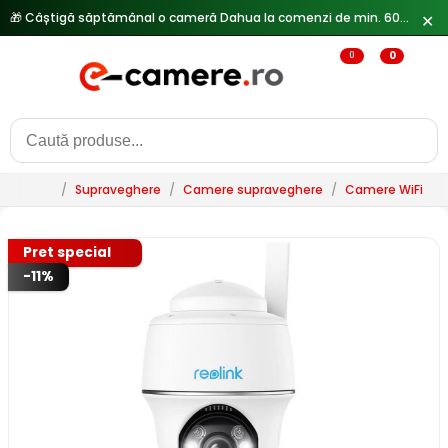
🎁 Câștigă săptămânal o cameră Dahua la comenzi de min. 600 lei —
✕
0
0
/
Supraveghere
/
Camere supraveghere
/
Camere WiFi & 
Pret special
-11%