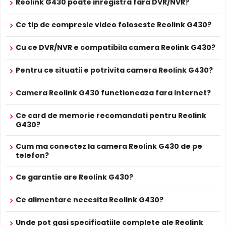
Reolink G430 poate inregistra fara DVR/NVR?
Reolink G430
tehnic
Ce tip de compresie video foloseste Reolink G430?
* Specificatiile tehnice ale produsului Reolink G430 au caracter
informativ.
Infrarosu Inteligent (Smart IR)
Cu ce DVR/NVR e compatibila camera Reolink G430?
Reolink G430 este dotata cu functia
Infrarosu Inteligent
(Smart IR), ce regleaza automat intensitatea
Pentru ce situatii e potrivita camera Reolink G430?
iluminatorului in infrarosu in functie de distanta obiectului,
eliminand riscul de suprasaturare a imaginii la distante
Camera Reolink G430 functioneaza fara internet?
mici.
Ce card de memorie recomandati pentru Reolink
G430?
Microfon Incorporat
Reolink G430 dispune de
microfon incorporat
care
Cum ma conectez la camera Reolink G430 de pe
permite inregistrarea audio in timp real. Sunetul se
telefon?
sincronizeaza cu imaginea video, utila pentru verificarea
evenimentelor si conversatiilor din zona monitorizata.
Ce garantie are Reolink G430?
Ce alimentare necesita Reolink G430?
Difuzor Incorporat
Cu difuzor incorporat, Reolink G430 permite comunicare
Unde pot gasi specificatiile complete ale Reolink
bidirectionala: puteti avertiza intrusii, comunica cu