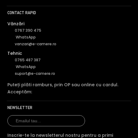
supraveghere video REOLINK G430, este dotata cu functia
Infrarosu Inteligent (Smart IR).
CONTACT RAPID
Vânzări
0767 390 475
WhatsApp
vanzari@e-camere.ro
Tehnic
0765 487 387
WhatsApp
suport@e-camere.ro
Puteți plăti ramburs, prin OP sau online cu cardul.
Alte functii
Acceptăm:
Camera supraveghere GSM 4G rotativa Speed Dome
Reolink Go G430, 5 MP, microfon si difuzor, IR 10 m, PIR, slot
NEWSLETTER
card, zoom digital 10x, acumulator 6000 mAh
* Imaginile, stocul si specificatiile tehnice pentru produsul Reolink G430
au caracter informativ si pot contine erori sau accesorii care nu sunt
Inscrie-te la newsletterul nostru pentru a primi
incluse in pachetul standard al produsului. Acestea pot fi schimbate fara