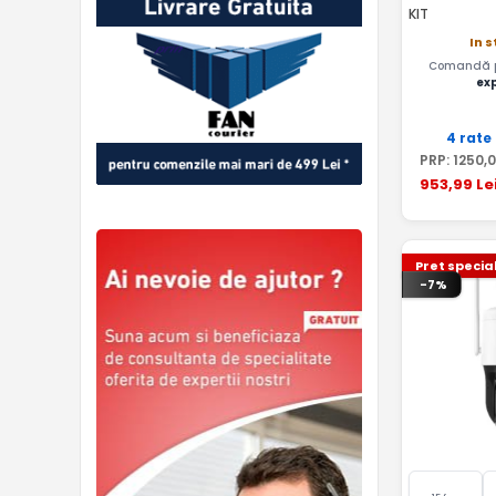
KIT
In 
Comandă pâ
ex
4 rate
PRP:
1250
,
953
,99
Le
Pret specia
-7%