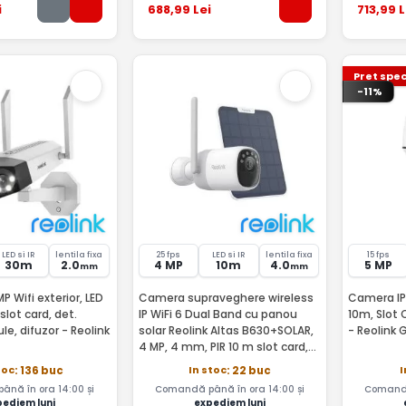
i
688
,99
Lei
713
,99
L
Pret spec
-11%
LED si IR
lentila fixa
25 fps
LED si IR
lentila fixa
15 fps
30m
2.0
4 MP
10m
4.0
5 MP
mm
mm
 Wifi exterior, LED
Camera supraveghere wireless
Camera IP 5
,slot card, det.
IP WiFi 6 Dual Band cu panou
10m, Slot 
e, difuzor - Reolink
solar Reolink Altas B630+SOLAR,
- Reolink
4 MP, 4 mm, PIR 10 m slot card,
microfon si difuzor, night vision
toc
In stoc
I
: 136 buc
: 22 buc
color, acumulator 20000 mAh,
nă în ora 14:00 și
Comandă până în ora 14:00 și
Comandă
detectie miscar
pediem luni
expediem luni