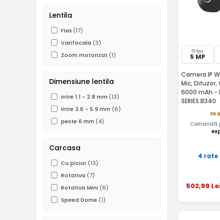
Lentila
Fixa
(17)
Varifocala
(3)
15 fps
Zoom motorizat
(1)
5 MP
Camera IP Wi
Dimensiune lentila
Mic, Difuzor
6000 mAh - 
intre 1.1 - 2.8 mm
(13)
SERIES B340
intre 3.6 - 5.9 mm
(6)
In 
peste 6 mm
(4)
Comandă pâ
ex
Carcasa
4 rate
Cu picior
(13)
Rotativa
(7)
502
,99
Le
Rotativa Mini
(6)
Speed Dome
(1)