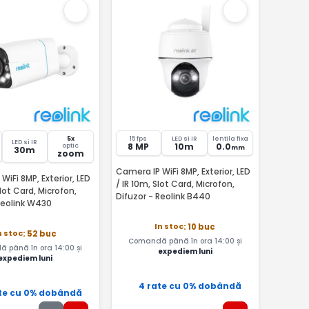
5x
15 fps
LED si IR
lentila fixa
LED si IR
8 MP
10m
0.0
optic
mm
30m
zoom
Camera IP WiFi 8MP, Exterior, LED
WiFi 8MP, Exterior, LED
/ IR 10m, Slot Card, Microfon,
Slot Card, Microfon,
Difuzor - Reolink B440
Reolink W430
In stoc
: 10 buc
n stoc
: 52 buc
Comandă până în ora 14:00 și
 până în ora 14:00 și
expediem luni
expediem luni
4 rate cu 0% dobândă
te cu 0% dobândă