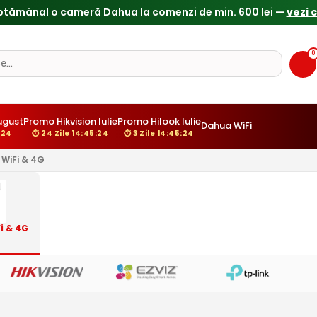
0
gust
Promo Hikvision Iulie
Promo Hilook Iulie
Dahua WiFi
:23
⏱ 24 Zile 14:45:23
⏱ 3 Zile 14:45:23
WiFi & 4G
i & 4G