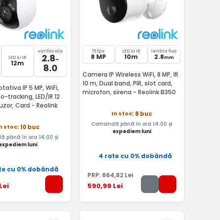
varifocala
15 fps
LED si IR
lentila fixa
2.8
8 MP
10m
2.8
mm
LED si IR
-
12m
8.0
Camera IP Wireless WiFi, 8 MP, IR
10 m, Dual band, PIR, slot card,
ativa IP 5 MP, WiFi,
microfon, sirena - Reolink B350
-tracking, LED/IR 12
fuzor, Card - Reolink
In stoc
: 8 buc
Comandă până în ora 14:00 și
n stoc
: 10 buc
expediem luni
 până în ora 14:00 și
expediem luni
4 rate cu 0% dobândă
te cu 0% dobândă
PRP:
664
,82
Lei
Lei
590
,99
Lei