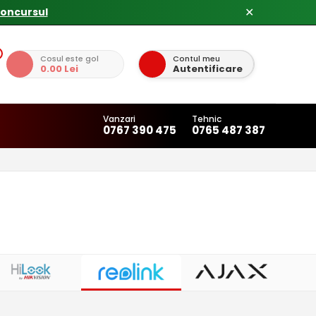
✕
Cosul este gol
Contul meu
0.00 Lei
Autentificare
Vanzari
Tehnic
0767 390 475
0765 487 387