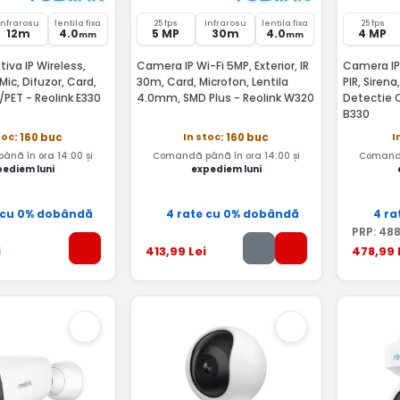
Infrarosu
lentila fixa
25 fps
Infrarosu
lentila fixa
25 fps
12m
4.0
5 MP
30m
4.0
4 MP
mm
mm
iva IP Wireless,
Camera IP Wi-Fi 5MP, Exterior, IR
Camera IP 
 Mic, Difuzor, Card,
30m, Card, Microfon, Lentila
PIR, Siren
PET - Reolink E330
4.0mm, SMD Plus - Reolink W320
Detectie 
B330
toc
In stoc
I
: 160 buc
: 160 buc
nă în ora 14:00 și
Comandă până în ora 14:00 și
Comandă
pediem luni
expediem luni
 cu 0% dobândă
4 rate cu 0% dobândă
4 ra
PRP:
48
i
413
,99
Lei
478
,99