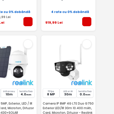
te cu 0% dobândă
4 rate cu 0% dobândă
8
,99
Lei
Lei
919
,99
Lei
Infrarosu
lentila fixa
15 fps
LED si IR
lentila fixa
10m
4.0
8 MP
30m
0.0
mm
mm
MP, Exterior, LED / IR
Camera IP 8MP 4G LTE Duo G750
Card, Microfon, Difuzor
Exterior LED/IR 30m 10.400 mAh,
 G430+SOLAR
Card, Microfon, Difuzor - Reolink