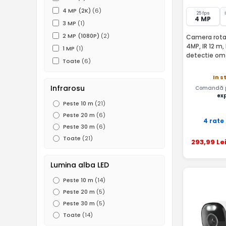
4 MP (2K)
(6)
25 fps
4 MP
3 MP
(1)
2 MP (1080P)
(2)
Camera rotat
4MP, IR 12 m,
1 MP
(1)
detectie om/
Toate
(6)
In s
Infrarosu
Comandă pâ
ex
Peste 10 m
(21)
Peste 20 m
(6)
4 rate
Peste 30 m
(6)
Toate
(21)
293
,99
Le
Lumina alba LED
Peste 10 m
(14)
Peste 20 m
(5)
Peste 30 m
(5)
Toate
(14)