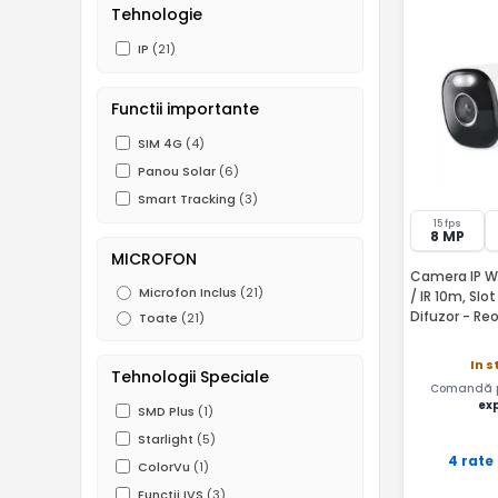
Tehnologie
IP
(21)
Functii importante
SIM 4G
(4)
Panou Solar
(6)
Smart Tracking
(3)
15 fps
8 MP
MICROFON
Camera IP WiF
Microfon Inclus
(21)
/ IR 10m, Slo
Difuzor - Re
Toate
(21)
In s
Tehnologii Speciale
Comandă pâ
ex
SMD Plus
(1)
Starlight
(5)
4 rate
ColorVu
(1)
Functii IVS
(3)