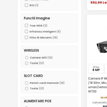
592
,99
Le
ROI
(1)
Functii Imagine
True WDR
(3)
Infrarosu Inteligent
(9)
Filtru IR Mecanic
(19)
WIRELESS
Camere Wifi
(13)
Toate
(21)
20 fps
8 MP
SLOT CARD
Camera IP 8MP
/ IR 30m, Mic
Permit card memorie
(19)
uman/vehicul
Toate
(21)
W730
In s
ALIMENTARE POE
Comandă pâ
ex