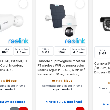
LED si IR
lentila fixa
25 fps
LED si IR
lentila fixa
15 fps
10m
2.8
5 MP
10m
4.0
mm
mm
8 MP
i 8MP, Exterior, LED
Camera supraveghere rotativa
Camera IP 
t Card, Microfon,
PT wireless WiFi cu panou solar
/ IR 30m, 
olink B360
Reolink Argus PT B430, 5 MP, IR /
Difuzor - 
lumina alba 10 m, microfon,
difuzor, slot card, detectie
toc
In stoc
: 191 buc
: 6 buc
persoane / vehicule / animale,
I
nă în ora 14:00 și
Comandă până în ora 14:00 și
acumulator 6000 m
Comandă
pediem luni
expediem luni
 cu 0% dobândă
4 rate cu 0% dobândă
4 ra