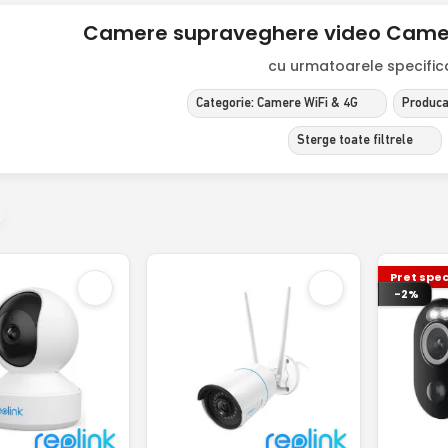
Camere supraveghere video Camere
cu urmatoarele specificat
Categorie: Camere WiFi & 4G
Produca
Sterge toate filtrele
Pret spec
-2%