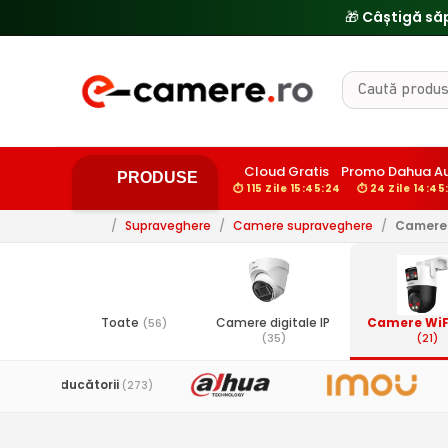
Cloud Gratis
Promo Dahua Au
PRODUSE
⏱ 115 Zile 15:45:23
⏱ 24 Zile 14:45
/
Supraveghere
/
Camere supraveghere
/
Camere 
Toate
Camere digitale IP
Camere WiF
(56)
(35)
(21)
Toți producătorii
(273)