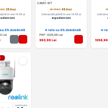
CAMO-KIT
stoc
In stoc
I
: 25 buc
: 45 buc
nă în ora 14:00 și
Comandă până în ora 14:00 și
Comandă
pediem luni
expediem luni
 cu 0% dobândă
4 rate cu 0% dobândă
4 ra
00
Lei
PRP:
1029
,98
Lei
i
953
,99
Lei
1058
,99
l
varifocala