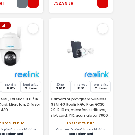
ei
732
,99
Lei
ial
LED si IR
lentila fixa
20 fps
Infrarosu
lentila fixa
10m
2.8
3 MP
10m
2.8
mm
mm
MP, Exterior, LED / IR
Camera supravghere wireless
Card, Microfon, Difuzor
GSM 4G Reolink Go Plus G330,
 G430
2K, IR 10 m, microfon si difuzor,
slot card, PIR, acumulator 7800
mAh, vizualizare de pe telefon +
n stoc
In stoc
: 13 buc
: 25 buc
panou solar
 până în ora 14:00 și
Comandă până în ora 14:00 și
expediem luni
expediem luni