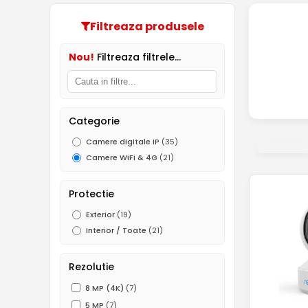
Filtreaza produsele
Nou!
Filtreaza filtrele...
Categorie
Camere digitale IP
(35)
Camere WiFi & 4G
(21)
Protectie
Exterior
(19)
Interior / Toate
(21)
Rezolutie
8 MP (4K)
(7)
5 MP
(7)