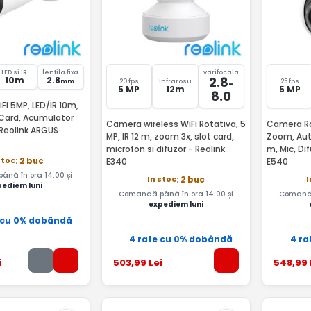
LED si IR
lentila fixa
varifocala
2.8
10m
2.8
mm
20 fps
Infrarosu
25 fps
-
5 MP
12m
5 MP
8.0
Fi 5MP, LED/IR 10m,
, Card, Acumulator
Camera wireless WiFi Rotativa, 5
Camera Rot
Reolink ARGUS
MP, IR 12 m, zoom 3x, slot card,
Zoom, Auto
microfon si difuzor - Reolink
m, Mic, Di
stoc
: 2 buc
E340
E540
nă în ora 14:00 și
In stoc
I
: 2 buc
pediem luni
Comandă până în ora 14:00 și
Comandă
expediem luni
 cu 0% dobândă
4 rate cu 0% dobândă
4 ra
i
503
,99
Lei
548
,99