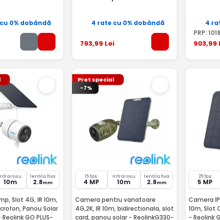
 cu 0% dobândă
4 rate cu 0% dobândă
4 ra
PRP:
101
793
,99
Lei
903
,99
l
Pret special
-7%
Infrarosu
lentila fixa
15 fps
Infrarosu
lentila fixa
25 fps
10m
2.8
4 MP
10m
2.8
5 MP
mm
mm
p, Slot 4G, IR 10m,
Camera pentru vanatoare
Camera IP 5
icrofon, Panou Solar
4G,2K, IR 10m, bidirectionala, slot
10m, Slot 
 Reolink GO PLUS-
card, panou solar - ReolinkG330-
- Reolink