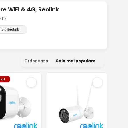
 WiFi & 4G, Reolink
ii:
tor: Reolink
Ordoneaza:
Cele mai populare
ial