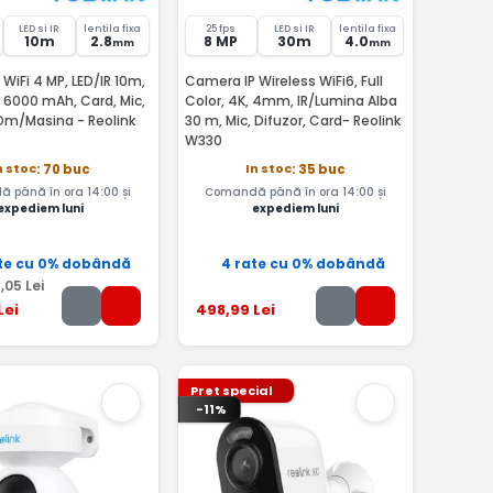
LED si IR
lentila fixa
25 fps
LED si IR
lentila fixa
10m
2.8
8 MP
30m
4.0
mm
mm
WiFi 4 MP, LED/IR 10m,
Camera IP Wireless WiFi6, Full
a, 6000 mAh, Card, Mic,
Color, 4K, 4mm, IR/Lumina Alba
Om/Masina - Reolink
30 m, Mic, Difuzor, Card- Reolink
W330
n stoc
In stoc
: 70 buc
: 35 buc
 până în ora 14:00 și
Comandă până în ora 14:00 și
expediem luni
expediem luni
te cu 0% dobândă
4 rate cu 0% dobândă
8
,05
Lei
Lei
498
,99
Lei
Pret special
-11%