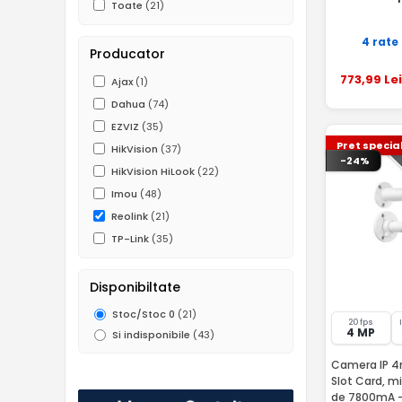
Toate
(21)
4 rate
Producator
773
,99
Lei
Ajax
(1)
Dahua
(74)
EZVIZ
(35)
Pret specia
HikVision
(37)
-24%
HikVision HiLook
(22)
Imou
(48)
Reolink
(21)
TP-Link
(35)
Disponibiltate
Stoc/Stoc 0
(21)
20 fps
4 MP
Si indisponibile
(43)
Camera IP 4m
Slot Card, m
de 7800mA -