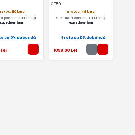
G750
n stoc
In stoc
: 50 buc
: 49 buc
 până în ora 14:00 și
Comandă până în ora 14:00 și
expediem luni
expediem luni
te cu 0% dobândă
4 rate cu 0% dobândă
Lei
1099
,00
Lei