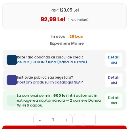
PRP:
123
,05
Lei
92
,99
Lei
(TVA inclus)
In stoc
: 25 buc
Expediem Maine
Detalii
Rate fără dobândă cu cardul de credit
de la 15,50 RON / lună (până la 6 rate)
aici
Detalii
Instituție publică sau bugetară?
Postăm produsul în catalogul SEAP
aici
La comenzi de min.
600 lei
intri automat în
Detalii
extragerea săptămânală — 2 camere Dahua
aici
Wi-Fi 6 cadou.
-
+