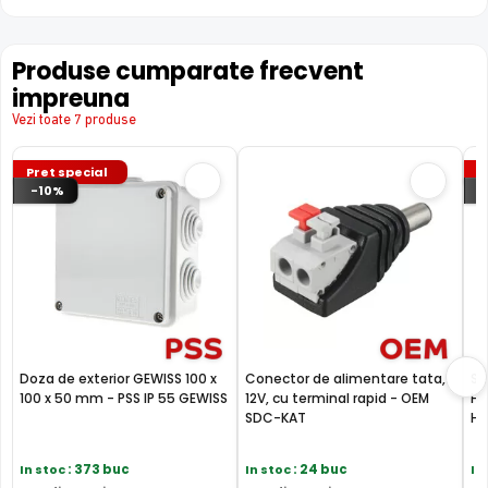
Produse cumparate frecvent
impreuna
Vezi toate 7 produse
FILTRU IR MECANIC (ICR / IR Cut Fillter)
Pret special
P
Camera HIKVISION DS-2CE76D0T-ITMFS are un filtru IR
-10%
Mecanic autoretractabil ce filtreaza lumina in infrarosu
pe timpul zilei, pentru a evita anumitele defecte de
afisare a culorilor, iar pe timpul noptii acesta este retras
pentru a permite luminii in infrarosu sa treaca,
imbunatatind vizibilitatea camerei in modul alb/negru.
Doza de exterior GEWISS 100 x
Conector de alimentare tata,
Se
100 x 50 mm - PSS IP 55 GEWISS
12V, cu terminal rapid - OEM
HD
SDC-KAT
Hi
In stoc
: 373 buc
In stoc
: 24 buc
In