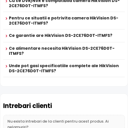
Cu ce DVR/NVR e compatibila camera HikVision DS-
Alimentare
HikVision DS-2CE76D0T-ITMFS este dotata cu functia
2CE76D0T-ITMFS?
Nu
POC
Infrarosu Inteligent
(Smart IR), ce regleaza automat
PROSPECT PRODUCATOR
intensitatea iluminatorului in infrarosu in functie de
Pentru ce situatii e potrivita camera HikVision DS-
Prospect
2CE76D0T-ITMFS?
distanta obiectului, eliminand riscul de suprasaturare a
HikVision DS-2CE76D0T-ITMFS
tehnic
imaginii la distante mici.
Ce garantie are HikVision DS-2CE76D0T-ITMFS?
* Specificatiile tehnice ale produsului HikVision DS-2CE76D0T-ITMFS au
caracter informativ.
Ce alimentare necesita HikVision DS-2CE76D0T-
ITMFS?
Unde pot gasi specificatiile complete ale HikVision
DS-2CE76D0T-ITMFS?
Intrebari clienti
Nu exista intrebari de la clienti pentru acest produs. Ai
nelamuriri?
BLC (Compensare Lumina)