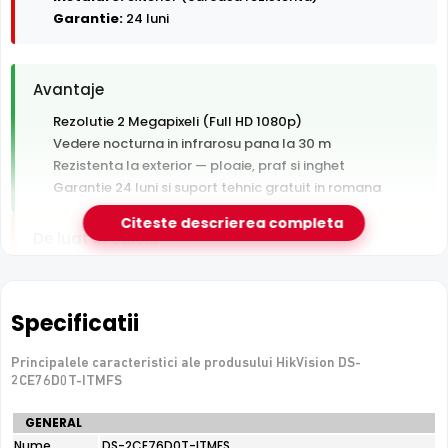
Garantie:
24 luni
Avantaje
Rezolutie 2 Megapixeli (Full HD 1080p)
Vedere nocturna in infrarosu pana la 30 m
Rezistenta la exterior — ploaie, praf si inghet
Garantie 24 luni si suport tehnic gratuit in romana
Citeste descrierea completa
De luat in calcul
Tehnologie analogica HD — necesita DVR, nu se
conecteaza direct la retea
Specificatii
e-Camere.ro recomanda acest produs pentru:
Principalele caracteristici ale produsului HikVision DS-
curtea si exteriorul casei.
2CE76D0T-ITMFS
Specificatii
GENERAL
tehnice
Nume
DS-2CE76D0T-ITMFS