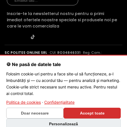
care nu sunt incluse in pachetul standard al produsului. Acestea pot fi
schimbate fara instiintare prealabila si nu constituie obligativitate
Inscrie-te la newsletterul nostru pentru a primi
contractuala. Va stam oricand la dispozitie pentru eventuale clarificari.
imediat ofertele noastre speciale si produsele noi pe
Compara cu produse asemanatoare
care le vom comercializa
Tabel comparativ generat automat pe baza categoriei si
features.
Comparatie HikVision DS-2CE76D0T-ITMFS vs 3 
SC POLITES ONLINE SRL
· CUI:
RO34846331
· Reg. Com.:
Hi
J2015001227161
· Capital social: 200 RON · Sediu: Str. Petrache
HikVision DS-
HikVision DS-
DS
Poenaru, Nr. 1, Craiova, Jud. Dolj ·
Contactează-ne
·
Service produs
🍪 Ne pasă de datele tale
Caracteristica
2CE76D0T-ITMFS
2CE76H0T-
2C
(acest produs)
ITMFS2
LM
Folosim cookie-uri pentru a face site-ul să funcționeze, a-l
îmbunătăți și — cu acordul tău — pentru analiză și marketing.
© 2026 SC POLITES ONLINE SRL
Pret
93 lei
112 lei
115
Cookie-urile strict necesare sunt mereu active. Pentru restul
ai control total.
Rezolutie
2 MP/1080p
5 MP
4 
Politica de cookies
·
Confidențialitate
Vedere
IR
IR 30m
IR 30m
noaptea
2
Doar necesare
Accept toate
Audio
mic
mic
mi
×
Personalizează