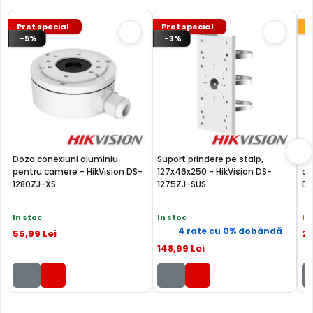
MICROFON INCLUS
Pret special
Pret special
Puteti supraveghea atat video, dar si audio zona
-5%
-3%
acoperita de aceasta camera, fiind dotata cu un
microfon incorporat, ajutand la identificarea unor
zgomote suspecte, fara a fi nevoie sa va deplasati in
locatia respectiva, eliminand astfel un pericol destul de
mare.
Doza conexiuni aluminiu
Suport prindere pe stalp,
Su
pentru camere - HikVision DS-
127x46x250 - HikVision DS-
ca
1280ZJ-XS
1275ZJ-SUS
Da
In stoc
In stoc
In
4 rate cu 0% dobândă
55
,99
Lei
22
148
,99
Lei