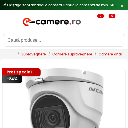
✕
🔥
Reduceri de pana la 25% doar in luna iulie → Vezi ofertele
0
0
/
Supraveghere
/
Camere supraveghere
/
Camere analogi
Pret special
-24%