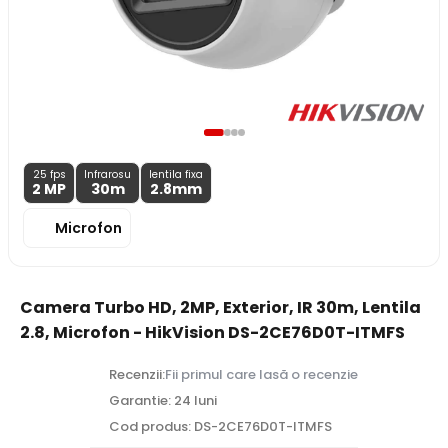
25 fps
Infrarosu
lentila fixa
2 MP
30m
2.8
mm
Microfon
Camera Turbo HD, 2MP, Exterior, IR 30m, Lentila
2.8, Microfon - HikVision DS-2CE76D0T-ITMFS
Recenzii:
Fii primul care lasă o recenzie
Garantie: 24 luni
Cod produs: DS-2CE76D0T-ITMFS