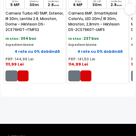
20 fps
Infrarosu
lentila fixa
20 fps
LED si IR
lentila fixa
5 MP
30m
2.8
6 MP
30m
2.8
mm
mm
INFRAROSU INTELIGENT (Smart IR)
Camera Turbo HD 5MP, Exterior,
Camera 6MP, SmartHybrid
Ca
IR 30m, Lentila 2.8, Microfon,
ColorVu, LED 20m/ IR 30m,
Co
In general, camerele de supraveghere video cu infrarosu,
Dome - HikVision DS-
Microfon, 2,8mm - HikVision
Micr
au ca specificatie distanta maxima aproximativa la care
2CE76H0T-ITMFS2
DS-2CE76K0T-LMFS
DS
"bate" iluminatorul in infrarosu, insa daca o persoana se
In stoc
: 304 buc
In stoc
: 237 buc
In
afla la o distanta mult mai mica decat aceasta, exista
Expediem Maine
Expediem Maine
Ex
riscul ca imaginea sa fie suprasaturata (foarte alba).
4 rate cu 0% dobândă
4 rate cu 0% dobândă
Astfel, pentru a elimina acesta situatie, camera de
PRP:
144
,99
Lei
PRP:
141
,53
Lei
PR
supraveghere video HIKVISION DS-2CE76D0T-ITMFS, este
111
,99
Lei
114
,99
Lei
13
dotata cu functia Infrarosu Inteligent (Smart IR).