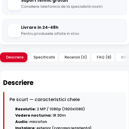
Suport tehnic gratuit
Consiliere telefonica de la specialistii nostri
Livrare in 24-48h
Pentru produsele aflate in stoc
Descriere
Specificatii
Recenzii (0)
FAQ (8)
Intr
Descriere
Pe scurt — caracteristici cheie
Rezolutie:
2 MP / 1080p (1920x1080)
Vedere nocturna:
IR 30m
Audio:
microfon
Instalare:
exterior (carcasa rezistenta)