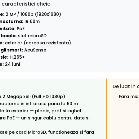
 caracteristici cheie
e:
2 MP / 1080p (1920x1080)
nocturna:
IR 60m
vitate:
PoE
locala:
slot microSD
e:
exterior (carcasa rezistenta)
gii smart:
AcuSense
sie:
H.265+
e:
24 luni
De luat in 
e 2 Megapixeli (Full HD 1080p)
Fara mic
octurna in infrarosu pana la 60 m
ta la exterior — ploaie, praf si inghet
re PoE — un singur cablu pentru date si
rare pe card MicroSD, functioneaza si fara