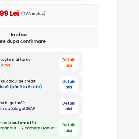
,99
Lei
(TVA inclus)
In stoc
rare dupa confirmare
Detalii
tește mai târziu
/ lună
aici
Detalii
cu cardul de credit
 lună (până la 6 rate)
aici
Detalii
 sau bugetară?
în catalogul SEAP
aici
nscrie
automat
în
Detalii
ămânală — 2 camere Dahua
aici