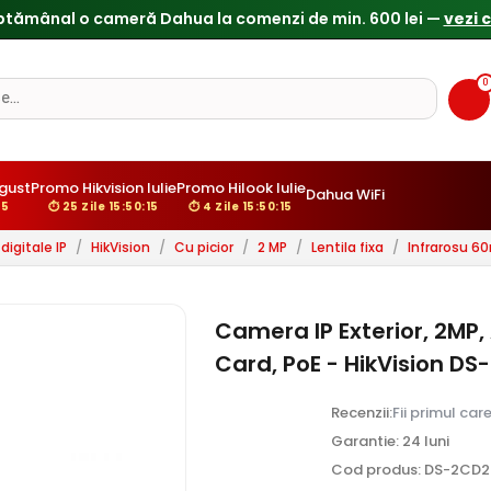
0
gust
Promo Hikvision Iulie
Promo Hilook Iulie
Dahua WiFi
13
⏱ 25 Zile 15:50:13
⏱ 4 Zile 15:50:13
igitale IP
/
HikVision
/
Cu picior
/
2 MP
/
Lentila fixa
/
Infrarosu 6
Camera IP Exterior, 2MP,
Card, PoE - HikVision D
Recenzii:
Fii primul car
Garantie: 24 luni
Cod produs: DS-2CD2