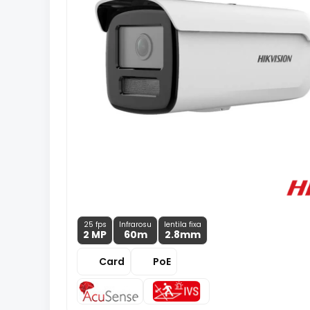
25 fps
Infrarosu
lentila fixa
2 MP
60m
2.8
mm
Card
PoE