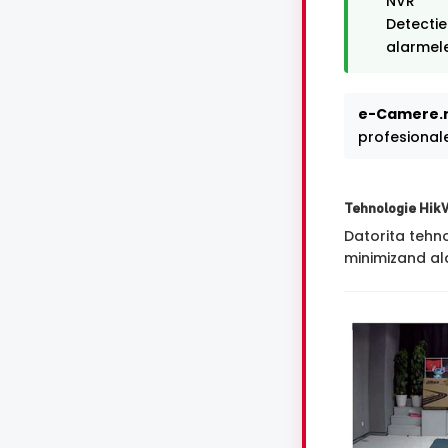
NVR
Detectie
alarmele
e-Camere.r
profesional
Tehnologie Hik
Datorita tehn
minimizand ala