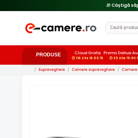
Cloud Gratis
Promo Dahua Au
PRODUSE
⏱ 116 Zile 16:50:13
⏱ 25 Zile 15:50:
/
Supraveghere
/
Camere supraveghere
/
Camere d