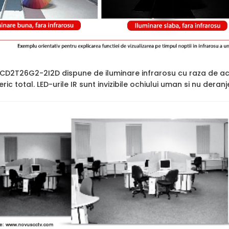
2CD2T26G2-2I2D dispune de iluminare infrarosu cu raza de a
ric total. LED-urile IR sunt invizibile ochiului uman si nu deran