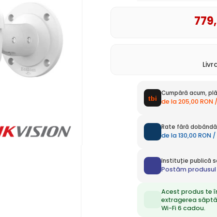
779
Liv
Cumpără acum, plă
de la 205,00 RON 
Rate fără dobândă 
de la 130,00 RON /
Instituție publică
Postăm produsul 
Acest produs te î
extragerea săpt
Wi-Fi 6 cadou.