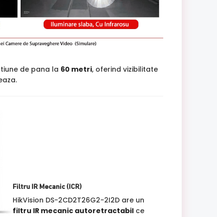
ctiune de pana la
60 metri
, oferind vizibilitate
jeaza.
Filtru IR Mecanic (ICR)
HikVision DS-2CD2T26G2-2I2D are un
filtru IR mecanic autoretractabil
ce