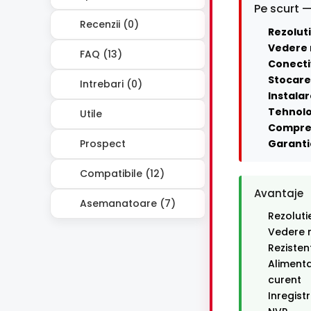
Pe scurt —
Recenzii (0)
Rezoluti
Vedere 
FAQ (13)
Conecti
Stocare 
Intrebari (0)
Instalar
Tehnolo
Utile
Compre
Prospect
Garanti
Compatibile (12)
Avantaje
Asemanatoare (7)
Rezoluti
Vedere n
Rezisten
Alimenta
curent
Inregist