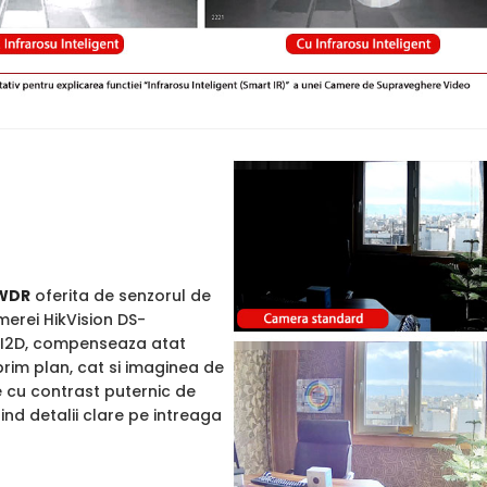
WDR
oferita de senzorul de
merei HikVision DS-
2D, compenseaza atat
rim plan, cat si imaginea de
e cu contrast puternic de
rind detalii clare pe intreaga