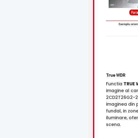
True WDR
Functia
TRUE 
imagine al ca
2CD2T26G2-2I
imaginea din p
fundal, in zon
iluminare, ofe
scena.