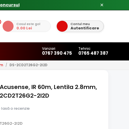
✕
Cosul este gol
Contul meu
0.00 Lei
Autentificare
Vanzari
Tehnic
0767 390 475
0765 487 387
0m
/
DS-2CD2T26G2-2I2D
 Acusense, IR 60m, Lentila 2.8mm,
S-2CD2T26G2-2I2D
e lasă o recenzie
T26G2-2I2D