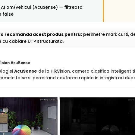
 AI om/vehicul (AcuSense) — filtreaza
 false
o recomanda acest produs pentru:
perimetre mari: curti, dep
e cu cablare UTP structurata.
Vision AcuSense
ologiei
AcuSense
de la HikVision, camera clasifica inteligent t
rmele false si permitand cautarea rapida in inregistrari dupa