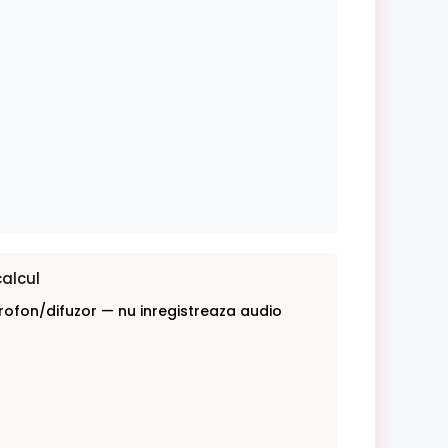
calcul
rofon/difuzor — nu inregistreaza audio