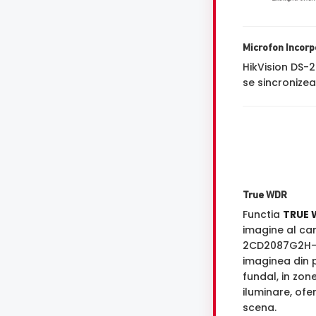
Microfon Incorp
HikVision DS
se sincronizea
True WDR
Functia
TRUE 
imagine al ca
2CD2087G2H-L
imaginea din p
fundal, in zon
iluminare, ofe
scena.