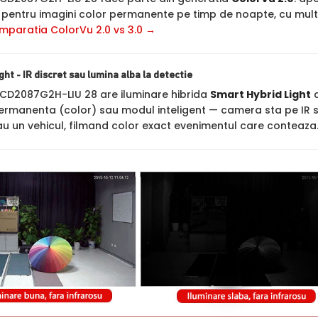
 pentru imagini color permanente pe timp de noapte, cu mult 
mparatia ColorVu 2.0 vs 3.0 →
ht - IR discret sau lumina alba la detectie
2CD2087G2H-LIU 28 are iluminare hibrida
Smart Hybrid Light
c
ermanenta (color) sau modul inteligent — camera sta pe IR 
u un vehicul, filmand color exact evenimentul care conteaza