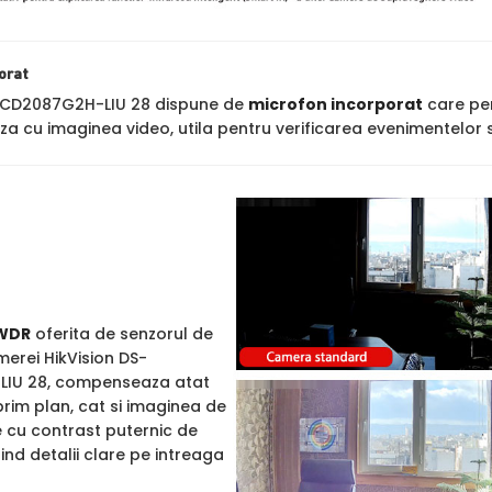
orat
-2CD2087G2H-LIU 28 dispune de
microfon incorporat
care per
za cu imaginea video, utila pentru verificarea evenimentelor s
WDR
oferita de senzorul de
merei HikVision DS-
IU 28, compenseaza atat
rim plan, cat si imaginea de
e cu contrast puternic de
rind detalii clare pe intreaga