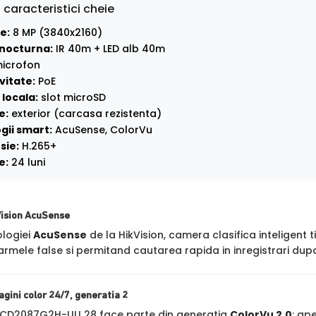
 caracteristici cheie
e:
8 MP (3840x2160)
nocturna:
IR 40m + LED alb 40m
icrofon
vitate:
PoE
locala:
slot microSD
e:
exterior (carcasa rezistenta)
gii smart:
AcuSense, ColorVu
sie:
H.265+
e:
24 luni
Vision AcuSense
ologiei
AcuSense
de la HikVision, camera clasifica inteligent t
rmele false si permitand cautarea rapida in inregistrari dupa
agini color 24/7, generatia 2
2CD2087G2H-LIU 28 face parte din generatia
ColorVu 2.0
: ap