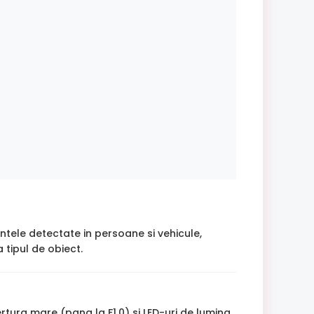
intele detectate in persoane si vehicule,
 tipul de obiect.
ertura mare (pana la F1.0) si LED-uri de lumina