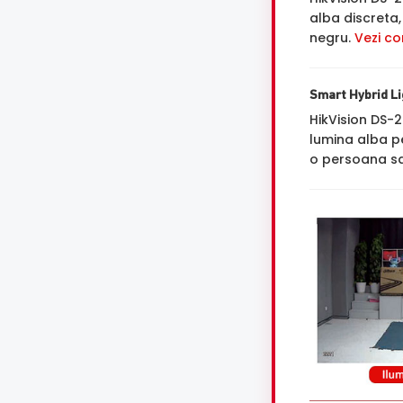
alba discreta,
negru.
Vezi co
Smart Hybrid Lig
HikVision DS-
lumina alba p
o persoana sa