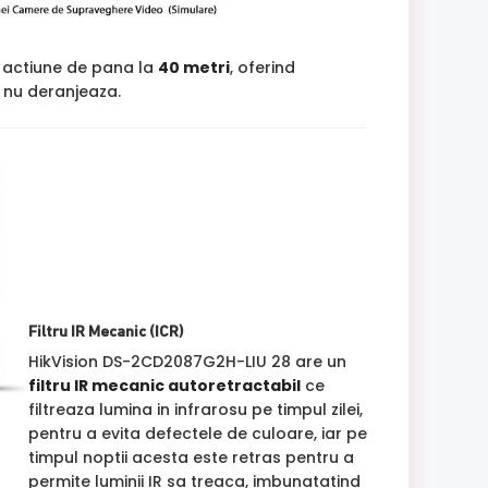
 actiune de pana la
40 metri
, oferind
si nu deranjeaza.
Filtru IR Mecanic (ICR)
HikVision DS-2CD2087G2H-LIU 28 are un
filtru IR mecanic autoretractabil
ce
filtreaza lumina in infrarosu pe timpul zilei,
pentru a evita defectele de culoare, iar pe
timpul noptii acesta este retras pentru a
permite luminii IR sa treaca, imbunatatind