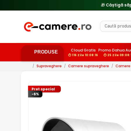
Cloud Gratis
Promo Dahua Au
PRODUSE
⏱ 116 Zile 10:08:14
⏱ 25 Zile 09:08:
/
Supraveghere
/
Camere supraveghere
/
Camere d
Pret special
-6%