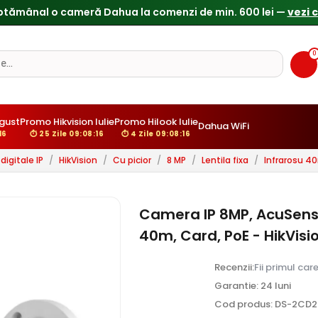
0
gust
Promo Hikvision Iulie
Promo Hilook Iulie
Dahua WiFi
14
⏱ 25 Zile 09:08:14
⏱ 4 Zile 09:08:14
igitale IP
/
HikVision
/
Cu picior
/
8 MP
/
Lentila fixa
/
Infrarosu 4
Camera IP 8MP, AcuSense
40m, Card, PoE - HikVi
Recenzii:
Fii primul car
Garantie: 24 luni
Cod produs: DS-2CD2