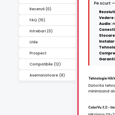
Pe scurt —
Recenzii (0)
Rezoluti
Vedere 
FAQ (15)
Audio:
m
Conecti
Intrebari (0)
Stocare 
Instalar
Utile
Tehnolo
Prospect
Compre
Garanti
Compatibile (12)
Asemanatoare (8)
Tehnologie Hik
Datorita tehn
minimizand ala
ColorVu 2.0 - Im
HikVision DS-