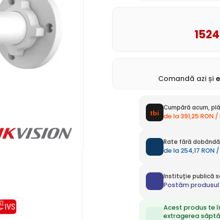
1524
Comandă azi și
Cumpără acum, plă
de la 391,25 RON /
Rate fără dobândă 
de la 254,17 RON /
Instituție publică
Postăm produsul 
Acest produs te î
extragerea săpt