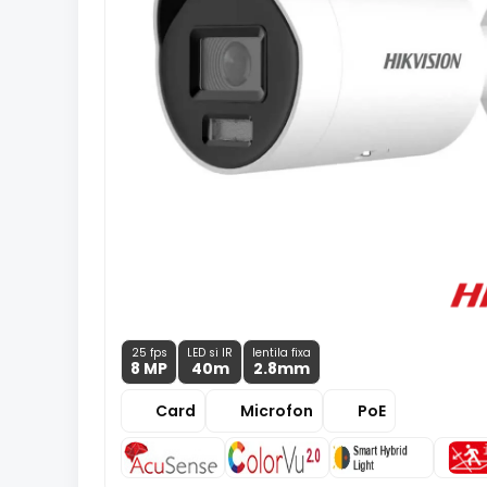
25 fps
LED si IR
lentila fixa
8 MP
40m
2.8
mm
Card
Microfon
PoE