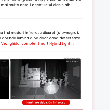
mai multe detalii decat IR-ul clasic alb-
u trei moduri: infrarosu discret (alb-negru),
si aprinde lumina alba doar cand detecteaza
.
Vezi ghidul complet Smart Hybrid Light →