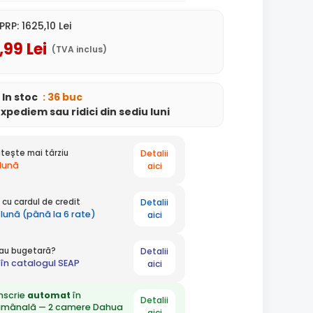
PRP:
1625
,10
Lei
,99
Lei
(TVA inclus)
In stoc
: 36 buc
expediem
sau ridici din sediu
luni
Detalii
tește mai târziu
 lună
aici
Detalii
cu cardul de credit
 lună (până la 6 rate)
aici
Detalii
 sau bugetară?
în catalogul SEAP
aici
nscrie
automat
în
Detalii
ămânală — 2 camere Dahua
aici