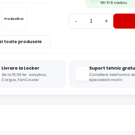
Wi-Fi 6 cadou.
Producător
-
+
zi toate produsele
Livrare la Locker
Suport tehnic gratu
de la 15,99 lei · easybox,
Consiliere telefonica de
Cargus, FanCourier
specialistii nostri