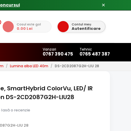
✕
Cosul este gol
Contul meu
0.00 Lei
Autentificare
Vanzari
Tehnic
0767 390 475
0765 487 387
0m
/
Lumina alba LED 40m
/
DS-2CD2087G2H-LIU 28
, SmartHybrid ColorVu, LED/ IR
sion DS-2CD2087G2H-LIU28
e lasă o recenzie
087G2H-LIU 28