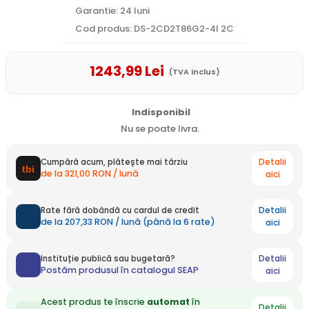
Garantie: 24 luni
Cod produs: DS-2CD2T86G2-4I 2C
1243
,99
Lei
(TVA inclus)
Indisponibil
Nu se poate livra.
Detalii
Cumpără acum, plătește mai târziu
de la 321,00 RON / lună
aici
Detalii
Rate fără dobândă cu cardul de credit
de la 207,33 RON / lună (până la 6 rate)
aici
Detalii
Instituție publică sau bugetară?
Postăm produsul în catalogul SEAP
aici
Acest produs te înscrie
automat
în
Detalii