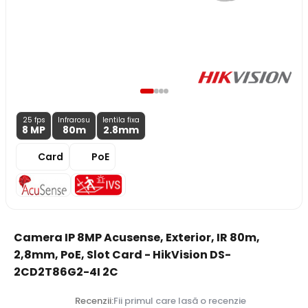
25 fps
Infrarosu
lentila fixa
8 MP
80m
2.8
mm
Card
PoE
Camera IP 8MP Acusense, Exterior, IR 80m,
2,8mm, PoE, Slot Card - HikVision DS-
2CD2T86G2-4I 2C
Recenzii:
Fii primul care lasă o recenzie