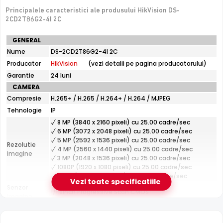
Principalele caracteristici ale produsului HikVision DS-
2CD2T86G2-4I 2C
De luat in calcul
Specificatii
GENERAL
Fara microfon/difuzor — nu inregistreaza audio
tehnice
Nume
DS-2CD2T86G2-4I 2C
HikVision
Producator
HikVision
(vezi detalii pe pagina producatorului)
DS-
e-Camere.ro recomanda acest produs pentru:
2CD2T86G2-
Garantie
24 luni
4I
perimetre mari: curti, depozite, spatii industriale;
CAMERA
2C
instalari profesionale cu cablare UTP structurata.
Compresie
H.265+ / H.265 / H.264+ / H.264 / MJPEG
Tehnologie
IP
√ 8 MP (3840 x 2160 pixeli) cu 25.00 cadre/sec
Tehnologie HikVision AcuSense
√ 6 MP (3072 x 2048 pixeli) cu 25.00 cadre/sec
√ 5 MP (2592 x 1536 pixeli) cu 25.00 cadre/sec
Datorita tehnologiei
AcuSense
de la HikVision, camera
Rezolutie
√ 4 MP (2560 x 1440 pixeli) cu 25.00 cadre/sec
clasifica inteligent tintele detectate in persoane si
imagine
√ 3 MP (2048 x 1536 pixeli) cu 25.00 cadre/sec
vehicule, minimizand alarmele false si permitand
√ 1080P (1920 x 1080 pixeli) cu 25.00 cadre/sec
cautarea rapida in inregistrari dupa tipul de obiect.
√ 720P (1280 x 720 pixeli) cu 25.00 cadre/sec
Vezi toate specificatiile
Senzor
1/1.8inch Progressive Scan CMOS
imagine
Fixa
Lentila
Distanta focala: 2.8 mm(111.0°)