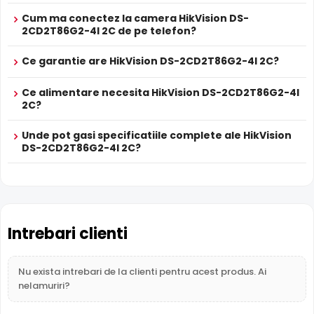
intensitatea iluminatorului in infrarosu in functie de
Cum ma conectez la camera HikVision DS-
distanta obiectului, eliminand riscul de suprasaturare a
2CD2T86G2-4I 2C de pe telefon?
imaginii la distante mici.
Ce garantie are HikVision DS-2CD2T86G2-4I 2C?
True WDR
Ce alimentare necesita HikVision DS-2CD2T86G2-4I
Functia
TRUE WDR
oferita de senzorul de imagine al
2C?
camerei HikVision DS-2CD2T86G2-4I 2C, compenseaza
atat imaginea din prim plan, cat si imaginea de fundal, in
Unde pot gasi specificatiile complete ale HikVision
zone cu contrast puternic de iluminare, oferind detalii
DS-2CD2T86G2-4I 2C?
clare pe intreaga scena.
Intrebari clienti
Nu exista intrebari de la clienti pentru acest produs. Ai
nelamuriri?