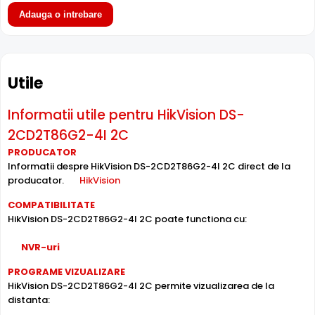
Adauga o intrebare
Alimentare PoE
Utile
HikVision DS-2CD2T86G2-4I 2C suporta alimentare
Power
over Ethernet (PoE)
, primind atat date cat si alimentare
Informatii utile pentru HikVision DS-
prin acelasi cablu de retea. Simplifica instalarea
2CD2T86G2-4I 2C
semnificativ, eliminand necesitatea unui cablu de
alimentare separat.
PRODUCATOR
Informatii despre HikVision DS-2CD2T86G2-4I 2C direct de la
producator.
HikVision
Inregistrare pe Card
COMPATIBILITATE
HikVision DS-2CD2T86G2-4I 2C dispune de
slot card
HikVision DS-2CD2T86G2-4I 2C poate functiona cu:
microSD
incorporat, permitand inregistrarea locala
direct pe camera. Utila ca backup sau pentru instalari
NVR-uri
fara DVR/NVR.
PROGRAME VIZUALIZARE
HikVision DS-2CD2T86G2-4I 2C permite vizualizarea de la
Lentila Fixa
distanta:
Camera HikVision DS-2CD2T86G2-4I 2C are o
lentila fixa