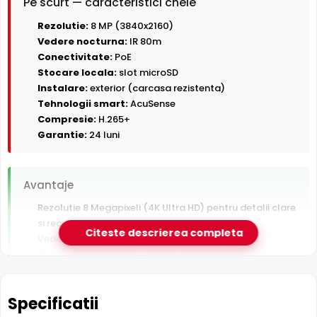
Pe scurt — caracteristici cheie
Rezolutie:
8 MP (3840x2160)
Vedere nocturna:
IR 80m
Conectivitate:
PoE
Stocare locala:
slot microSD
Instalare:
exterior (carcasa rezistenta)
Tehnologii smart:
AcuSense
Compresie:
H.265+
Garantie:
24 luni
Avantaje
Rezolutie 8 Megapixeli (4K Ultra HD) pentru detalii clare
si recunoastere persoane
Citeste descrierea completa
Vedere nocturna in infrarosu pana la 80 m
Rezistenta la exterior — ploaie, praf si inghet
Alimentare PoE — un singur cablu pentru date si curent
Inregistrare pe card MicroSD, functioneaza si fara NVR
Specificatii
Detectie AI om/vehicul (AcuSense) — filtreaza
alarmele false