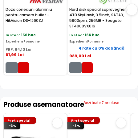
FILTRU IR MECANIC (ICR / IR Cut Fillter)
Doza conexiuni aluminiu
Hard disk special supraveghere
pentru camera bullet -
4TB SkyHawk, 3.5inch, SATA3,
Camera HIKVISION DS-2CD2T86G2-4I 2C are un filtru IR
HikVision DS-1260ZJ
5900rpm, 256MB - Seagate
Mecanic autoretractabil ce filtreaza lumina in infrarosu
ST4000VX016
pe timpul zilei, pentru a evita anumitele defecte de
In stoc
: 156 buc
In stoc
: 166 buc
afisare a culorilor, iar pe timpul noptii acesta este retras
Expediem Poimaine
Expediem Poimaine
pentru a permite luminii in infrarosu sa treaca,
4 rate cu 0% dobândă
PRP:
64
,10
Lei
imbunatatind vizibilitatea camerei in modul alb/negru.
61
,99
Lei
989
,00
Lei
Produse asemanatoare
Vezi toate 7 produse
Pret special
Pret special
-3%
-3%