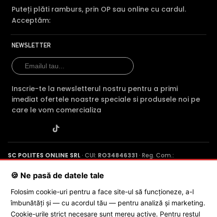
Puteți plăti ramburs, prin OP sau online cu cardul.
obligativitate contractuala. Va stam oricand la dispozitie pentru
eventuale clarificari.
Acceptăm:
Compara cu produse asemanatoare
NEWSLETTER
Tabel comparativ generat automat pe baza categoriei si
features.
Comparatie HikVision DS-2CD2T86G2-4I 2C vs 3 
Inscrie-te la newsletterul nostru pentru a primi
Hi
HikVision DS-
HikVision DS-
DS
imediat ofertele noastre speciale si produsele noi pe
Caracteristica
2CD2T86G2-4I 2C
2CD2T83G2-
2C
care le vom comercializa
(acest produs)
4LI-2.8mm
4I 
Pret
1.244 lei
1.497 lei
1.0
Rezolutie
8 MP
8 MP
8 
SC POLITES ONLINE SRL
· CUI:
RO34846331
· Reg. Com.:
J2015001227161
· Capital social: 200 RON · Sediu: Str. Petrache
Vedere
IR 80m + LED
Poenaru, Nr. 1, Craiova, Jud. Dolj ·
Contactează-ne
·
Service produs
🍪 Ne pasă de datele tale
IR 80m
IR
noaptea
80m
Folosim cookie-uri pentru a face site-ul să funcționeze, a-l
Conectivitate
PoE
PoE
Po
îmbunătăți și — cu acordul tău — pentru analiză și marketing.
© 2026 SC POLITES ONLINE SRL
Cookie-urile strict necesare sunt mereu active. Pentru restul