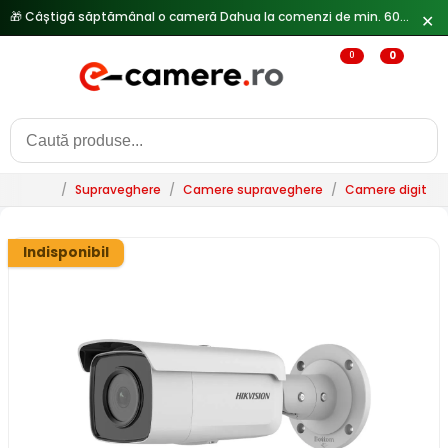
✕
🔥
Reduceri de pana la 25% doar in luna iulie → Vezi ofertele
0
0
/
Supraveghere
/
Camere supraveghere
/
Camere digitale 
Indisponibil