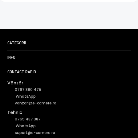
"bate" iluminatorul in infrarosu, insa daca o persoana se
afla la o distanta mult mai mica decat aceasta, exista
riscul ca imaginea sa fie suprasaturata (foarte alba).
Astfel, pentru a elimina acesta situatie, camera de
supraveghere video HIKVISION DS-2CD2T86G2-4I 2C, este
dotata cu functia Infrarosu Inteligent (Smart IR).
CATEGORII
INFO
CONTACT RAPID
Vânzări
0767 390 475
WhatsApp
vanzari@e-camere.ro
Tehnic
0765 487 387
* Imaginile, stocul si specificatiile tehnice pentru produsul HikVision DS-
2CD2T86G2-4I 2C au caracter informativ si pot contine erori sau
WhatsApp
accesorii care nu sunt incluse in pachetul standard al produsului.
suport@e-camere.ro
Acestea pot fi schimbate fara instiintare prealabila si nu constituie