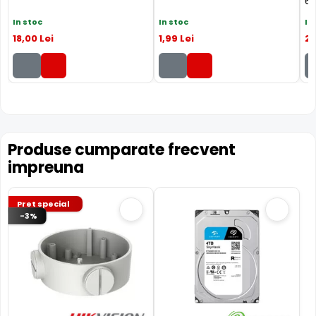
6U
2CD2T86G2-4I 2C permite instalarea unui asemenea
In stoc
In stoc
In
card (neinclus).
18
,00
Lei
1
,99
Lei
2
,
Produse cumparate frecvent
impreuna
Pret special
-3%