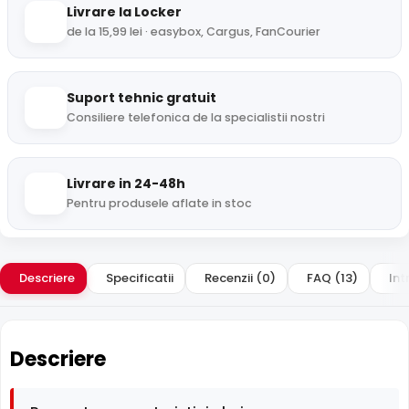
Livrare la Locker
de la 15,99 lei · easybox, Cargus, FanCourier
Suport tehnic gratuit
Consiliere telefonica de la specialistii nostri
Livrare in 24-48h
Pentru produsele aflate in stoc
Descriere
Specificatii
Recenzii (0)
FAQ (13)
Int
Descriere