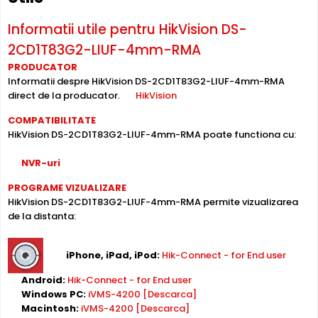
HikVision DS-2CD1T83G2-LIUF-4mm-RMA suporta
alimentare
Power over Ethernet (PoE)
, primind atat date
Informatii utile pentru HikVision DS-
cat si alimentare prin acelasi cablu de retea. Simplifica
2CD1T83G2-LIUF-4mm-RMA
instalarea semnificativ, eliminand necesitatea unui cablu
de alimentare separat.
PRODUCATOR
Informatii despre HikVision DS-2CD1T83G2-LIUF-4mm-RMA
direct de la producator.
HikVision
Inregistrare pe Card
HikVision DS-2CD1T83G2-LIUF-4mm-RMA dispune de
slot
COMPATIBILITATE
card microSD
incorporat, permitand inregistrarea locala
HikVision DS-2CD1T83G2-LIUF-4mm-RMA poate functiona cu:
direct pe camera. Utila ca backup sau pentru instalari
NVR-uri
fara DVR/NVR.
PROGRAME VIZUALIZARE
HikVision DS-2CD1T83G2-LIUF-4mm-RMA permite vizualizarea
Lentila Fixa
de la distanta:
Camera HikVision DS-2CD1T83G2-LIUF-4mm-RMA are o
lentila fixa
ce ofera un unghi fix de vizualizare, ce nu
poate fi reglat in momentul instalarii, fiind pretabila in
iPhone, iPad, iPod:
Hik-Connect - for End user
supravegherea generala a zonelor. Distanta focala este
Android:
Hik-Connect - for End user
de 4.0 mm.
Windows PC:
iVMS-4200 [Descarca]
Macintosh:
iVMS-4200 [Descarca]