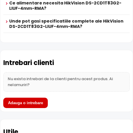
Ce alimentare necesita HikVision DS-2CD1T83G2-
Functia
TRUE WDR
oferita de senzorul de imagine al
LIUF-4mm-RMA?
camerei HikVision DS-2CD1T83G2-LIUF-4mm-RMA,
compenseaza atat imaginea din prim plan, cat si
Unde pot gasi specificatiile complete ale HikVision
imaginea de fundal, in zone cu contrast puternic de
DS-2CD1T83G2-LIUF-4mm-RMA?
iluminare, oferind detalii clare pe intreaga scena.
Intrebari clienti
Nu exista intrebari de la clienti pentru acest produs. Ai
nelamuriri?
Adauga o intrebare
Alimentare PoE
Utile