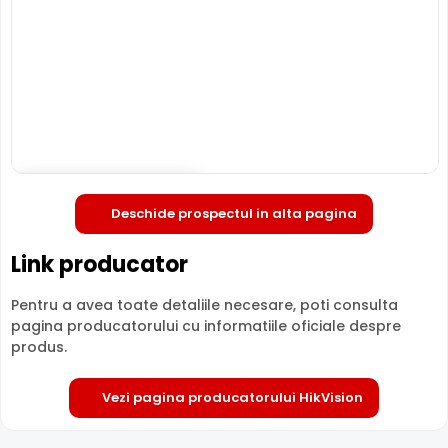
supraveghere video digitala IP, ce are o rezolutie maxima
de 8 Megapixeli, oferita de un senzor de imagine 1/2.7inch
Progressive Scan CMOS. Camera poate fi instalata
atat in
interior, cat si in exterior
(-30° ... 60° C), avand o
carcasa din plastic si metal, de tip "cu picior".
INFRAROSU pana la 50 metri
Poate oferi imagini pe timpul noptii sau in conditii de
iluminare scazuta, de la o distanta de pana la 50 metri,
Deschide in fullscreen
Deschide prospectul in alta pagina
DS-2CD1T83G2-LIUF-4MM fiind dotata cu un iluminator in
infrarosu cu LED-uri IR.
Link producator
Pentru a avea toate detaliile necesare, poti consulta
pagina producatorului cu informatiile oficiale despre
produs.
Vezi pagina producatorului HikVision
LENTILA FIXA