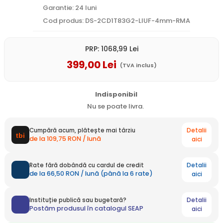
Garantie: 24 luni
Cod produs: DS-2CD1T83G2-LIUF-4mm-RMA
PRP:
1068
,99
Lei
399
,00
Lei
(TVA inclus)
Indisponibil
Nu se poate livra.
Detalii
Cumpără acum, plătește mai târziu
de la 109,75 RON / lună
aici
Detalii
Rate fără dobândă cu cardul de credit
de la 66,50 RON / lună (până la 6 rate)
aici
Detalii
Instituție publică sau bugetară?
Postăm produsul în catalogul SEAP
aici