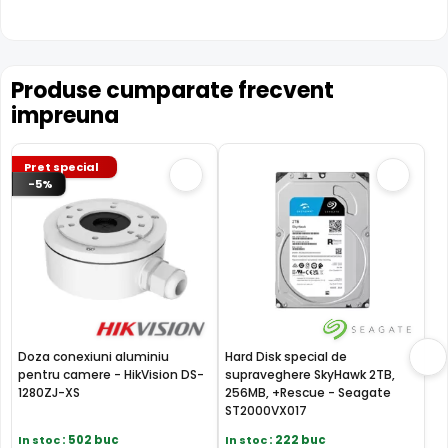
MICROFON INCLUS
Puteti supraveghea atat video, dar si audio zona
acoperita de aceasta camera, fiind dotata cu un
microfon incorporat, ajutand la identificarea unor
Produse cumparate frecvent
zgomote suspecte, fara a fi nevoie sa va deplasati in
impreuna
locatia respectiva, eliminand astfel un pericol destul de
mare.
Pret special
-5%
Doza conexiuni aluminiu
Hard Disk special de
pentru camere - HikVision DS-
supraveghere SkyHawk 2TB,
1280ZJ-XS
256MB, +Rescue - Seagate
ST2000VX017
In stoc
: 502 buc
In stoc
: 222 buc