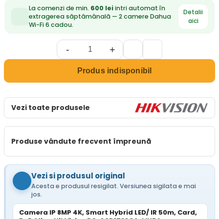
La comenzi de min.
600 lei
intri automat în
Detalii
extragerea săptămânală — 2 camere Dahua
aici
Wi-Fi 6 cadou.
-
+
Produs indisponibil
Vezi toate produsele
Produse vândute frecvent împreună
Vezi si produsul original
Acesta e produsul resigilat. Versiunea sigilata e mai
jos.
Camera IP 8MP 4K, Smart Hybrid LED/ IR 50m, Card,