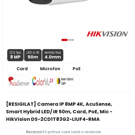
12.5 fps
LED si IR
lentila fixa
8 MP
50m
4.0
mm
Card
Microfon
PoE
[RESIGILAT] Camera IP 8MP 4K, AcuSense,
Smart Hybrid LED/ IR 50m, Card, PoE, Mic -
HikVision DS-2CD1T83G2-LIUF4-RMA
Recenzii:
Fii primul care lasă o recenzie