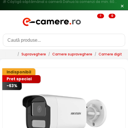
🔥
Reduceri de pana la 25% doar in luna iulie → Vezi ofertele
✕
0
0
/
Supraveghere
/
Camere supraveghere
/
Camere digitale 
Indisponibil
Pret special
-63%