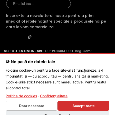
Alte functii
Camera tip Bullet de la Hikvision, avand principalele
Inscrie-te la newsletterul nostru pentru a primi
avantaje:
imediat ofertele noastre speciale si produsele noi pe
care le vom comercializa
Imagini de calitate datorita rezolutiei 8MP (3840 x 2160)
Posibilitate de instalare a unui card Micro SD (neinclus) de
pana la 512 GB
Calitate a imaginii in conditii de iluminare scazuta
SC POLITES ONLINE SRL
· CUI:
RO34846331
· Reg. Com.:
datorita IR si WL
J2015001227161
· Capital social: 200 RON · Sediu: Str. Petrache
Microfon incorporat
Poenaru, Nr. 1, Craiova, Jud. Dolj ·
Contactează-ne
·
Service produs
🍪 Ne pasă de datele tale
Detectia miscarii si reducerea alarmelor false prin
identificarea separata om/vehicul
Folosim cookie-uri pentru a face site-ul să funcționeze, a-l
Posibilitate alimentare PoE
îmbunătăți și — cu acordul tău — pentru analiză și marketing.
© 2026 SC POLITES ONLINE SRL
Cookie-urile strict necesare sunt mereu active. Pentru restul
* Imaginile, stocul si specificatiile tehnice pentru produsul HikVision DS-
ai control total.
2CD1T83G2-LIUF-4mm-RMA au caracter informativ si pot contine erori
Politica de cookies
·
Confidențialitate
sau accesorii care nu sunt incluse in pachetul standard al produsului.
Acestea pot fi schimbate fara instiintare prealabila si nu constituie
Doar necesare
Accept toate
obligativitate contractuala. Va stam oricand la dispozitie pentru
eventuale clarificari.