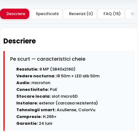
Descriere
Specificatii
Recenzii (0)
FAQ (15)
Int
Descriere
Pe scurt — caracteristici cheie
Rezolutie:
8 MP (3840x2160)
Vedere nocturna:
IR 50m + LED alb 50m
Audio:
microfon
Conectivitate:
PoE
Stocare locala:
slot microSD
Instalare:
exterior (carcasa rezistenta)
Tehnologii smart:
AcuSense, ColorVu
Compresie:
H.265+
Garantie:
24 luni