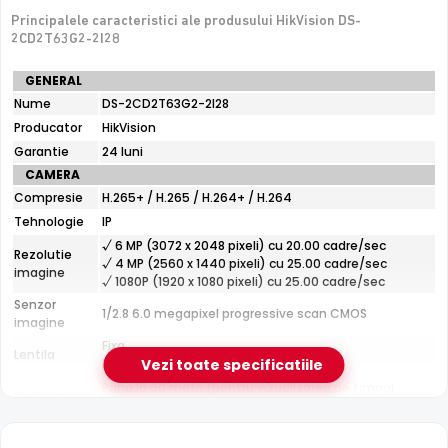
De luat in calcul
Principalele caracteristici ale produsului HikVision DS-
Nu are slot de card — inregistrarea necesita un NVR sau
2CD2T63G2-2I28
server
Specificatii
GENERAL
Fara microfon/difuzor — nu inregistreaza audio
tehnice
Nume
DS-2CD2T63G2-2I28
HikVision
Producator
HikVision
DS-
e-Camere.ro recomanda acest produs pentru:
2CD2T63G2-
Garantie
24 luni
2I28
perimetre mari: curti, depozite, spatii industriale;
CAMERA
instalari profesionale cu cablare UTP structurata.
Compresie
H.265+ / H.265 / H.264+ / H.264
Tehnologie
IP
√ 6 MP (3072 x 2048 pixeli) cu 20.00 cadre/sec
Rezolutie
Tehnologie HikVision AcuSense
√ 4 MP (2560 x 1440 pixeli) cu 25.00 cadre/sec
imagine
√ 1080P (1920 x 1080 pixeli) cu 25.00 cadre/sec
Datorita tehnologiei
AcuSense
de la HikVision, camera
Senzor
clasifica inteligent tintele detectate in persoane si
1/2.8 6.0 megapixel progressive scan CMOS
imagine
vehicule, minimizand alarmele false si permitand
Fixa
cautarea rapida in inregistrari dupa tipul de obiect.
Lentila
Distanta focala: 2.8 mm(107.0°)
Vezi toate specificatiile
Pana la 60 metri (pentru vizualizarea pe timpul
Infrarosu
noptii)
CARCASA