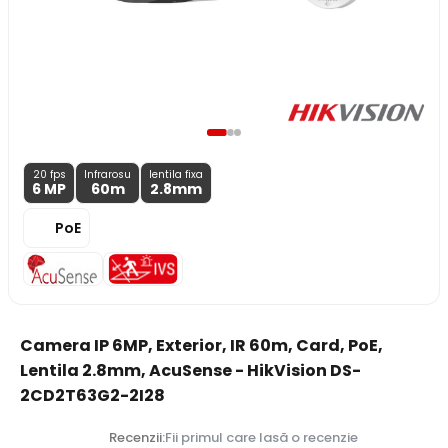
20 fps
Infrarosu
lentila fixa
6 MP
60m
2.8
mm
PoE
Camera IP 6MP, Exterior, IR 60m, Card, PoE,
Lentila 2.8mm, AcuSense - HikVision DS-
2CD2T63G2-2I28
Recenzii:
Fii primul care lasă o recenzie