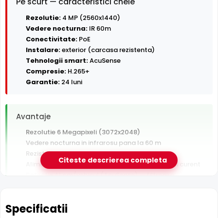
Pe scurt — caracteristici cheie
Rezolutie:
4 MP (2560x1440)
Vedere nocturna:
IR 60m
Conectivitate:
PoE
Instalare:
exterior (carcasa rezistenta)
Tehnologii smart:
AcuSense
Compresie:
H.265+
Garantie:
24 luni
Avantaje
Rezolutie 6 Megapixeli (3072x2048)
Vedere nocturna in infrarosu pana la 60 m
Rezistenta la exterior — ploaie, praf si inghet
Citeste descrierea completa
Alimentare PoE — un singur cablu pentru date si curent
Detectie AI om/vehicul (AcuSense) — filtreaza
alarmele false
Garantie 24 luni si suport tehnic gratuit in romana
Specificatii