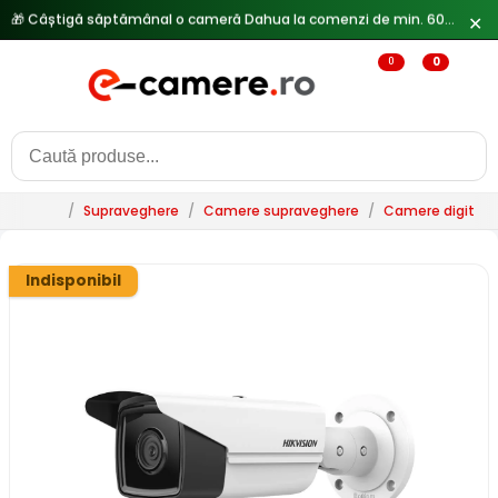
✕
🔥
Reduceri de pana la 25% doar in luna iulie → Vezi ofertele
0
0
/
Supraveghere
/
Camere supraveghere
/
Camere digitale 
Indisponibil