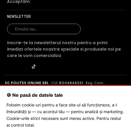
Acceptăm:
Caracteristica
2I28
(acest
2CD2T86G2ISUSLC
2C
produs)
4L
NEWSLETTER
Pret
1.314 lei
1.372 lei
1.4
Rezolutie
4 MP
8 MP
8 
Inscrie-te la newsletterul nostru pentru a primi
Vedere
IR 
IR 60m
IR 60m
imediat ofertele noastre speciale si produsele noi pe
noaptea
80
care le vom comercializa
Conectivitate
PoE
PoE
Po
Tehnologie
IP
IP
IP
Garantie
24 luni
24 luni
24 
SC POLITES ONLINE SRL
· CUI:
RO34846331
· Reg. Com.:
J2015001227161
· Capital social: 200 RON · Sediu: Str. Petrache
Audio
—
mic
mi
Poenaru, Nr. 1, Craiova, Jud. Dolj ·
Contactează-ne
·
Service produs
🍪 Ne pasă de datele tale
Slot card SD
—
Da
Da
Folosim cookie-uri pentru a face site-ul să funcționeze, a-l
îmbunătăți și — cu acordul tău — pentru analiză și marketing.
© 2026 SC POLITES ONLINE SRL
Comparatie detaliata:
HikVision DS-2CD2T63G2-2I28 vs
Cookie-urile strict necesare sunt mereu active. Pentru restul
HikVision DS-2CD2T86G2ISUSLC →
·
HikVision DS-
ai control total.
2CD2T63G2-2I28 vs HikVision DS-2CD2T83G2-4LI-