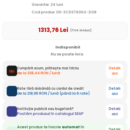
Garantie: 24 luni
Cod produs: DS-2CD2T63G2-2I28
1313
,76
Lei
(TVA inclus)
Indisponibil
Nu se poate livra.
Detalii
Cumpără acum, plătește mai târziu
de la 338,44 RON / lună
aici
Detalii
Rate fără dobândă cu cardul de credit
de la 218,96 RON / lună (până la 6 rate)
aici
Detalii
Instituție publică sau bugetară?
Postăm produsul în catalogul SEAP
aici
Acest produs te înscrie
automat
în
Detalii