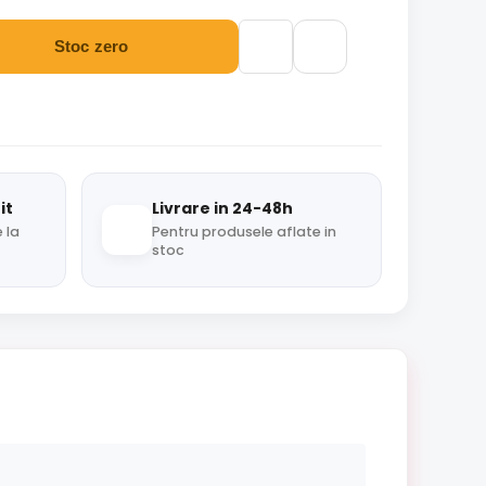
Stoc zero
it
Livrare in 24-48h
 la
Pentru produsele aflate in
stoc