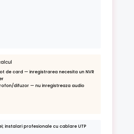
calcul
lot de card — inregistrarea necesita un NVR
er
rofon/difuzor — nu inregistreaza audio
ei; instalari profesionale cu cablare UTP