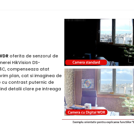
WDR
oferita de senzorul de
merei HikVision DS-
4C, compenseaza atat
rim plan, cat si imaginea de
e cu contrast puternic de
rind detalii clare pe intreaga