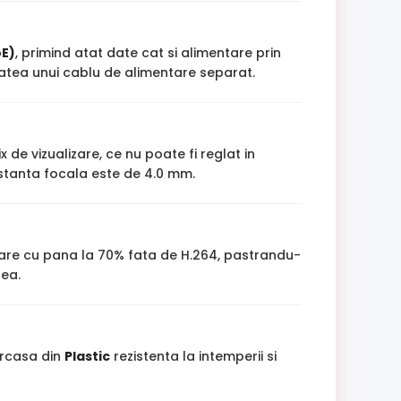
oE)
, primind atat date cat si alimentare prin
itatea unui cablu de alimentare separat.
x de vizualizare, ce nu poate fi reglat in
istanta focala este de 4.0 mm.
care cu pana la 70% fata de H.264, pastrandu-
tea.
arcasa din
Plastic
rezistenta la intemperii si