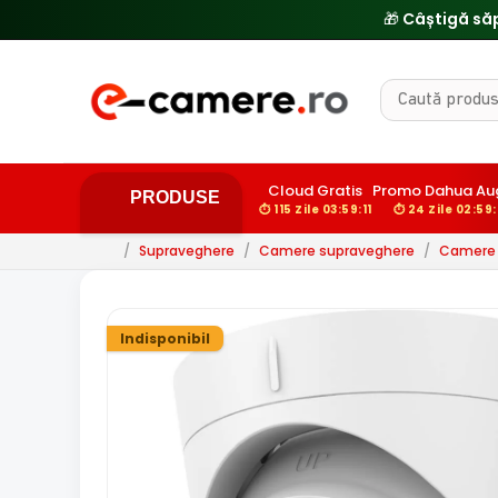
Cloud Gratis
Promo Dahua Au
PRODUSE
⏱ 115 Zile 03:59:10
⏱ 24 Zile 02:59
/
Supraveghere
/
Camere supraveghere
/
Camere d
Indisponibil