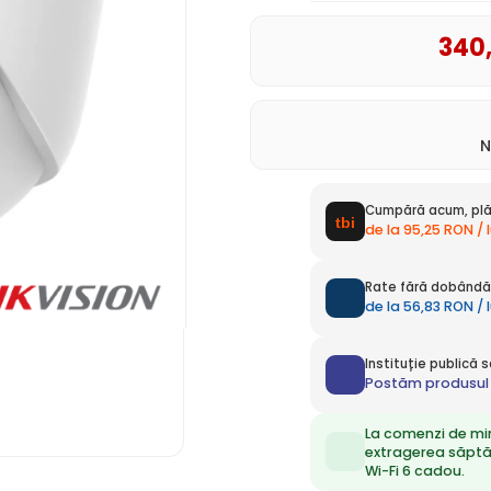
340
N
Cumpără acum, plă
de la 95,25 RON / 
Rate fără dobândă 
de la 56,83 RON / 
Instituție publică
Postăm produsul 
La comenzi de mi
extragerea săpt
Wi-Fi 6 cadou.