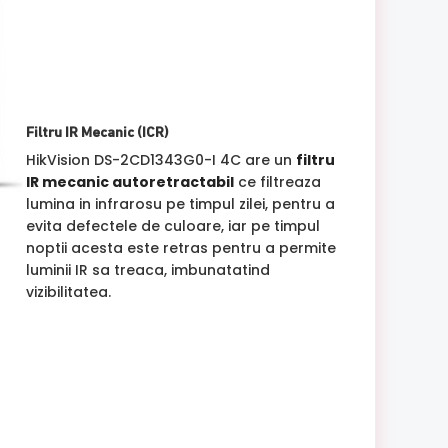
Filtru IR Mecanic (ICR)
HikVision DS-2CD1343G0-I 4C are un
filtru
IR mecanic autoretractabil
ce filtreaza
lumina in infrarosu pe timpul zilei, pentru a
evita defectele de culoare, iar pe timpul
noptii acesta este retras pentru a permite
luminii IR sa treaca, imbunatatind
vizibilitatea.