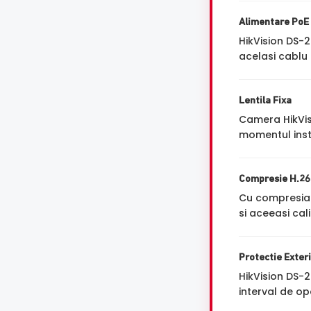
Alimentare PoE
HikVision DS-
acelasi cablu 
Lentila Fixa
Camera HikVi
momentul insta
Compresie H.2
Cu compresi
si aceeasi cal
Protectie Exter
HikVision DS-
interval de op