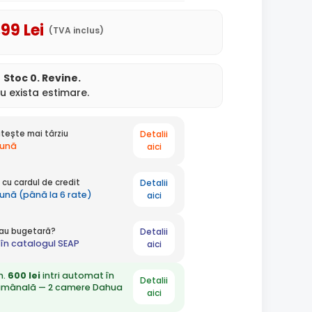
,99
Lei
(TVA inclus)
Stoc 0. Revine.
u exista estimare.
Detalii
tește mai târziu
lună
aici
Detalii
cu cardul de credit
lună (până la 6 rate)
aici
Detalii
 sau bugetară?
în catalogul SEAP
aici
n.
600 lei
intri automat în
Detalii
ămânală — 2 camere Dahua
aici