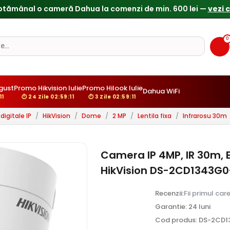
0
gust
Promo Hikvision Iulie
Promo Hilook Iulie
Dahua WiFi
:10
⏱ 24 Zile 02:59:10
⏱ 3 Zile 02:59:10
igitale IP
/
HikVision
/
Dome
/
2 MP
/
Lentila fixa
/
Infrarosu 30m
Camera IP 4MP, IR 30m, E
HikVision DS-2CD1343G0
Recenzii:
Fii primul car
Garantie: 24 luni
Cod produs: DS-2CD1