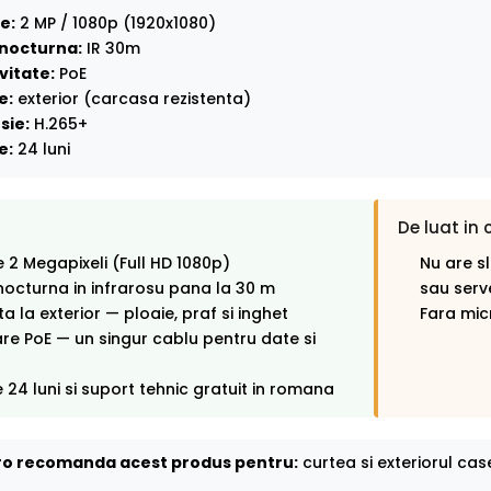
e:
2 MP / 1080p (1920x1080)
nocturna:
IR 30m
vitate:
PoE
e:
exterior (carcasa rezistenta)
sie:
H.265+
e:
24 luni
De luat in 
e 2 Megapixeli (Full HD 1080p)
Nu are s
octurna in infrarosu pana la 30 m
sau serv
ta la exterior — ploaie, praf si inghet
Fara mic
re PoE — un singur cablu pentru date si
 24 luni si suport tehnic gratuit in romana
o recomanda acest produs pentru:
curtea si exteriorul cas