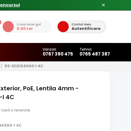
✕
Cosul este gol
Contul meu
0.00 Lei
Autentificare
Vanzari
Tehnic
0767 390 475
0765 487 387
/
DS-2CD1343G0-I 4C
xterior, PoE, Lentila 4mm -
-I 4C
e lasă o recenzie
343G0-I 4C