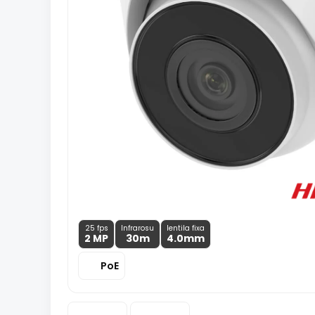
25 fps
Infrarosu
lentila fixa
2 MP
30m
4.0
mm
PoE