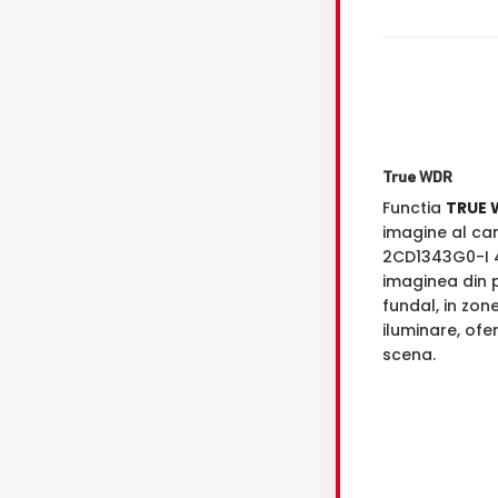
True WDR
Functia
TRUE 
imagine al ca
2CD1343G0-I 
imaginea din p
fundal, in zon
iluminare, ofe
scena.