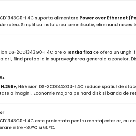
2CD1343G0-I 4C suporta alimentare
Power over Ethernet (P
de retea. Simplifica instalarea semnificativ, eliminand neces
sion DS-2CD1343G0-I 4C are o
lentila fixa
ce ofera un unghi fi
larii, fiind pretabila in supravegherea generala a zonelor. D
65+
a
H.265+
, HikVision DS-2CD1343G0-I 4C reduce spatiul de sto
itate a imaginii. Economie majora pe hard disk si banda de re
ior
2CD1343G0-I 4C este proiectata pentru montaj exterior, cu c
erare intre -30°C si 60°C.