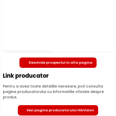
de 4 Megapixeli, oferita de un senzor de imagine 1/3inch
Progressive Scan CMOS. Camera poate fi instalata
atat in
interior, cat si in exterior
(-30° ... 60° C), avand o
carcasa din metal, de tip "cu picior".
INFRAROSU pana la 80 metri
Poate oferi imagini pe timpul noptii sau in conditii de
iluminare scazuta, de la o distanta de pana la 80 metri,
DS-2CD2T46G2-4I4C fiind dotata cu un iluminator in
infrarosu cu LED-uri IR.
Deschide in fullscreen
Deschide prospectul in alta pagina
Link producator
Pentru a avea toate detaliile necesare, poti consulta
pagina producatorului cu informatiile oficiale despre
produs.
LENTILA FIXA
Vezi pagina producatorului HikVision
Camera HIKVISION DS-2CD2T46G2-4I4C
are o lentila ce