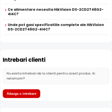
Functia
TRUE WDR
oferita de senzorul de imagine al
Ce alimentare necesita HikVision DS-2CD2T46G2-
camerei HikVision DS-2CD2T46G2-4I4C, compenseaza
4I4C?
atat imaginea din prim plan, cat si imaginea de fundal, in
zone cu contrast puternic de iluminare, oferind detalii
Unde pot gasi specificatiile complete ale HikVision
clare pe intreaga scena.
DS-2CD2T46G2-4I4C?
Intrebari clienti
Nu exista intrebari de la clienti pentru acest produs. Ai
nelamuriri?
Adauga o intrebare
Alimentare PoE