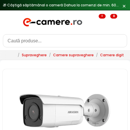
🎁 Câștigă săptămânal o cameră Dahua la comenzi de min. 600 lei —
✕
0
0
/
Supraveghere
/
Camere supraveghere
/
Camere digitale 