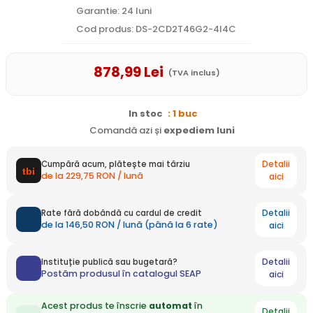
Garantie: 24 luni
Cod produs: DS-2CD2T46G2-4I4C
878
,99
Lei
(TVA inclus)
In stoc
: 1 buc
Comandă azi și
expediem
luni
Detalii
Cumpără acum, plătește mai târziu
de la 229,75 RON / lună
aici
Detalii
Rate fără dobândă cu cardul de credit
de la 146,50 RON / lună (până la 6 rate)
aici
Detalii
Instituție publică sau bugetară?
Postăm produsul în catalogul SEAP
aici
Acest produs te înscrie
automat
în
Detalii