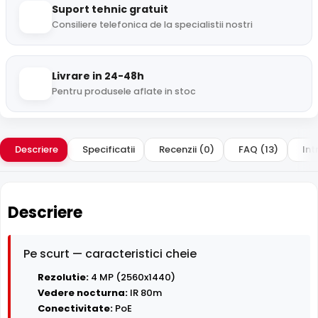
Suport tehnic gratuit
Consiliere telefonica de la specialistii nostri
Livrare in 24-48h
Pentru produsele aflate in stoc
Descriere
Specificatii
Recenzii (0)
FAQ (13)
Int
Descriere
Pe scurt — caracteristici cheie
Rezolutie:
4 MP (2560x1440)
Vedere nocturna:
IR 80m
Conectivitate:
PoE