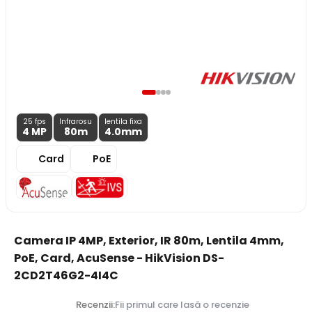
25 fps
Infrarosu
lentila fixa
4 MP
80m
4.0
mm
Card
PoE
Camera IP 4MP, Exterior, IR 80m, Lentila 4mm,
PoE, Card, AcuSense - HikVision DS-
2CD2T46G2-4I4C
Recenzii:
Fii primul care lasă o recenzie