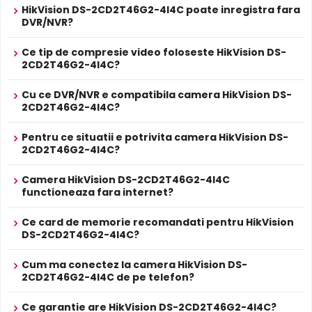
zilei, pentru a evita defectele de culoare, iar pe timpul
Alimentare
HikVision DS-2CD2T46G2-4I4C poate inregistra fara
Se poate alimenta printr-un singur cablu UTP/FTP din
POE
noptii acesta este retras pentru a permite luminii IR sa
DVR/NVR?
NVR sau Switch POE
treaca, imbunatatind vizibilitatea.
PROSPECT PRODUCATOR
Ce tip de compresie video foloseste HikVision DS-
Prospect
HikVision DS-2CD2T46G2-4I4C
2CD2T46G2-4I4C?
tehnic
Cu ce DVR/NVR e compatibila camera HikVision DS-
* Specificatiile tehnice ale produsului HikVision DS-2CD2T46G2-4I4C au
2CD2T46G2-4I4C?
caracter informativ.
Pentru ce situatii e potrivita camera HikVision DS-
2CD2T46G2-4I4C?
Camera HikVision DS-2CD2T46G2-4I4C
functioneaza fara internet?
Infrarosu Inteligent (Smart IR)
HikVision DS-2CD2T46G2-4I4C este dotata cu functia
Ce card de memorie recomandati pentru HikVision
Infrarosu Inteligent
(Smart IR), ce regleaza automat
DS-2CD2T46G2-4I4C?
intensitatea iluminatorului in infrarosu in functie de
distanta obiectului, eliminand riscul de suprasaturare a
Cum ma conectez la camera HikVision DS-
imaginii la distante mici.
2CD2T46G2-4I4C de pe telefon?
Ce garantie are HikVision DS-2CD2T46G2-4I4C?
True WDR