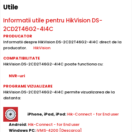
HikVision DS-2CD2T46G2-4I4C suporta alimentare
Power
Utile
over Ethernet (PoE)
, primind atat date cat si alimentare
prin acelasi cablu de retea. Simplifica instalarea
Informatii utile pentru HikVision DS-
semnificativ, eliminand necesitatea unui cablu de
2CD2T46G2-4I4C
alimentare separat.
PRODUCATOR
Informatii despre HikVision DS-2CD2T46G2-4I4C direct de la
Inregistrare pe Card
producator.
HikVision
HikVision DS-2CD2T46G2-4I4C dispune de
slot card
COMPATIBILITATE
microSD
incorporat, permitand inregistrarea locala
HikVision DS-2CD2T46G2-4I4C poate functiona cu:
direct pe camera. Utila ca backup sau pentru instalari
fara DVR/NVR.
NVR-uri
PROGRAME VIZUALIZARE
Lentila Fixa
HikVision DS-2CD2T46G2-4I4C permite vizualizarea de la
Camera HikVision DS-2CD2T46G2-4I4C are o
lentila fixa
distanta:
ce ofera un unghi fix de vizualizare, ce nu poate fi reglat in
momentul instalarii, fiind pretabila in supravegherea
generala a zonelor. Distanta focala este de 4.0 mm.
iPhone, iPad, iPod:
Hik-Connect - for End user
Android:
Hik-Connect - for End user
Compresie H.265+
Windows PC:
iVMS-4200 [Descarca]