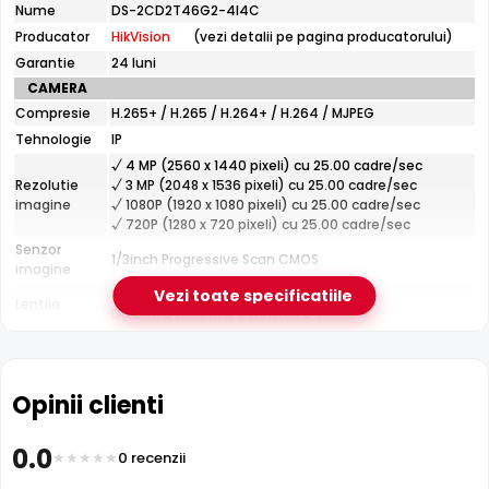
tehnice
Nume
DS-2CD2T46G2-4I4C
HikVision
e-Camere.ro recomanda acest produs pentru:
Producator
HikVision
(vezi detalii pe pagina producatorului)
DS-
2CD2T46G2-
perimetre mari: curti, depozite, spatii industriale;
Garantie
24 luni
4I4C
instalari profesionale cu cablare UTP structurata.
CAMERA
Compresie
H.265+ / H.265 / H.264+ / H.264 / MJPEG
Tehnologie
IP
Tehnologie HikVision AcuSense
√ 4 MP (2560 x 1440 pixeli) cu 25.00 cadre/sec
Datorita tehnologiei
AcuSense
de la HikVision, camera
Rezolutie
√ 3 MP (2048 x 1536 pixeli) cu 25.00 cadre/sec
imagine
√ 1080P (1920 x 1080 pixeli) cu 25.00 cadre/sec
clasifica inteligent tintele detectate in persoane si
√ 720P (1280 x 720 pixeli) cu 25.00 cadre/sec
vehicule, minimizand alarmele false si permitand
Senzor
cautarea rapida in inregistrari dupa tipul de obiect.
1/3inch Progressive Scan CMOS
imagine
Fixa
Vezi toate specificatiile
Lentila
Distanta focala: 4.0 mm(83.0°)
Pana la 80 metri (pentru vizualizarea pe timpul
Infrarosu
noptii)
CARCASA
Opinii clienti
Format
Cu picior
Protectie
Exterior
Infrarosu 80m
0.0
0 recenzii
Material
HikVision DS-2CD2T46G2-4I4C dispune de iluminare
Metal
Carcasa