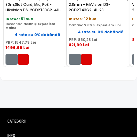
afisare a culorilor, iar pe timpul noptii acesta este retras
80m,Slot Card, Mic, PoE -
2.8mm - HikVision DS-
VC
pentru a permite luminii in infrarosu sa treaca,
HikVision DS-2CD2T83G2-4LI-
2CD2T43G2-4I-28
2C
2.8mm
imbunatatind vizibilitatea camerei in modul alb/negru.
In stoc
: 51 buc
In stoc
: 12 buc
In
Comandă acum și
expediem
Comandă azi și
expediem luni
Co
Maine
4 rate cu 0% dobândă
4 rate cu 0% dobândă
82
PRP:
850
,28
Lei
PRP:
1547
,79
Lei
821
,99
Lei
1496
,99
Lei
CATEGORII
TRUE WDR (Wide Dinamic Range)
Spre deosebire de functia BLC (compensarea luminii din
INFO