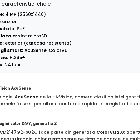
 caracteristici cheie
e:
4 MP (2560x1440)
icrofon
vitate:
PoE
locala:
slot microSD
e:
exterior (carcasa rezistenta)
gii smart:
AcuSense, ColorVu
sie:
H.265+
e:
24 luni
Vision AcuSense
ologiei
AcuSense
de la HikVision, camera clasifica inteligent t
rmele false si permitand cautarea rapida in inregistrari dupa
agini color 24/7, generatia 2
2CD2147G2-SU2C face parte din generatia
ColorVu 2.0
: apert
 pentru imagini color permanente pe timp de noapte, cu mult 