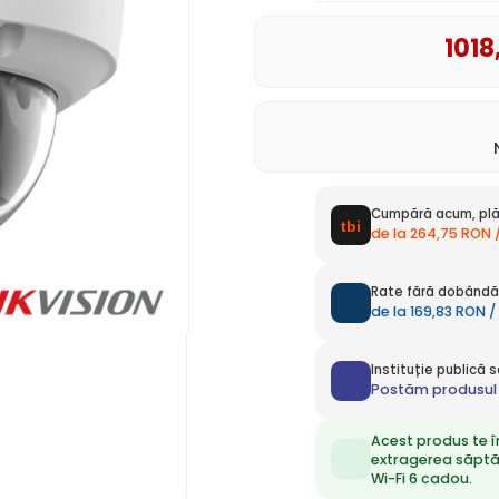
1018
Cumpără acum, plă
de la 264,75 RON 
Rate fără dobândă 
de la 169,83 RON /
Instituție publică
Postăm produsul 
Acest produs te î
extragerea săpt
Wi-Fi 6 cadou.