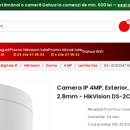
0
gust
Promo Hikvision Iulie
Promo Hilook Iulie
Dahua WiFi
31
⏱ 25 Zile 07:05:31
⏱ 4 Zile 07:05:31
igitale IP
/
HikVision
/
Dome
/
4 MP
/
Lentila fixa
/
DS-2CD2147G
Camera IP 4MP, Exterior,
2.8mm - HikVision DS-
Recenzii:
Fii primul car
Garantie: 24 luni
Cod produs: DS-2CD