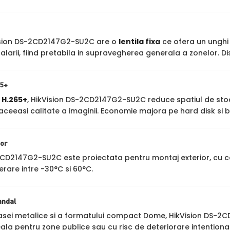
sion DS-2CD2147G2-SU2C are o
lentila fixa
ce ofera un unghi f
larii, fiind pretabila in supravegherea generala a zonelor. D
65+
a
H.265+
, HikVision DS-2CD2147G2-SU2C reduce spatiul de sto
ceeasi calitate a imaginii. Economie majora pe hard disk si 
ior
2CD2147G2-SU2C este proiectata pentru montaj exterior, cu 
erare intre -30°C si 60°C.
andal
asei metalice si a formatului compact Dome, HikVision DS-2C
ala pentru zone publice sau cu risc de deteriorare intentiona