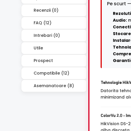
Pe scurt —
Recenzii (0)
Rezoluti
Audio:
m
FAQ (12)
Conecti
Stocare 
Intrebari (0)
Instalar
Tehnolo
Utile
Compre
Prospect
Garanti
Compatibile (12)
Tehnologie Hik
Asemanatoare (8)
Datorita tehn
minimizand ala
ColorVu 2.0 - Im
HikVision DS-
alba discreta,