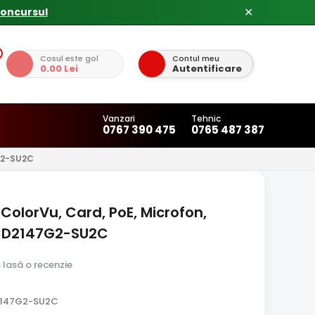
✕
Cosul este gol
Contul meu
0.00 Lei
Autentificare
Vanzari
Tehnic
0767 390 475
0765 487 387
2-SU2C
 ColorVu, Card, PoE, Microfon,
2CD2147G2-SU2C
e lasă o recenzie
2147G2-SU2C