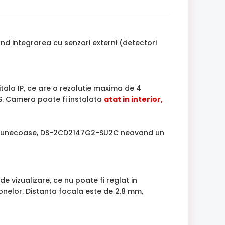
nd integrarea cu senzori externi (detectori
ala IP, ce are o rezolutie maxima de 4
S. Camera poate fi instalata
atat in interior,
le intunecoase, DS-2CD2147G2-SU2C neavand un
de vizualizare, ce nu poate fi reglat in
onelor. Distanta focala este de 2.8 mm,