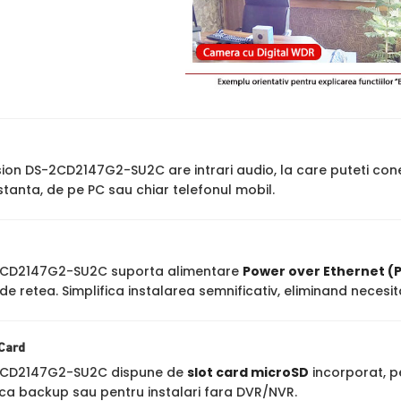
ion DS-2CD2147G2-SU2C are intrari audio, la care puteti c
stanta, de pe PC sau chiar telefonul mobil.
-2CD2147G2-SU2C suporta alimentare
Power over Ethernet (
de retea. Simplifica instalarea semnificativ, eliminand neces
 Card
-2CD2147G2-SU2C dispune de
slot card microSD
incorporat, p
 ca backup sau pentru instalari fara DVR/NVR.