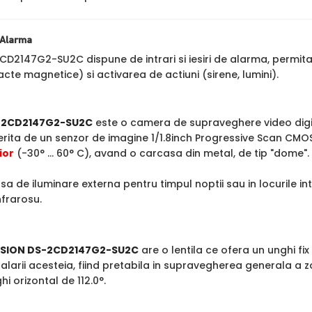
e Alarma
CD2147G2-SU2C dispune de intrari si iesiri de alarma, permita
cte magnetice) si activarea de actiuni (sirene, lumini).
S-2CD2147G2-SU2C
este o camera de supraveghere video digit
ferita de un senzor de imagine 1/1.8inch Progressive Scan CMO
ior
(-30° ... 60° C), avand o carcasa din metal, de tip "dome".
rsa de iluminare externa pentru timpul noptii sau in locuri
nfrarosu.
ISION DS-2CD2147G2-SU2C
are o lentila ce ofera un unghi fix 
larii acesteia, fiind pretabila in supravegherea generala a z
i orizontal de 112.0°.