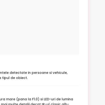
intele detectate in persoane si vehicule,
 tipul de obiect.
ura mare (pana la F1.0) si LED-uri de lumina
mai multe detalii decat IR-ul clasic alb-