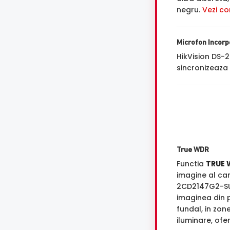
negru.
Vezi co
Microfon Incorp
HikVision DS
sincronizeaza 
True WDR
Functia
TRUE 
imagine al ca
2CD2147G2-S
imaginea din p
fundal, in zon
iluminare, ofe