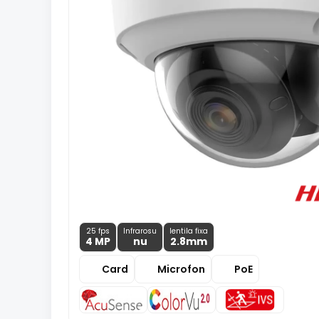
25 fps
Infrarosu
lentila fixa
4 MP
nu
2.8
mm
Card
Microfon
PoE