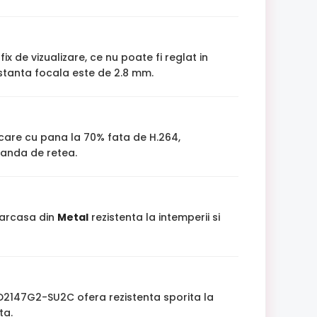
ix de vizualizare, ce nu poate fi reglat in
istanta focala este de 2.8 mm.
care cu pana la 70% fata de H.264,
banda de retea.
carcasa din
Metal
rezistenta la intemperii si
D2147G2-SU2C ofera rezistenta sporita la
ta.