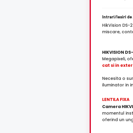
Intrari/Iesiri d
HikVision DS-2
miscare, conta
HIKVISION D
Megapixeli, o
cat si in exter
Necesita o su
iluminator in i
LENTILA FIXA
Camera HIKV
momentul insta
oferind un ungh