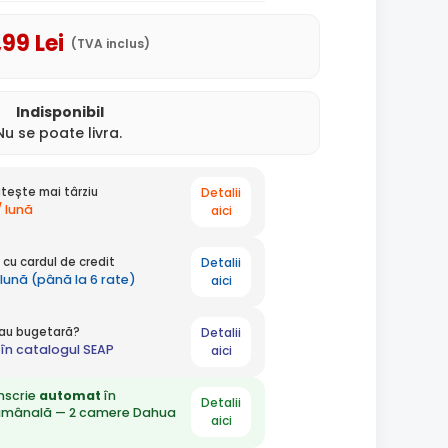
,99
Lei
(TVA inclus)
Indisponibil
Nu se poate livra.
Detalii
tește mai târziu
/ lună
aici
Detalii
cu cardul de credit
 lună (până la 6 rate)
aici
Detalii
 sau bugetară?
în catalogul SEAP
aici
nscrie
automat
în
Detalii
ămânală — 2 camere Dahua
aici