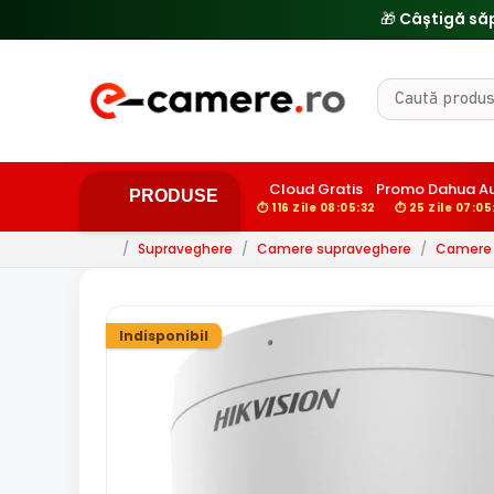
Cloud Gratis
Promo Dahua Au
PRODUSE
⏱ 116 Zile 08:05:31
⏱ 25 Zile 07:05:
/
Supraveghere
/
Camere supraveghere
/
Camere d
Indisponibil