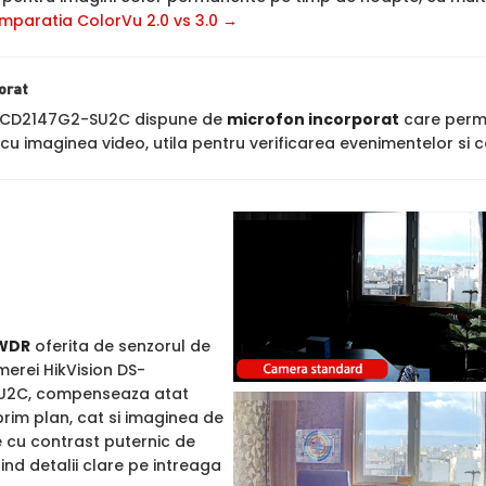
mparatia ColorVu 2.0 vs 3.0 →
orat
-2CD2147G2-SU2C dispune de
microfon incorporat
care permit
cu imaginea video, utila pentru verificarea evenimentelor si c
WDR
oferita de senzorul de
merei HikVision DS-
U2C, compenseaza atat
rim plan, cat si imaginea de
e cu contrast puternic de
rind detalii clare pe intreaga