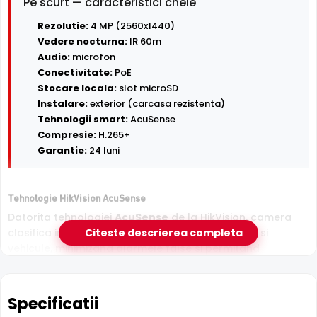
Pe scurt — caracteristici cheie
Rezolutie:
4 MP (2560x1440)
Vedere nocturna:
IR 60m
Audio:
microfon
Conectivitate:
PoE
Stocare locala:
slot microSD
Instalare:
exterior (carcasa rezistenta)
Tehnologii smart:
AcuSense
Compresie:
H.265+
Garantie:
24 luni
Tehnologie HikVision AcuSense
Datorita tehnologiei
AcuSense
de la HikVision, camera
clasifica inteligent tintele detectate in persoane si
Citeste descrierea completa
vehicule, minimizand alarmele false si permitand
cautarea rapida in inregistrari dupa tipul de obiect.
Specificatii