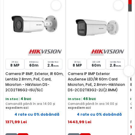
P
FILTRU IR MECANIC (ICR / IR Cut Fillter)
Camera HIKVISION DS-2CD2T46G2-ISU/SL2C are un filtru
IR Mecanic autoretractabil ce filtreaza lumina in infrarosu
pe timpul zilei, pentru a evita anumitele defecte de
afisare a culorilor, iar pe timpul noptii acesta este retras
pentru a permite luminii in infrarosu sa treaca,
25 fps
Infrarosu
lentila fixa
20 fps
LED si IR
lentila fixa
8 MP
60m
2.8
8 MP
60m
2.8
mm
mm
imbunatatind vizibilitatea camerei in modul alb/negru.
Camera IP 8MP, Exterior, IR 60m,
Camera IP 8MP Exterior
Ca
Lentila 2.8mm, PoE, Card,
AcuSense LED/IR 60m Card
Ex
Microfon - HikVision DS-
Microfon, PoE, 2.8mm-HikVision
80
2CD2T86G2-ISU/SLC
DS-2CD2T83G2-2LI(2.8MM)
Hi
2
In stoc
: 4 buc
In stoc
: 46 buc
In
Comandă până în ora 14:00 și
Comandă până în ora 14:00 și
Co
expediem azi
expediem azi
ex
4 rate cu 0% dobândă
4 rate cu 0% dobândă
1371
,99
Lei
1443
,99
Lei
PR
1