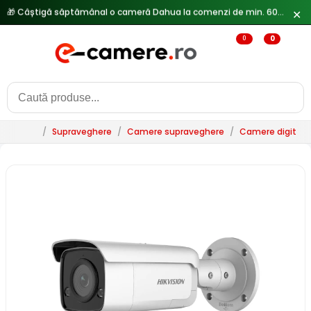
✕
🔥
Reduceri de pana la 25% doar in luna iulie → Vezi ofertele
0
0
/
Supraveghere
/
Camere supraveghere
/
Camere digitale 