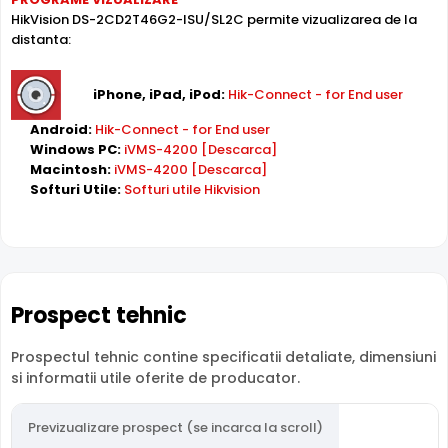
Compresie H.265+
HikVision DS-2CD2T46G2-ISU/SL2C permite vizualizarea de la
Cu compresia
H.265+
, HikVision DS-2CD2T46G2-ISU/SL2C
distanta:
reduce spatiul de stocare cu pana la 70% fata de H.264,
pastrandu-si aceeasi calitate a imaginii. Economie
iPhone, iPad, iPod:
Hik-Connect - for End user
majora pe hard disk si banda de retea.
Android:
Hik-Connect - for End user
Windows PC:
iVMS-4200 [Descarca]
Protectie Exterior
Macintosh:
iVMS-4200 [Descarca]
HikVision DS-2CD2T46G2-ISU/SL2C este proiectata pentru
Softuri Utile:
Softuri utile Hikvision
montaj exterior, cu carcasa din
Metal
rezistenta la
intemperii si interval de operare intre -30°C si 60°C.
Protectie Antivandal
Datorita carcasei metalice si a formatului compact Cu
Prospect tehnic
picior, HikVision DS-2CD2T46G2-ISU/SL2C ofera rezistenta
sporita la vandalism, ideala pentru zone publice sau cu
Prospectul tehnic contine specificatii detaliate, dimensiuni
risc de deteriorare intentionata.
si informatii utile oferite de producator.
Intrari/Iesiri de Alarma
Previzualizare prospect (se incarca la scroll)
HikVision DS-2CD2T46G2-ISU/SL2C dispune de intrari si