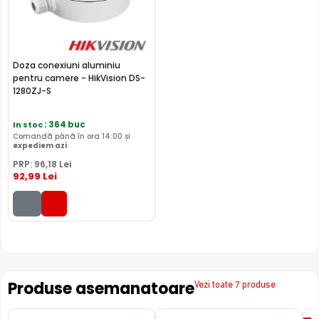
folosita pentru conectarea unui releu extern (detector
prezenta, contact magnetic, etc), ce poate actiona
mutarea camerei in anumite preseturi, activarea
inregistrarii, activarea unei iesiri de alarma sau multe
Doza conexiuni aluminiu
altele.
pentru camere - HikVision DS-
1280ZJ-S
In stoc
: 364 buc
Comandă până în ora 14:00 și
expediem azi
PRP:
96
,18
Lei
92
,99
Lei
Produse asemanatoare
Vezi toate 7 produse