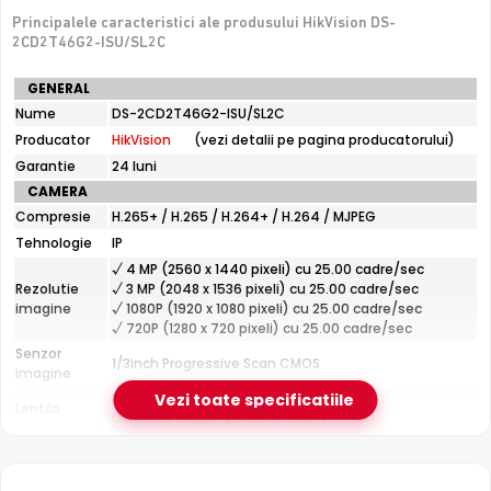
Principalele caracteristici ale produsului HikVision DS-
2CD2T46G2-ISU/SL2C
Specificatii
GENERAL
tehnice
Infrarosu 60m
Nume
DS-2CD2T46G2-ISU/SL2C
HikVision
HikVision DS-2CD2T46G2-ISU/SL2C dispune de iluminare
Producator
HikVision
(vezi detalii pe pagina producatorului)
DS-
infrarosu cu raza de actiune de pana la
60 metri
, oferind
2CD2T46G2-
Garantie
24 luni
vizibilitate clara pe intuneric total. LED-urile IR sunt
ISU/SL2C
CAMERA
invizibile ochiului uman si nu deranjeaza.
Compresie
H.265+ / H.265 / H.264+ / H.264 / MJPEG
Tehnologie
IP
√ 4 MP (2560 x 1440 pixeli) cu 25.00 cadre/sec
Rezolutie
√ 3 MP (2048 x 1536 pixeli) cu 25.00 cadre/sec
imagine
√ 1080P (1920 x 1080 pixeli) cu 25.00 cadre/sec
√ 720P (1280 x 720 pixeli) cu 25.00 cadre/sec
Senzor
1/3inch Progressive Scan CMOS
imagine
Fixa
Vezi toate specificatiile
Lentila
Distanta focala: 2.8 mm(103.0°)
Pana la 60 metri (pentru vizualizarea pe timpul
Infrarosu
noptii)
CARCASA