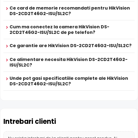
Ce card de memorie recomandati pentru HikVision
DS-2CD2T46G2-ISU/SL2C?
Cum ma conectez la camera HikVision DS-
2CD2T46G2-ISU/SL2C de pe telefon?
Ce garantie are HikVision DS-2CD2T46G2-ISU/SL2C?
Ce alimentare necesita HikVision DS-2CD2T46G2-
ISU/SL2C?
Unde pot gasi specificatiile complete ale HikVision
DS-2CD2T46G2-ISU/SL2C?
Intrari Audio
Camera HikVision DS-2CD2T46G2-ISU/SL2C are intrari
audio, la care puteti conecta microfoane, permitand
supravegherea audio de la distanta, de pe PC sau chiar
telefonul mobil.
Intrebari clienti
Alimentare PoE