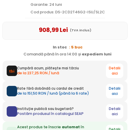
Garantie: 24 luni
Cod produs: DS-2CD2T46G2-ISU/SL2C
908
,99
Lei
(TVA inclus)
In stoc
: 5 buc
Comandă până în ora 14:00 și
expediem
luni
Detalii
Cumpără acum, plătește mai târziu
de la 237,25 RON / lună
aici
Detalii
Rate fără dobândă cu cardul de credit
de la 151,50 RON / lună (până la 6 rate)
aici
Detalii
Instituție publică sau bugetară?
Postăm produsul în catalogul SEAP
aici
Acest produs te înscrie
automat
în
Detalii