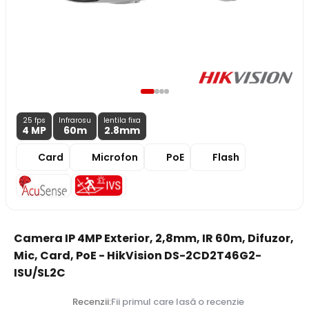
25 fps
Infrarosu
lentila fixa
4 MP
60m
2.8
mm
Card
Microfon
PoE
Flash
Camera IP 4MP Exterior, 2,8mm, IR 60m, Difuzor,
Mic, Card, PoE - HikVision DS-2CD2T46G2-
ISU/SL2C
Recenzii:
Fii primul care lasă o recenzie