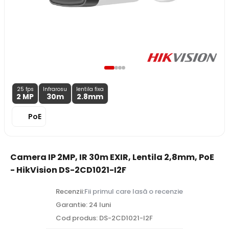
25 fps
Infrarosu
lentila fixa
2 MP
30m
2.8
mm
PoE
Camera IP 2MP, IR 30m EXIR, Lentila 2,8mm, PoE
- HikVision DS-2CD1021-I2F
Recenzii:
Fii primul care lasă o recenzie
Garantie: 24 luni
Cod produs: DS-2CD1021-I2F