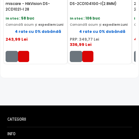
miscare - HikVision DS-
DS-2CD1041G0-I(2.8MM)
2,
2CD1021-I 28
2C
In stoc
: 58 buc
In stoc
: 106 buc
In
Comandă acum și
expediem Luni
Comandă acum și
expediem Luni
Co
4 rate cu 0% dobândă
4 rate cu 0% dobândă
243
,99
Lei
4
PRP:
349
,77
Lei
336
,99
Lei
CATEGORII
INFO