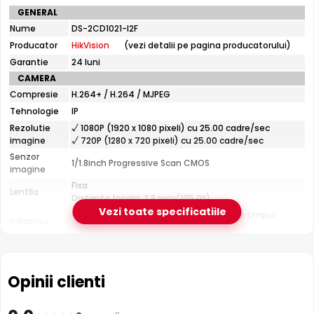
Specificatii
GENERAL
curtea si exteriorul casei; instalari profesionale cu
tehnice
Nume
DS-2CD1021-I2F
cablare UTP structurata.
HikVision
Producator
HikVision
(vezi detalii pe pagina producatorului)
DS-
2CD1021-
Garantie
24 luni
I2F
CAMERA
Compresie
H.264+ / H.264 / MJPEG
Tehnologie
IP
Rezolutie
√ 1080P (1920 x 1080 pixeli) cu 25.00 cadre/sec
imagine
√ 720P (1280 x 720 pixeli) cu 25.00 cadre/sec
Senzor
Infrarosu 30m
1/1.8inch Progressive Scan CMOS
imagine
HikVision DS-2CD1021-I2F dispune de iluminare infrarosu
Fixa
Lentila
cu raza de actiune de pana la
30 metri
, oferind vizibilitate
Distanta focala: 2.8 mm(105.0°)
clara pe intuneric total. LED-urile IR sunt invizibile ochiului
Vezi toate specificatiile
Pana la 30 metri (pentru vizualizarea pe timpul
Infrarosu
uman si nu deranjeaza.
noptii)
CARCASA
Format
Cu picior
Protectie
Exterior
Opinii clienti
Material
Plastic
Carcasa