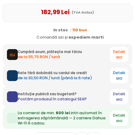
182
,99
Lei
(TVA inclus)
In stoc
: 110 buc
Comandă azi și
expediem
marti
Detalii
Cumpără acum, plătește mai târziu
de la 55,75 RON / lună
aici
Detalii
Rate fără dobândă cu cardul de credit
de la 30,50 RON / lună (până la 6 rate)
aici
Detalii
Instituție publică sau bugetară?
Postăm produsul în catalogul SEAP
aici
La comenzi de min.
600 lei
intri automat în
Detalii
extragerea săptămânală — 2 camere Dahua
aici
Wi-Fi 6 cadou.