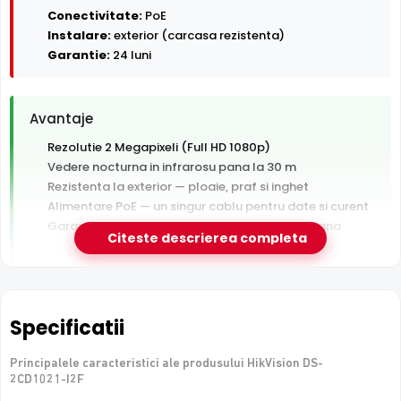
Conectivitate:
PoE
Instalare:
exterior (carcasa rezistenta)
Garantie:
24 luni
Avantaje
Rezolutie 2 Megapixeli (Full HD 1080p)
Vedere nocturna in infrarosu pana la 30 m
Rezistenta la exterior — ploaie, praf si inghet
Alimentare PoE — un singur cablu pentru date si curent
Garantie 24 luni si suport tehnic gratuit in romana
Citeste descrierea completa
De luat in calcul
Nu are slot de card — inregistrarea necesita un NVR sau
server
Specificatii
Fara microfon/difuzor — nu inregistreaza audio
Principalele caracteristici ale produsului HikVision DS-
2CD1021-I2F
e-Camere.ro recomanda acest produs pentru: