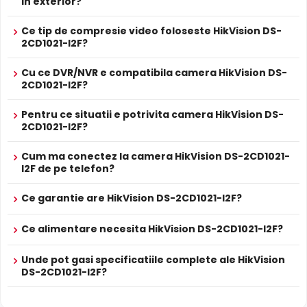
in exterior?
POE
NVR sau Switch POE
PROSPECT PRODUCATOR
Ce tip de compresie video foloseste HikVision DS-
Prospect
2CD1021-I2F?
HikVision DS-2CD1021-I2F
tehnic
Cu ce DVR/NVR e compatibila camera HikVision DS-
* Specificatiile tehnice ale produsului HikVision DS-2CD1021-I2F au
2CD1021-I2F?
caracter informativ.
Pentru ce situatii e potrivita camera HikVision DS-
2CD1021-I2F?
BLC (Compensare Lumina)
Cum ma conectez la camera HikVision DS-2CD1021-
Functia
BLC
(Backlight Compensation) cu care este
I2F de pe telefon?
dotata camera HikVision DS-2CD1021-I2F, permite ca
obiectele aflate pe un fundal foarte luminos (de exemplu,
Ce garantie are HikVision DS-2CD1021-I2F?
in dreptul unei ferestre sau a unei usi de acces) sa fie
vizibile.
Ce alimentare necesita HikVision DS-2CD1021-I2F?
Unde pot gasi specificatiile complete ale HikVision
Alimentare PoE
DS-2CD1021-I2F?
HikVision DS-2CD1021-I2F suporta alimentare
Power over
Ethernet (PoE)
, primind atat date cat si alimentare prin
acelasi cablu de retea. Simplifica instalarea semnificativ,