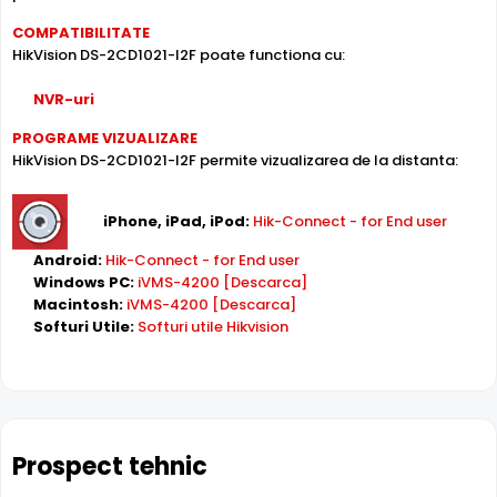
carcasa din plastic, de tip "cu picior".
COMPATIBILITATE
HikVision DS-2CD1021-I2F poate functiona cu:
INFRAROSU pana la 30 metri
Poate oferi imagini pe timpul noptii sau in conditii de
NVR-uri
iluminare scazuta, de la o distanta de pana la 30 metri,
DS-2CD1021-I2F fiind dotata cu un iluminator in infrarosu
PROGRAME VIZUALIZARE
cu LED-uri IR.
HikVision DS-2CD1021-I2F permite vizualizarea de la distanta:
iPhone, iPad, iPod:
Hik-Connect - for End user
Android:
Hik-Connect - for End user
Windows PC:
iVMS-4200 [Descarca]
Macintosh:
iVMS-4200 [Descarca]
Softuri Utile:
Softuri utile Hikvision
LENTILA FIXA
Camera HIKVISION DS-2CD1021-I2F
are o lentila ce ofera
un unghi fix de vizualizare, ce nu poate fi reglat in
momentul instalarii acesteia, fiind pretabila in
Prospect tehnic
supravegherea generala a zonelor. Distanta focala este