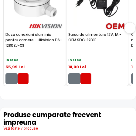
Doza conexiuni aluminiu
Sursa de alimentare 12V, 1A -
Ca
pentru camere - HikVision DS-
OEM SDC-12D1E
me
1280ZJ-XS
Da
In stoc
In stoc
In
55
,99
Lei
18
,00
Lei
1
,
BLC (Backlight Compensation)
Functia BLC (compensarea luminii din spate) cu care este
dotata camera de supraveghere video HIKVISION DS-
2CD1021-I2F, permite ca obiectele aflate pe un fundal
foarte luminos, de exemplu, in dreptul unei ferestre sau a
Produse cumparate frecvent
unei usi de acces, care in mod normal apar foarte
impreuna
intunecate, sa fie vizibile, insa fundalul devine
Vezi toate 7 produse
suprasaturat (foarte alb).