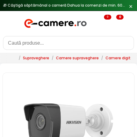
✕
🔥
Reduceri de pana la 25% doar in luna iulie → Vezi ofertele
0
0
/
Supraveghere
/
Camere supraveghere
/
Camere digitale 