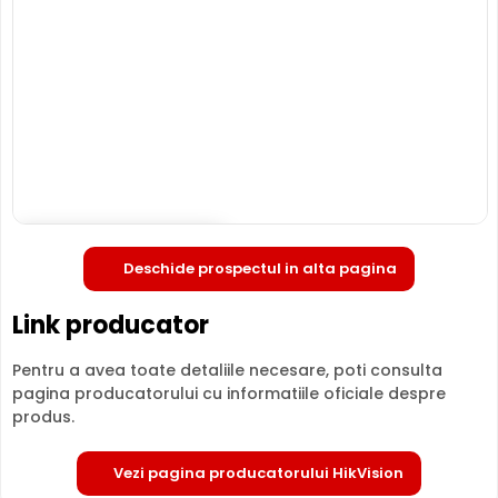
de 2 Megapixeli, oferita de un senzor de imagine 1/2.8inch
Progressive Scan CMOS. Camera poate fi instalata
atat in
interior, cat si in exterior
(-30° ... 60° C), avand o
carcasa din metal, de tip "cu picior".
INFRAROSU pana la 80 metri
Poate oferi imagini pe timpul noptii sau in conditii de
iluminare scazuta, de la o distanta de pana la 80 metri,
DS-2CD2T26G2-4I 2C fiind dotata cu un iluminator in
infrarosu cu LED-uri IR.
Deschide in fullscreen
Deschide prospectul in alta pagina
Link producator
Pentru a avea toate detaliile necesare, poti consulta
pagina producatorului cu informatiile oficiale despre
produs.
LENTILA FIXA
Vezi pagina producatorului HikVision
Camera HIKVISION DS-2CD2T26G2-4I 2C
are o lentila ce