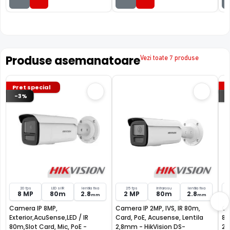
Produse asemanatoare
Vezi toate 7 produse
Pret special
P
-3%
FILTRU IR MECANIC (ICR / IR Cut Fillter)
20 fps
LED si IR
lentila fixa
25 fps
Infrarosu
lentila fixa
8 MP
80m
2.8
2 MP
80m
2.8
mm
mm
Camera HIKVISION DS-2CD2T26G2-4I 2C are un filtru IR
Camera IP 8MP,
Camera IP 2MP, IVS, IR 80m,
Ca
Mecanic autoretractabil ce filtreaza lumina in infrarosu
Exterior,AcuSense,LED / IR
Card, PoE, Acusense, Lentila
80
pe timpul zilei, pentru a evita anumitele defecte de
80m,Slot Card, Mic, PoE -
2,8mm - HikVision DS-
2.