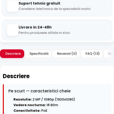
Suport tehnic gratuit
Consiliere telefonica de la specialistii nostri
Livrare in 24-48h
Pentru produsele aflate in stoc
Descriere
Specificatii
Recenzii (0)
FAQ (13)
Int
Descriere
Pe scurt — caracteristici cheie
Rezolutie:
2 MP / 1080p (1920x1080)
Vedere nocturna:
IR 80m
Conectivitate:
PoE