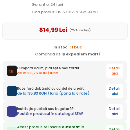
Garantie: 24 luni
Cod produs: DS-2CD2T26G2-4I 2C
814
,99
Lei
(TVA inclus)
In stoc
: 1 buc
Comandă azi și
expediem
marti
Detalii
Cumpără acum, plătește mai târziu
de la 213,75 RON / lună
aici
Detalii
Rate fără dobândă cu cardul de credit
de la 135,83 RON / lună (până la 6 rate)
aici
Detalii
Instituție publică sau bugetară?
Postăm produsul în catalogul SEAP
aici
Acest produs te înscrie
automat
în
Detalii