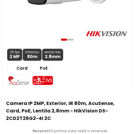
25 fps
Infrarosu
lentila fixa
2 MP
80m
2.8
mm
Card
PoE
Camera IP 2MP, Exterior, IR 80m, AcuSense,
Card, PoE, Lentila 2,8mm - HikVision DS-
2CD2T26G2-4I 2C
Recenzii:
Fii primul care lasă o recenzie