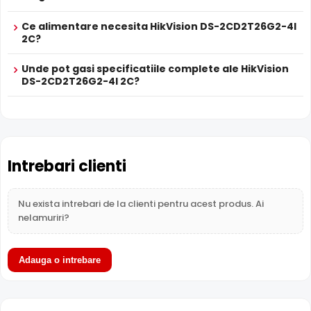
Functia
TRUE WDR
oferita de senzorul de imagine al
Ce alimentare necesita HikVision DS-2CD2T26G2-4I
camerei HikVision DS-2CD2T26G2-4I 2C, compenseaza
2C?
atat imaginea din prim plan, cat si imaginea de fundal, in
zone cu contrast puternic de iluminare, oferind detalii
Unde pot gasi specificatiile complete ale HikVision
clare pe intreaga scena.
DS-2CD2T26G2-4I 2C?
Intrebari clienti
Nu exista intrebari de la clienti pentru acest produs. Ai
nelamuriri?
Adauga o intrebare
Alimentare PoE