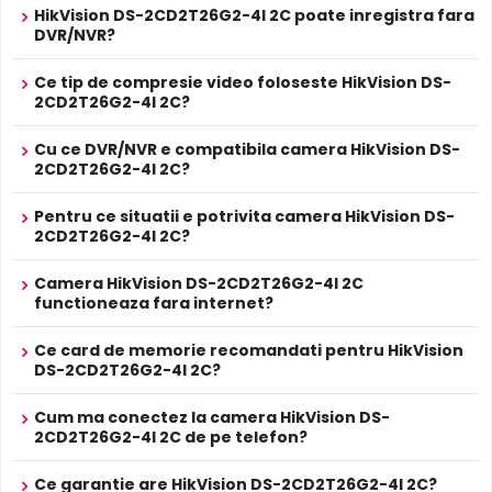
zilei, pentru a evita defectele de culoare, iar pe timpul
HikVision DS-2CD2T26G2-4I 2C poate inregistra fara
PROSPECT PRODUCATOR
noptii acesta este retras pentru a permite luminii IR sa
DVR/NVR?
Prospect
treaca, imbunatatind vizibilitatea.
HikVision DS-2CD2T26G2-4I 2C
tehnic
Ce tip de compresie video foloseste HikVision DS-
2CD2T26G2-4I 2C?
* Specificatiile tehnice ale produsului HikVision DS-2CD2T26G2-4I 2C au
caracter informativ.
Cu ce DVR/NVR e compatibila camera HikVision DS-
2CD2T26G2-4I 2C?
Pentru ce situatii e potrivita camera HikVision DS-
2CD2T26G2-4I 2C?
Camera HikVision DS-2CD2T26G2-4I 2C
functioneaza fara internet?
Infrarosu Inteligent (Smart IR)
HikVision DS-2CD2T26G2-4I 2C este dotata cu functia
Ce card de memorie recomandati pentru HikVision
Infrarosu Inteligent
(Smart IR), ce regleaza automat
DS-2CD2T26G2-4I 2C?
intensitatea iluminatorului in infrarosu in functie de
distanta obiectului, eliminand riscul de suprasaturare a
Cum ma conectez la camera HikVision DS-
imaginii la distante mici.
2CD2T26G2-4I 2C de pe telefon?
Ce garantie are HikVision DS-2CD2T26G2-4I 2C?
True WDR