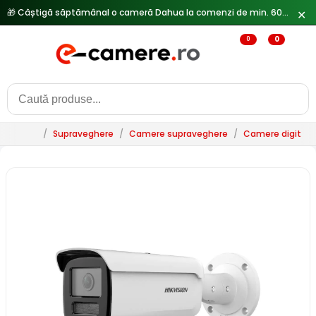
🎁 Câștigă săptămânal o cameră Dahua la comenzi de min. 600 lei —
✕
0
0
/
Supraveghere
/
Camere supraveghere
/
Camere digitale 