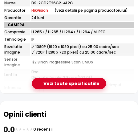
tehnice
Nume
DS-2CD2T26G2-4I 2C
HikVision
e-Camere.ro recomanda acest produs pentru:
Producator
HikVision
(vezi detalii pe pagina producatorului)
DS-
2CD2T26G2-
perimetre mari: curti, depozite, spatii industriale;
Garantie
24 luni
4I
instalari profesionale cu cablare UTP structurata.
CAMERA
2C
Compresie
H.265+ / H.265 / H.264+ / H.264 / MJPEG
Tehnologie
IP
Tehnologie HikVision AcuSense
Rezolutie
√ 1080P (1920 x 1080 pixeli) cu 25.00 cadre/sec
Datorita tehnologiei
AcuSense
de la HikVision, camera
imagine
√ 720P (1280 x 720 pixeli) cu 25.00 cadre/sec
clasifica inteligent tintele detectate in persoane si
Senzor
1/2.8inch Progressive Scan CMOS
imagine
vehicule, minimizand alarmele false si permitand
Fixa
cautarea rapida in inregistrari dupa tipul de obiect.
Lentila
Distanta focala: 2.8 mm(107.0°)
Vezi toate specificatiile
Pana la 80 metri (pentru vizualizarea pe timpul
Infrarosu
noptii)
CARCASA
Format
Cu picior
Protectie
Exterior
Opinii clienti
Material
Metal
Carcasa
Infrarosu 80m
0.0
0 recenzii
Temperatura
(-30° ... 60°) Celsius
HikVision DS-2CD2T26G2-4I 2C dispune de iluminare