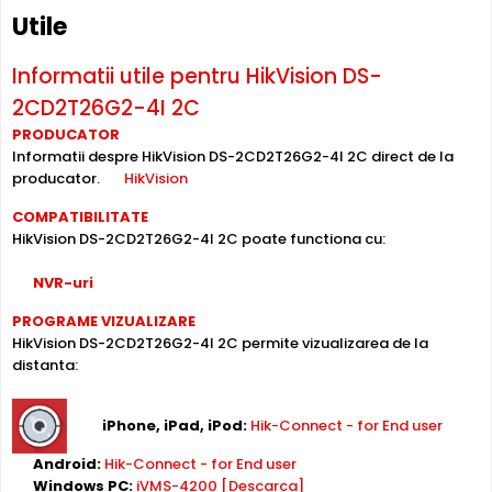
HikVision DS-2CD2T26G2-4I 2C suporta alimentare
Power
Utile
over Ethernet (PoE)
, primind atat date cat si alimentare
prin acelasi cablu de retea. Simplifica instalarea
Informatii utile pentru HikVision DS-
semnificativ, eliminand necesitatea unui cablu de
2CD2T26G2-4I 2C
alimentare separat.
PRODUCATOR
Informatii despre HikVision DS-2CD2T26G2-4I 2C direct de la
Inregistrare pe Card
producator.
HikVision
HikVision DS-2CD2T26G2-4I 2C dispune de
slot card
COMPATIBILITATE
microSD
incorporat, permitand inregistrarea locala
HikVision DS-2CD2T26G2-4I 2C poate functiona cu:
direct pe camera. Utila ca backup sau pentru instalari
fara DVR/NVR.
NVR-uri
PROGRAME VIZUALIZARE
Lentila Fixa
HikVision DS-2CD2T26G2-4I 2C permite vizualizarea de la
Camera HikVision DS-2CD2T26G2-4I 2C are o
lentila fixa
distanta:
ce ofera un unghi fix de vizualizare, ce nu poate fi reglat in
momentul instalarii, fiind pretabila in supravegherea
generala a zonelor. Distanta focala este de 2.8 mm.
iPhone, iPad, iPod:
Hik-Connect - for End user
Android:
Hik-Connect - for End user
Compresie H.265+
Windows PC:
iVMS-4200 [Descarca]