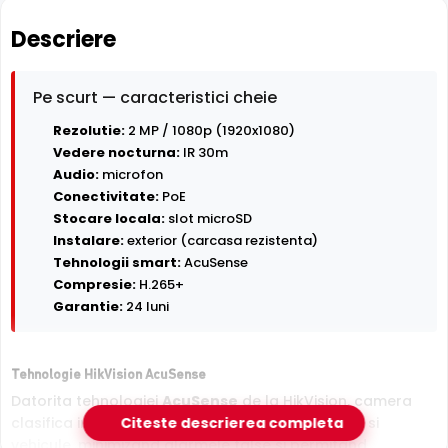
Descriere
Pe scurt — caracteristici cheie
Rezolutie:
2 MP / 1080p (1920x1080)
Vedere nocturna:
IR 30m
Audio:
microfon
Conectivitate:
PoE
Stocare locala:
slot microSD
Instalare:
exterior (carcasa rezistenta)
Tehnologii smart:
AcuSense
Compresie:
H.265+
Garantie:
24 luni
Tehnologie HikVision AcuSense
Datorita tehnologiei
AcuSense
de la HikVision, camera
clasifica inteligent tintele detectate in persoane si
Citeste descrierea completa
vehicule, minimizand alarmele false si permitand