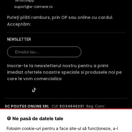
WhatsApp
In general, camerele de supraveghere video cu infrarosu,
suport@e-camere.ro
au ca specificatie distanta maxima aproximativa la care
Puteți plăti ramburs, prin OP sau online cu cardul.
"bate" iluminatorul in infrarosu, insa daca o persoana se
Acceptăm:
afla la o distanta mult mai mica decat aceasta, exista
riscul ca imaginea sa fie suprasaturata (foarte alba).
Astfel, pentru a elimina acesta situatie, camera de
NEWSLETTER
supraveghere video HIKVISION DS-2CD1123G2-IUF28, este
dotata cu functia Infrarosu Inteligent (Smart IR).
Inscrie-te la newsletterul nostru pentru a primi
imediat ofertele noastre speciale si produsele noi pe
care le vom comercializa
SC POLITES ONLINE SRL
· CUI:
RO34846331
· Reg. Com.:
J2015001227161
· Capital social: 200 RON · Sediu: Str. Petrache
Poenaru, Nr. 1, Craiova, Jud. Dolj ·
Contactează-ne
·
Service produs
🍪 Ne pasă de datele tale
Alte functii
Folosim cookie-uri pentru a face site-ul să funcționeze, a-l