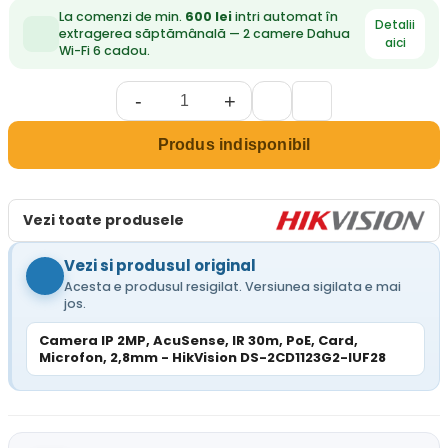
La comenzi de min.
600 lei
intri automat în
Detalii
extragerea săptămânală — 2 camere Dahua
aici
Wi-Fi 6 cadou.
-
+
Produs indisponibil
Vezi toate produsele
Vezi si produsul original
Acesta e produsul resigilat. Versiunea sigilata e mai
jos.
Camera IP 2MP, AcuSense, IR 30m, PoE, Card,
Microfon, 2,8mm - HikVision DS-2CD1123G2-IUF28