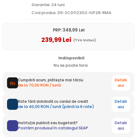
Garantie: 24 luni
Cod produs: DS-2CD1123G2-IUF28-RMA
PRP:
348
,99
Lei
239
,99
Lei
(TVA inclus)
Indisponibil
Nu se poate livra.
Detalii
Cumpără acum, plătește mai târziu
de la 70,00 RON / lună
aici
Detalii
Rate fără dobândă cu cardul de credit
de la 40,00 RON / lună (până la 6 rate)
aici
Detalii
Instituție publică sau bugetară?
Postăm produsul în catalogul SEAP
aici