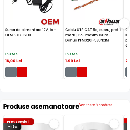
acoperita de aceasta camera, fiind dotata cu un
microfon incorporat, ajutand la identificarea unor
zgomote suspecte, fara a fi nevoie sa va deplasati in
locatia respectiva, eliminand astfel un pericol destul de
Sursa de alimentare 12V, 1A -
Cablu UTP CAT 5e, cupru, pret 1
Ca
mare.
OEM SDC-12D1E
metru, PoE maxim 160m -
in
Dahua PFM920I-5EUNx1M
pe
6U
In stoc
In stoc
In
18
,00
Lei
1
,99
Lei
2
,
Produse asemanatoare
Vezi toate 8 produse
Pret special
P
-46%