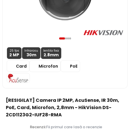
25 fps
Infrarosu
lentila fixa
2 MP
30m
2.8
mm
Card
Microfon
PoE
[RESIGILAT] Camera IP 2MP, AcuSense, IR 30m,
PoE, Card, Microfon, 2,8mm - HikVision DS-
2CD1123G2-IUF28-RMA
Recenzii:
Fii primul care lasă o recenzie