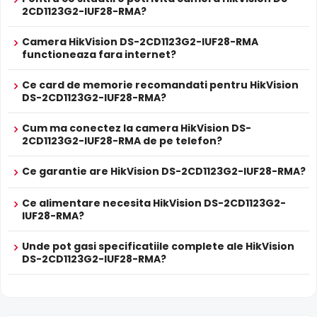
2CD1123G2-IUF28-RMA?
Camera HikVision DS-2CD1123G2-IUF28-RMA
BLC (Compensare Lumina)
functioneaza fara internet?
Functia
BLC
(Backlight Compensation) cu care este
dotata camera HikVision DS-2CD1123G2-IUF28-RMA,
Ce card de memorie recomandati pentru HikVision
permite ca obiectele aflate pe un fundal foarte luminos
DS-2CD1123G2-IUF28-RMA?
(de exemplu, in dreptul unei ferestre sau a unei usi de
acces) sa fie vizibile.
Cum ma conectez la camera HikVision DS-
2CD1123G2-IUF28-RMA de pe telefon?
Microfon Incorporat
Ce garantie are HikVision DS-2CD1123G2-IUF28-RMA?
HikVision DS-2CD1123G2-IUF28-RMA dispune de
microfon
incorporat
care permite inregistrarea audio in timp real.
Ce alimentare necesita HikVision DS-2CD1123G2-
Sunetul se sincronizeaza cu imaginea video, utila pentru
IUF28-RMA?
verificarea evenimentelor si conversatiilor din zona
monitorizata.
Unde pot gasi specificatiile complete ale HikVision
DS-2CD1123G2-IUF28-RMA?
Alimentare PoE
HikVision DS-2CD1123G2-IUF28-RMA suporta alimentare
Power over Ethernet (PoE)
, primind atat date cat si