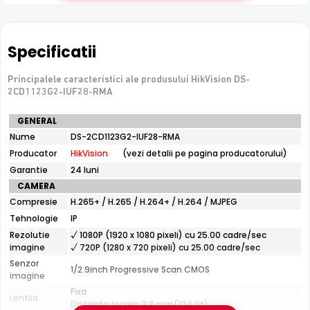
cautarea rapida in inregistrari dupa tipul de obiect.
Specificatii
Principalele caracteristici ale produsului HikVision DS-
2CD1123G2-IUF28-RMA
Specificatii
GENERAL
tehnice
Infrarosu 30m
Nume
DS-2CD1123G2-IUF28-RMA
HikVision
HikVision DS-2CD1123G2-IUF28-RMA dispune de iluminare
Producator
HikVision
(vezi detalii pe pagina producatorului)
DS-
infrarosu cu raza de actiune de pana la
30 metri
, oferind
2CD1123G2-
Garantie
24 luni
vizibilitate clara pe intuneric total. LED-urile IR sunt
IUF28-
CAMERA
RMA
invizibile ochiului uman si nu deranjeaza.
Compresie
H.265+ / H.265 / H.264+ / H.264 / MJPEG
Tehnologie
IP
Rezolutie
√ 1080P (1920 x 1080 pixeli) cu 25.00 cadre/sec
imagine
√ 720P (1280 x 720 pixeli) cu 25.00 cadre/sec
Senzor
1/2.9inch Progressive Scan CMOS
imagine
Fixa
Lentila
Distanta focala: 2.8 mm(104.0°)