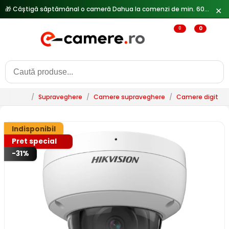
✕
🔥
Reduceri de pana la 25% doar in luna iulie → Vezi ofertele
0
0
/
Supraveghere
/
Camere supraveghere
/
Camere digitale 
Indisponibil
Pret special
-31%