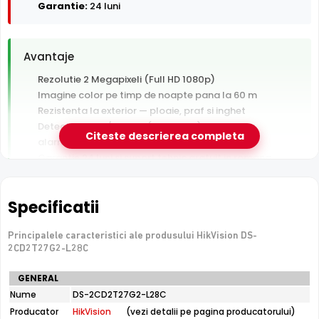
Garantie:
24 luni
Avantaje
Rezolutie 2 Megapixeli (Full HD 1080p)
Imagine color pe timp de noapte pana la 60 m
Rezistenta la exterior — ploaie, praf si inghet
Detectie AI om/vehicul (AcuSense) — filtreaza
Citeste descrierea completa
alarmele false
Garantie 24 luni si suport tehnic gratuit in romana
De luat in calcul
Specificatii
Nu are slot de card — inregistrarea necesita un NVR sau
server
Principalele caracteristici ale produsului HikVision DS-
Fara PoE — necesita sursa de alimentare separata
2CD2T27G2-L28C
langa camera
Specificatii
GENERAL
Fara microfon/difuzor — nu inregistreaza audio
tehnice
Nume
DS-2CD2T27G2-L28C
HikVision
Producator
HikVision
(vezi detalii pe pagina producatorului)
DS-