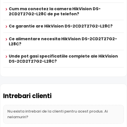
HikVision DS-2CD2T27G2-L28C
tehnic
Cum ma conectez la camera HikVision DS-
2CD2T27G2-L28C de pe telefon?
* Specificatiile tehnice ale produsului HikVision DS-2CD2T27G2-L28C au
caracter informativ.
Ce garantie are HikVision DS-2CD2T27G2-L28C?
Ce alimentare necesita HikVision DS-2CD2T27G2-
Infrarosu Inteligent (Smart IR)
L28C?
HikVision DS-2CD2T27G2-L28C este dotata cu functia
Infrarosu Inteligent
(Smart IR), ce regleaza automat
Unde pot gasi specificatiile complete ale HikVision
intensitatea iluminatorului in infrarosu in functie de
DS-2CD2T27G2-L28C?
distanta obiectului, eliminand riscul de suprasaturare a
imaginii la distante mici.
True WDR
Functia
TRUE WDR
oferita de senzorul de imagine al
Intrebari clienti
camerei HikVision DS-2CD2T27G2-L28C, compenseaza
atat imaginea din prim plan, cat si imaginea de fundal, in
Nu exista intrebari de la clienti pentru acest produs. Ai
zone cu contrast puternic de iluminare, oferind detalii
nelamuriri?
clare pe intreaga scena.