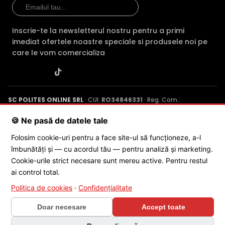
Compara cu produse asemanatoare
Tabel comparativ generat automat pe baza categoriei si
features.
Inscrie-te la newsletterul nostru pentru a primi
imediat ofertele noastre speciale si produsele noi pe
Comparatie HikVision DS-2CD2T27G2-L28C vs 3 
care le vom comercializa
HikVision DS-
HikVision DS-
HikV
Caracteristica
2CD2T27G2-L28C
2CD2T83G2-
2CD2
(acest produs)
2LI(2.8MM)
4LI-
SC POLITES ONLINE SRL
· CUI:
RO34846331
· Reg. Com.:
Pret
1.060 lei
1.444 lei
1.497 
J2015001227161
· Capital social: 200 RON · Sediu: Str. Petrache
Poenaru, Nr. 1, Craiova, Jud. Dolj ·
Contactează-ne
·
Service produs
🍪 Ne pasă de datele tale
Rezolutie
2 MP/1080p
8 MP
8 MP
Folosim cookie-uri pentru a face site-ul să funcționeze, a-l
Vedere
IR 60m + LED
IR 80
LED 60m
îmbunătăți și — cu acordul tău — pentru analiză și marketing.
© 2026 SC POLITES ONLINE SRL
noaptea
60m
80m
Cookie-urile strict necesare sunt mereu active. Pentru restul
Conectivitate
Ethernet
PoE
PoE
ai control total.
Politica de cookies
·
Confidențialitate
Tehnologie
IP
IP
IP
Doar necesare
Accept toate
Garantie
24 luni
24 luni
24 lu