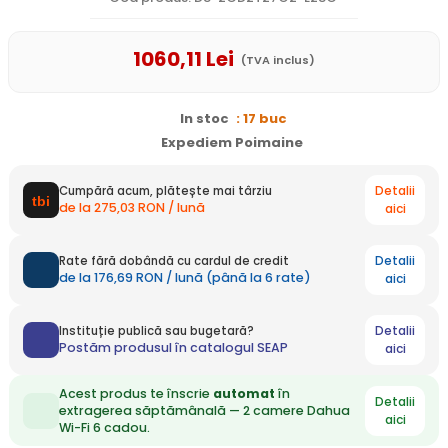
1060
,11
Lei
(TVA inclus)
In stoc
: 17 buc
Expediem Poimaine
Detalii
Cumpără acum, plătește mai târziu
de la 275,03 RON / lună
aici
Detalii
Rate fără dobândă cu cardul de credit
de la 176,69 RON / lună (până la 6 rate)
aici
Detalii
Instituție publică sau bugetară?
Postăm produsul în catalogul SEAP
aici
Acest produs te înscrie
automat
în
Detalii
extragerea săptămânală — 2 camere Dahua
aici
Wi-Fi 6 cadou.