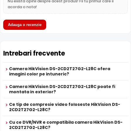
Nu exista opinii despre acest produs! Fii tu primul care ii
ColorVu, AcuSense, Functii IVS, ROI, Filtru IR Mecanic,
Functii
Infrarosu Inteligent, 3DNR, True WDR, BLC, HLC,
acorda o nota!
Imagine
ColorVu 2.0,
Slot Card
Nu
Adauga o recenzie
Wireless
Nu
Microfon
Nu
LPR
Nu
ANPR
Nu
Intrebari frecvente
Termala
Nu
Difuzor
Nu
Audio
Nu
Camera HikVision DS-2CD2T27G2-L28C ofera
Filtru IR Mecanic (ICR)
imagini color pe intuneric?
Alarma
Nu
HikVision DS-2CD2T27G2-L28C are un
filtru IR mecanic
Camera supraveghere Hikvision IP DS-2CD2T27G2-L
Alte functii
autoretractabil
ce filtreaza lumina in infrarosu pe timpul
Camera HikVision DS-2CD2T27G2-L28C poate fi
2.8mm C
montata in exterior?
zilei, pentru a evita defectele de culoare, iar pe timpul
ALIMENTARE
noptii acesta este retras pentru a permite luminii IR sa
12V DC / 9 W
Alimentare
Ce tip de compresie video foloseste HikVision DS-
treaca, imbunatatind vizibilitatea.
Sursa de alimentare NU este inclusa
2CD2T27G2-L28C?
Alimentare
Nu
POE
Cu ce DVR/NVR e compatibila camera HikVision DS-
PROSPECT PRODUCATOR
2CD2T27G2-L28C?
Prospect