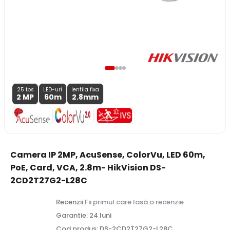
25 fps
LED-uri
lentila fixa
2 MP
60m
2.8
mm
Camera IP 2MP, AcuSense, ColorVu, LED 60m,
PoE, Card, VCA, 2.8m- HikVision DS-
2CD2T27G2-L28C
Recenzii:
Fii primul care lasă o recenzie
Garantie: 24 luni
Cod produs: DS-2CD2T27G2-L28C