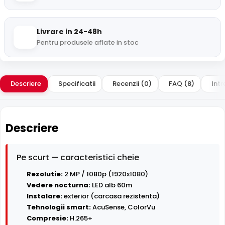
Livrare in 24-48h
Pentru produsele aflate in stoc
Descriere
Specificatii
Recenzii (0)
FAQ (8)
Intr
Descriere
Pe scurt — caracteristici cheie
Rezolutie:
2 MP / 1080p (1920x1080)
Vedere nocturna:
LED alb 60m
Instalare:
exterior (carcasa rezistenta)
Tehnologii smart:
AcuSense, ColorVu
Compresie:
H.265+