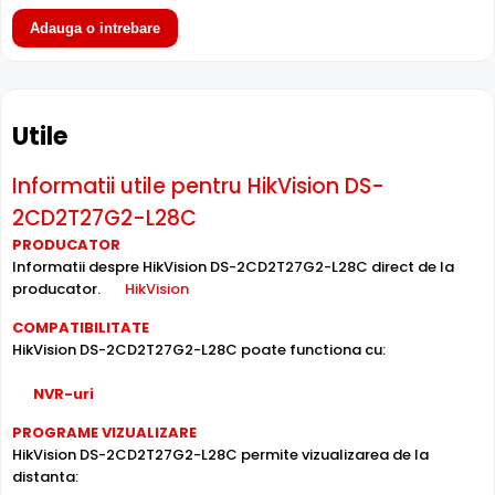
Adauga o intrebare
Utile
Informatii utile pentru HikVision DS-
2CD2T27G2-L28C
PRODUCATOR
Informatii despre HikVision DS-2CD2T27G2-L28C direct de la
producator.
HikVision
Lentila Fixa
COMPATIBILITATE
HikVision DS-2CD2T27G2-L28C poate functiona cu:
Camera HikVision DS-2CD2T27G2-L28C are o
lentila fixa
ce ofera un unghi fix de vizualizare, ce nu poate fi reglat in
NVR-uri
momentul instalarii, fiind pretabila in supravegherea
generala a zonelor. Distanta focala este de 2.8 mm.
PROGRAME VIZUALIZARE
HikVision DS-2CD2T27G2-L28C permite vizualizarea de la
distanta:
Compresie H.265+