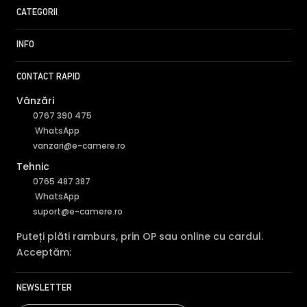
CATEGORII
INFO
CONTACT RAPID
Vânzări
0767 390 475
WhatsApp
vanzari@e-camere.ro
Alte functii
Tehnic
Camera supraveghere Hikvision IP DS-2CD2T27G2-L
0765 487 387
2.8mm C
WhatsApp
suport@e-camere.ro
* Imaginile, stocul si specificatiile tehnice pentru produsul HikVision DS-
2CD2T27G2-L28C au caracter informativ si pot contine erori sau
Puteți plăti ramburs, prin OP sau online cu cardul.
accesorii care nu sunt incluse in pachetul standard al produsului.
Acceptăm:
Acestea pot fi schimbate fara instiintare prealabila si nu constituie
obligativitate contractuala. Va stam oricand la dispozitie pentru
eventuale clarificari.
NEWSLETTER