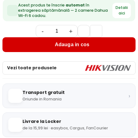
Acest produs te înscrie
automat
în
Detalii
extragerea săptămânală — 2 camere Dahua
aici
Wi-Fi 6 cadou.
-
+
Adauga in cos
Vezi toate produsele
Transport gratuit
›
Oriunde in Romania
Livrare la Locker
de la 15,99 lei · easybox, Cargus, FanCourier