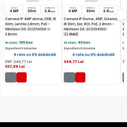
altele.
20 fps
Infrarosu
lentila fixa
20 fps
Infrarosu
lentila fixa
4 MP
30m
2.8
4 MP
30m
2.8
mm
mm
Camera IP 4MP dome, EXIR, IR
Camera IP Dome, 4MP, Exterior,
Ca
30m, Lentila 2,8mm, PoE -
IR 30m, Exir, ROI, PoE, 2.8mm -
30
HikVision DS-2CD1141G0-I-
HikVision DS-2CD1341G0-
Ac
2.8mm
I(2.8MM)
2C
In stoc
: 165 buc
In stoc
: 45 buc
In
Expediem Poimaine
Expediem Poimaine
Ex
4 rate cu 0% dobândă
4 rate cu 0% dobândă
349
,77
Lei
7
PRP:
349
,77
Lei
337
,99
Lei
FILTRU IR MECANIC (ICR / IR Cut Fillter)