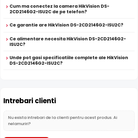
Se poate alimenta printr-un singur cablu UTP/FTP din
POE
Cum ma conectez la camera HikVision DS-
NVR sau Switch POE
2CD2146G2-ISU2C de pe telefon?
PROSPECT PRODUCATOR
Prospect
HikVision DS-2CD2146G2-ISU2C
Ce garantie are HikVision DS-2CD2146G2-ISU2C?
tehnic
Ce alimentare necesita HikVision DS-2CD2146G2-
* Specificatiile tehnice ale produsului HikVision DS-2CD2146G2-ISU2C au
ISU2C?
caracter informativ.
Unde pot gasi specificatiile complete ale HikVision
DS-2CD2146G2-ISU2C?
Intrari Audio
Camera HikVision DS-2CD2146G2-ISU2C are intrari audio,
la care puteti conecta microfoane, permitand
supravegherea audio de la distanta, de pe PC sau chiar
telefonul mobil.
Intrebari clienti
Alimentare PoE
Nu exista intrebari de la clienti pentru acest produs. Ai
HikVision DS-2CD2146G2-ISU2C suporta alimentare
nelamuriri?
Power over Ethernet (PoE)
, primind atat date cat si
alimentare prin acelasi cablu de retea. Simplifica