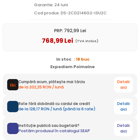
Garantie: 24 luni
Cod produs: DS-2CD2146G2-ISU2C
PRP:
792
,99
Lei
768
,99
Lei
(TVA inclus)
In stoc
: 18 buc
Expediem Poimaine
Detalii
Cumpără acum, plătește mai târziu
de la 202,25 RON / lună
aici
Detalii
Rate fără dobândă cu cardul de credit
de la 128,17 RON / lună (până la 6 rate)
aici
Detalii
Instituție publică sau bugetară?
Postăm produsul în catalogul SEAP
aici