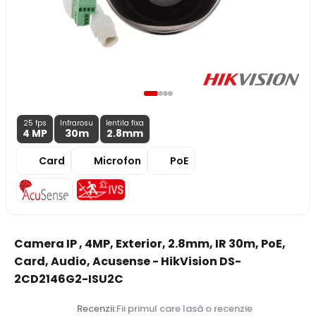
25 fps
Infrarosu
lentila fixa
4 MP
30m
2.8
mm
Card
Microfon
PoE
Camera IP , 4MP, Exterior, 2.8mm, IR 30m, PoE,
Card, Audio, Acusense - HikVision DS-
2CD2146G2-ISU2C
Recenzii:
Fii primul care lasă o recenzie