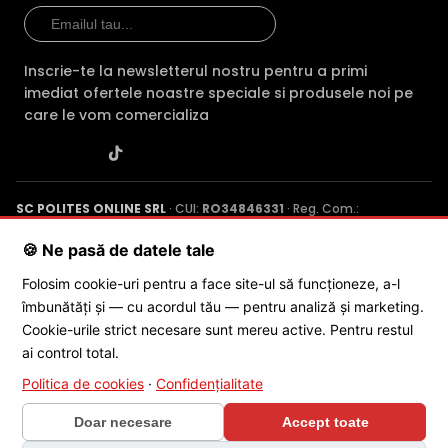
TRUE WDR (Wide Dinamic Range)
Spre deosebire de functia BLC (compensarea luminii din
Inscrie-te la newsletterul nostru pentru a primi
spate), ambele functii fiind utile atunci cand in zona
imediat ofertele noastre speciale si produsele noi pe
exista contrast puternic de iluminare, functia TRUE WDR
care le vom comercializa
oferita de senzorul de imagine al camerei HIKVISION DS-
2CD2146G2-ISU2C, compenseaza atat imaginea din prim
plan, cat si imaginea de fundal.
SC POLITES ONLINE SRL
· CUI:
RO34846331
· Reg. Com.:
In plus, fata de functia D-WDR (Digital Wide Dinamic
J2015001227161
· Capital social: 200 RON · Sediu: Str. Petrache
Range), care este o functie software, care imbunatateste
Poenaru, Nr. 1, Craiova, Jud. Dolj ·
Contactează-ne
·
Service produs
🍪 Ne pasă de datele tale
imaginea in aceleasi conditii, functia True WDR care in
Folosim cookie-uri pentru a face site-ul să funcționeze, a-l
mod normal apar foarte intunecate, sa fie vizibile, insa
îmbunătăți și — cu acordul tău — pentru analiză și marketing.
fundalul devine suprasaturat (foarte alb).
© 2026 SC POLITES ONLINE SRL
Cookie-urile strict necesare sunt mereu active. Pentru restul
ai control total.
INFRAROSU INTELIGENT (Smart IR)
Politica de cookies
·
Confidențialitate
In general, camerele de supraveghere video cu infrarosu,
au ca specificatie distanta maxima aproximativa la care
Doar necesare
Accept toate
"bate" iluminatorul in infrarosu, insa daca o persoana se