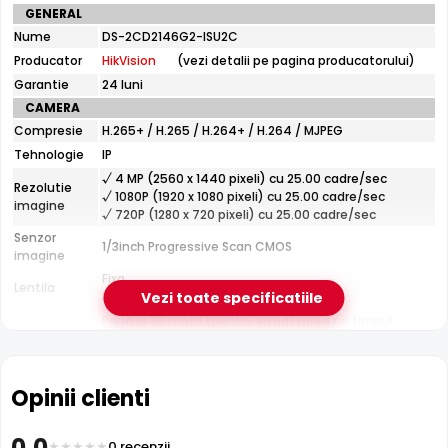
Specificatii
GENERAL
tehnice
Infrarosu 30m
Nume
DS-2CD2146G2-ISU2C
HikVision
HikVision DS-2CD2146G2-ISU2C dispune de iluminare
Producator
HikVision
(vezi detalii pe pagina producatorului)
DS-
infrarosu cu raza de actiune de pana la
30 metri
, oferind
2CD2146G2-
Garantie
24 luni
vizibilitate clara pe intuneric total. LED-urile IR sunt
ISU2C
CAMERA
invizibile ochiului uman si nu deranjeaza.
Compresie
H.265+ / H.265 / H.264+ / H.264 / MJPEG
Tehnologie
IP
√ 4 MP (2560 x 1440 pixeli) cu 25.00 cadre/sec
Rezolutie
√ 1080P (1920 x 1080 pixeli) cu 25.00 cadre/sec
imagine
√ 720P (1280 x 720 pixeli) cu 25.00 cadre/sec
Senzor
1/3inch Progressive Scan CMOS
imagine
Fixa
Lentila
Distanta focala: 2.8 mm(103.0°)
Vezi toate specificatiile
Pana la 30 metri (pentru vizualizarea pe timpul
Infrarosu
noptii)
CARCASA
Format
Dome
Opinii clienti
Protectie
Exterior
Material
0.0
Metal
0 recenzii