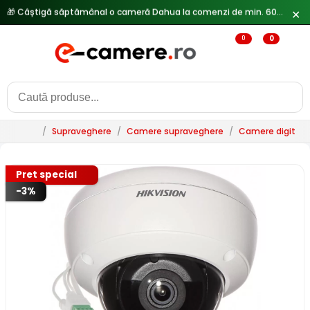
✕
🔥
Reduceri de pana la 25% doar in luna iulie → Vezi ofertele
0
0
/
Supraveghere
/
Camere supraveghere
/
Camere digitale 
Pret special
-3%