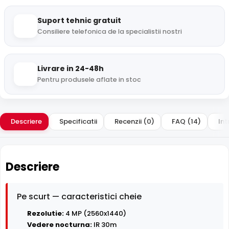
Suport tehnic gratuit
Consiliere telefonica de la specialistii nostri
Livrare in 24-48h
Pentru produsele aflate in stoc
Descriere
Specificatii
Recenzii (0)
FAQ (14)
Int
Descriere
Pe scurt — caracteristici cheie
Rezolutie:
4 MP (2560x1440)
Vedere nocturna:
IR 30m