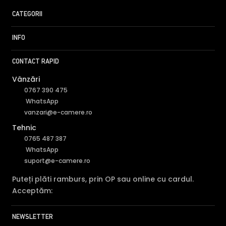
Camera HIKVISION DS-2CD2146G2-ISU2C are un filtru IR
CATEGORII
Mecanic autoretractabil ce filtreaza lumina in infrarosu
pe timpul zilei, pentru a evita anumitele defecte de
INFO
afisare a culorilor, iar pe timpul noptii acesta este retras
pentru a permite luminii in infrarosu sa treaca,
CONTACT RAPID
imbunatatind vizibilitatea camerei in modul alb/negru.
Vânzări
0767 390 475
WhatsApp
vanzari@e-camere.ro
Tehnic
0765 487 387
WhatsApp
suport@e-camere.ro
Puteți plăti ramburs, prin OP sau online cu cardul.
Acceptăm:
NEWSLETTER