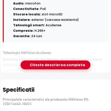
Audio:
microfon
Conectivitate:
PoE
Stocare locala:
slot microSD
Instalare:
exterior (carcasa rezistenta)
Tehnologii smart:
AcuSense
Compresie:
H.265+
Garantie:
24 luni
Tehnologie HikVision AcuSense
Datorita tehnologiei
AcuSense
de la HikVision, camera
clasifica inteligent tintele detectate in persoane si
Citeste descrierea completa
vehicule, minimizand alarmele false si permitand
cautarea rapida in inregistrari dupa tipul de obiect.
Specificatii
Principalele caracteristici ale produsului HikVision DS-
2CD2146G2-ISU2C