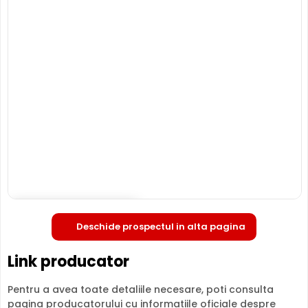
HIKVISION DS-2CD2146G2-ISU2C
este o camera de
supraveghere video digitala IP, ce are o rezolutie maxima
de 4 Megapixeli, oferita de un senzor de imagine 1/3inch
Progressive Scan CMOS. Camera poate fi instalata
atat in
interior, cat si in exterior
(-30° ... 60° C), avand o
carcasa din metal, de tip "dome".
INFRAROSU pana la 30 metri
Poate oferi imagini pe timpul noptii sau in conditii de
iluminare scazuta, de la o distanta de pana la 30 metri,
DS-2CD2146G2-ISU2C fiind dotata cu un iluminator in
infrarosu cu LED-uri IR.
Deschide in fullscreen
Deschide prospectul in alta pagina
Link producator
Pentru a avea toate detaliile necesare, poti consulta
pagina producatorului cu informatiile oficiale despre