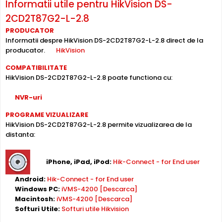
semnificativ, eliminand necesitatea unui cablu de
Informatii utile pentru HikVision DS-
alimentare separat.
2CD2T87G2-L-2.8
PRODUCATOR
Inregistrare pe Card
Informatii despre HikVision DS-2CD2T87G2-L-2.8 direct de la
producator.
HikVision
HikVision DS-2CD2T87G2-L-2.8 dispune de
slot card
microSD
incorporat, permitand inregistrarea locala
COMPATIBILITATE
direct pe camera. Utila ca backup sau pentru instalari
HikVision DS-2CD2T87G2-L-2.8 poate functiona cu:
fara DVR/NVR.
NVR-uri
Lentila Fixa
PROGRAME VIZUALIZARE
Camera HikVision DS-2CD2T87G2-L-2.8 are o
lentila fixa
HikVision DS-2CD2T87G2-L-2.8 permite vizualizarea de la
ce ofera un unghi fix de vizualizare, ce nu poate fi reglat in
distanta:
momentul instalarii, fiind pretabila in supravegherea
generala a zonelor. Distanta focala este de 2.8 mm.
iPhone, iPad, iPod:
Hik-Connect - for End user
Android:
Hik-Connect - for End user
Compresie H.265+
Windows PC:
iVMS-4200 [Descarca]
Cu compresia
H.265+
, HikVision DS-2CD2T87G2-L-2.8
Macintosh:
iVMS-4200 [Descarca]
reduce spatiul de stocare cu pana la 70% fata de H.264,
Softuri Utile:
Softuri utile Hikvision
pastrandu-si aceeasi calitate a imaginii. Economie