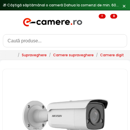
🎁 Câștigă săptămânal o cameră Dahua la comenzi de min. 600 lei —
✕
0
0
/
Supraveghere
/
Camere supraveghere
/
Camere digitale 