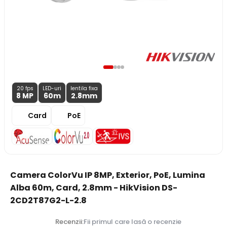
20 fps
LED-uri
lentila fixa
8 MP
60m
2.8
mm
Card
PoE
Camera ColorVu IP 8MP, Exterior, PoE, Lumina
Alba 60m, Card, 2.8mm - HikVision DS-
2CD2T87G2-L-2.8
Recenzii:
Fii primul care lasă o recenzie