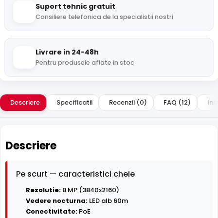
Suport tehnic gratuit
Consiliere telefonica de la specialistii nostri
Livrare in 24-48h
Pentru produsele aflate in stoc
Descriere
Specificatii
Recenzii (0)
FAQ (12)
Int
Descriere
Pe scurt — caracteristici cheie
Rezolutie:
8 MP (3840x2160)
Vedere nocturna:
LED alb 60m
Conectivitate:
PoE