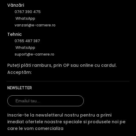
Vânzări
INFRAROSU INTELIGENT (Smart IR)
0767 390 475
In general, camerele de supraveghere video cu infrarosu,
WhatsApp
au ca specificatie distanta maxima aproximativa la care
vanzari@e-camere.ro
"bate" iluminatorul in infrarosu, insa daca o persoana se
Tehnic
afla la o distanta mult mai mica decat aceasta, exista
0765 487 387
riscul ca imaginea sa fie suprasaturata (foarte alba).
WhatsApp
Astfel, pentru a elimina acesta situatie, camera de
suport@e-camere.ro
supraveghere video HIKVISION DS-2CD2T87G2-L-2.8, este
dotata cu functia Infrarosu Inteligent (Smart IR).
Puteți plăti ramburs, prin OP sau online cu cardul.
Acceptăm:
NEWSLETTER
Inscrie-te la newsletterul nostru pentru a primi
imediat ofertele noastre speciale si produsele noi pe
care le vom comercializa