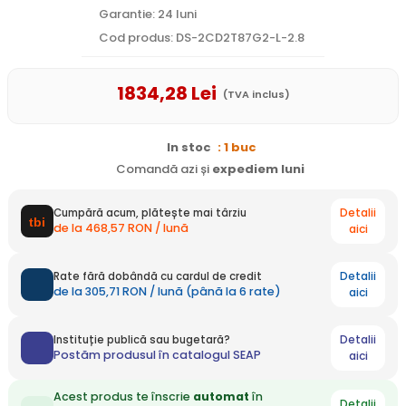
Garantie: 24 luni
Cod produs: DS-2CD2T87G2-L-2.8
1834
,28
Lei
(TVA inclus)
In stoc
: 1 buc
Comandă azi și
expediem
luni
Detalii
Cumpără acum, plătește mai târziu
de la 468,57 RON / lună
aici
Detalii
Rate fără dobândă cu cardul de credit
de la 305,71 RON / lună (până la 6 rate)
aici
Detalii
Instituție publică sau bugetară?
Postăm produsul în catalogul SEAP
aici
Acest produs te înscrie
automat
în
Detalii