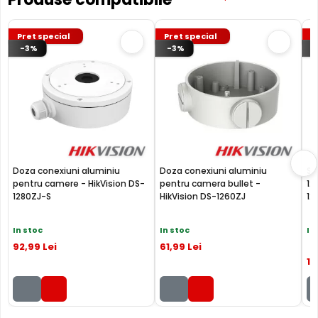
SLOT CARD
Puteti inregistra imaginile obtinute de aceasta camera
Pret special
Pret special
P
atat pe un inregistrator de tip DVR, NVR, sau chiar PC, insa
-3%
-3%
puteti inregistra si pe un card de memorie, deoarece DS-
2CD2T87G2-L-2.8 permite instalarea unui asemenea card
(neinclus).
Doza conexiuni aluminiu
Doza conexiuni aluminiu
Su
pentru camere - HikVision DS-
pentru camera bullet -
12
1280ZJ-S
HikVision DS-1260ZJ
12
In stoc
In stoc
In
92
,99
Lei
61
,99
Lei
14