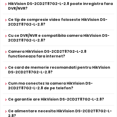
HikVision DS-2CD2T87G2-L-2.8 poate inregistra fara
cea ce permite o vizualizare perfecta a celor
DVR/NVR?
mai mici detalii iar tehnologia de analiza
video Deeap Learning poate sa faca
Ce tip de compresie video foloseste HikVision DS-
diferenta intre persoane si masini, astfel
2CD2T87G2-L-2.8?
eliminandu-se alarmele false si timpii de
cautare in inregistrare.
Alte functii
Cu ce DVR/NVR e compatibila camera HikVision DS-
2CD2T87G2-L-2.8?
Camera HikVision DS-2CD2T87G2-L-2.8
Camera ColorVu cu rezolutie 8MP (3840 ×
Infrarosu Inteligent (Smart IR)
functioneaza fara internet?
2160) este echipata cu o lentila de 2.8mm ce
HikVision DS-2CD2T87G2-L-2.8 este dotata cu functia
ofera un unghi de vizibilitate de pana la 102°,
Infrarosu Inteligent
(Smart IR), ce regleaza automat
Ce card de memorie recomandati pentru HikVision
iluminator lumina alba pentru o distanta de
intensitatea iluminatorului in infrarosu in functie de
DS-2CD2T87G2-L-2.8?
distanta obiectului, eliminand riscul de suprasaturare a
pana la 60 metri, slot pentru microSD card
imaginii la distante mici.
de pana la 256GB.
Cum ma conectez la camera HikVision DS-
2CD2T87G2-L-2.8 de pe telefon?
ALIMENTARE
True WDR
Ce garantie are HikVision DS-2CD2T87G2-L-2.8?
12V DC / 8.5 W
Alimentare
Functia
TRUE WDR
oferita de senzorul de imagine al
Sursa de alimentare NU este inclusa
camerei HikVision DS-2CD2T87G2-L-2.8, compenseaza
Da
Ce alimentare necesita HikVision DS-2CD2T87G2-L-
Alimentare
atat imaginea din prim plan, cat si imaginea de fundal, in
Se poate alimenta printr-un singur cablu UTP/FTP din
2.8?