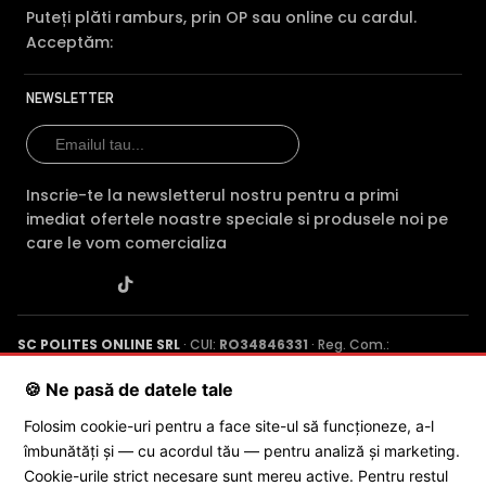
Puteți plăti ramburs, prin OP sau online cu cardul.
Acceptăm:
NEWSLETTER
Inscrie-te la newsletterul nostru pentru a primi
imediat ofertele noastre speciale si produsele noi pe
care le vom comercializa
SC POLITES ONLINE SRL
· CUI:
RO34846331
· Reg. Com.:
J2015001227161
· Capital social: 200 RON · Sediu: Str. Petrache
Poenaru, Nr. 1, Craiova, Jud. Dolj ·
Contactează-ne
·
Service produs
🍪 Ne pasă de datele tale
Folosim cookie-uri pentru a face site-ul să funcționeze, a-l
îmbunătăți și — cu acordul tău — pentru analiză și marketing.
© 2026 SC POLITES ONLINE SRL
Cookie-urile strict necesare sunt mereu active. Pentru restul