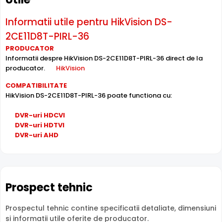
exterior
(-40° ... 60° C), avand o carcasa din , de tip "cu
picior".
Informatii utile pentru HikVision DS-
2CE11D8T-PIRL-36
INFRAROSU pana la 20 metri
Poate oferi imagini pe timpul noptii sau in conditii de
PRODUCATOR
Informatii despre HikVision DS-2CE11D8T-PIRL-36 direct de la
iluminare scazuta, de la o distanta de pana la 20 metri,
producator.
HikVision
DS-2CE11D8T-PIRL-36 fiind dotata cu un iluminator in
infrarosu cu LED-uri IR.
COMPATIBILITATE
HikVision DS-2CE11D8T-PIRL-36 poate functiona cu:
DVR-uri HDCVI
DVR-uri HDTVI
DVR-uri AHD
LENTILA FIXA
Prospect tehnic
Camera HIKVISION DS-2CE11D8T-PIRL-36
are o lentila ce
ofera un unghi fix de vizualizare, ce nu poate fi reglat in
Prospectul tehnic contine specificatii detaliate, dimensiuni
momentul instalarii acesteia, fiind pretabila in
si informatii utile oferite de producator.