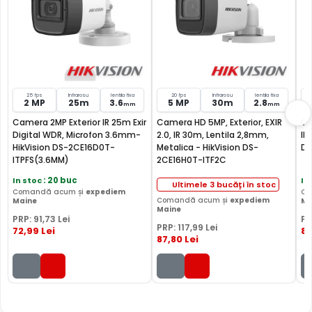
Garantie
24 luni
24 luni
2
Audio
—
mic
Comparatie detaliata:
HikVision DS-2CE11D8T-PIRL-36 vs
HikVision DS-2CE16D0T-ITPFS(3.6MM) →
·
HikVision DS-
2CE11D8T-PIRL-36 vs HikVision DS-2CE16H0T-ITF2C →
·
25 fps
Infrarosu
lentila fixa
20 fps
Infrarosu
lentila fixa
HikVision DS-2CE11D8T-PIRL-36 vs HikVision DS-
2 MP
25m
3.6
5 MP
30m
2.8
mm
mm
2CE16D0T-IRF →
Camera 2MP Exterior IR 25m Exir
Camera HD 5MP, Exterior, EXIR
Ca
Digital WDR, Microfon 3.6mm-
2.0, IR 30m, Lentila 2,8mm,
IR
HikVision DS-2CE16D0T-
Metalica - HikVision DS-
DS
ITPFS(3.6MM)
2CE16H0T-ITF2C
In stoc
: 20 buc
In
Ultimele 3 bucăți în stoc
Comandă acum și
expediem
Co
Comandă acum și
expediem
Maine
Ma
Maine
PRP:
91
,73
Lei
PR
PRP:
117
,99
Lei
72
,99
Lei
88
87
,80
Lei