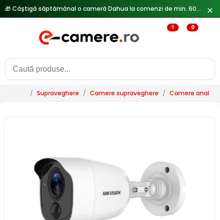
🎁 Câștigă săptămânal o cameră Dahua la comenzi de min. 600 lei —
✕
0
0
/
Supraveghere
/
Camere supraveghere
/
Camere analogi