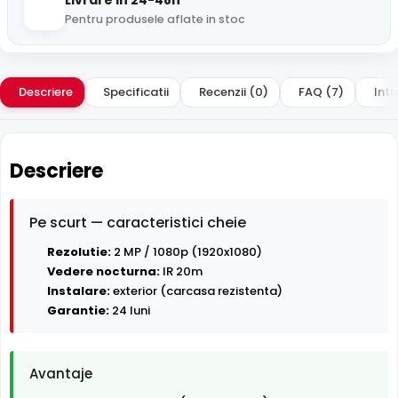
Livrare in 24-48h
Pentru produsele aflate in stoc
Descriere
Specificatii
Recenzii (0)
FAQ (7)
Intr
Descriere
Pe scurt — caracteristici cheie
Rezolutie:
2 MP / 1080p (1920x1080)
Vedere nocturna:
IR 20m
Instalare:
exterior (carcasa rezistenta)
Garantie:
24 luni
Avantaje