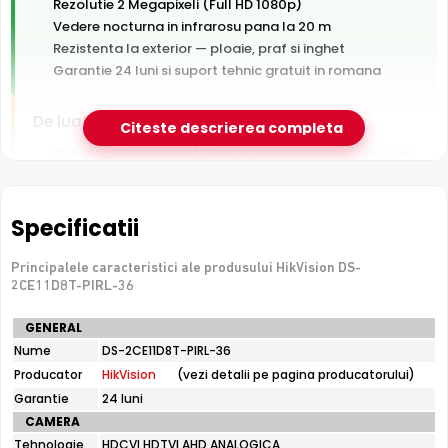
Rezolutie 2 Megapixeli (Full HD 1080p)
Vedere nocturna in infrarosu pana la 20 m
Rezistenta la exterior — ploaie, praf si inghet
Garantie 24 luni si suport tehnic gratuit in romana
De luat in calcul
Citeste descrierea completa
Distanta IR modesta (20 m) — potrivita pentru incaperi
si curti mici
Tehnologie analogica HD — necesita DVR, nu se
conecteaza direct la retea
Specificatii
Principalele caracteristici ale produsului HikVision DS-
e-Camere.ro recomanda acest produs pentru:
2CE11D8T-PIRL-36
curtea si exteriorul casei.
Specificatii
GENERAL
tehnice
Nume
DS-2CE11D8T-PIRL-36
HikVision
Producator
HikVision
(vezi detalii pe pagina producatorului)
DS-
2CE11D8T-
Garantie
24 luni
PIRL-
CAMERA
36
Tehnologie
HDCVI HDTVI AHD ANALOGICA