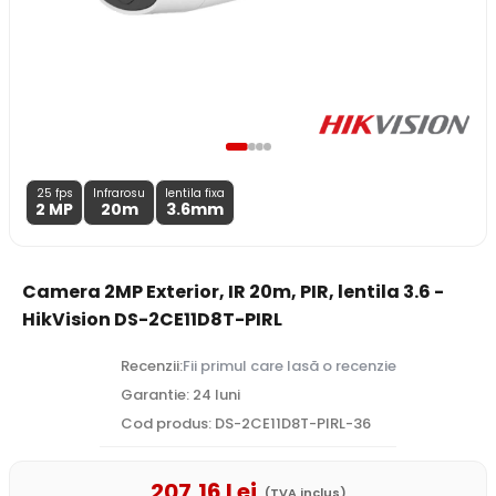
25 fps
Infrarosu
lentila fixa
2 MP
20m
3.6
mm
Camera 2MP Exterior, IR 20m, PIR, lentila 3.6 -
HikVision DS-2CE11D8T-PIRL
Recenzii:
Fii primul care lasă o recenzie
Garantie: 24 luni
Cod produs: DS-2CE11D8T-PIRL-36
207
,16
Lei
(TVA inclus)