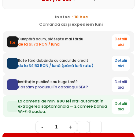
In stoc
: 10 buc
Comandă azi și
expediem
luni
Detalii
Cumpără acum, plătește mai târziu
de la 61,79 RON / lună
aici
Detalii
Rate fără dobândă cu cardul de credit
de la 34,53 RON / lună (până la 6 rate)
aici
Detalii
Instituție publică sau bugetară?
Postăm produsul în catalogul SEAP
aici
La comenzi de min.
600 lei
intri automat în
Detalii
extragerea săptămânală — 2 camere Dahua
aici
Wi-Fi 6 cadou.
-
+