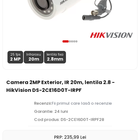
25 fps
Infrarosu
lentila fixa
2 MP
20m
2.8
mm
Camera 2MP Exterior, IR 20m, lentila 2.8 -
HikVision DS-2CE16D0T-IRPF
Recenzii:
Fii primul care lasă o recenzie
Garantie: 24 luni
Cod produs: DS-2CE16D0T-IRPF28
PRP:
235
,99
Lei