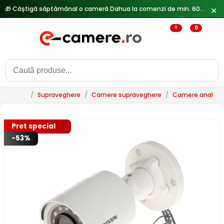
✕
🔥
Reduceri de pana la 25% doar in luna iulie → Vezi ofertele
0
0
/
Supraveghere
/
Camere supraveghere
/
Camere analogi
Pret special
-53%