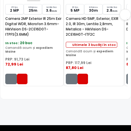
25 fps
Infrarosu
lentila fixa
20 fps
Infrarosu
lentila fixa
2 MP
25m
3.6
5 MP
30m
2.8
mm
mm
Camera 2MP Exterior IR 25m Exir
Camera HD 5MP, Exterior, EXIR
Ca
Digital WDR, Microfon 3.6mm-
2.0, IR 30m, Lentila 2,8mm,
IR
HikVision DS-2CE16D0T-
Metalica - HikVision DS-
DS
ITPFS(3.6MM)
2CE16H0T-ITF2C
In stoc
: 20 buc
In
Ultimele 3 bucăți în stoc
Comandă acum și
expediem
Co
Comandă acum și
expediem
Maine
Ma
Maine
PRP:
91
,73
Lei
PR
PRP:
117
,99
Lei
72
,99
Lei
88
87
,80
Lei