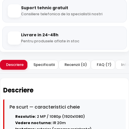
Suport tehnic gratuit
Consiliere telefonica de la specialistii nostri
Livrare in 24-48h
Pentru produsele aflate in stoc
Descriere
Specificatii
Recenzii (0)
FAQ (7)
Intr
Descriere
Pe scurt — caracteristici cheie
Rezolutie:
2 MP / 1080p (1920x1080)
Vedere nocturna:
IR 20m