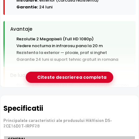
Instalare:
exterior (carcasa rezistenta)
Garantie:
24 luni
Avantaje
Rezolutie 2 Megapixeli (Full HD 1080p)
Vedere nocturna in infrarosu pana la 20 m
Rezistenta la exterior — ploaie, praf si inghet
Garantie 24 luni si suport tehnic gratuit in romana
De luat in calcul
Citeste descrierea completa
Distanta IR modesta (20 m) — potrivita pentru incaperi
si curti mici
Tehnologie analogica HD — necesita DVR, nu se
conecteaza direct la retea
Specificatii
Principalele caracteristici ale produsului HikVision DS-
e-Camere.ro recomanda acest produs pentru:
2CE16D0T-IRPF28
curtea si exteriorul casei.
Specificatii