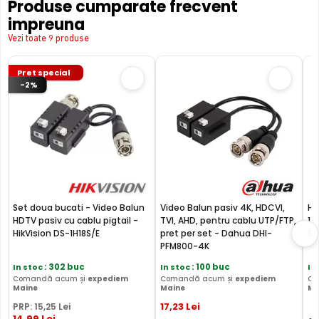
Produse cumparate frecvent
schimbate fara instiintare prealabila si nu constituie obligativitate
impreuna
contractuala. Va stam oricand la dispozitie pentru eventuale clarificari.
Vezi toate 9 produse
Compara cu produse asemanatoare
Tabel comparativ generat automat pe baza categoriei si
Pret special
features.
-2%
Comparatie HikVision DS-2CE16D0T-IRPF28 vs 3 
H
HikVision DS-
HikVision DS-
D
Caracteristica
2CE16D0T-IRPF28
2CE16D0T-
2
(acest produs)
ITPFS(3.6MM)
I
Pret
110 lei
73 lei
8
Set doua bucati - Video Balun
Video Balun pasiv 4K, HDCVI,
Ha
HDTV pasiv cu cablu pigtail -
TVI, AHD, pentru cablu UTP/FTP,
1T
Rezolutie
2 MP/1080p
2 MP/1080p
5
HikVision DS-1H18S/E
pret per set - Dahua DHI-
Se
PFM800-4K
Vedere
IR 20m
IR 25m
I
noaptea
In stoc
: 302 buc
In stoc
: 100 buc
In
Comandă acum și
expediem
Comandă acum și
expediem
Co
Maine
Maine
Ma
H
HDCVI HDTVI AHD
HDCVI HDTVI
Tehnologie
A
17
,23
Lei
PRP:
15
,25
Lei
ANALOGICA
AHD ANALOGICA
A
14
,99
Lei