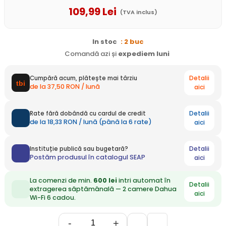
109
,99
Lei
(TVA inclus)
In stoc
: 2 buc
Comandă azi și
expediem
luni
Detalii
Cumpără acum, plătește mai târziu
de la 37,50 RON / lună
aici
Detalii
Rate fără dobândă cu cardul de credit
de la 18,33 RON / lună (până la 6 rate)
aici
Detalii
Instituție publică sau bugetară?
Postăm produsul în catalogul SEAP
aici
La comenzi de min.
600 lei
intri automat în
Detalii
extragerea săptămânală — 2 camere Dahua
aici
Wi-Fi 6 cadou.
-
+