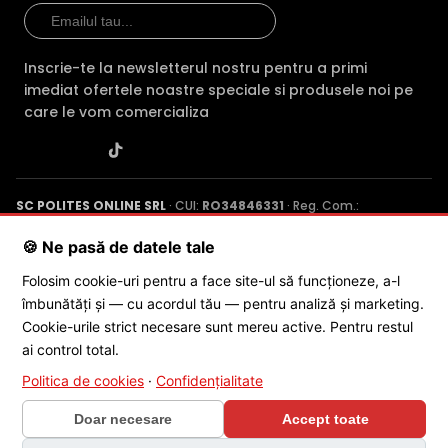
Inscrie-te la newsletterul nostru pentru a primi
imediat ofertele noastre speciale si produsele noi pe
care le vom comercializa
SC POLITES ONLINE SRL
· CUI:
RO34846331
· Reg. Com.:
J2015001227161
· Capital social: 200 RON · Sediu: Str. Petrache
Poenaru, Nr. 1, Craiova, Jud. Dolj ·
Contactează-ne
·
Service produs
🍪 Ne pasă de datele tale
Folosim cookie-uri pentru a face site-ul să funcționeze, a-l
îmbunătăți și — cu acordul tău — pentru analiză și marketing.
© 2026 SC POLITES ONLINE SRL
Cookie-urile strict necesare sunt mereu active. Pentru restul
ai control total.
Politica de cookies
·
Confidențialitate
Doar necesare
Accept toate