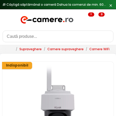
🎁 Câștigă săptămânal o cameră Dahua la comenzi de min. 600 lei —
✕
0
0
/
Supraveghere
/
Camere supraveghere
/
Camere WiFi & 
Indisponibil