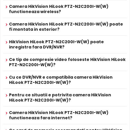
ALIMENTARE
Camera HikVision HiLook PTZ-N2C200I-W(W)
12V DC / 10 W
Alimentare
functioneaza wireless?
Sursa de alimentare NU este inclusa
Alimentare
Nu
Camera HikVision HiLook PTZ-N2C200I-W(W) poate
POE
fi montata in exterior?
PROSPECT PRODUCATOR
Prospect
HikVision HiLook PTZ-N2C200I-W(W)
HikVision HiLook PTZ-N2C200I-W(W) poate
tehnic
inregistra fara DVR/NVR?
* Specificatiile tehnice ale produsului HikVision HiLook PTZ-N2C200I-
Ce tip de compresie video foloseste HikVision HiLook
Infrarosu Inteligent (Smart IR)
W(W) au caracter informativ.
PTZ-N2C200I-W(W)?
HikVision HiLook PTZ-N2C200I-W(W) este dotata cu
functia
Infrarosu Inteligent
(Smart IR), ce regleaza
Cu ce DVR/NVR e compatibila camera HikVision
automat intensitatea iluminatorului in infrarosu in functie
HiLook PTZ-N2C200I-W(W)?
de distanta obiectului, eliminand riscul de suprasaturare
a imaginii la distante mici.
Pentru ce situatii e potrivita camera HikVision
HiLook PTZ-N2C200I-W(W)?
Microfon Incorporat
Camera HikVision HiLook PTZ-N2C200I-W(W)
HikVision HiLook PTZ-N2C200I-W(W) dispune de
microfon
functioneaza fara internet?
incorporat
care permite inregistrarea audio in timp real.
Sunetul se sincronizeaza cu imaginea video, utila pentru