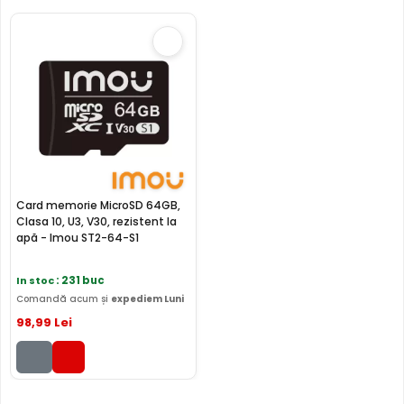
N2C200I-W(W) permite instalarea unui asemenea card
(neinclus).
MICROFON INCLUS
Puteti supraveghea atat video, dar si audio zona
acoperita de aceasta camera, fiind dotata cu un
microfon incorporat, ajutand la identificarea unor
zgomote suspecte, fara a fi nevoie sa va deplasati in
locatia respectiva, eliminand astfel un pericol destul de
mare.
Card memorie MicroSD 64GB,
Clasa 10, U3, V30, rezistent la
apă - Imou ST2-64-S1
In stoc
: 231 buc
Comandă acum și
expediem Luni
98
,99
Lei