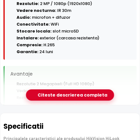
Rezolutie:
2 MP / 1080p (1920x1080)
Vedere nocturna:
IR 30m
Audio:
microfon + difuzor
Conectivitate:
WiFi
Stocare locala:
slot microSD
Instalare:
exterior (carcasa rezistenta)
Compresie:
H.265
Garantie:
24 luni
Avantaje
Rezolutie 2 Megapixeli (Full HD 1080p)
Vedere nocturna in infrarosu pana la 30 m
Citeste descrierea completa
Rezistenta la exterior — ploaie, praf si inghet
Conectare Wi-Fi — instalare fara cablu de retea
Inregistrare pe card MicroSD, functioneaza si fara NVR
Audio bidirectional — asculti si vorbesti prin camera din
Specificatii
aplicatie
Principalele caracteristici ale produsului HikVision HiLook