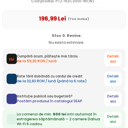
Cod produs: PTZ-N2C200I-W(W)
196
,99
Lei
(TVA inclus)
Stoc 0. Revine.
Nu exista estimare.
Detalii
Cumpără acum, plătește mai târziu
de la 59,25 RON / lună
aici
Detalii
Rate fără dobândă cu cardul de credit
de la 32,83 RON / lună (până la 6 rate)
aici
Detalii
Instituție publică sau bugetară?
Postăm produsul în catalogul SEAP
aici
La comenzi de min.
600 lei
intri automat în
Detalii
extragerea săptămânală — 2 camere Dahua
aici
Wi-Fi 6 cadou.