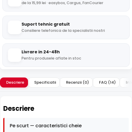
de la 15,99 lei · easybox, Cargus, FanCourier
Suport tehnic gratuit
Consiliere telefonica de la specialistii nostri
Livrare in 24-48h
Pentru produsele aflate in stoc
Descriere
Specificatii
Recenzii (0)
FAQ (14)
Int
Descriere
Pe scurt — caracteristici cheie