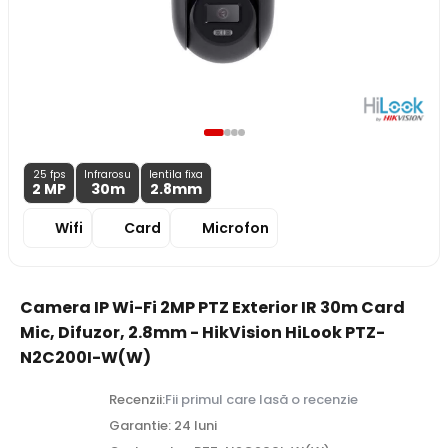
25 fps
Infrarosu
lentila fixa
2 MP
30m
2.8
mm
Wifi
Card
Microfon
Camera IP Wi-Fi 2MP PTZ Exterior IR 30m Card
Mic, Difuzor, 2.8mm - HikVision HiLook PTZ-
N2C200I-W(W)
Recenzii:
Fii primul care lasă o recenzie
Garantie: 24 luni