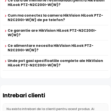
Ce card de memorie recomandati pentru HikVision
verificarea evenimentelor si conversatiilor din zona
HiLook PTZ-N2C200I-W(W)?
monitorizata.
Cum ma conectez la camera HikVision HiLook PTZ-
N2C200I-W(W) de pe telefon?
Difuzor Incorporat
Cu difuzor incorporat, HikVision HiLook PTZ-N2C200I-
Ce garantie are HikVision HiLook PTZ-N2C200I-
W(W) permite comunicare bidirectionala: puteti avertiza
W(W)?
intrusii, comunica cu vizitatorii sau emite mesaje
presetate direct prin camera.
Ce alimentare necesita HikVision HiLook PTZ-
N2C200I-W(W)?
Conectivitate WiFi
Unde pot gasi specificatiile complete ale HikVision
HikVision HiLook PTZ-N2C200I-W(W) dispune de
HiLook PTZ-N2C200I-W(W)?
conectivitate
WiFi
, permitand transmisia datelor fara fir.
Ideal pentru locatii unde cablarea nu este posibila sau
dorita.
Inregistrare pe Card
Intrebari clienti
HikVision HiLook PTZ-N2C200I-W(W) dispune de
slot card
microSD
incorporat, permitand inregistrarea locala
Nu exista intrebari de la clienti pentru acest produs. Ai
direct pe camera. Utila ca backup sau pentru instalari