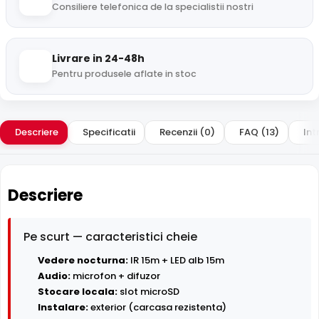
Consiliere telefonica de la specialistii nostri
Livrare in 24-48h
Pentru produsele aflate in stoc
Descriere
Specificatii
Recenzii (0)
FAQ (13)
Int
Descriere
Pe scurt — caracteristici cheie
Vedere nocturna:
IR 15m + LED alb 15m
Audio:
microfon + difuzor
Stocare locala:
slot microSD
Instalare:
exterior (carcasa rezistenta)