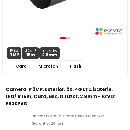
15 fps
LED si IR
lentila fixa
3 MP
15m
2.8
mm
Card
Microfon
Flash
Camera IP 3MP, Exterior, 2K, 4G LTE, baterie,
LED/IR 15m, Card, Mic, Difuzor, 2.8mm - EZVIZ
EB3SP4G
Recenzii:
Fii primul care lasă o recenzie
Garantie: 24 luni