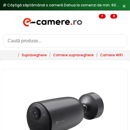
🎁 Câștigă săptămânal o cameră Dahua la comenzi de min. 600 lei —
✕
0
0
/
Supraveghere
/
Camere supraveghere
/
Camere WiFi & 