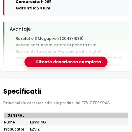
Compresie:
H.265
Garantie:
24 luni
Avantaje
Rezolutie 3 Megapixeli (2048x1536)
Vedere nocturna in infrarosu pana la 15 m
Rezistenta la exterior — ploaie, praf si inghet
Inregistrare pe card MicroSD, functioneaza si fara NVR
Citeste descrierea completa
Audio bidirectional — asculti si vorbesti prin camera din
aplicatie
Garantie 24 luni si suport tehnic gratuit in romana
Specificatii
De luat in calcul
Fara PoE — necesita sursa de alimentare separata
Principalele caracteristici ale produsului EZVIZ EB3SP4G
langa camera
Specificatii
GENERAL
tehnice
Nume
EB3SP4G
EZVIZ
e-Camere.ro recomanda acest produs pentru:
Producator
EZVIZ
EB3SP4G