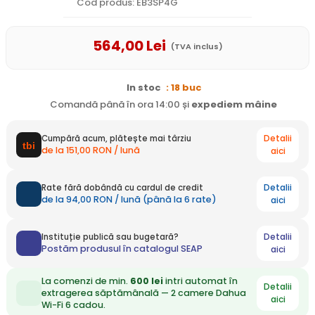
Cod produs: EB3SP4G
564
,00
Lei
(TVA inclus)
In stoc
: 18 buc
Comandă până în ora 14:00 și
expediem
mâine
Detalii
Cumpără acum, plătește mai târziu
de la 151,00 RON / lună
aici
Detalii
Rate fără dobândă cu cardul de credit
de la 94,00 RON / lună (până la 6 rate)
aici
Detalii
Instituție publică sau bugetară?
Postăm produsul în catalogul SEAP
aici
La comenzi de min.
600 lei
intri automat în
Detalii
extragerea săptămânală — 2 camere Dahua
aici
Wi-Fi 6 cadou.