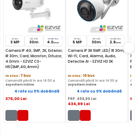
Puteti supraveghea atat video, dar si audio zona
acoperita de aceasta camera, fiind dotata cu un
microfon incorporat, ajutand la identificarea unor
zgomote suspecte, fara a fi nevoie sa va deplasati in
locatia respectiva, eliminand astfel un pericol destul de
mare.
25 fps
LED si IR
lentila fixa
25 fps
LED si IR
lentila fixa
3 MP
30m
4.0
5 MP
30m
2.8
mm
mm
Camera IP 4G, 3MP, 2K, Exterior,
Camera IP 3K 5MP, LED/ IR 30m,
Ca
IR 30m, Card, Microfon, Difuzor,
Wi-Fi, Card, Alarma, Audio,
15
4.0mm - EZVIZ CS-
Detectie AI - EZVIZ H3 3K
Pl
H5(3MP,4G,4mm)
EL
In stoc
: 7 buc
In stoc
: 10 buc
In
Comandă până în ora 14:00 și
Comandă până în ora 14:00 și
Co
expediem mâine
expediem mâine
ex
4 rate cu 0% dobândă
4 rate cu 0% dobândă
375
,00
Lei
6
PRP:
499
,99
Lei
434
,99
Lei