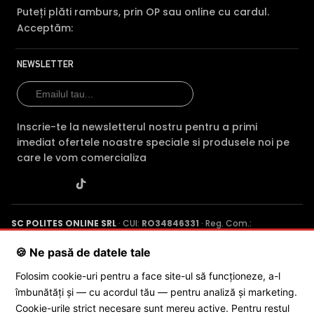
Puteți plăti ramburs, prin OP sau online cu cardul.
Acceptăm:
NEWSLETTER
Inscrie-te la newsletterul nostru pentru a primi
imediat ofertele noastre speciale si produsele noi pe
care le vom comercializa
BLC (Backlight Compensation)
Functia BLC (compensarea luminii din spate) cu care este
dotata camera de supraveghere video EZVIZ EB3SP4G,
permite ca obiectele aflate pe un fundal foarte luminos,
SC POLITES ONLINE SRL
· CUI:
RO34846331
· Reg. Com.:
de exemplu, in dreptul unei ferestre sau a unei usi de
J2015001227161
· Capital social: 200 RON · Sediu: Str. Petrache
Poenaru, Nr. 1, Craiova, Jud. Dolj ·
Contactează-ne
·
Service produs
acces, care in mod normal apar foarte intunecate, sa fie
🍪 Ne pasă de datele tale
vizibile, insa fundalul devine suprasaturat (foarte alb).
Folosim cookie-uri pentru a face site-ul să funcționeze, a-l
îmbunătăți și — cu acordul tău — pentru analiză și marketing.
© 2026 SC POLITES ONLINE SRL
Cookie-urile strict necesare sunt mereu active. Pentru restul
INFRAROSU INTELIGENT (Smart IR)