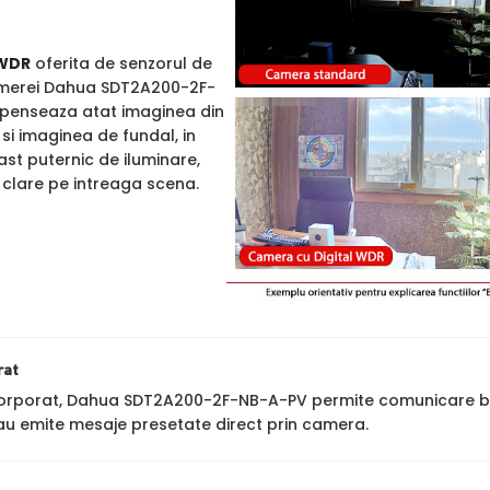
WDR
oferita de senzorul de
amerei Dahua SDT2A200-2F-
penseaza atat imaginea din
 si imaginea de fundal, in
st puternic de iluminare,
i clare pe intreaga scena.
rat
corporat, Dahua SDT2A200-2F-NB-A-PV permite comunicare bidir
 sau emite mesaje presetate direct prin camera.