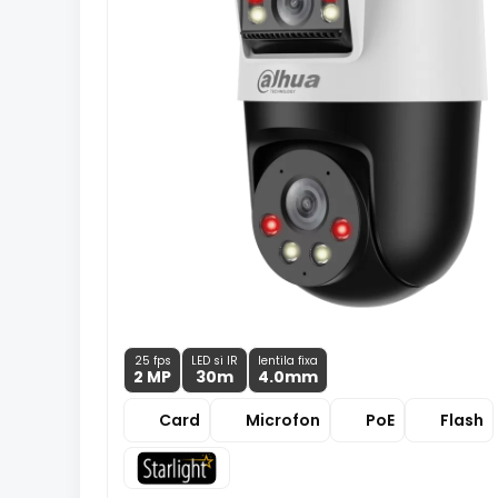
25 fps
LED si IR
lentila fixa
2 MP
30m
4.0
mm
Card
Microfon
PoE
Flash