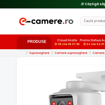
🎁 Câștigă să
Cloud Gratis
Promo Dahua A
PRODUSE
⏱ 115 Zile 05:37:29
⏱ 24 Zile 04:37
/
Supraveghere
/
Camere supraveghere
/
Camere d