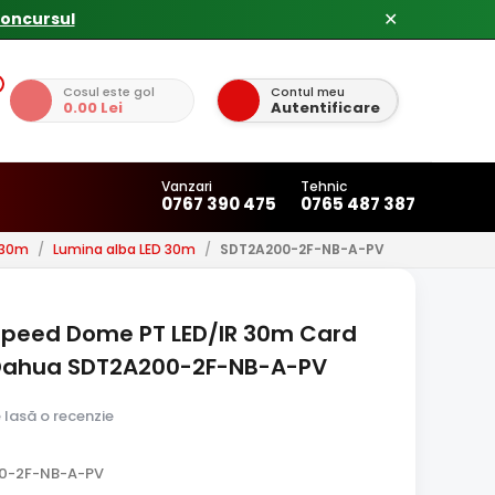
concursul
✕
Cosul este gol
Contul meu
0.00 Lei
Autentificare
Vanzari
Tehnic
0767 390 475
0765 487 387
 30m
/
Lumina alba LED 30m
/
SDT2A200-2F-NB-A-PV
 Speed Dome PT LED/IR 30m Card
-Dahua SDT2A200-2F-NB-A-PV
e lasă o recenzie
00-2F-NB-A-PV