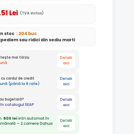
,51
Lei
(TVA inclus)
In stoc
: 204 buc
xpediem
sau ridici din sediu
marti
Detalii
tește mai târziu
lună
aici
Detalii
cu cardul de credit
lună (până la 6 rate)
aici
Detalii
 sau bugetară?
în catalogul SEAP
aici
n.
600 lei
intri automat în
Detalii
ămânală — 2 camere Dahua
aici