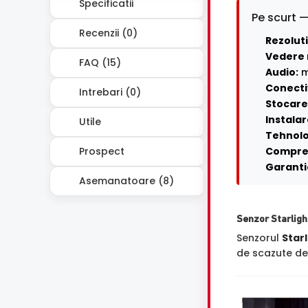
Specificatii
Pe scurt —
Recenzii (0)
Rezoluti
Vedere 
FAQ (15)
Audio:
m
Conecti
Intrebari (0)
Stocare 
Instalar
Utile
Tehnolo
Prospect
Compre
Garanti
Asemanatoare (8)
Senzor Starligh
Senzorul
Starl
de scazute de 