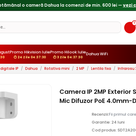
ptămânal o cameră Dahua la comenzi de min. 600 lei —
vezi 
0
ugust
Promo Hikvision Iulie
Promo Hilook Iulie
Dahua WiFi
:29
⏱ 24 Zile 04:37:29
⏱ 3 Zile 04:37:29
igitale IP
/
Dahua
/
Rotativa mini
/
2 MP
/
Lentila fixa
/
Infrarosu
Camera IP 2MP Exterior
Mic Difuzor PoE 4.0mm
Recenzii:
Fii primul car
Garantie: 24 luni
Cod produs: SDT2A2