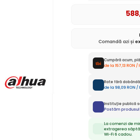
588
Comandă azi și
e
Cumpără acum, plă
de la 157,13 RON / 
Rate fără dobândă 
de la 98,09 RON / 
Instituție publică
Postăm produsul 
La comenzi de mi
extragerea săpt
Wi-Fi 6 cadou.