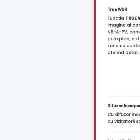
True WDR
Functia
TRUE 
imagine al c
NB-A-PV, com
prim plan, cat
zone cu contra
oferind detali
Difuzor Incorpo
Cu difuzor in
cu vizitatorii