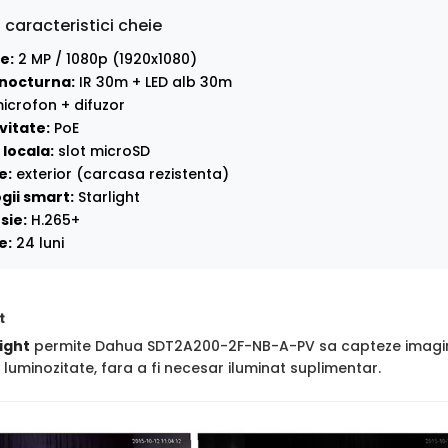
 caracteristici cheie
e:
2 MP / 1080p (1920x1080)
nocturna:
IR 30m + LED alb 30m
icrofon + difuzor
vitate:
PoE
locala:
slot microSD
e:
exterior (carcasa rezistenta)
gii smart:
Starlight
sie:
H.265+
e:
24 luni
t
ight
permite Dahua SDT2A200-2F-NB-A-PV sa capteze imagini cl
luminozitate, fara a fi necesar iluminat suplimentar.