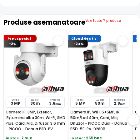
(neinclus).
MICROFON INCLUS
Produse asemanatoare
Vezi toate 7 produse
Puteti supraveghea atat video, dar si audio zona
acoperita de aceasta camera, fiind dotata cu un
microfon incorporat, ajutand la identificarea unor
Pret special
Cloud Gratis
Cl
zgomote suspecte, fara a fi nevoie sa va deplasati in
-2%
-24%
locatia respectiva, eliminand astfel un pericol destul de
mare.
25 fps
LED si IR
lentila fixa
15 fps
LED si IR
lentila fixa
3 MP
30m
3.6
5 MP
50m
2.8
mm
mm
Camera IP, 3MP, Exterior,
Camera IP, WiFi, 5+5MP, IR
Ca
IR/Lumina alba 30m, Wi-Fi, SMD
50m/Led 40m, Card, Mic,
LE
Plus, Card, Mic, Difuzor, 3.6 mm
Difuzor - PICOO Dual - Dahua
Di
- PICOO - Dahua P3B-PV
P5D-5F-PV-0280B
Da
In stoc
: 7 buc
In stoc
: 255 buc
In