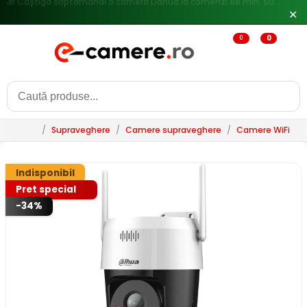
🔥
Reduceri de pana la 25% doar in luna iulie → Vezi ofertele
✕
0
0
/
Supraveghere
/
Camere supraveghere
/
Camere WiFi & 
Indisponibil
Pret special
-34%