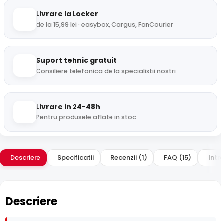
Livrare la Locker
de la 15,99 lei · easybox, Cargus, FanCourier
Suport tehnic gratuit
Consiliere telefonica de la specialistii nostri
Livrare in 24-48h
Pentru produsele aflate in stoc
Descriere
Specificatii
Recenzii (1)
FAQ (15)
Intr
Descriere