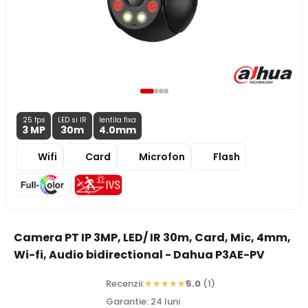
25 fps
LED si IR
lentila fixa
3 MP
30m
4.0
mm
Wifi
Card
Microfon
Flash
Camera PT IP 3MP, LED/ IR 30m, Card, Mic, 4mm,
Wi-fi, Audio bidirectional - Dahua P3AE-PV
Recenzii:
5.0
(1)
Garantie: 24 luni