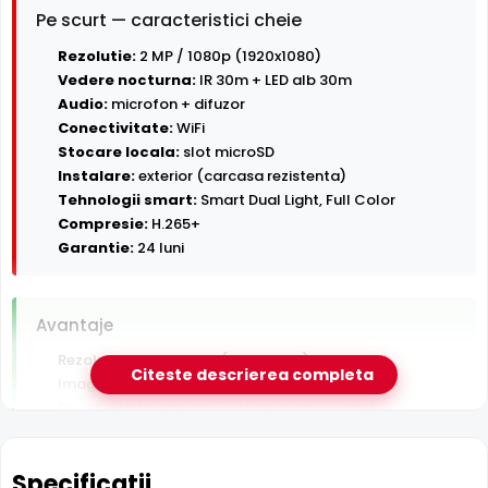
Pe scurt — caracteristici cheie
Rezolutie:
2 MP / 1080p (1920x1080)
Vedere nocturna:
IR 30m + LED alb 30m
Audio:
microfon + difuzor
Conectivitate:
WiFi
Stocare locala:
slot microSD
Instalare:
exterior (carcasa rezistenta)
Tehnologii smart:
Smart Dual Light, Full Color
Compresie:
H.265+
Garantie:
24 luni
Avantaje
Rezolutie 3 Megapixeli (2048x1536)
Citeste descrierea completa
Imagine color pe timp de noapte pana la 30 m
Rezistenta la exterior — ploaie, praf si inghet
Conectare Wi-Fi — instalare fara cablu de retea
Inregistrare pe card MicroSD, functioneaza si fara NVR
Specificatii
Audio bidirectional — asculti si vorbesti prin camera din