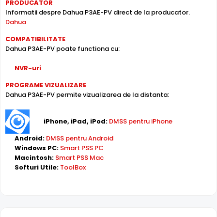
PRODUCATOR
iluminare scazuta, de la o distanta de pana la 30 metri,
Informatii despre Dahua P3AE-PV direct de la producator.
P3AE-PV fiind dotata cu un iluminator in infrarosu cu LED-
Dahua
uri IR.
COMPATIBILITATE
Dahua P3AE-PV poate functiona cu:
NVR-uri
PROGRAME VIZUALIZARE
Dahua P3AE-PV permite vizualizarea de la distanta:
iPhone, iPad, iPod:
DMSS pentru iPhone
Dahua Full Color
Android:
DMSS pentru Android
Windows PC:
Smart PSS PC
Macintosh:
Smart PSS Mac
Softuri Utile:
ToolBox