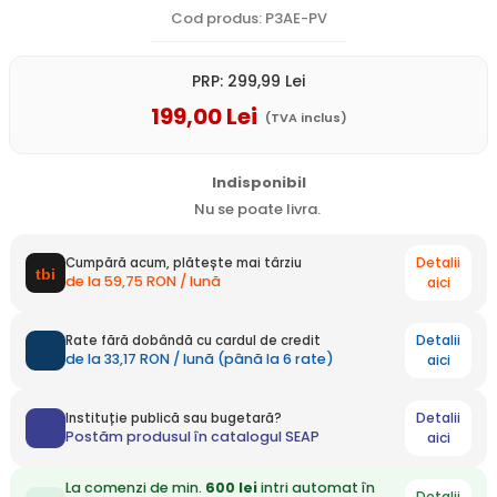
Cod produs: P3AE-PV
PRP:
299
,99
Lei
199
,00
Lei
(TVA inclus)
Indisponibil
Nu se poate livra.
Detalii
Cumpără acum, plătește mai târziu
de la 59,75 RON / lună
aici
Detalii
Rate fără dobândă cu cardul de credit
de la 33,17 RON / lună (până la 6 rate)
aici
Detalii
Instituție publică sau bugetară?
Postăm produsul în catalogul SEAP
aici
La comenzi de min.
600 lei
intri automat în
Detalii