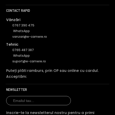
Compara cu produse asemanatoare
CONTACT RAPID
Tabel comparativ generat automat pe baza categoriei si
features.
Vânzări
0767 390 475
Comparatie Dahua P3AE-PV vs 3 alterna
WhatsApp
Dahua P3AE-PV
Dahua DH-
Da
Caracteristica
vanzari@e-camere.ro
(acest produs)
P3B-PV
P5
Tehnic
Pret
199 lei
150 lei
250
0765 487 387
WhatsApp
Rezolutie
2 MP/1080p
—
5 M
suport@e-camere.ro
Vedere
IR 30m + LED
IR 
IR 30m + LED 30m
Puteți plăti ramburs, prin OP sau online cu cardul.
noaptea
30m
40
Acceptăm:
Audio
mic + difuzor
mic + difuzor
mic
NEWSLETTER
WiFi,
WiFi
Conectivitate
WiFi, Ethernet
Ethernet
Eth
Slot card SD
Da
Da
Da
Inscrie-te la newsletterul nostru pentru a primi