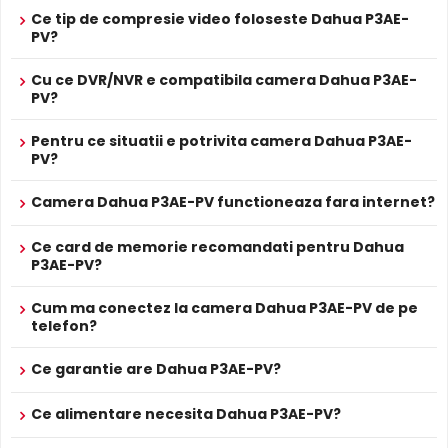
Ce tip de compresie video foloseste Dahua P3AE-
prin camera.
PV?
Conectivitate WiFi
Cu ce DVR/NVR e compatibila camera Dahua P3AE-
Dahua P3AE-PV dispune de conectivitate
WiFi
, permitand
PV?
transmisia datelor fara fir. Ideal pentru locatii unde
Pentru ce situatii e potrivita camera Dahua P3AE-
cablarea nu este posibila sau dorita.
PV?
Inregistrare pe Card
Camera Dahua P3AE-PV functioneaza fara internet?
Dahua P3AE-PV dispune de
slot card microSD
incorporat,
permitand inregistrarea locala direct pe camera. Utila ca
Ce card de memorie recomandati pentru Dahua
backup sau pentru instalari fara DVR/NVR.
P3AE-PV?
Cum ma conectez la camera Dahua P3AE-PV de pe
Lentila Fixa
telefon?
Camera Dahua P3AE-PV are o
lentila fixa
ce ofera un
unghi fix de vizualizare, ce nu poate fi reglat in momentul
Ce garantie are Dahua P3AE-PV?
instalarii, fiind pretabila in supravegherea generala a
zonelor. Distanta focala este de 4.0 mm.
Ce alimentare necesita Dahua P3AE-PV?