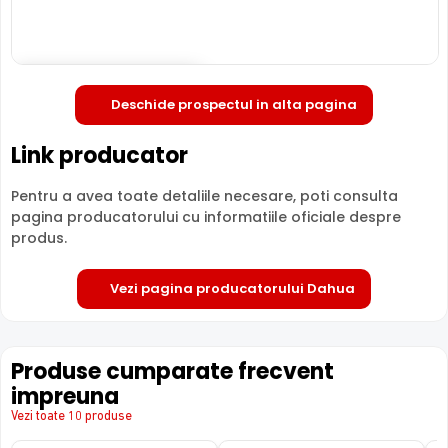
• Suporta integrarea cu inregistratoarele ce permit functii
de Inteligenta Artificiala, simplificand cautarea
evenimentelor in inregistrari
Deschide in fullscreen
• Permite inregistratoarelor, ce au functia SMD Plus, sa
Deschide prospectul in alta pagina
filtreze alarmele false si permite clasificarea
evenimentelor generate de oameni sau masini
Link producator
Pentru a avea toate detaliile necesare, poti consulta
pagina producatorului cu informatiile oficiale despre
produs.
Vezi pagina producatorului Dahua
Produse cumparate frecvent
impreuna
Vezi toate 10 produse