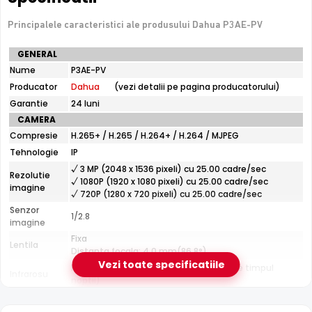
aplicatie
Principalele caracteristici ale produsului Dahua P3AE-PV
De luat in calcul
Specificatii
GENERAL
tehnice
Performanta depinde de calitatea semnalului Wi-Fi la
Nume
P3AE-PV
Dahua
locul montajului
Producator
Dahua
(vezi detalii pe pagina producatorului)
P3AE-
PV
Garantie
24 luni
CAMERA
e-Camere.ro recomanda acest produs pentru:
Compresie
H.265+ / H.265 / H.264+ / H.264 / MJPEG
curtea si exteriorul casei.
Tehnologie
IP
√ 3 MP (2048 x 1536 pixeli) cu 25.00 cadre/sec
Rezolutie
√ 1080P (1920 x 1080 pixeli) cu 25.00 cadre/sec
imagine
Smart Dual Light
√ 720P (1280 x 720 pixeli) cu 25.00 cadre/sec
Dahua P3AE-PV combina
infrarosu
cu
lumina alba
: pe
Senzor
1/2.8
imagine
timp de noapte, functioneaza in mod IR discret, iar cand
detecteaza o miscare, comuta automat pe lumina alba
Fixa
Lentila
Distanta focala: 4.0 mm(86.8°)
pentru imagini color clare ale evenimentului.
Vezi toate specificatiile
Pana la 30 metri (pentru vizualizarea pe timpul
Infrarosu
noptii)
CARCASA