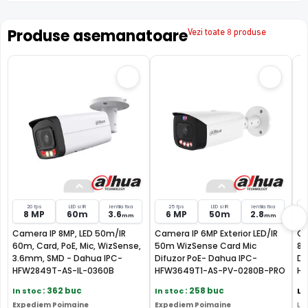
(detectori prezenta, contacte magnetice, etc), ce pot
actiona mutarea camerei in anumite preseturi, activarea
Produse asemanatoare
Vezi toate 8 produse
inregistrarii , activarea unei iesiri de alarma sau multe
altele.
20 fps
LED si IR
lentila fixa
25 fps
LED si IR
lentila fixa
8 MP
60m
3.6
6 MP
50m
2.8
mm
mm
Camera IP 8MP, LED 50m/IR
Camera IP 6MP Exterior LED/IR
Ca
60m, Card, PoE, Mic, WizSense,
50m WizSense Card Mic
80
3.6mm, SMD - Dahua IPC-
Difuzor PoE- Dahua IPC-
De
HFW2849T-AS-IL-0360B
HFW3649T1-AS-PV-0280B-PRO
HF
In stoc
: 362 buc
In stoc
: 258 buc
La
Expediem Poimaine
Expediem Poimaine
Liv