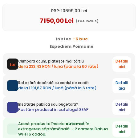
PRP:
10699
,00
Lei
7150
,00
Lei
(TVA inclus)
In stoc
: 5 buc
Expediem Poimaine
Detalii
Cumpără acum, plătește mai târziu
de la 233,43 RON / lună (până la 60 rate)
aici
Detalii
Rate fără dobândă cu cardul de credit
de la 1.191,67 RON / lună (până la 6 rate)
aici
Detalii
Instituție publică sau bugetară?
Postăm produsul în catalogul SEAP
aici
Acest produs te înscrie
automat
în
Detalii
extragerea săptămânală — 2 camere Dahua
aici
Wi-Fi 6 cadou.