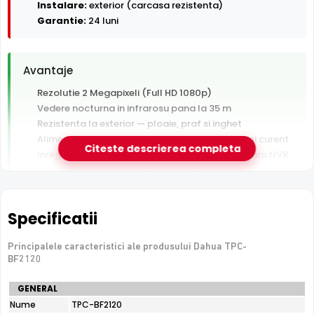
Instalare:
exterior (carcasa rezistenta)
Garantie:
24 luni
Avantaje
Rezolutie 2 Megapixeli (Full HD 1080p)
Vedere nocturna in infrarosu pana la 35 m
Rezistenta la exterior — ploaie, praf si inghet
Alimentare PoE — un singur cablu pentru date si curent
Citeste descrierea completa
Inregistrare pe card MicroSD, functioneaza si fara NVR
Garantie 24 luni si suport tehnic gratuit in romana
De luat in calcul
Specificatii
Fara microfon/difuzor — nu inregistreaza audio
Principalele caracteristici ale produsului Dahua TPC-
BF2120
e-Camere.ro recomanda acest produs pentru:
Specificatii
GENERAL
curtea si exteriorul casei; instalari profesionale cu
tehnice
Nume
TPC-BF2120
cablare UTP structurata; detectie perimetrala pe
Dahua