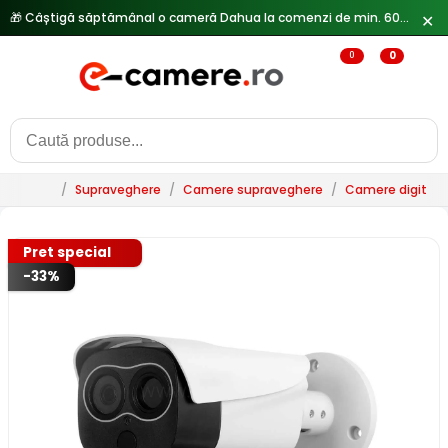
🎁 Câștigă săptămânal o cameră Dahua la comenzi de min. 600 lei —
✕
0
0
/
Supraveghere
/
Camere supraveghere
/
Camere digitale 
Pret special
-33%