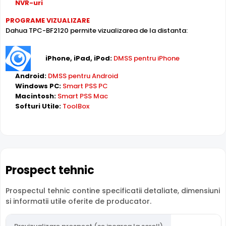
Poate oferi imagini pe timpul noptii sau in conditii de
NVR-uri
iluminare scazuta, de la o distanta de pana la 35 metri,
PROGRAME VIZUALIZARE
TPC-BF2120 fiind dotata cu un iluminator in infrarosu cu
Dahua TPC-BF2120 permite vizualizarea de la distanta:
LED-uri IR.
iPhone, iPad, iPod:
DMSS pentru iPhone
Android:
DMSS pentru Android
Windows PC:
Smart PSS PC
Macintosh:
Smart PSS Mac
Softuri Utile:
ToolBox
LENTILA FIXA
Camera DAHUA TPC-BF2120
are o lentila ce ofera un
unghi fix de vizualizare, ce nu poate fi reglat in momentul
Prospect tehnic
instalarii acesteia, fiind pretabila in supravegherea
generala a zonelor. Distanta focala este de 4.0 mm,
Prospectul tehnic contine specificatii detaliate, dimensiuni
oferind un unghi orizontal de 74.0°.
si informatii utile oferite de producator.
POE (Power Over Ethernet)