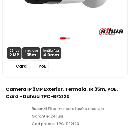
25 fps
Infrarosu
lentila fixa
2 MP
35m
4.0
mm
Card
PoE
Camera IP 2MP Exterior, Termala, IR 35m, POE,
Card - Dahua TPC-BF2120
Recenzii:
Fii primul care lasă o recenzie
Garantie: 24 luni
Cod produs: TPC-BF2120