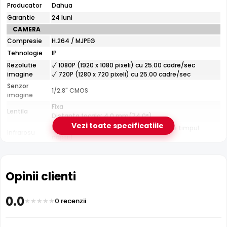
Producator
Dahua
orice vreme si prevenirea incendiilor.
TPC-
BF2120
Garantie
24 luni
CAMERA
Compresie
H.264 / MJPEG
Tehnologie
IP
Rezolutie
√ 1080P (1920 x 1080 pixeli) cu 25.00 cadre/sec
imagine
√ 720P (1280 x 720 pixeli) cu 25.00 cadre/sec
Senzor
1/2.8" CMOS
imagine
Infrarosu 35m
Fixa
Lentila
Dahua TPC-BF2120 dispune de iluminare infrarosu cu raza
Distanta focala: 4.0 mm(74.0°)
de actiune de pana la
35 metri
, oferind vizibilitate clara
Vezi toate specificatiile
Pana la 35 metri (pentru vizualizarea pe timpul
Infrarosu
pe intuneric total. LED-urile IR sunt invizibile ochiului uman
noptii)
si nu deranjeaza.
CARCASA
Format
Cu picior
Protectie
Exterior
Opinii clienti
Material
Plastic
Carcasa
0.0
0 recenzii
Temperatura
(-30° ... 55°) Celsius
Dimensiuni
238.6 x 90.4 x 90 mm