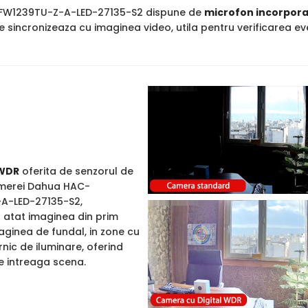
W1239TU-Z-A-LED-27135-S2 dispune de
microfon incorpora
se sincronizeaza cu imaginea video, utila pentru verificarea ev
WDR
oferita de senzorul de
amerei Dahua HAC-
A-LED-27135-S2,
atat imaginea din prim
maginea de fundal, in zone cu
nic de iluminare, oferind
pe intreaga scena.