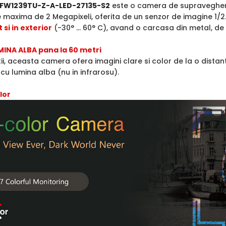
FW1239TU-Z-A-LED-27135-S2
este o camera de supraveghere
e maxima de 2 Megapixeli, oferita de un senzor de imagine 1/
t si in exterior
(-30° ... 60° C), avand o carcasa din metal, de t
MINA ALBA pana la 60 metri
ii, aceasta camera ofera imagini clare si color de la o distan
 cu lumina alba (nu in infrarosu).
lor