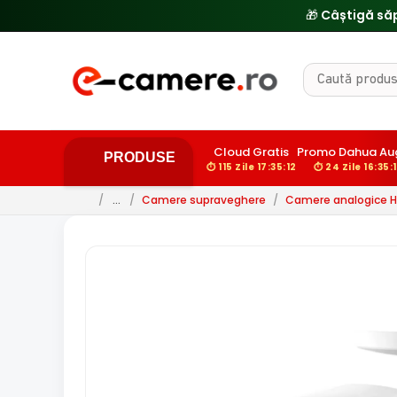
🔥
Cloud Gratis
Promo Dahua Au
PRODUSE
⏱ 115 Zile 17:35:10
⏱ 24 Zile 16:35:
/
…
/
Camere supraveghere
/
Camere analogice 