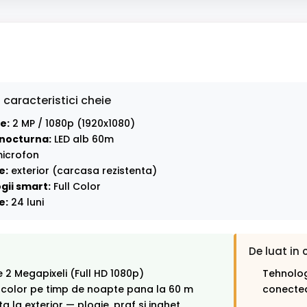
 caracteristici cheie
e:
2 MP / 1080p (1920x1080)
nocturna:
LED alb 60m
icrofon
e:
exterior (carcasa rezistenta)
gii smart:
Full Color
e:
24 luni
De luat in 
e 2 Megapixeli (Full HD 1080p)
Tehnolog
 color pe timp de noapte pana la 60 m
conectea
ta la exterior — ploaie, praf si inghet