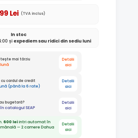
,99
Lei
(TVA inclus)
In stoc
:00 și
expediem
sau ridici din sediu
luni
Detalii
tește mai târziu
 lună
aici
Detalii
cu cardul de credit
lună (până la 6 rate)
aici
Detalii
 sau bugetară?
în catalogul SEAP
aici
n.
600 lei
intri automat în
Detalii
ămânală — 2 camere Dahua
aici