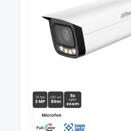
5x
25 fps
LED-uri
optic
2 MP
60m
zoom
Microfon