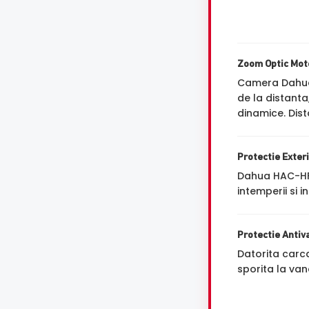
Zoom Optic Mot
Camera Dahua
de la distanta
dinamice. Dist
Protectie Exter
Dahua HAC-HFW
intemperii si 
Protectie Antiv
Datorita carc
sporita la van