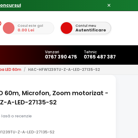
✕
Cosul este gol
Contul meu
0.00 Lei
Autentificare
Vanzari
Tehnic
0767 390 475
0765 487 387
lba LED 60m
/
HAC-HFW1239TU-Z-A-LED-27135-S2
ED 60m, Microfon, Zoom motorizat -
Z-A-LED-27135-S2
e lasă o recenzie
1239TU-Z-A-LED-27135-S2