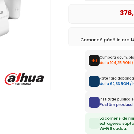
376
Comandă până în ora 14
Cumpără acum, plă
de la 104,25 RON /
Rate fără dobândă 
de la 62,83 RON / 
Instituție publică
Postăm produsul 
La comenzi de mi
extragerea săpt
Wi-Fi 6 cadou.