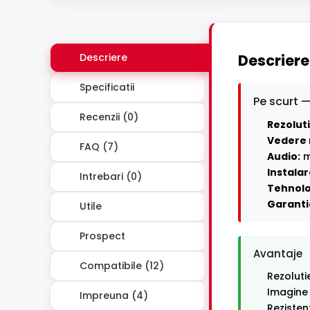
Descriere
Descriere
Specificatii
Pe scurt —
Recenzii (0)
Rezoluti
Vedere 
FAQ (7)
Audio:
m
Instalar
Intrebari (0)
Tehnolo
Garanti
Utile
Prospect
Avantaje
Compatibile (12)
Rezoluti
Imagine
Impreuna (4)
Rezisten