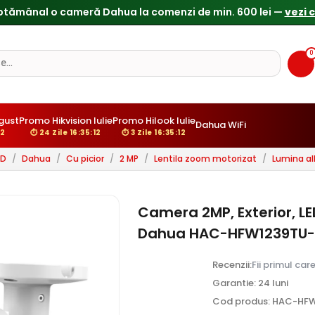
Reduceri de pana la 25% doar in luna iulie → Vezi ofertele
0
gust
Promo Hikvision Iulie
Promo Hilook Iulie
Dahua WiFi
10
⏱ 24 Zile 16:35:10
⏱ 3 Zile 16:35:10
HD
/
Dahua
/
Cu picior
/
2 MP
/
Lentila zoom motorizat
/
Lumina a
Camera 2MP, Exterior, L
Dahua HAC-HFW1239TU-
Recenzii:
Fii primul car
Garantie: 24 luni
Cod produs: HAC-HFW