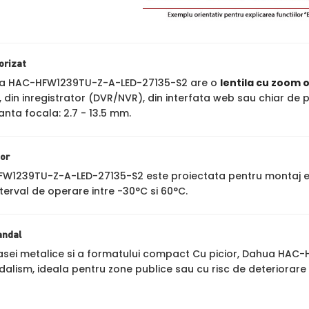
orizat
 HAC-HFW1239TU-Z-A-LED-27135-S2 are o
lentila cu zoom 
, din inregistrator (DVR/NVR), din interfata web sau chiar de 
anta focala: 2.7 - 13.5 mm.
ior
1239TU-Z-A-LED-27135-S2 este proiectata pentru montaj ex
interval de operare intre -30°C si 60°C.
andal
asei metalice si a formatului compact Cu picior, Dahua HAC
dalism, ideala pentru zone publice sau cu risc de deteriorare 