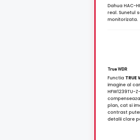
Dahua HAC-HF
real. Sunetul 
monitorizata.
True WDR
Functia
TRUE 
imagine al c
HFW1239TU-Z-
compenseaza 
plan, cat si i
contrast puter
detalii clare 