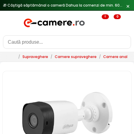
✕
0
0
/
Supraveghere
/
Camere supraveghere
/
Camere analogi