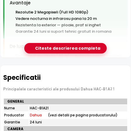
Avantaje
Rezolutie 2 Megapixeli (Full HD 1080p)
Vedere nocturna in infrarosu pana la 20 m
Rezistenta la exterior — ploaie, praf si inghet
Garantie 24 luni si suport tehnic gratuit in romana
De luat in calcul
Citeste descrierea completa
Distanta IR modesta (20 m) — potrivita pentru incaperi
si curti mici
Tehnologie analogica HD — necesita DVR, nu se
conecteaza direct la retea
Specificatii
Principalele caracteristici ale produsului Dahua HAC-B1A21
e-Camere.ro recomanda acest produs pentru:
Specificatii
curtea si exteriorul casei.
GENERAL
tehnice
Nume
HAC-B1A21
Dahua
Producator
Dahua
(vezi detalii pe pagina producatorului)
HAC-
B1A21
Garantie
24 luni
CAMERA