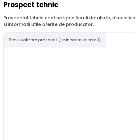
Prospect tehnic
instalarii acesteia, fiind pretabila in supravegherea
generala a zonelor. Distanta focala este de 3.6 mm,
oferind un unghi orizontal de 93.0°.
Prospectul tehnic contine specificatii detaliate, dimensiuni
si informatii utile oferite de producator.
Previzualizare prospect (se incarca la scroll)