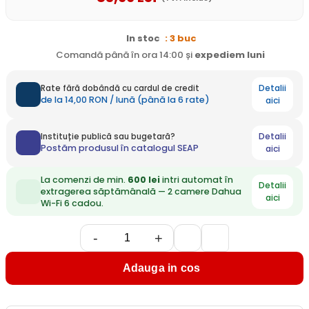
In stoc
: 3 buc
Comandă până în ora 14:00 și
expediem
luni
Detalii
Rate fără dobândă cu cardul de credit
de la 14,00 RON / lună (până la 6 rate)
aici
Detalii
Instituție publică sau bugetară?
Postăm produsul în catalogul SEAP
aici
La comenzi de min.
600 lei
intri automat în
Detalii
extragerea săptămânală — 2 camere Dahua
aici
Wi-Fi 6 cadou.
-
+
Adauga in cos