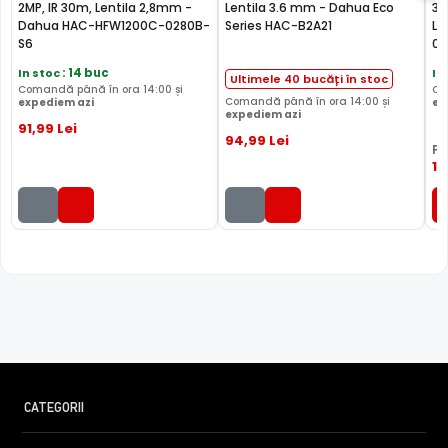
ANALOGICA
ANALOGICA
ANALO
2MP, IR 30m, Lentila 2,8mm -
Lentila 3.6 mm - Dahua Eco
30
Dahua HAC-HFW1200C-0280B-
Series HAC-B2A21
Li
Garantie
24 luni
24 luni
24 luni
S6
02
In stoc
: 14 buc
In
Audio
—
—
—
Ultimele 40 bucăți în stoc
Comandă până în ora 14:00 și
Co
Comandă până în ora 14:00 și
expediem azi
ex
Comparatie detaliata:
Dahua HAC-B1A21 vs Dahua HAC-
expediem azi
91
,99
Lei
HFW1200C-0280B-S6 →
·
Dahua HAC-B1A21 vs Dahua
94
,99
Lei
PR
HAC-B2A21 →
·
Dahua HAC-B1A21 vs Dahua HAC-
11
HFW1500RL-0280B-S3-DIP →
CATEGORII