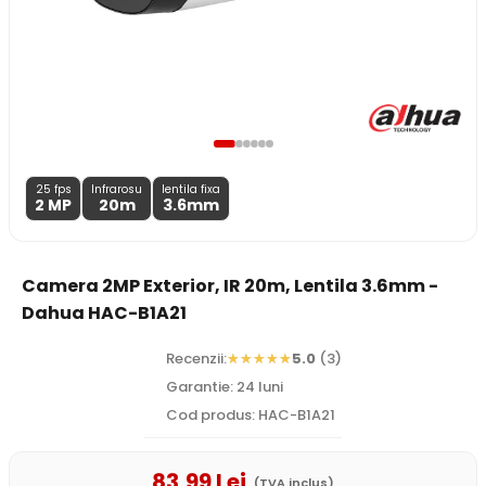
25 fps
Infrarosu
lentila fixa
2 MP
20m
3.6
mm
Camera 2MP Exterior, IR 20m, Lentila 3.6mm -
Dahua HAC-B1A21
Recenzii:
5.0
(3)
Garantie: 24 luni
Cod produs: HAC-B1A21
83
,99
Lei
(TVA inclus)