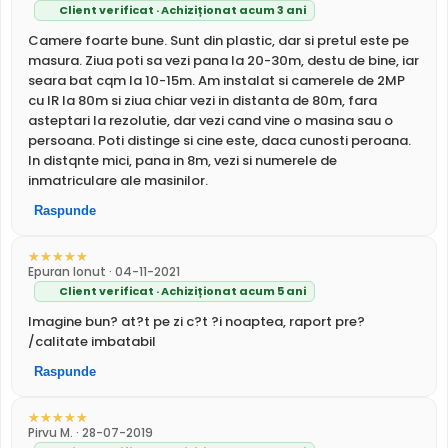
LPR
Nu
Client verificat · Achiziționat acum 3 ani
Alte functii
- Grad de protectie la intemperii: IP67
Camere foarte bune. Sunt din plastic, dar si pretul este pe
ALIMENTARE
masura. Ziua poti sa vezi pana la 20-30m, destu de bine, iar
Filtru IR Mecanic (ICR)
12V DC / 225 mA
seara bat cqm la 10-15m. Am instalat si camerele de 2MP
Alimentare
Dahua HAC-B1A21 are un
filtru IR mecanic
Sursa de alimentare NU este inclusa
cu IR la 80m si ziua chiar vezi in distanta de 80m, fara
autoretractabil
ce filtreaza lumina in infrarosu pe timpul
Alimentare
asteptari la rezolutie, dar vezi cand vine o masina sau o
Nu
POC
zilei, pentru a evita defectele de culoare, iar pe timpul
persoana. Poti distinge si cine este, daca cunosti peroana.
PROSPECT PRODUCATOR
noptii acesta este retras pentru a permite luminii IR sa
In distqnte mici, pana in 8m, vezi si numerele de
Prospect
treaca, imbunatatind vizibilitatea.
inmatriculare ale masinilor.
Dahua HAC-B1A21
tehnic
Raspunde
* Specificatiile tehnice ale produsului Dahua HAC-B1A21 au caracter
informativ.
Epuran Ionut · 04-11-2021
Client verificat · Achiziționat acum 5 ani
Imagine bun? at?t pe zi c?t ?i noaptea, raport pre?
/calitate imbatabil
Raspunde
Infrarosu Inteligent (Smart IR)
Dahua HAC-B1A21 este dotata cu functia
Infrarosu
Pirvu M. · 28-07-2019