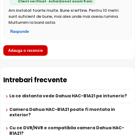
Inteligent
(Smart IR), ce regleaza automat intensitatea
Client verificat · Achiziționat acum 5 ani
iluminatorului in infrarosu in functie de distanta obiectului,
Am instalat foarte multe. Bune si ieftine. Pentru 10 metri
eliminand riscul de suprasaturare a imaginii la distante
sunt suficient de bune, mai ales unde mai aveau lumina.
mici.
Multumim la banii astia
Raspunde
Adauga o recenzie
Intrebari frecvente
La ce distanta vede Dahua HAC-B1A21 pe intuneric?
Camera Dahua HAC-B1A21 poate fi montata in
exterior?
BLC (Compensare Lumina)
Cu ce DVR/NVR e compatibila camera Dahua HAC-
Functia
BLC
(Backlight Compensation) cu care este
B1A21?