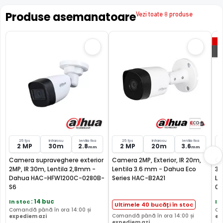
FILTRU IR MECANIC (ICR / IR Cut Fillter)
Produse asemanatoare
Vezi toate 8 produse
Camera DAHUA HAC-HFW1200R are un filtru IR Mecanic
autoretractabil ce filtreaza lumina in infrarosu pe timpul
P
zilei, pentru a evita anumitele defecte de afisare a
culorilor, iar pe timpul noptii acesta este retras pentru a
permite luminii in infrarosu sa treaca, imbunatatind
vizibilitatea camerei in modul alb/negru.
25 fps
Infrarosu
lentila fixa
25 fps
Infrarosu
lentila fixa
2 MP
30m
2.8
2 MP
20m
3.6
mm
mm
Camera supraveghere exterior
Camera 2MP, Exterior, IR 20m,
Ca
2MP, IR 30m, Lentila 2,8mm -
Lentila 3.6 mm - Dahua Eco
30
Dahua HAC-HFW1200C-0280B-
Series HAC-B2A21
Li
S6
02
In stoc
: 14 buc
In
Ultimele 40 bucăți în stoc
Comandă până în ora 14:00 și
Co
Comandă până în ora 14:00 și
expediem azi
ex
expediem azi