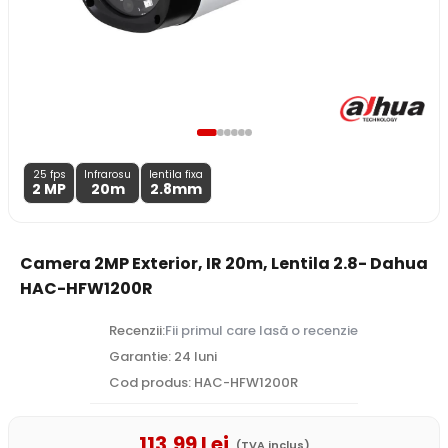
25 fps
Infrarosu
lentila fixa
2 MP
20m
2.8
mm
Camera 2MP Exterior, IR 20m, Lentila 2.8- Dahua
HAC-HFW1200R
Recenzii:
Fii primul care lasă o recenzie
Garantie: 24 luni
Cod produs: HAC-HFW1200R
113
,99
Lei
(TVA inclus)