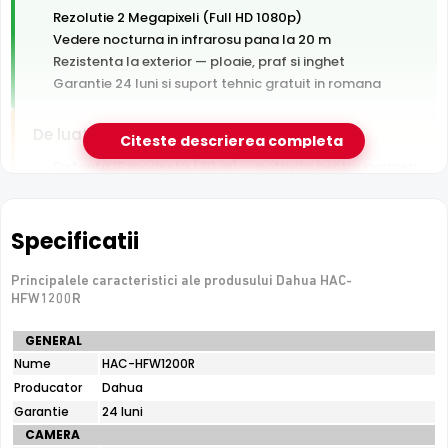
Rezolutie 2 Megapixeli (Full HD 1080p)
Vedere nocturna in infrarosu pana la 20 m
Rezistenta la exterior — ploaie, praf si inghet
Garantie 24 luni si suport tehnic gratuit in romana
De luat in calcul
Citeste descrierea completa
Distanta IR modesta (20 m) — potrivita pentru incaperi
si curti mici
Tehnologie analogica HD — necesita DVR, nu se
conecteaza direct la retea
Specificatii
Principalele caracteristici ale produsului Dahua HAC-
e-Camere.ro recomanda acest produs pentru:
HFW1200R
curtea si exteriorul casei.
Specificatii
GENERAL
tehnice
Nume
HAC-HFW1200R
Dahua
Producator
Dahua
HAC-
HFW1200R
Garantie
24 luni
CAMERA