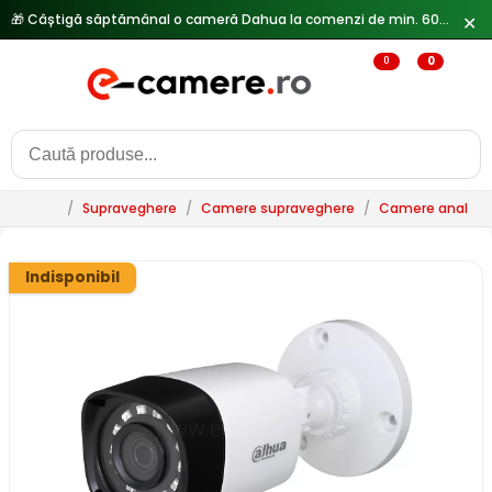
🎁 Câștigă săptămânal o cameră Dahua la comenzi de min. 600 lei —
✕
0
0
/
Supraveghere
/
Camere supraveghere
/
Camere analogi
Indisponibil