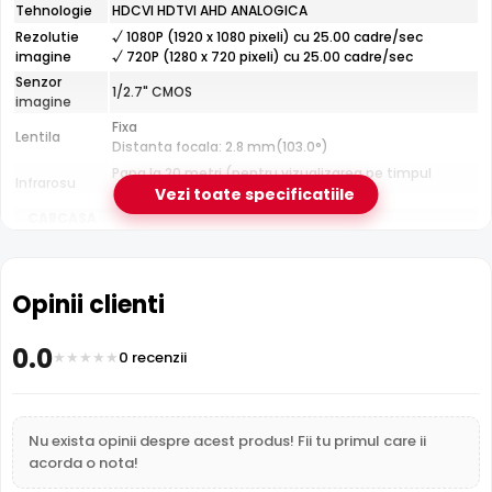
Tehnologie
HDCVI HDTVI AHD ANALOGICA
Rezolutie
√ 1080P (1920 x 1080 pixeli) cu 25.00 cadre/sec
imagine
√ 720P (1280 x 720 pixeli) cu 25.00 cadre/sec
Infrarosu 20m
Senzor
Dahua HAC-HFW1200R dispune de iluminare infrarosu cu
1/2.7" CMOS
imagine
raza de actiune de pana la
20 metri
, oferind vizibilitate
Fixa
Lentila
clara pe intuneric total. LED-urile IR sunt invizibile ochiului
Distanta focala: 2.8 mm(103.0°)
uman si nu deranjeaza.
Pana la 20 metri (pentru vizualizarea pe timpul
Infrarosu
noptii)
Vezi toate specificatiile
CARCASA
Format
Cu picior
Protectie
Exterior
Material
Opinii clienti
Plastic
Carcasa
Temperatura
(-40° ... 60°) Celsius
0.0
0 recenzii
Dimensiuni
154 × 69 × 69 mm
FUNCTII
Functii
Meniu OSD, Filtru IR Mecanic, Infrarosu Inteligent,
Imagine
2DNR, Digital WDR, BLC, HLC,
Nu exista opinii despre acest produs! Fii tu primul care ii
acorda o nota!
Microfon
Nu
LPR
Nu