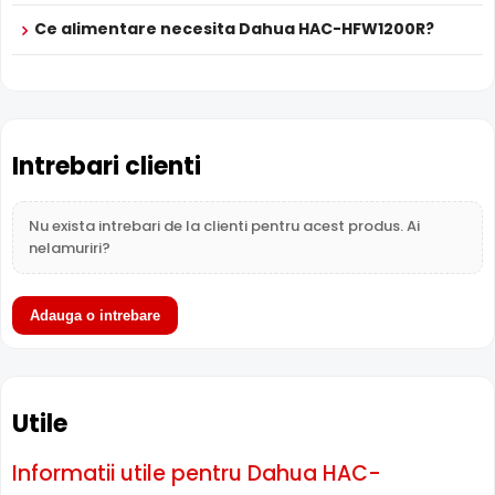
eliminand riscul de suprasaturare a imaginii la distante
Ce alimentare necesita Dahua HAC-HFW1200R?
mici.
Intrebari clienti
Nu exista intrebari de la clienti pentru acest produs. Ai
nelamuriri?
Adauga o intrebare
Utile
BLC (Compensare Lumina)
Functia
BLC
(Backlight Compensation) cu care este
Informatii utile pentru Dahua HAC-
dotata camera Dahua HAC-HFW1200R, permite ca