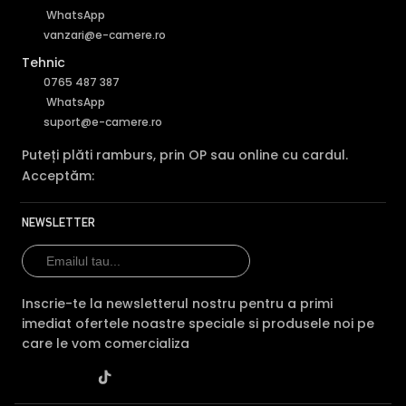
afla la o distanta mult mai mica decat aceasta, exista
WhatsApp
riscul ca imaginea sa fie suprasaturata (foarte alba).
vanzari@e-camere.ro
Astfel, pentru a elimina acesta situatie, camera de
Tehnic
supraveghere video DAHUA HAC-HFW1200R, este dotata
0765 487 387
cu functia Infrarosu Inteligent (Smart IR).
WhatsApp
suport@e-camere.ro
Puteți plăti ramburs, prin OP sau online cu cardul.
Acceptăm:
NEWSLETTER
Inscrie-te la newsletterul nostru pentru a primi
imediat ofertele noastre speciale si produsele noi pe
Alte functii
care le vom comercializa
Important!
Pentru comutarea intre tehnologii este necesara
telecomanda Dahua PFM820