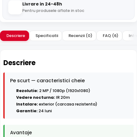
Livrare in 24-48h
Pentru produsele aflate in stoc
Descriere
Specificatii
Recenzii (0)
FAQ (6)
Intr
Descriere
Pe scurt — caracteristici cheie
Rezolutie:
2 MP / 1080p (1920x1080)
Vedere nocturna:
IR 20m
Instalare:
exterior (carcasa rezistenta)
Garantie:
24 luni
Avantaje