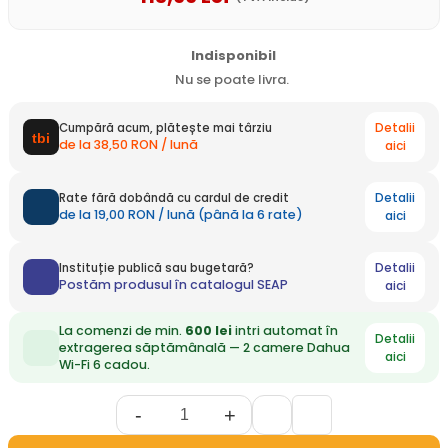
Indisponibil
Nu se poate livra.
Detalii
Cumpără acum, plătește mai târziu
de la 38,50 RON / lună
aici
Detalii
Rate fără dobândă cu cardul de credit
de la 19,00 RON / lună (până la 6 rate)
aici
Detalii
Instituție publică sau bugetară?
Postăm produsul în catalogul SEAP
aici
La comenzi de min.
600 lei
intri automat în
Detalii
extragerea săptămânală — 2 camere Dahua
aici
Wi-Fi 6 cadou.
-
+