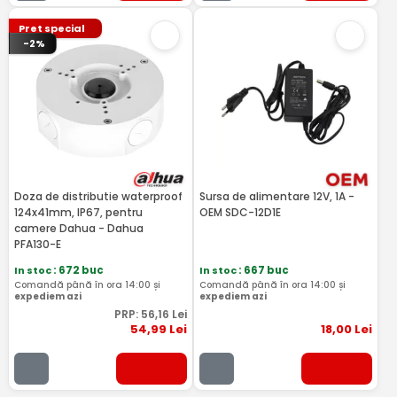
Pret special
-2%
Doza de distributie waterproof
Sursa de alimentare 12V, 1A -
124x41mm, IP67, pentru
OEM SDC-12D1E
camere Dahua - Dahua
PFA130-E
In stoc
: 672 buc
In stoc
: 667 buc
Comandă până în ora 14:00 și
Comandă până în ora 14:00 și
expediem azi
expediem azi
PRP:
56
,16
Lei
54
,99
Lei
18
,00
Lei