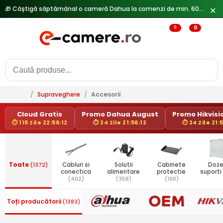
🎁 Câștigă săptămânal o cameră Dahua la comenzi de min. 600 lei —
✕
0
0
/
Supraveghere
/
Accesorii
Cloud Gratis
Promo Dahua August
Promo Hikvisio
⏱ 115 Zile 22:56:12
⏱ 24 Zile 21:56:12
⏱ 24 Zile 21:
Toate
(1372)
Cabluri si
Solutii
Cabinete
Doze
conectica
alimentare
protectie
suporti
(402)
(358)
(190)
Toți producătorii
(1383)