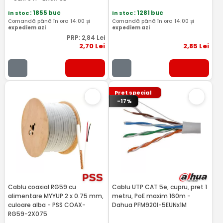
In stoc
: 1855 buc
In stoc
: 1281 buc
Comandă până în ora 14:00 și
Comandă până în ora 14:00 și
expediem azi
expediem azi
PRP:
2
,84
Lei
2
,70
Lei
2
,85
Lei
Pret special
-17%
Cablu coaxial RG59 cu
Cablu UTP CAT 5e, cupru, pret 1
alimentare MYYUP 2 x 0.75 mm,
metru, PoE maxim 160m -
culoare alba - PSS COAX-
Dahua PFM920I-5EUNx1M
RG59-2X075