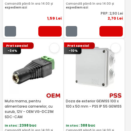
Comandă până în ora 14:00 și
Comandă până în ora 14:00 și
expediem azi
expediem azi
PRP:
2
,90
Lei
1
,59
Lei
2
,70
Lei
Pret special
Pret special
-34%
-10%
Mufa mama, pentru
Doza de exterior GEWISS 100 x
alimentarea camerelor, cu
100 x 50 mm - PSS IP 55 GEWISS
surub, 12V - OEM VG-DC21M
SDC-CAM
In stoc
: 2398 buc
In stoc
: 388 buc
Comandă până în ora 14:00 și
Comandă până în ora 14:00 și