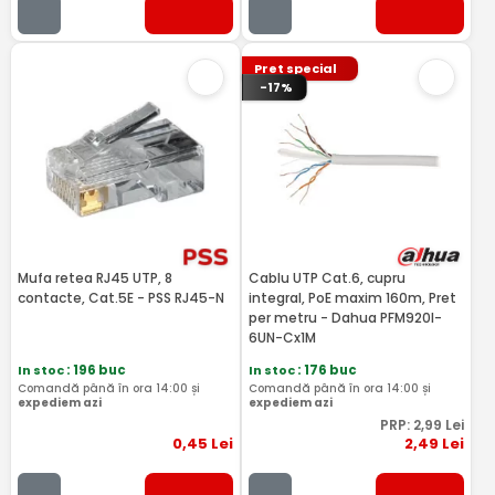
Pret special
-17%
Mufa retea RJ45 UTP, 8
Cablu UTP Cat.6, cupru
contacte, Cat.5E - PSS RJ45-N
integral, PoE maxim 160m, Pret
per metru - Dahua PFM920I-
6UN-Cx1M
In stoc
: 196 buc
In stoc
: 176 buc
Comandă până în ora 14:00 și
Comandă până în ora 14:00 și
expediem azi
expediem azi
PRP:
2
,99
Lei
0
,45
Lei
2
,49
Lei