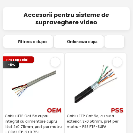
Accesorii pentru sisteme de
supraveghere video
Filtreaza dupa
Ordoneaza dupa
Pret special
-5%
Cablu UTP Cat.5e cupru
Cablu FTP Cat.5e, cu sufa
integral cu alimentare cupru
exterior, 8x0.50mm, pret per
litat 2x0.75mm, pret per metru
metru - PSS FTP-SUFA
- OEM UTP-2X0.75L