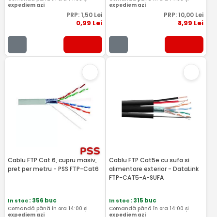
expediem azi
expediem azi
PRP:
1
,50
Lei
PRP:
10
,00
Lei
0
,99
Lei
8
,99
Lei
Cablu FTP Cat.6, cupru masiv,
Cablu FTP Cat5e cu sufa si
pret per metru - PSS FTP-Cat6
alimentare exterior - DataLink
FTP-CAT5-A-SUFA
In stoc
: 356 buc
In stoc
: 315 buc
Comandă până în ora 14:00 și
Comandă până în ora 14:00 și
expediem azi
expediem azi