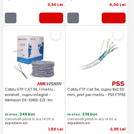
3
,30
Lei
4
,00
Lei
Cablu UTP CAT.5E, 1 metru ,
Cablu FTP Cat.5e, cupru 8x0.50
ecranat , cupru integral -
mm, pret per metru - PSS FTP5E
HikVision DS-1LN5E-E/E-1m
In stoc
: 245 buc
In stoc
: 236 buc
Comandă până în ora 14:00 și
Comandă până în ora 14:00 și
expediem azi
expediem azi
1
,50
Lei
2
,35
Lei