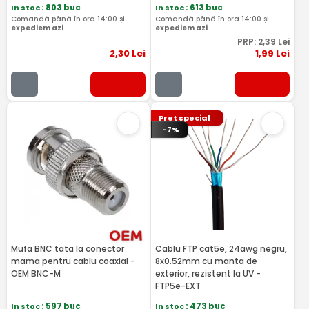
In stoc
: 803 buc
In stoc
: 613 buc
Comandă până în ora 14:00 și
Comandă până în ora 14:00 și
expediem azi
expediem azi
PRP:
2
,39
Lei
2
,30
Lei
1
,99
Lei
Pret special
-7%
Mufa BNC tata la conector
Cablu FTP cat5e, 24awg negru,
mama pentru cablu coaxial -
8x0.52mm cu manta de
OEM BNC-M
exterior, rezistent la UV -
FTP5e-EXT
In stoc
: 597 buc
In stoc
: 473 buc