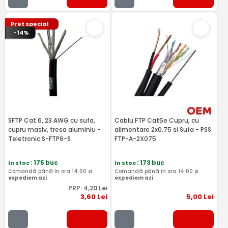
Pret special
-14%
SFTP Cat.6, 23 AWG cu sufa,
Cablu FTP Cat5e Cupru, cu
cupru masiv, tresa aluminiu -
alimentare 2x0.75 si Sufa - PSS
Teletronic S-FTP6-S
FTP-A-2X075
In stoc
: 175 buc
In stoc
: 173 buc
Comandă până în ora 14:00 și
Comandă până în ora 14:00 și
expediem azi
expediem azi
PRP:
4
,20
Lei
3
,60
Lei
5
,00
Lei