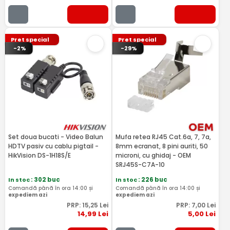
Pret special
Pret special
-2%
-29%
Set doua bucati - Video Balun
Mufa retea RJ45 Cat.6a, 7, 7a,
HDTV pasiv cu cablu pigtail -
8mm ecranat, 8 pini auriti, 50
HikVision DS-1H18S/E
microni, cu ghidaj - OEM
SRJ45S-C7A-10
In stoc
: 302 buc
In stoc
: 226 buc
Comandă până în ora 14:00 și
Comandă până în ora 14:00 și
expediem azi
expediem azi
PRP:
15
,25
Lei
PRP:
7
,00
Lei
14
,99
Lei
5
,00
Lei