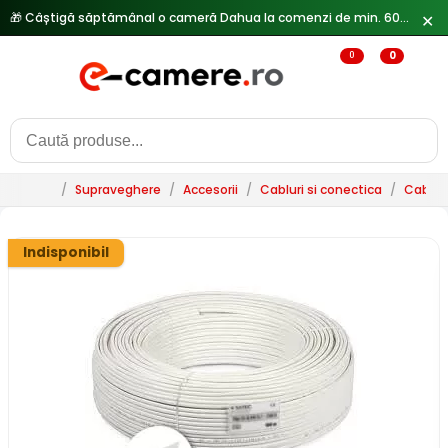
🎁 Câștigă săptămânal o cameră Dahua la comenzi de min. 600 lei —
✕
0
0
/
Supraveghere
/
Accesorii
/
Cabluri si conectica
/
Cablur
Indisponibil