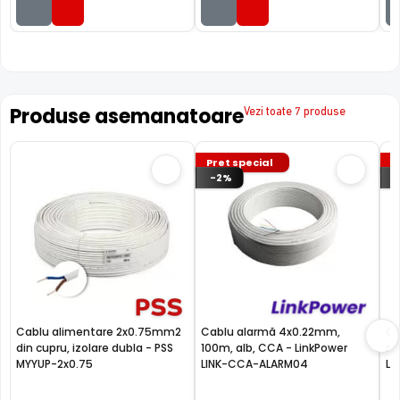
Produse asemanatoare
Vezi toate 7 produse
Pret special
P
-2%
Cablu alimentare 2x0.75mm2
Cablu alarmă 4x0.22mm,
Ca
din cupru, izolare dubla - PSS
100m, alb, CCA - LinkPower
mm
MYYUP-2x0.75
LINK-CCA-ALARM04
Li