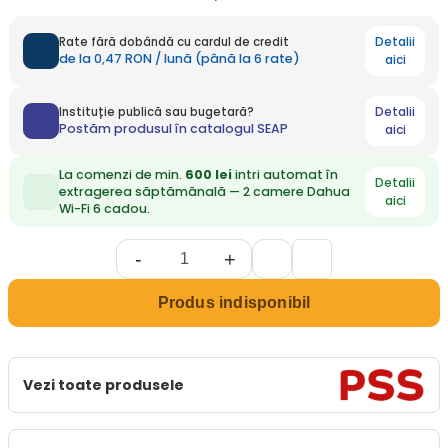
Detalii
Rate fără dobândă cu cardul de credit
de la 0,47 RON / lună (până la 6 rate)
aici
Detalii
Instituție publică sau bugetară?
Postăm produsul în catalogul SEAP
aici
La comenzi de min.
600 lei
intri automat în
Detalii
extragerea săptămânală — 2 camere Dahua
aici
Wi-Fi 6 cadou.
-
+
Produs indisponibil
Vezi toate produsele