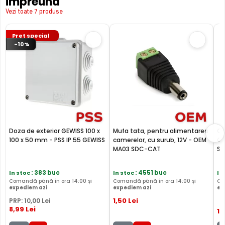
impreuna
Vezi toate 7 produse
Pret special
-10%
Doza de exterior GEWISS 100 x
Mufa tata, pentru alimentarea
Ca
100 x 50 mm - PSS IP 55 GEWISS
camerelor, cu surub, 12V - OEM
Ca
MA03 SDC-CAT
SD
In stoc
: 383 buc
In stoc
: 4551 buc
In
Comandă până în ora 14:00 și
Comandă până în ora 14:00 și
Co
expediem azi
expediem azi
ex
1
,50
Lei
PRP:
10
,00
Lei
8
,99
Lei
12