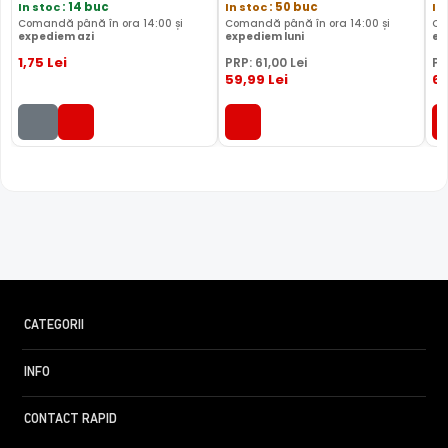
In stoc
: 14 buc
In stoc
: 50 buc
In
Comandă până în ora 14:00 și
Comandă până în ora 14:00 și
Co
expediem azi
expediem luni
ex
1
,75
Lei
PRP:
61
,00
Lei
PR
59
,99
Lei
6
CATEGORII
INFO
CONTACT RAPID