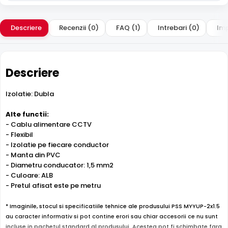
Descriere
Recenzii (0)
FAQ (1)
Intrebari (0)
Imp
Descriere
Izolatie: Dubla
Alte functii:
- Cablu alimentare CCTV
- Flexibil
- Izolatie pe fiecare conductor
- Manta din PVC
- Diametru conducator: 1,5 mm2
- Culoare: ALB
- Pretul afisat este pe metru
* Imaginile, stocul si specificatiile tehnice ale produsului PSS MYYUP-2x1.5
au caracter informativ si pot contine erori sau chiar accesorii ce nu sunt
incluse in pachetul standard al produsului. Acestea pot fi schimbate fara