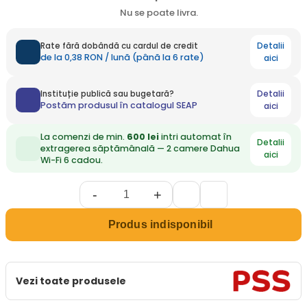
Nu se poate livra.
Detalii
Rate fără dobândă cu cardul de credit
de la 0,38 RON / lună (până la 6 rate)
aici
Detalii
Instituție publică sau bugetară?
Postăm produsul în catalogul SEAP
aici
La comenzi de min.
600 lei
intri automat în
Detalii
extragerea săptămânală — 2 camere Dahua
aici
Wi-Fi 6 cadou.
-
+
Produs indisponibil
Vezi toate produsele