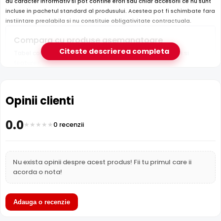
au caracter informativ si pot contine erori sau chiar accesorii ce nu sunt
incluse in pachetul standard al produsului. Acestea pot fi schimbate fara
instiintare prealabila si nu constituie obligativitate contractuala.
Compara cu produse asemanatoare
Citeste descrierea completa
Tabel comparativ generat automat pe baza categoriei si
features.
Comparatie PSS MYYUP-2x1 vs 3 alterna
PSS
PSS MYYUP-2x1
LinkPower
Opinii clienti
Caracteristica
MYYUP-
(acest produs)
CCA-ALA
2x0.75
0.0
0 recenzii
Pret
2 lei
2 lei
60 lei
Cabluri si
Cabluri si
Cabluri si
Categorie
conectica
conectica
conectica
Nu exista opinii despre acest produs! Fii tu primul care ii
acorda o nota!
Subcategorie
Cabluri
Cabluri
Cabluri
Sub-
Alimentare
Alimentare
Alimentar
Adauga o recenzie
subcategorie