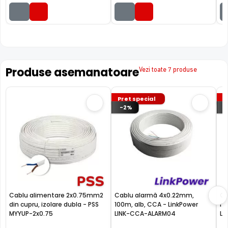
Produse asemanatoare
Vezi toate 7 produse
Pret special
P
-2%
Cablu alimentare 2x0.75mm2
Cablu alarmă 4x0.22mm,
Ca
din cupru, izolare dubla - PSS
100m, alb, CCA - LinkPower
mm
MYYUP-2x0.75
LINK-CCA-ALARM04
Li