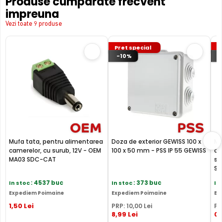
Produse cumparate frecvent
impreuna
Vezi toate 9 produse
Pret special
P
-10%
Mufa tata, pentru alimentarea
Doza de exterior GEWISS 100 x
Mu
camerelor, cu surub, 12V - OEM
100 x 50 mm - PSS IP 55 GEWISS
al
MA03 SDC-CAT
su
S
In stoc
: 4537 buc
In stoc
: 373 buc
In
Expediem Poimaine
Expediem Poimaine
Ex
1
,50
Lei
PRP:
10
,00
Lei
PR
8
,99
Lei
0