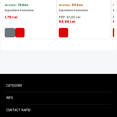
In stoc
: 14 buc
In stoc
: 50 buc
In
Expediem Poimaine
Expediem Poimaine
Ex
1
,75
Lei
PRP:
61
,00
Lei
PR
59
,99
Lei
6
CATEGORII
INFO
CONTACT RAPID