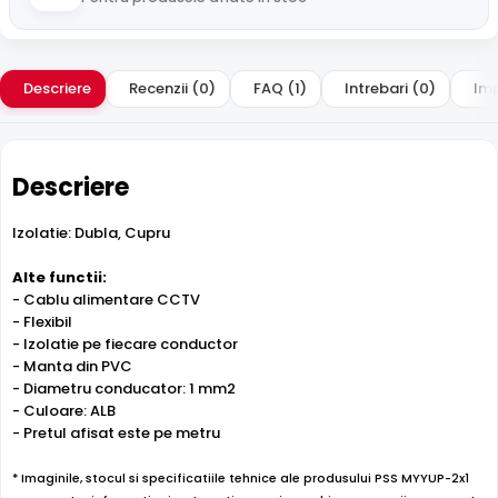
Descriere
Recenzii (0)
FAQ (1)
Intrebari (0)
Imp
Descriere
Izolatie: Dubla, Cupru
Alte functii:
- Cablu alimentare CCTV
- Flexibil
- Izolatie pe fiecare conductor
- Manta din PVC
- Diametru conducator: 1 mm2
- Culoare: ALB
- Pretul afisat este pe metru
* Imaginile, stocul si specificatiile tehnice ale produsului PSS MYYUP-2x1