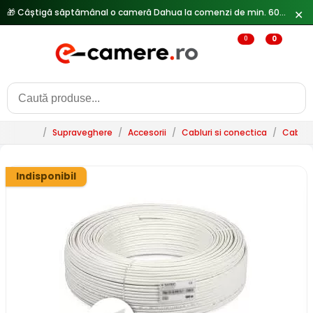
🎁 Câștigă săptămânal o cameră Dahua la comenzi de min. 600 lei —
✕
0
0
/
Supraveghere
/
Accesorii
/
Cabluri si conectica
/
Cablur
Indisponibil