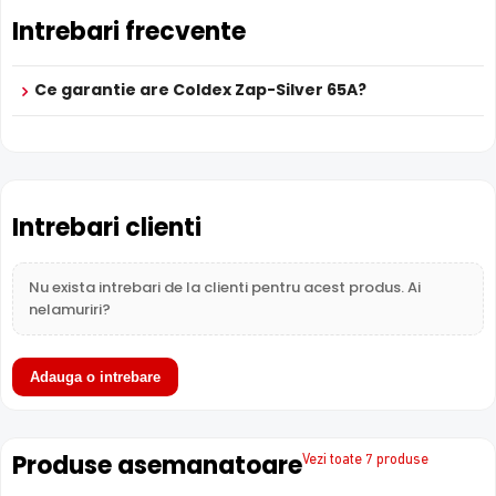
Coldex Zap-Silver
TED Electric
T
Caracteristica
Intrebari frecvente
65A
(acest produs)
TED1228M5
T
Pret
480 lei
250 lei
4
Ce garantie are Coldex Zap-Silver 65A?
Solutii
S
Categorie
Solutii alimentare
alimentare
a
Subcategorie
Acumulatori
Acumulatori
A
Sub-
Intrebari clienti
12V
12V
1
subcategorie
Garantie
24 luni
24 luni
2
Nu exista intrebari de la clienti pentru acest produs. Ai
nelamuriri?
Adauga o intrebare
Produse asemanatoare
Vezi toate 7 produse