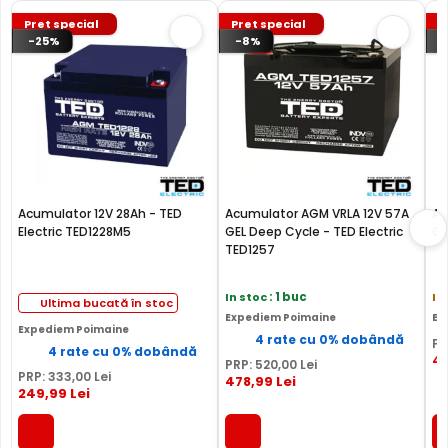
Pret special
Pret special
P
-25%
-8%
Acumulator 12V 28Ah - TED
Acumulator AGM VRLA 12V 57A
Ac
Electric TED1228M5
GEL Deep Cycle - TED Electric
GP
TED1257
In stoc
: 1 buc
In
Ultima bucată în stoc
Expediem Poimaine
Ex
Expediem Poimaine
4 rate cu 0% dobândă
PR
4 rate cu 0% dobândă
4
PRP:
520
,00
Lei
PRP:
333
,00
Lei
478
,99
Lei
249
,99
Lei