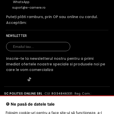
WhatsApp
suport@e-camere.ro
Puteți plăti ramburs, prin OP sau online cu cardul.
Acceptăm:
NEWSLETTER
Inscrie-te la newsletterul nostru pentru a primi
imediat ofertele noastre speciale si produsele noi pe
care le vom comercializa
SC POLITES ONLINE SRL
· CUI:
RO34846331
· Reg. Com.:
J2015001227161
· Capital social: 200 RON · Sediu: Str. Petrache
Poenaru, Nr. 1, Craiova, Jud. Dolj ·
Contactează-ne
·
Service produs
🍪 Ne pasă de datele tale
Folosim cookie-uri pentru a face site-ul să funcționeze, a-l