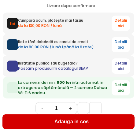
Livrare dupa confirmare
Detalii
Cumpără acum, plătește mai târziu
de la 130,00 RON / lună
aici
Detalii
Rate fără dobândă cu cardul de credit
de la 80,00 RON / lună (până la 6 rate)
aici
Detalii
Instituție publică sau bugetară?
Postăm produsul în catalogul SEAP
aici
La comenzi de min.
600 lei
intri automat în
Detalii
extragerea săptămânală — 2 camere Dahua
aici
Wi-Fi 6 cadou.
-
+
Adauga in cos