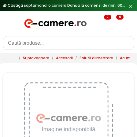
🎁 Câștigă săptămânal o cameră Dahua la comenzi de min. 600 lei —
✕
0
0
/
Supraveghere
/
Accesorii
/
Solutii alimentare
/
Acumulat