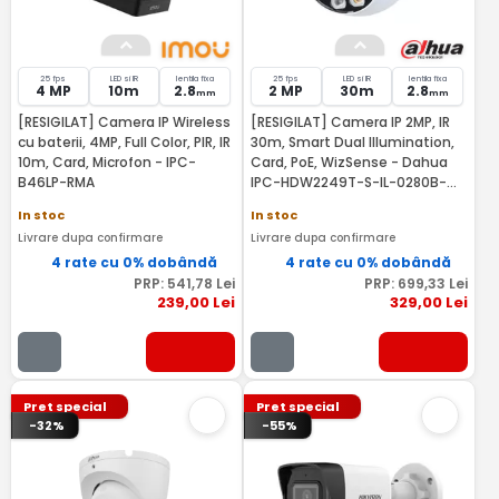
25 fps
LED si IR
lentila fixa
25 fps
LED si IR
lentila fixa
4 MP
10m
2.8
2 MP
30m
2.8
mm
mm
[RESIGILAT] Camera IP Wireless
[RESIGILAT] Camera IP 2MP, IR
cu baterii, 4MP, Full Color, PIR, IR
30m, Smart Dual Illumination,
10m, Card, Microfon - IPC-
Card, PoE, WizSense - Dahua
B46LP-RMA
IPC-HDW2249T-S-IL-0280B-
RMA
In stoc
In stoc
Livrare dupa confirmare
Livrare dupa confirmare
4 rate cu 0% dobândă
4 rate cu 0% dobândă
PRP:
541
,78
Lei
PRP:
699
,33
Lei
239
,00
Lei
329
,00
Lei
Pret special
Pret special
-32%
-55%