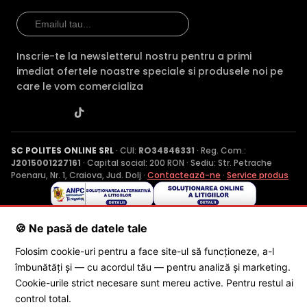
Inscrie-te la newsletterul nostru pentru a primi
imediat ofertele noastre speciale si produsele noi pe
care le vom comercializa
SC POLITES ONLINE SRL
· CUI:
RO34846331
· Reg. Com.:
J2015001227161
· Capital social: 200 RON · Sediu: Str. Petrache
Poenaru, Nr. 1, Craiova, Jud. Dolj ·
Contactează-ne
·
Service produs
© 2026 SC POLITES ONLINE SRL
🍪 Ne pasă de datele tale
Folosim cookie-uri pentru a face site-ul să funcționeze, a-l
îmbunătăți și — cu acordul tău — pentru analiză și marketing.
Cookie-urile strict necesare sunt mereu active. Pentru restul ai
control total.