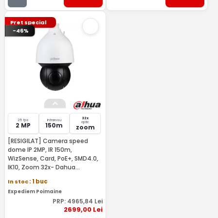
Pret special
-46%
32x
25 fps
Infrarosu
optic
2 MP
150m
zoom
[RESIGILAT] Camera speed
dome IP 2MP, IR 150m,
WizSense, Card, PoE+, SMD4.0,
IK10, Zoom 32x- Dahua
SD5A232GB-HNR-RMA
In stoc
: 1 buc
Expediem Poimaine
PRP:
4965
,84
Lei
2699
,00
Lei