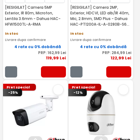
[RESIGILAT] Camera 5MP
[RESIGILAT] Camera 2MP,
Exterior, IR 80m, Microfon,
Exterior, HDCVI, LED alb/IR 40m,
Lentila 3.6mm - Dahua HAC-
Mic, 2.8mm, SMD Plus - Dahua
HFW1500TL-A-RMA
HAC-PT1200A-IL-A-0280B-S6-
RMA
In stoc
In stoc
Livrare dupa confirmare
Livrare dupa confirmare
4 rate cu 0% dobândă
4 rate cu 0% dobândă
PRP:
162
,99
Lei
PRP:
284
,99
Lei
119
,99
Lei
122
,99
Lei
Pret special
Pret special
-25%
-12%