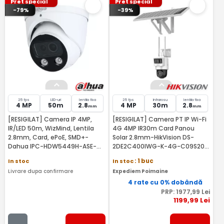
Pret special
Pret special
-79%
-39%
25 fps
LED-uri
lentila fixa
25 fps
Infrarosu
lentila fixa
4 MP
50m
2.8
4 MP
30m
2.8
mm
mm
[RESIGILAT] Camera IP 4MP,
[RESIGILAT] Camera PT IP Wi-Fi
IR/LED 50m, WizMind, Lentila
4G 4MP IR30m Card Panou
2.8mm, Card, ePoE, SMD+-
Solar 2.8mm-HikVision DS-
Dahua IPC-HDW5449H-ASE-
2DE2C400IWG-K-4G-C09S20-
D2-RMA
2.8mm-RMA
In stoc
In stoc
: 1 buc
Livrare dupa confirmare
Expediem Poimaine
4 rate cu 0% dobândă
PRP:
1977
,99
Lei
1199
,99
Lei