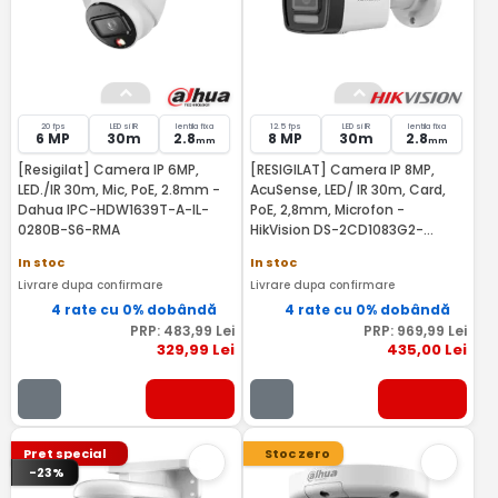
20 fps
LED si IR
lentila fixa
12.5 fps
LED si IR
lentila fixa
6 MP
30m
2.8
8 MP
30m
2.8
mm
mm
[Resigilat] Camera IP 6MP,
[RESIGILAT] Camera IP 8MP,
LED./IR 30m, Mic, PoE, 2.8mm -
AcuSense, LED/ IR 30m, Card,
Dahua IPC-HDW1639T-A-IL-
PoE, 2,8mm, Microfon -
0280B-S6-RMA
HikVision DS-2CD1083G2-
LIUF28-RMA
In stoc
In stoc
Livrare dupa confirmare
Livrare dupa confirmare
4 rate cu 0% dobândă
4 rate cu 0% dobândă
PRP:
483
,99
Lei
PRP:
969
,99
Lei
329
,99
Lei
435
,00
Lei
Pret special
Stoc zero
-23%