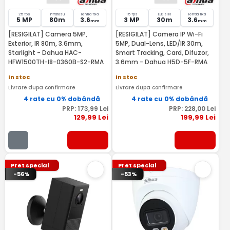
25 fps
Infrarosu
lentila fixa
15 fps
LED si IR
lentila fixa
5 MP
80m
3.6
3 MP
30m
3.6
mm
mm
[RESIGILAT] Camera 5MP,
[RESIGILAT] Camera IP Wi-Fi
Exterior, IR 80m, 3.6mm,
5MP, Dual-Lens, LED/IR 30m,
Starlight - Dahua HAC-
Smart Tracking, Card, Difuzor,
HFW1500TH-I8-0360B-S2-RMA
3.6mm - Dahua H5D-5F-RMA
In stoc
In stoc
Livrare dupa confirmare
Livrare dupa confirmare
4 rate cu 0% dobândă
4 rate cu 0% dobândă
PRP:
173
,99
Lei
PRP:
228
,00
Lei
129
,99
Lei
199
,99
Lei
Pret special
Pret special
-56%
-53%