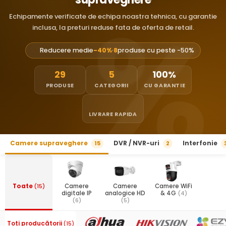
Echipamente verificate de echipa noastra tehnica, cu garantie
inclusa, la preturi reduse fata de oferta de retail.
Reducere medie
-40%
·
8
produse cu peste -50%
29
5
100%
PRODUSE
CATEGORII
CU GARANTIE
LIVRARE RAPIDA
Camere supraveghere
DVR / NVR-uri
Interfonie
15
2
Toate
(15)
Camere
Camere
Camere WiFi
digitale IP
analogice HD
& 4G
(4)
(6)
(5)
Toți producătorii
(15)