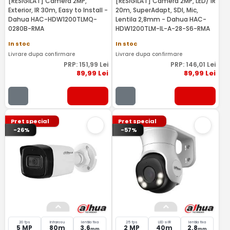
[RESIGILAT] Camera 2MP,
[RESIGILAT] Camera 2MP, LED/ IR
Exterior, IR 30m, Easy to Install -
20m, SuperAdapt, SDI, Mic,
Dahua HAC-HDW1200TLMQ-
Lentila 2,8mm - Dahua HAC-
0280B-RMA
HDW1200TLM-IL-A-28-S6-RMA
In stoc
In stoc
Livrare dupa confirmare
Livrare dupa confirmare
PRP:
151
,99
Lei
PRP:
146
,01
Lei
89
,99
Lei
89
,99
Lei
Pret special
Pret special
-26%
-57%
20 fps
Infrarosu
lentila fixa
25 fps
LED si IR
lentila fixa
5 MP
80m
3.6
2 MP
40m
2.8
mm
mm