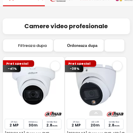
Camere video profesionale
Filtreaza dupa
Ordoneaza dupa
Pret special
Pret special
-41%
-38%
25 fps
Infrarosu
lentila fixa
25 fps
LED si IR
lentila fixa
2 MP
30m
2.8
2 MP
20m
2.8
mm
mm