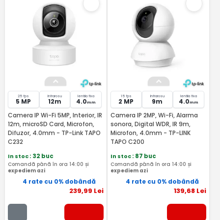
25 fps
Infrarosu
lentila fixa
15 fps
Infrarosu
lentila fixa
5 MP
12m
4.0
2 MP
9m
4.0
mm
mm
Camera IP Wi-Fi 5MP, Interior, IR
Camera IP 2MP, Wi-Fi, Alarma
12m, microSD Card, Microfon,
sonora, Digital WDR, IR 9m,
Difuzor, 4.0mm - TP-Link TAPO
Microfon, 4.0mm - TP-LINK
C232
TAPO C200
In stoc
: 32 buc
In stoc
: 87 buc
Comandă până în ora 14:00 și
Comandă până în ora 14:00 și
expediem azi
expediem azi
4 rate cu 0% dobândă
4 rate cu 0% dobândă
239
,99
Lei
139
,68
Lei