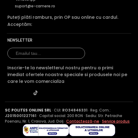
fallback wireless cu cablu
suport@e-camere.ro
Panou solar optional
(TAPO C400, C410 KIT) —
instalare fara cabluri
Puteți plăti ramburs, prin OP sau online cu cardul.
Acceptăm:
Compatibilitate ecosystem
Camerele TAPO sunt compatibile cu Google Home,
Amazon Alexa si Apple HomeKit (modele selectate).
NEWSLETTER
Linia VIGI suporta ONVIF Profile S — se integreaza in
NVR-uri de la alti producatori (Dahua, Hikvision)
pentru sisteme hibride. Aplicatia Tapo include si
Inscrie-te la newsletterul nostru pentru a primi
controlul becurilor, prizelor smart, robotilor de
imediat ofertele noastre speciale si produsele noi pe
aspirat si termostatelor din ecosistemul TP-Link,
care le vom comercializa
pentru o singura interfata.
Cum alegi camera potrivita?
Pentru interior locuinta:
TAPO C200 / C210 /
C220 (PTZ, rotire 360°)
SC POLITES ONLINE SRL
· CUI:
RO34846331
· Reg. Com.:
Pentru exterior locuinta:
TAPO C310, C320WS,
J2015001227161
· Capital social: 200 RON · Sediu: Str. Petrache
Poenaru, Nr. 1, Craiova, Jud. Dolj ·
Contactează-ne
·
Service produs
C500, C510W (rezistente IP65/IP66)
Pentru exterior fara cablu electric:
TAPO C400,
C410 KIT (cu panou solar si baterie)