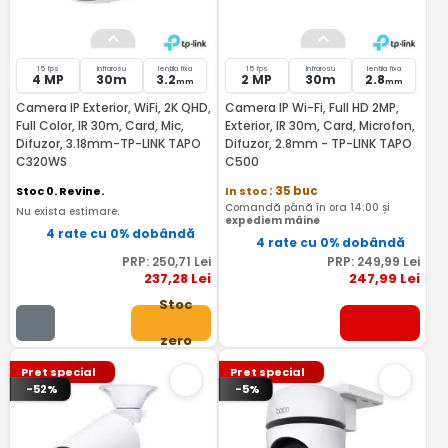
15 fps
Infrarosu
lentila fixa
15 fps
Infrarosu
lentila fixa
4 MP
30m
3.2
2 MP
30m
2.8
mm
mm
Camera IP Exterior, WiFi, 2K QHD,
Camera IP Wi-Fi, Full HD 2MP,
Full Color, IR 30m, Card, Mic,
Exterior, IR 30m, Card, Microfon,
Difuzor, 3.18mm-TP-LINK TAPO
Difuzor, 2.8mm - TP-LINK TAPO
C320WS
C500
Stoc 0. Revine.
In stoc
: 35 buc
Comandă până în ora 14:00 și
Nu exista estimare.
expediem mâine
4 rate cu 0% dobândă
4 rate cu 0% dobândă
PRP:
250
,71
Lei
PRP:
249
,99
Lei
237
,28
Lei
247
,99
Lei
Stoc
zero
Pret special
Pret special
-52%
-5%