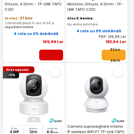
Difuzor, 4.0mm - TP-LINK TAPO
Microfon, Difuzor, 4.0mm -TP-
C201
LINK TAPO C220
In stoc
: 37 buc
Stoc 0. Revine.
Comandă până în ora 14:00 și
Nu exista estimare.
expediem mâine
4 rate cu 0% dobândă
4 rate cu 0% dobândă
PRP:
195
,99
Lei
169
,99
Lei
183
,64
Lei
Stoc
zero
Pret special
-2%
Camera supraveghere interior
25 fps
Infrarosu
lentila fixa
4 MP
12m
4.0
IP wireless WiFi PT TP-Link TAPO
mm