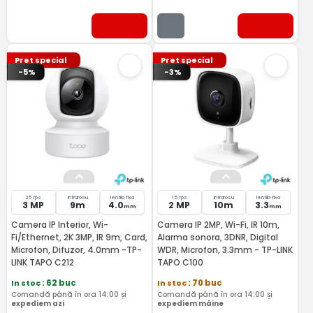
Pret special
Pret special
-5%
-3%
25 fps
Infrarosu
lentila fixa
15 fps
Infrarosu
lentila fixa
3 MP
9m
4.0
2 MP
10m
3.3
mm
mm
Camera IP Interior, Wi-
Camera IP 2MP, Wi-Fi, IR 10m,
Fi/Ethernet, 2K 3MP, IR 9m, Card,
Alarma sonora, 3DNR, Digital
Microfon, Difuzor, 4.0mm -TP-
WDR, Microfon, 3.3mm - TP-LINK
LINK TAPO C212
TAPO C100
In stoc
: 62 buc
In stoc
: 70 buc
Comandă până în ora 14:00 și
Comandă până în ora 14:00 și
expediem azi
expediem mâine