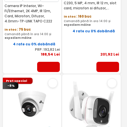
C230, 5 MP, 4 mm, IR 12 m, slot
Camera IP Interior, Wi-
card, microfon si difuzor,
Fi/Ethernet, 2K 4MP, IR 12m,
detectie smart, 360 grade
Card, Microfon, Difuzor,
In stoc
: 160 buc
4.0mm-TP-LINK TAPO C222
Comandă până în ora 14:00 și
expediem mâine
In stoc
: 75 buc
4 rate cu 0% dobândă
Comandă până în ora 14:00 și
expediem mâine
4 rate cu 0% dobândă
PRP:
192
,82
Lei
188
,54
Lei
201
,92
Lei
Pret special
-8%