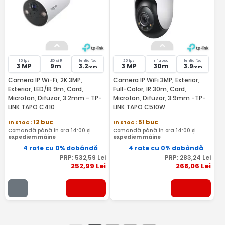
15 fps
LED si IR
lentila fixa
25 fps
Infrarosu
lentila fixa
3 MP
9m
3.2
3 MP
30m
3.9
mm
mm
Camera IP Wi-Fi, 2K 3MP,
Camera IP WiFi 3MP, Exterior,
Exterior, LED/IR 9m, Card,
Full-Color, IR 30m, Card,
Microfon, Difuzor, 3.2mm - TP-
Microfon, Difuzor, 3.9mm -TP-
LINK TAPO C410
LINK TAPO C510W
In stoc
: 12 buc
In stoc
: 51 buc
Comandă până în ora 14:00 și
Comandă până în ora 14:00 și
expediem mâine
expediem mâine
4 rate cu 0% dobândă
4 rate cu 0% dobândă
PRP:
532
,59
Lei
PRP:
283
,24
Lei
252
,99
Lei
268
,06
Lei