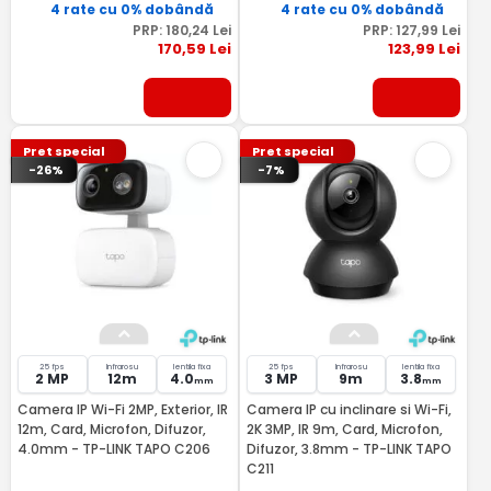
4 rate cu 0% dobândă
4 rate cu 0% dobândă
PRP:
180
,24
Lei
PRP:
127
,99
Lei
170
,59
Lei
123
,99
Lei
Pret special
Pret special
-26%
-7%
25 fps
Infrarosu
lentila fixa
25 fps
Infrarosu
lentila fixa
2 MP
12m
4.0
3 MP
9m
3.8
mm
mm
Camera IP Wi-Fi 2MP, Exterior, IR
Camera IP cu inclinare si Wi-Fi,
12m, Card, Microfon, Difuzor,
2K 3MP, IR 9m, Card, Microfon,
4.0mm - TP-LINK TAPO C206
Difuzor, 3.8mm - TP-LINK TAPO
C211