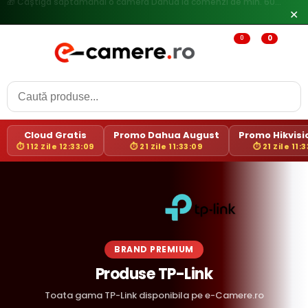
🔥
Reduceri de pana la 25% doar in luna iulie → Vezi ofertele
✕
0
0
Cloud Gratis
Promo Dahua August
Promo Hikvisio
⏱ 112 Zile 12:33:09
⏱ 21 Zile 11:33:09
⏱ 21 Zile 11:
BRAND PREMIUM
Produse TP-Link
Toata gama TP-Link disponibila pe e-Camere.ro