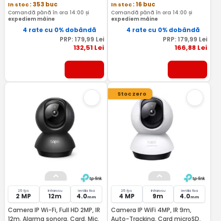
In stoc
: 353 buc
In stoc
: 16 buc
Comandă până în ora 14:00 și
Comandă până în ora 14:00 și
expediem mâine
expediem mâine
4 rate cu 0% dobândă
4 rate cu 0% dobândă
PRP:
179
,99
Lei
PRP:
179
,99
Lei
132
,51
Lei
166
,88
Lei
Stoc zero
25 fps
Infrarosu
lentila fixa
25 fps
Infrarosu
lentila fixa
2 MP
12m
4.0
4 MP
9m
4.0
mm
mm
Camera IP Wi-Fi, Full HD 2MP, IR
Camera IP WiFi 4MP, IR 9m,
12m, Alarma sonora, Card, Mic,
Auto-Tracking, Card microSD,