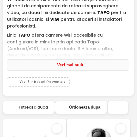
globali de echipamente de retea si supraveghere
video, cu doua linii dedicate de camere:
TAPO
pentru
utilizatori casnici si
VIGI
pentru afaceri si instalatori
profesionisti.
Linia
TAPO
ofera camere WiFi accesibile cu
configurare in minute prin aplicatia Tapo
(Android/iOS), iluminare duala IR + lumina alba,
detectie smart de persoane, microfon si difuzor
pentru comunicare bidirectionala. Modelele populare
Vezi mai mult
TAPO C100, C200, C220, C310, C410 si C500 acopera
nevoile de interior, exterior si camere PTZ cu rotire
360°.
Vezi 7 intrebari frecvente ↓
Linia
VIGI
e construita pentru spatii comerciale:
alimentare PoE, integrare cu NVR-uri VIGI, suport
Smart AI pentru detectie persoane/vehicule, format
Filtreaza dupa
Ordoneaza dupa
dome sau bullet rezistent la vandalism (IK10). VIGI
C340, C440-W si C345 sunt alegeri frecvente pentru
magazine, depozite si birouri.
Camerele TP-Link se conecteaza la routerele si