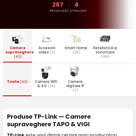
267
4
PRODUSE
CATEGORII
Camere
Accesorii
Smart Home
Rețelistică și
supraveghere
video
(3)
(26)
sonorizare
(42)
(196)
Toate
(42)
Camere WiFi
Camere
& 4G
(35)
digitale IP
(7)
Produse TP-Link — Camere
supraveghere TAPO & VIGI
TP-Link
este unul dintre cei mai mari producatori