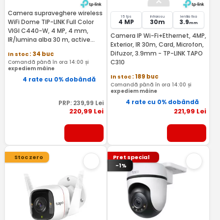
Camera supraveghere wireless
15 fps
Infrarosu
lentila fixa
WiFi Dome TIP-LINK Full Color
4 MP
30m
3.9
mm
VIGI C440-W, 4 MP, 4 mm,
Camera IP Wi-Fi+Ethernet, 4MP,
IR/lumina alba 30 m, active
Exterior, IR 30m, Card, Microfon,
defense, microfon si difuzor,
Difuzor, 3.9mm - TP-LINK TAPO
In stoc
: 34 buc
slot card, vizualizare de pe
C310
Comandă până în ora 14:00 și
telefon, detectie persoane
expediem mâine
In stoc
: 189 buc
4 rate cu 0% dobândă
Comandă până în ora 14:00 și
expediem mâine
4 rate cu 0% dobândă
PRP:
239
,99
Lei
220
,99
Lei
221
,99
Lei
Stoc zero
Pret special
-1%