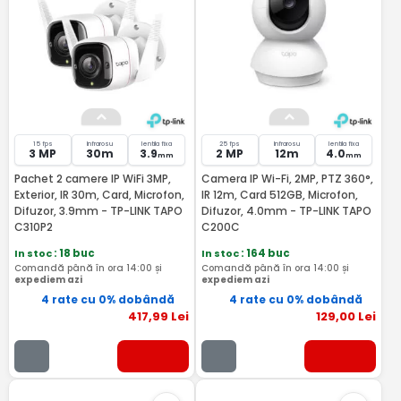
switch-urile TP-Link cu zero conflicte, beneficiaza de
actualizari OTA gratuite si vin cu garantie de 2-3 ani.
Toate produsele din pagina sunt in stoc cu livrare
rapida.
15 fps
Infrarosu
lentila fixa
25 fps
Infrarosu
lentila fixa
3 MP
30m
3.9
2 MP
12m
4.0
mm
mm
Pachet 2 camere IP WiFi 3MP,
Camera IP Wi-Fi, 2MP, PTZ 360°,
Exterior, IR 30m, Card, Microfon,
IR 12m, Card 512GB, Microfon,
Difuzor, 3.9mm - TP-LINK TAPO
Difuzor, 4.0mm - TP-LINK TAPO
C310P2
C200C
In stoc
: 18 buc
In stoc
: 164 buc
Comandă până în ora 14:00 și
Comandă până în ora 14:00 și
expediem azi
expediem azi
4 rate cu 0% dobândă
4 rate cu 0% dobândă
417
,99
Lei
129
,00
Lei