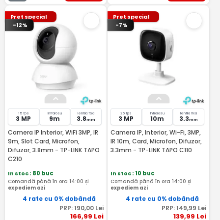
Pret special
Pret special
-12%
-7%
15 fps
Infrarosu
lentila fixa
25 fps
Infrarosu
lentila fixa
3 MP
9m
3.8
3 MP
10m
3.3
mm
mm
Camera IP Interior, WiFi 3MP, IR
Camera IP, Interior, Wi-Fi, 3MP,
9m, Slot Card, Microfon,
IR 10m, Card, Microfon, Difuzor,
Difuzor, 3.8mm - TP-LINK TAPO
3.3mm - TP-LINK TAPO C110
C210
In stoc
: 80 buc
In stoc
: 10 buc
Comandă până în ora 14:00 și
Comandă până în ora 14:00 și
expediem azi
expediem azi
4 rate cu 0% dobândă
4 rate cu 0% dobândă
PRP:
190
,00
Lei
PRP:
149
,99
Lei
166
,99
Lei
139
,99
Lei