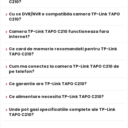
C210?
* Specificatiile tehnice ale produsului TP-Link TAPO C210 au caracter
informativ.
Cu ce DVR/NVR e compatibila camera TP-Link TAPO
C210?
Camera TP-Link TAPO C210 functioneaza fara
internet?
Ce card de memorie recomandati pentru TP-Link
TAPO C210?
Cum ma conectez la camera TP-Link TAPO C210 de
pe telefon?
Ce garantie are TP-Link TAPO C210?
BLC (Compensare Lumina)
Functia
BLC
(Backlight Compensation) cu care este
Ce alimentare necesita TP-Link TAPO C210?
dotata camera TP-Link TAPO C210, permite ca obiectele
aflate pe un fundal foarte luminos (de exemplu, in
dreptul unei ferestre sau a unei usi de acces) sa fie
Unde pot gasi specificatiile complete ale TP-Link
TAPO C210?
vizibile.