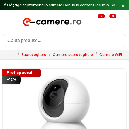
🎁 Câștigă săptămânal o cameră Dahua la comenzi de min. 600 lei —
✕
0
0
/
Supraveghere
/
Camere supraveghere
/
Camere WiFi & 
Pret special
-12%