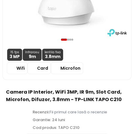
15 fps
Infrarosu
lentila fixa
3 MP
9m
3.8
mm
Wifi
Card
Microfon
Camera IP Interior, WiFi 3MP, IR 9m, Slot Card,
Microfon, Difuzor, 3.8mm - TP-LINK TAPO C210
Recenzii:
Fii primul care lasă o recenzie
Garantie: 24 luni
Cod produs: TAPO C210