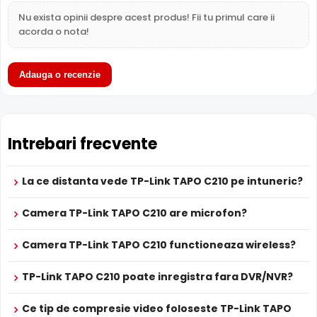
Functii
Alarma sonora, Smart Tracking, Filtru IR Mecanic, DNR,
Nu exista opinii despre acest produs! Fii tu primul care ii
Imagine
Digital WDR, BLC,
acorda o nota!
Slot Card
Da, card neinclus
Wireless
Da
Microfon
Da
Adauga o recenzie
LPR
Nu
ANPR
Nu
Termala
Nu
Difuzor
Da
Intrebari frecvente
Audio
Nu
Alarma
Nu
La ce distanta vede TP-Link TAPO C210 pe intuneric?
Alte functii
Digital WDR, BLC, DNR, SMD Plus, Smart Tracking.
ALIMENTARE
Filtru IR Mecanic (ICR)
Camera TP-Link TAPO C210 are microfon?
9V DC / 5.4 W
TP-Link TAPO C210 are un
filtru IR mecanic
Alimentare
Sursa de alimentare NU este inclusa
autoretractabil
ce filtreaza lumina in infrarosu pe timpul
Camera TP-Link TAPO C210 functioneaza wireless?
Alimentare
zilei, pentru a evita defectele de culoare, iar pe timpul
Nu
POE
noptii acesta este retras pentru a permite luminii IR sa
TP-Link TAPO C210 poate inregistra fara DVR/NVR?
PROSPECT PRODUCATOR
treaca, imbunatatind vizibilitatea.
Prospect
TP-Link TAPO C210
tehnic
Ce tip de compresie video foloseste TP-Link TAPO