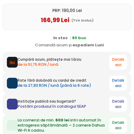
PRP:
190
,00
Lei
166
,99
Lei
(TVA inclus)
In stoc
: 80 buc
Comandă acum și
expediem
Luni
Detalii
Cumpără acum, plătește mai târziu
de la 51,75 RON / lună
aici
Detalii
Rate fără dobândă cu cardul de credit
de la 27,83 RON / lună (până la 6 rate)
aici
Detalii
Instituție publică sau bugetară?
Postăm produsul în catalogul SEAP
aici
La comenzi de min.
600 lei
intri automat în
Detalii
extragerea săptămânală — 2 camere Dahua
aici
Wi-Fi 6 cadou.