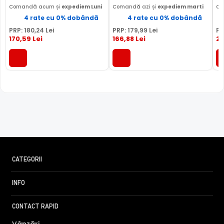
Comandă acum și
expediem Luni
Comandă azi și
expediem marti
Co
4 rate cu 0% dobândă
4 rate cu 0% dobândă
PRP:
180
,24
Lei
PRP:
179
,99
Lei
PR
170
,59
Lei
166
,88
Lei
2
CATEGORII
FILTRU IR MECANIC (ICR / IR Cut Fillter)
INFO
Camera TP-LINK TAPO C210 are un filtru IR Mecanic
CONTACT RAPID
autoretractabil ce filtreaza lumina in infrarosu pe timpul
zilei, pentru a evita anumitele defecte de afisare a