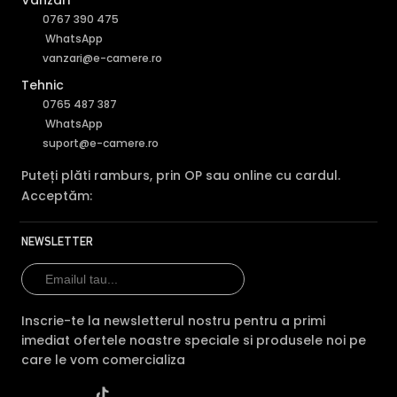
Vânzări
culorilor, iar pe timpul noptii acesta este retras pentru a
0767 390 475
permite luminii in infrarosu sa treaca, imbunatatind
WhatsApp
vizibilitatea camerei in modul alb/negru.
vanzari@e-camere.ro
Tehnic
0765 487 387
WhatsApp
suport@e-camere.ro
Puteți plăti ramburs, prin OP sau online cu cardul.
Acceptăm:
NEWSLETTER
Inscrie-te la newsletterul nostru pentru a primi
imediat ofertele noastre speciale si produsele noi pe
care le vom comercializa