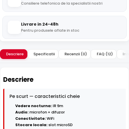
Consiliere telefonica de la specialistii nostri
Livrare in 24-48h
Pentru produsele aflate in stoc
Descriere
Specificatii
Recenzii (0)
FAQ (12)
Int
Descriere
Pe scurt — caracteristici cheie
Vedere nocturna:
IR 9m
Audio:
microfon + difuzor
Conectivitate:
WiFi
Stocare locala:
slot microSD