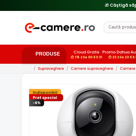
Cloud Gratis
Promo Dahua A
PRODUSE
⏱ 115 Zile 00:53:30
⏱ 23 Zile 23:53
/
Supraveghere
/
Camere supraveghere
/
Camere 
Indisponibil
Pret special
-6%