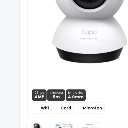
25 fps
Infrarosu
lentila fixa
4 MP
9m
4.0
mm
Wifi
Card
Microfon