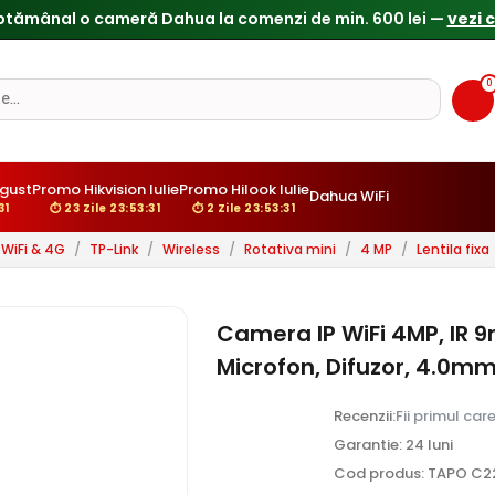
0
ugust
Promo Hikvision Iulie
Promo Hilook Iulie
Dahua WiFi
:30
⏱ 23 Zile 23:53:30
⏱ 2 Zile 23:53:30
WiFi & 4G
/
TP-Link
/
Wireless
/
Rotativa mini
/
4 MP
/
Lentila fixa
Camera IP WiFi 4MP, IR 
Microfon, Difuzor, 4.0m
Recenzii:
Fii primul car
Garantie: 24 luni
Cod produs: TAPO C2