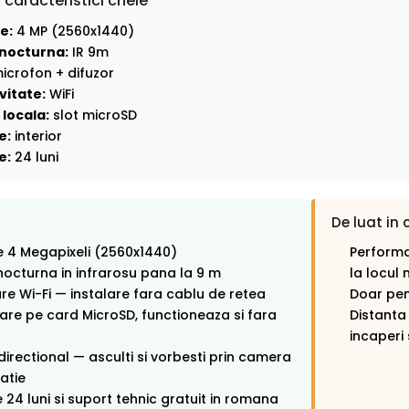
 caracteristici cheie
e:
4 MP (2560x1440)
nocturna:
IR 9m
icrofon + difuzor
vitate:
WiFi
locala:
slot microSD
e:
interior
e:
24 luni
De luat in 
e 4 Megapixeli (2560x1440)
Performa
octurna in infrarosu pana la 9 m
la locul 
e Wi-Fi — instalare fara cablu de retea
Doar pent
rare pe card MicroSD, functioneaza si fara
Distanta
incaperi s
directional — asculti si vorbesti prin camera
catie
 24 luni si suport tehnic gratuit in romana