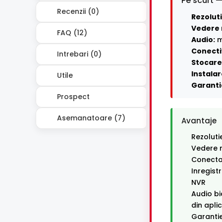
Pe scurt —
Recenzii (0)
Rezoluti
Vedere 
FAQ (12)
Audio:
m
Conecti
Intrebari (0)
Stocare 
Instalar
Utile
Garanti
Prospect
Asemanatoare (7)
Avantaje
Rezoluti
Vedere n
Conectar
Inregist
NVR
Audio bi
din apli
Garantie