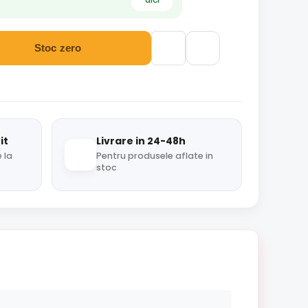
Stoc zero
it
Livrare in 24-48h
 la
Pentru produsele aflate in
stoc