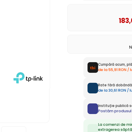
183
N
Cumpără acum, plă
de la 55,91 RON / 
Rate fără dobândă 
de la 30,61 RON / 
Instituție publică
Postăm produsul 
La comenzi de mi
extragerea săpt