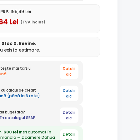
PRP:
195
,99
Lei
,64
Lei
(TVA inclus)
Stoc 0. Revine.
u exista estimare.
Detalii
tește mai târziu
lună
aici
Detalii
cu cardul de credit
lună (până la 6 rate)
aici
Detalii
 sau bugetară?
în catalogul SEAP
aici
n.
600 lei
intri automat în
Detalii
ămânală — 2 camere Dahua
aici