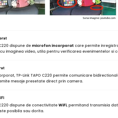
orat
 C220 dispune de
microfon incorporat
care permite inregistra
cu imaginea video, utila pentru verificarea evenimentelor si c
rat
orporat, TP-Link TAPO C220 permite comunicare bidirectionala:
u emite mesaje presetate direct prin camera.
iFi
C220 dispune de conectivitate
WiFi
, permitand transmisia date
te posibila sau dorita.