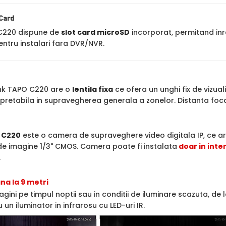
 Card
 C220 dispune de
slot card microSD
incorporat, permitand inr
ntru instalari fara DVR/NVR.
nk TAPO C220 are o
lentila fixa
ce ofera un unghi fix de vizual
ind pretabila in supravegherea generala a zonelor. Distanta fo
 C220
este o camera de supraveghere video digitala IP, ce ar
de imagine 1/3" CMOS. Camera poate fi instalata
doar in inter
.
a la 9 metri
agini pe timpul noptii sau in conditii de iluminare scazuta, de
 un iluminator in infrarosu cu LED-uri IR.