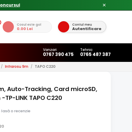
✕
Cosul este gol
Contul meu
0.00 Lei
Autentificare
Vanzari
Tehnic
0767 390 475
0765 487 387
/
Infrarosu 9m
/
TAPO C220
9m, Auto-Tracking, Card microSD,
m -TP-LINK TAPO C220
e lasă o recenzie
20